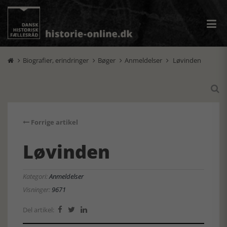
Biografier, erindringer
Bøger
Anmeldelser
Løvinden





Forrige artikel
Løvinden
Kategori:
Anmeldelser
Visninger:
9671
Del artikel:


