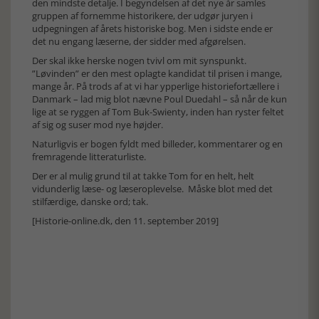
den mindste detalje. I begyndelsen af det nye år samles
gruppen af fornemme historikere, der udgør juryen i
udpegningen af årets historiske bog. Men i sidste ende er
det nu engang læserne, der sidder med afgørelsen.
Der skal ikke herske nogen tvivl om mit synspunkt.
”Løvinden” er den mest oplagte kandidat til prisen i mange,
mange år. På trods af at vi har ypperlige historiefortællere i
Danmark – lad mig blot nævne Poul Duedahl – så når de kun
lige at se ryggen af Tom Buk-Swienty, inden han ryster feltet
af sig og suser mod nye højder.
Naturligvis er bogen fyldt med billeder, kommentarer og en
fremragende litteraturliste.
Der er al mulig grund til at takke Tom for en helt, helt
vidunderlig læse- og læseroplevelse. Måske blot med det
stilfærdige, danske ord; tak.
[Historie-online.dk, den 11. september 2019]