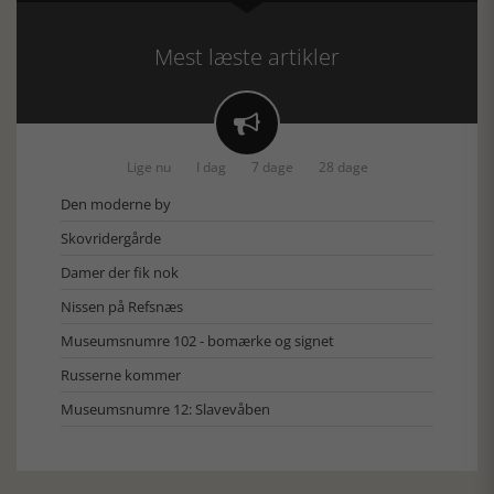
Mest læste artikler

Lige nu
I dag
7 dage
28 dage
Den moderne by
Skovridergårde
Damer der fik nok
Nissen på Refsnæs
Museumsnumre 102 - bomærke og signet
Russerne kommer
Museumsnumre 12: Slavevåben