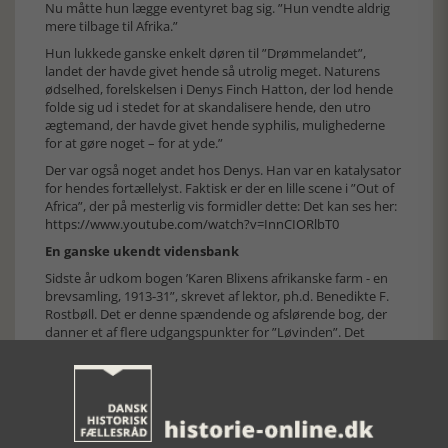
Nu måtte hun lægge eventyret bag sig. ”Hun vendte aldrig
mere tilbage til Afrika.”
Hun lukkede ganske enkelt døren til ”Drømmelandet”,
landet der havde givet hende så utrolig meget. Naturens
ødselhed, forelskelsen i Denys Finch Hatton, der lod hende
folde sig ud i stedet for at skandalisere hende, den utro
ægtemand, der havde givet hende syphilis, mulighederne
for at gøre noget – for at yde.”
Der var også noget andet hos Denys. Han var en katalysator
for hendes fortællelyst. Faktisk er der en lille scene i ”Out of
Africa”, der på mesterlig vis formidler dette: Det kan ses her:
https://www.youtube.com/watch?v=InnCIORlbT0
En ganske ukendt vidensbank
Sidste år udkom bogen ’Karen Blixens afrikanske farm - en
brevsamling, 1913-31”, skrevet af lektor, ph.d. Benedikte F.
Rostbøll. Det er denne spændende og afslørende bog, der
danner et af flere udgangspunkter for ”Løvinden”. Det
fremgår tydeligt af bogens omslag. Her kan kritikere ikke
finde belæg for noget bogtyveri. Alligevel er det faldet
ovennævnte Benedikte F. Rostbøll for brystet, at disse kilder
er nævnt uden ”ophavsret”. Det er da også kun en ud af
mange kilder, Tom Buk-Swienty har anvendt.