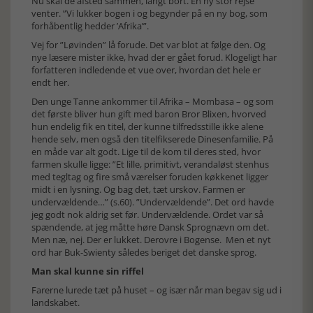
Nu skal de afsted sammen, langt bort. En ny stor rejse
venter. ”Vi lukker bogen i og begynder på en ny bog, som
forhåbentlig hedder ’Afrika’”.
Vej for ”Løvinden” lå forude. Det var blot at følge den. Og
nye læsere mister ikke, hvad der er gået forud. Klogeligt har
forfatteren indledende et vue over, hvordan det hele er
endt her.
Den unge Tanne ankommer til Afrika – Mombasa – og som
det første bliver hun gift med baron Bror Blixen, hvorved
hun endelig fik en titel, der kunne tilfredsstille ikke alene
hende selv, men også den titelfikserede Dinesenfamilie. På
en måde var alt godt. Lige til de kom til deres sted, hvor
farmen skulle ligge: ”Et lille, primitivt, verandaløst stenhus
med tegltag og fire små værelser foruden køkkenet ligger
midt i en lysning. Og bag det, tæt urskov. Farmen er
undervældende…” (s.60). ”Undervældende”. Det ord havde
jeg godt nok aldrig set før. Undervældende. Ordet var så
spændende, at jeg måtte høre Dansk Sprognævn om det.
Men næ, nej. Der er lukket. Derovre i Bogense. Men et nyt
ord har Buk-Swienty således beriget det danske sprog.
Man skal kunne sin riffel
Farerne lurede tæt på huset – og især når man begav sig ud i
landskabet.