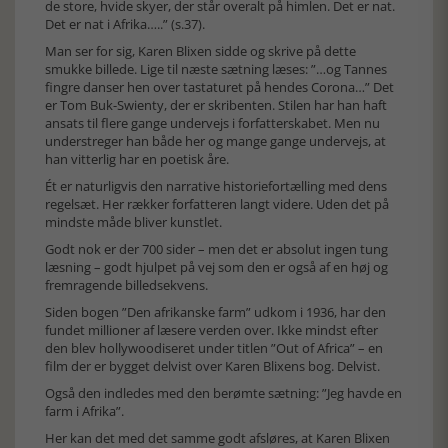
de store, hvide skyer, der står overalt på himlen. Det er nat.
Det er nat i Afrika…..” (s.37).
Man ser for sig, Karen Blixen sidde og skrive på dette
smukke billede. Lige til næste sætning læses: ”…og Tannes
fingre danser hen over tastaturet på hendes Corona…” Det
er Tom Buk-Swienty, der er skribenten. Stilen har han haft
ansats til flere gange undervejs i forfatterskabet. Men nu
understreger han både her og mange gange undervejs, at
han vitterlig har en poetisk åre.
Ét er naturligvis den narrative historiefortælling med dens
regelsæt. Her rækker forfatteren langt videre. Uden det på
mindste måde bliver kunstlet.
Godt nok er der 700 sider – men det er absolut ingen tung
læsning – godt hjulpet på vej som den er også af en høj og
fremragende billedsekvens.
Siden bogen ”Den afrikanske farm” udkom i 1936, har den
fundet millioner af læsere verden over. Ikke mindst efter
den blev hollywoodiseret under titlen ”Out of Africa” – en
film der er bygget delvist over Karen Blixens bog. Delvist.
Også den indledes med den berømte sætning: ”Jeg havde en
farm i Afrika”.
Her kan det med det samme godt afsløres, at Karen Blixen