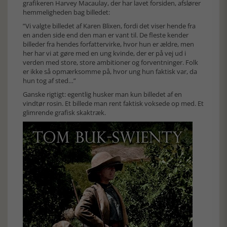
grafikeren Harvey Macaulay, der har lavet forsiden, afslører
hemmeligheden bag billedet:
”Vi valgte billedet af Karen Blixen, fordi det viser hende fra
en anden side end den man er vant til. De fleste kender
billeder fra hendes forfattervirke, hvor hun er ældre, men
her har vi at gøre med en ung kvinde, der er på vej ud i
verden med store, store ambitioner og forventninger. Folk
er ikke så opmærksomme på, hvor ung hun faktisk var, da
hun tog af sted…”
Ganske rigtigt: egentlig husker man kun billedet af en
vindtør rosin. Et billede man rent faktisk voksede op med. Et
glimrende grafisk skaktræk.