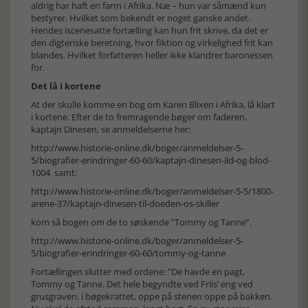
aldrig har haft en farm i Afrika. Næ – hun var såmænd kun
bestyrer. Hvilket som bekendt er noget ganske andet.
Hendes iscenesatte fortælling kan hun frit skrive, da det er
den digteriske beretning, hvor fiktion og virkelighed frit kan
blandes. Hvilket forfatteren heller ikke klandrer baronessen
for.
Det lå i kortene
At der skulle komme en bog om Karen Blixen i Afrika, lå klart
i kortene. Efter de to fremragende bøger om faderen,
kaptajn Dinesen, se anmeldelserne her:
http://www.historie-online.dk/boger/anmeldelser-5-
5/biografier-erindringer-60-60/kaptajn-dinesen-ild-og-blod-
1004
samt:
http://www.historie-online.dk/boger/anmeldelser-5-5/1800-
arene-37/kaptajn-dinesen-til-doeden-os-skiller
kom så bogen om de to søskende ”Tommy og Tanne”.
http://www.historie-online.dk/boger/anmeldelser-5-
5/biografier-erindringer-60-60/tommy-og-tanne
Fortællingen slutter med ordene: ”De havde en pagt,
Tommy og Tanne. Det hele begyndte ved Friis’ eng ved
grusgraven, i bøgekrattet, oppe på stenen oppe på bakken.