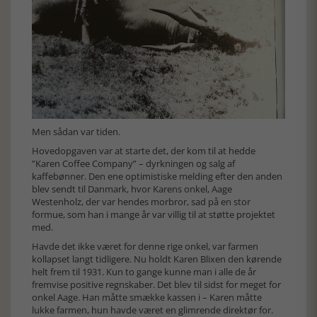
Men sådan var tiden.
Hovedopgaven var at starte det, der kom til at hedde
”Karen Coffee Company” – dyrkningen og salg af
kaffebønner. Den ene optimistiske melding efter den anden
blev sendt til Danmark, hvor Karens onkel, Aage
Westenholz, der var hendes morbror, sad på en stor
formue, som han i mange år var villig til at støtte projektet
med.
Havde det ikke været for denne rige onkel, var farmen
kollapset langt tidligere. Nu holdt Karen Blixen den kørende
helt frem til 1931. Kun to gange kunne man i alle de år
fremvise positive regnskaber. Det blev til sidst for meget for
onkel Aage. Han måtte smække kassen i – Karen måtte
lukke farmen, hun havde været en glimrende direktør for.