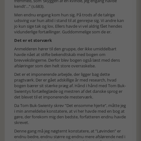
fremmed, som ’skyggen af en kvinde, jeg engang havde
kendt’…” (s.683).
Men endnu engang kom hun sig. På trods af de talrige
udsving var hun altid i stand til at genrejse sig. Vi andre kan
jo kun sige tak og lov, Ellers havde vi vel aldrig fået hendes
vidunderlige fortællinger. Guddommelige som de er.
Det er et storværk
Anmelderen hører til den gruppe, der ikke umiddelbart
havde nået at stifte bekendtskab med bogen om
brevvekslingerne. Derfor blev bogen også læst med dens
afsløringer som den helt store overraskelse.
Det er et imponerende arbejde, der ligger bag dette
pragtværk. Der er gået adskillige år med research, hvad
bogen bærer sit stærke præg af. Hånd i hånd med Tom Buk-
Swientys fortælleglæde og mestren af det danske sprog er
det blevet til et imponerende mesterværk.
Da Tom Buk-Swienty skrev ”Det ensomme hjerte”, måtte jeg
i min anmeldelse konstatere, at vi her havde med en bog at
gøre, der forekom mig den bedste, forfatteren endnu havde
skrevet.
Denne gang må jeg nøgternt konstatere, at ”Løvinden” er
endnu bedre, endnu større og endnu mere afslørende ned i