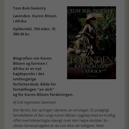
Tom Buk-Swienty
Løvinden. Karen Blixen
i Afrika
Gyldendal, 754 sider, ill.
399,95 kr.
Biografien om Karen
Blixen og farmen i
Afrika er et nyt
højdepunkt i det
omfangsrige
forfatterskab. Både for
fortællingen ”an sich”
og for Karen Blixen forskningen.
Af Erik Ingemann Sørensen
Det første, der springer i øjnene, er omslaget. Et prægtigt
farvebillede af den unge Karen Blixen i jagttøj med en kraftig
riffel med kikkertsigte slængt over den højre skulder. En
sådan farveoptagelse er da vist ikke set tidligere. Men