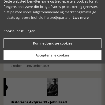
Dette websted benytter egne og tredjeparters cookies for at
Mosefolket
fungere, analysere din brug af vores produkter og tjenester,
Den største samling af moselig i verden på Museum
hjælpe med vores salgsfremmende og marketingsmæssige
Silkeborg Hovedgården
indsats og levere indhold fra tredjeparter.
Læs mere
Cookie indstillinger
Kun nødvendige cookies
Historisk festival i Faaborg
Accepter alle cookies
FOBURGH Faaborg Internationale Historie Festival 2026 30.
oktober - 1. november 2026
Historiens Aktører 79 - John Reed