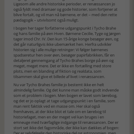
Ligesom alle andre historiske perioder, er renæssancen jo
også fyldt med dramaer og gode historier, som fortjener at
blive fortalt, og vil man nå børnene, er det – med den rette
pædagogik – utvivlsomt også muligt.
I bogen her tager forfatterne udgangspunkt i Tycho Brahe
og hans familie på øen Hven. Børnene Cecilie, Tyge og Jørgen
tager imod Chr. IV. Den kun 15-årige konge besøger øen, og
det går naturligvis ikke ubemærket hen. Herfra udvikler
historien sig i alle mulige retninger: Vi følger børnenes
spadseretur hen over øen, besøger papirfabrikken, får en
detaljeret gennemgang af Tycho Brahes borge på øen og
meget, meget mere. Det er ikke en fortælling med store
plots, men en blanding af fiktion og realdata, som
tilsammen skal give et billede af livet i renæssancen.
Nu var Tycho Brahes familie jo bestemt ikke en helt
almindelig familie. Og det kunne man måske godt indvende
som et problem i bogen. Men bogen er lavet som lærebog,
og det er jo oplagt at tage udgangspunkt i en familie, som
man rent faktisk ved en masse om. Her skal også
fremhæves, at der ikke blot et tale om en lærebog til
historiefaget, men en der meget vel kan bruges i en
emneuge med tværfaglige indgange til renæssancen. Der er
stort set ikke det fagområde, der ikke kan dækkes af bogen:
Der er selvfølgelig den historiske del og astronomien, men