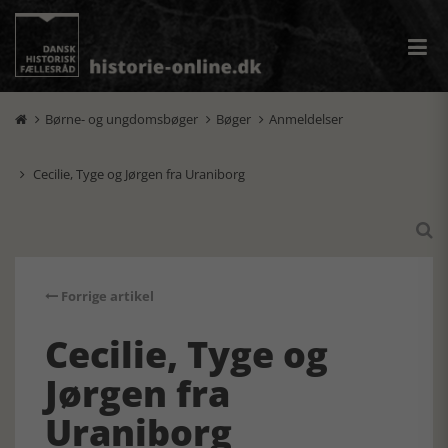
Børne- og ungdomsbøger
Bøger
Anmeldelser



Cecilie, Tyge og Jørgen fra Uraniborg


Forrige artikel
Cecilie, Tyge og
Jørgen fra
Uraniborg