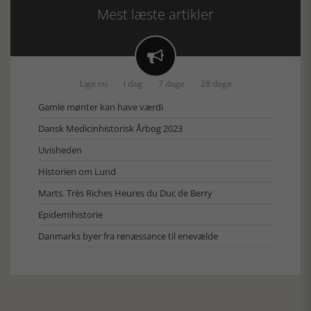
Mest læste artikler

Lige nu
I dag
7 dage
28 dage
Gamle mønter kan have værdi
Dansk Medicinhistorisk Årbog 2023
Uvisheden
Historien om Lund
Marts. Très Riches Heures du Duc de Berry
Epidemihistorie
Danmarks byer fra renæssance til enevælde