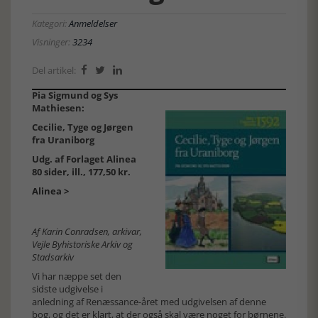
Kategori:
Anmeldelser
Visninger:
3234
Del artikel:



Pia Sigmund og Sys
Mathiesen:
Cecilie, Tyge og Jørgen
fra Uraniborg
Udg. af Forlaget Alinea
80 sider, ill., 177,50 kr.
Alinea >
Af Karin Conradsen, arkivar,
Vejle Byhistoriske Arkiv og
Stadsarkiv
Vi har næppe set den
sidste udgivelse i
anledning af Renæssance-året med udgivelsen af denne
bog, og det er klart, at der også skal være noget for børnene.