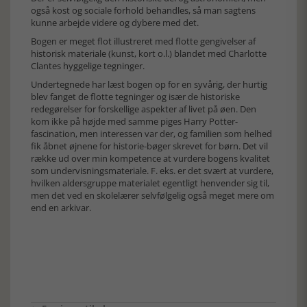
også kost og sociale forhold behandles, så man sagtens
kunne arbejde videre og dybere med det.
Bogen er meget flot illustreret med flotte gengivelser af
historisk materiale (kunst, kort o.l.) blandet med Charlotte
Clantes hyggelige tegninger.
Undertegnede har læst bogen op for en syvårig, der hurtig
blev fanget de flotte tegninger og især de historiske
redegørelser for forskellige aspekter af livet på øen. Den
kom ikke på højde med samme piges Harry Potter-
fascination, men interessen var der, og familien som helhed
fik åbnet øjnene for historie-bøger skrevet for børn. Det vil
række ud over min kompetence at vurdere bogens kvalitet
som undervisningsmateriale. F. eks. er det svært at vurdere,
hvilken aldersgruppe materialet egentligt henvender sig til,
men det ved en skolelærer selvfølgelig også meget mere om
end en arkivar.