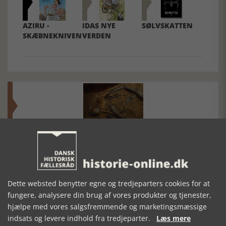
AZIRU -
IDAS NYE
SØLVSKATTEN
SKÆBNEKNIVEN
VERDEN
Mosefolket
Den største samling af moselig i verden på Museum
Silkeborg Hovedgården
Dette websted benytter egne og tredjeparters cookies for at
fungere, analysere din brug af vores produkter og tjenester,
hjælpe med vores salgsfremmende og marketingsmæssige
indsats og levere indhold fra tredjeparter.
Læs mere