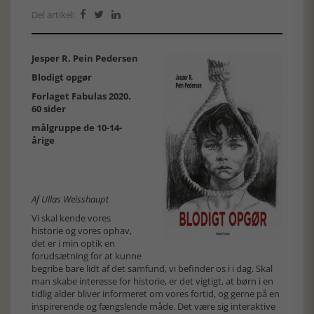
Del artikel:



Jesper R. Pein Pedersen
Blodigt opgør
Forlaget Fabulas 2020.
60 sider
målgruppe de 10-14-
årige
Af Ullas Weisshaupt
Vi skal kende vores
historie og vores ophav,
det er i min optik en
forudsætning for at kunne
begribe bare lidt af det samfund, vi befinder os i i dag. Skal
man skabe interesse for historie, er det vigtigt, at børn i en
tidlig alder bliver informeret om vores fortid, og gerne på en
inspirerende og fængslende måde. Det være sig interaktive