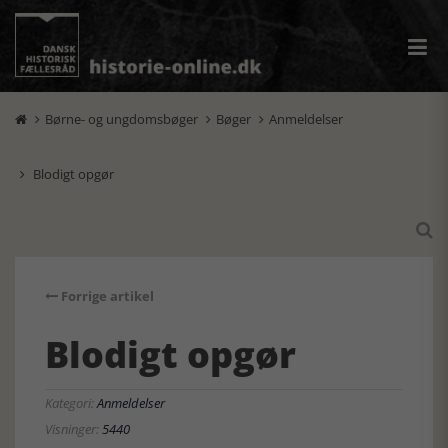
Børne- og ungdomsbøger
Bøger
Anmeldelser



Blodigt opgør


Forrige artikel
Blodigt opgør
Kategori:
Anmeldelser
Visninger:
5440