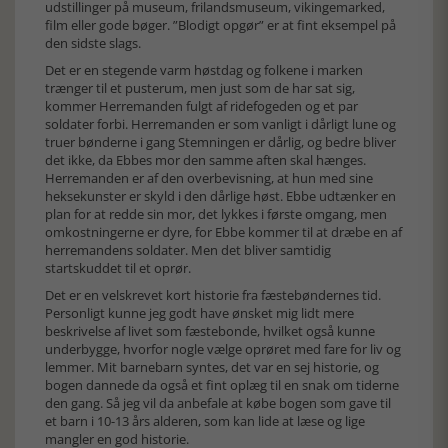
udstillinger på museum, frilandsmuseum, vikingemarked,
film eller gode bøger. ”Blodigt opgør” er at fint eksempel på
den sidste slags.
Det er en stegende varm høstdag og folkene i marken
trænger til et pusterum, men just som de har sat sig,
kommer Herremanden fulgt af ridefogeden og et par
soldater forbi. Herremanden er som vanligt i dårligt lune og
truer bønderne i gang Stemningen er dårlig, og bedre bliver
det ikke, da Ebbes mor den samme aften skal hænges.
Herremanden er af den overbevisning, at hun med sine
heksekunster er skyld i den dårlige høst. Ebbe udtænker en
plan for at redde sin mor, det lykkes i første omgang, men
omkostningerne er dyre, for Ebbe kommer til at dræbe en af
herremandens soldater. Men det bliver samtidig
startskuddet til et oprør.
Det er en velskrevet kort historie fra fæstebøndernes tid.
Personligt kunne jeg godt have ønsket mig lidt mere
beskrivelse af livet som fæstebonde, hvilket også kunne
underbygge, hvorfor nogle vælge oprøret med fare for liv og
lemmer. Mit barnebarn syntes, det var en sej historie, og
bogen dannede da også et fint oplæg til en snak om tiderne
den gang. Så jeg vil da anbefale at købe bogen som gave til
et barn i 10-13 års alderen, som kan lide at læse og lige
mangler en god historie.