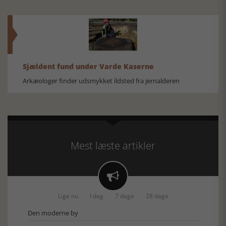
Sjældent fund under Varde Kaserne
Arkæologer finder udsmykket ildsted fra jernalderen
Mest læste artikler

Lige nu
I dag
7 dage
28 dage
Den moderne by