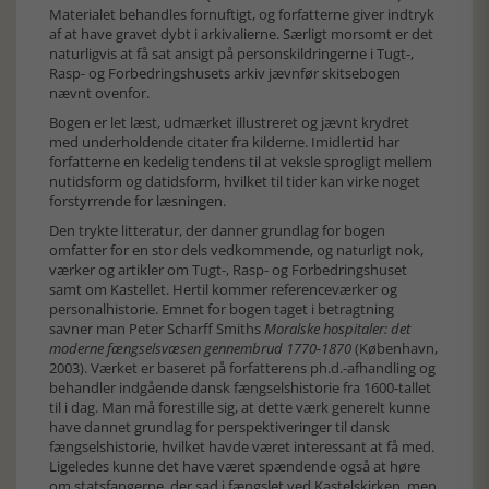
Materialet behandles fornuftigt, og forfatterne giver indtryk
af at have gravet dybt i arkivalierne. Særligt morsomt er det
naturligvis at få sat ansigt på personskildringerne i Tugt-,
Rasp- og Forbedringshusets arkiv jævnfør skitsebogen
nævnt ovenfor.
Bogen er let læst, udmærket illustreret og jævnt krydret
med underholdende citater fra kilderne. Imidlertid har
forfatterne en kedelig tendens til at veksle sprogligt mellem
nutidsform og datidsform, hvilket til tider kan virke noget
forstyrrende for læsningen.
Den trykte litteratur, der danner grundlag for bogen
omfatter for en stor dels vedkommende, og naturligt nok,
værker og artikler om Tugt-, Rasp- og Forbedringshuset
samt om Kastellet. Hertil kommer referenceværker og
personalhistorie. Emnet for bogen taget i betragtning
savner man Peter Scharff Smiths
Moralske hospitaler: det
moderne fængselsvæsen gennembrud 1770-1870
(København,
2003). Værket er baseret på forfatterens ph.d.-afhandling og
behandler indgående dansk fængselshistorie fra 1600-tallet
til i dag. Man må forestille sig, at dette værk generelt kunne
have dannet grundlag for perspektiveringer til dansk
fængselshistorie, hvilket havde været interessant at få med.
Ligeledes kunne det have været spændende også at høre
om statsfangerne, der sad i fængslet ved Kastelskirken, men