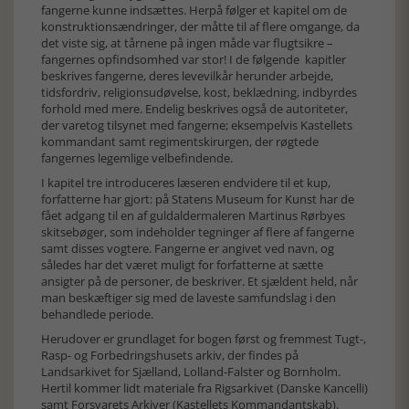
fangerne kunne indsættes. Herpå følger et kapitel om de
konstruktionsændringer, der måtte til af flere omgange, da
det viste sig, at tårnene på ingen måde var flugtsikre –
fangernes opfindsomhed var stor! I de følgende kapitler
beskrives fangerne, deres levevilkår herunder arbejde,
tidsfordriv, religionsudøvelse, kost, beklædning, indbyrdes
forhold med mere. Endelig beskrives også de autoriteter,
der varetog tilsynet med fangerne; eksempelvis Kastellets
kommandant samt regimentskirurgen, der røgtede
fangernes legemlige velbefindende.
I kapitel tre introduceres læseren endvidere til et kup,
forfatterne har gjort: på Statens Museum for Kunst har de
fået adgang til en af guldaldermaleren Martinus Rørbyes
skitsebøger, som indeholder tegninger af flere af fangerne
samt disses vogtere. Fangerne er angivet ved navn, og
således har det været muligt for forfatterne at sætte
ansigter på de personer, de beskriver. Et sjældent held, når
man beskæftiger sig med de laveste samfundslag i den
behandlede periode.
Herudover er grundlaget for bogen først og fremmest Tugt-,
Rasp- og Forbedringshusets arkiv, der findes på
Landsarkivet for Sjælland, Lolland-Falster og Bornholm.
Hertil kommer lidt materiale fra Rigsarkivet (Danske Kancelli)
samt Forsvarets Arkiver (Kastellets Kommandantskab).