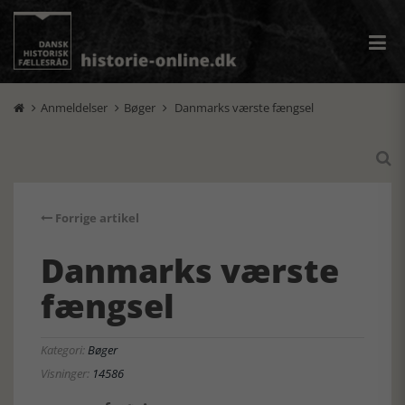
Anmeldelser
Bøger
Danmarks værste fængsel




Forrige artikel
Danmarks værste
fængsel
Kategori:
Bøger
Visninger:
14586