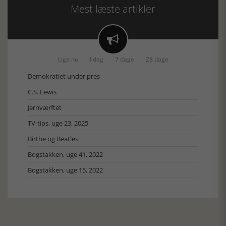
Mest læste artikler

Lige nu
I dag
7 dage
28 dage
Demokratiet under pres
C.S. Lewis
Jernværftet
TV-tips, uge 23, 2025
Birthe og Beatles
Bogstakken, uge 41, 2022
Bogstakken, uge 15, 2022