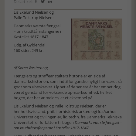
Del artikel:



Lis Ekelund Nielsen og
Palle Tolstrup Nielsen:
Danmarks værste fængsel
– om krudttårnsfangerne i
Kastellet 1817-1847
Udg. af Gyldendal
160 sider, 249 kr.
Af Søren Westerberg
Fængslers og straffeanstalters historie er en side af
danmarkshistorien, som indtil for ganske nyligt har været så
godt som ubeskrevet. I løbet af de senere år har emnet dog
været genstand for voksende opmærksomhed, hvilket
bogen, der her anmeldes, er et eksempel på.
Lis Ekelund Nielsen og Palle Tolstrup Nielsen, der er
henholdsvis cand. phil. i forhistorisk arkæologi fra Aarhus
Universitet og civilingeniør, lic. techn. fra Danmarks Tekniske
Universitet, er forfattere til bogen
Danmarks værste fængsel –
om krudttårnsfangerne i Kastellet 1817-1847
.