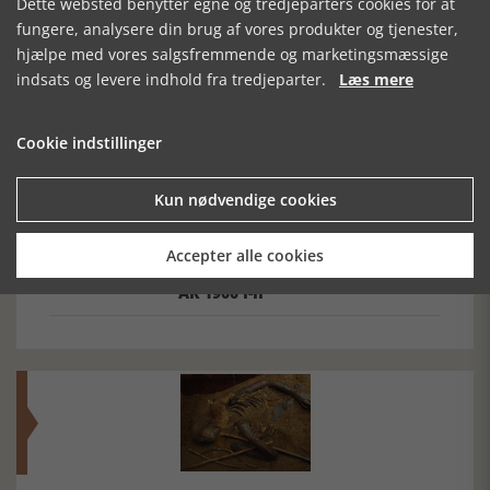
Dette websted benytter egne og tredjeparters cookies for at
fungere, analysere din brug af vores produkter og tjenester,
Forrige artikel
hjælpe med vores salgsfremmende og marketingsmæssige
indsats og levere indhold fra tredjeparter.
Læs mere
SE RELATEREDE ARTIKLER
Cookie indstillinger
Kun nødvendige cookies
FORBRYDELSENS
URMAGERE I
NAPOLEONSKRIGENE
Accepter alle cookies
ANSIGT
DANMARK FØR
ÅR 1900 I-II