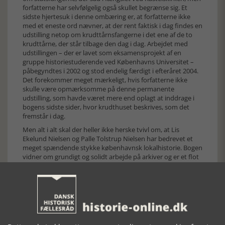
forfatterne har selvfølgelig også skullet begrænse sig. Et
sidste hjertesuk i denne ombæring er, at forfatterne ikke
med et eneste ord nævner, at der rent faktisk i dag findes en
udstilling netop om krudttårnsfangerne i det ene af de to
krudttårne, der står tilbage den dag i dag. Arbejdet med
udstillingen – der er lavet som eksamensprojekt af en
gruppe historiestuderende ved Københavns Universitet –
påbegyndtes i 2002 og stod endelig færdigt i efteråret 2004.
Det forekommer meget mærkeligt, hvis forfatterne ikke
skulle være opmærksomme på denne permanente
udstilling, som havde været mere end oplagt at inddrage i
bogens sidste sider, hvor krudthuset beskrives, som det
fremstår i dag.
Men alt i alt skal der heller ikke herske tvivl om, at Lis
Ekelund Nielsen og Palle Tolstrup Nielsen har bedrevet et
meget spændende stykke københavnsk lokalhistorie. Bogen
vidner om grundigt og solidt arbejde på arkiver og er et flot
resultat for to amatørhistorikere.