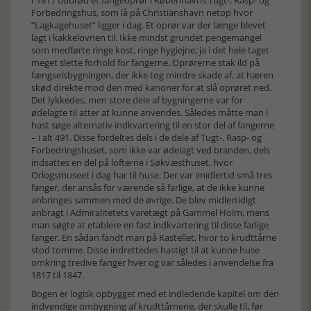
I 1817 udbrød et fangeoprør i Københavns Tugt-, Rasp- og
Forbedringshus, som lå på Christianshavn netop hvor
”Lagkagehuset” ligger i dag. Et oprør var der længe blevet
lagt i kakkelovnen til. Ikke mindst grundet pengemangel
som medførte ringe kost, ringe hygiejne; ja i det hele taget
meget slette forhold for fangerne. Oprørerne stak ild på
fængselsbygningen, der ikke tog mindre skade af, at hæren
skød direkte mod den med kanoner for at slå oprøret ned.
Det lykkedes, men store dele af bygningerne var for
ødelagte til atter at kunne anvendes. Således måtte man i
hast søge alternativ indkvartering til en stor del af fangerne
– i alt 491. Disse fordeltes dels i de dele af Tugt-, Rasp- og
Forbedringshuset, som ikke var ødelagt ved branden, dels
indsattes en del på lofterne i Søkvæsthuset, hvor
Orlogsmuseet i dag har til huse. Der var imidlertid små tres
fanger, der ansås for værende så farlige, at de ikke kunne
anbringes sammen med de øvrige. De blev midlertidigt
anbragt i Admiralitetets varetægt på Gammel Holm, mens
man søgte at etablere en fast indkvartering til disse farlige
fanger. En sådan fandt man på Kastellet, hvor to krudttårne
stod tomme. Disse indrettedes hastigt til at kunne huse
omkring tredive fanger hver og var således i anvendelse fra
1817 til 1847.
Bogen er logisk opbygget med et indledende kapitel om den
indvendige ombygning af krudttårnene, der skulle til, før