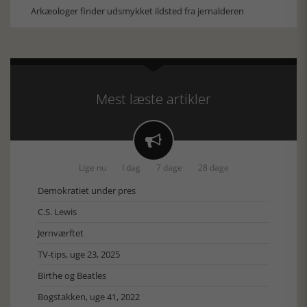
Arkæologer finder udsmykket ildsted fra jernalderen
Mest læste artikler

Lige nu
I dag
7 dage
28 dage
Demokratiet under pres
C.S. Lewis
Jernværftet
TV-tips, uge 23, 2025
Birthe og Beatles
Bogstakken, uge 41, 2022