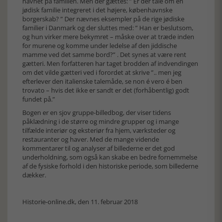
navnet på familien. Men der gættes: ” Er der tale om en
jødisk familie integreret i det højere, københavnske
borgerskab? ” Der nævnes eksempler på de rige jødiske
familier i Danmark og der sluttes med: ” Han er beslutsom,
og hun virker mere bekymret – måske over at træde inden
for murene og komme under ledelse af den jiddische
mamme ved det samme bord?” . Det synes at være rent
gætteri. Men forfatteren har taget brodden af indvendingen
om det vilde gætteri ved i forordet at skrive ”.. men jeg
efterlever den italienske talemåde, se non é vero é ben
trovato – hvis det ikke er sandt er det (forhåbentlig) godt
fundet på.”
Bogen er en sjov gruppe-billedbog, der viser tidens
påklædning i de større og mindre grupper og i mange
tilfælde interiør og eksteriør fra hjem, værksteder og
restauranter og haver. Med de mange vidende
kommentarer til og analyser af billederne er det god
underholdning, som også kan skabe en bedre fornemmelse
af de fysiske forhold i den historiske periode, som billederne
dækker.
Historie-online.dk, den 11. februar 2018