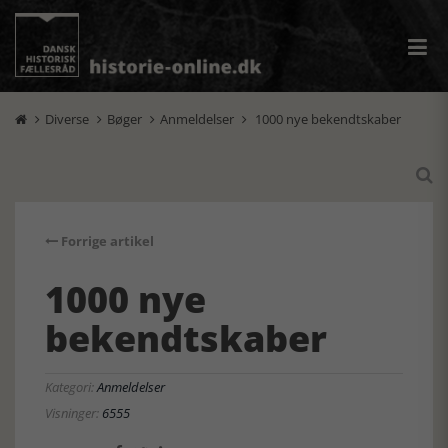
Diverse
Bøger
Anmeldelser
1000 nye bekendtskaber





Forrige artikel
1000 nye
bekendtskaber
Kategori:
Anmeldelser
Visninger:
6555