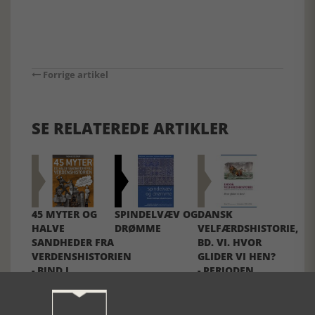
Forrige artikel
SE RELATEREDE ARTIKLER
45 MYTER OG
SPINDELVÆV OG
DANSK
HALVE
DRØMME
VELFÆRDSHISTORIE,
SANDHEDER FRA
BD. VI. HVOR
VERDENSHISTORIEN
GLIDER VI HEN?
- BIND I
- PERIODEN
1993-2014