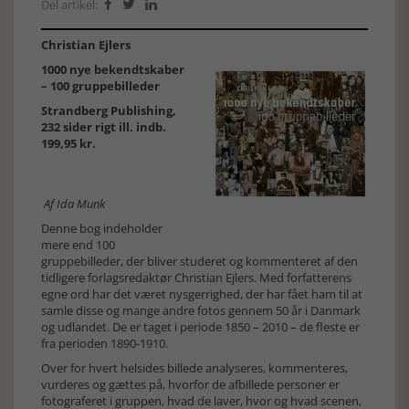
Del artikel:



Christian Ejlers
1000 nye bekendtskaber
– 100 gruppebilleder
Strandberg Publishing,
232 sider rigt ill. indb.
199,95 kr.
Af Ida Munk
Denne bog indeholder
mere end 100
gruppebilleder, der bliver studeret og kommenteret af den
tidligere forlagsredaktør Christian Ejlers. Med forfatterens
egne ord har det været nysgerrighed, der har fået ham til at
samle disse og mange andre fotos gennem 50 år i Danmark
og udlandet. De er taget i periode 1850 – 2010 – de fleste er
fra perioden 1890-1910.
Over for hvert helsides billede analyseres, kommenteres,
vurderes og gættes på, hvorfor de afbillede personer er
fotograferet i gruppen, hvad de laver, hvor og hvad scenen,