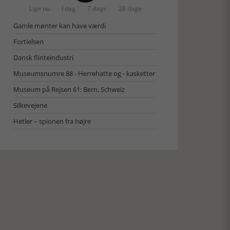
Lige nu
I dag
7 dage
28 dage
Gamle mønter kan have værdi
Fortielsen
Dansk flinteindustri
Museumsnumre 88 - Herrehatte og - kasketter
Museum på Rejsen 61: Bern, Schweiz
Silkevejene
Hetler – spionen fra højre