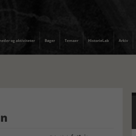
eder og aktiviteter
Bøger
Temaer
HistorieLab
Arkiv
n
on