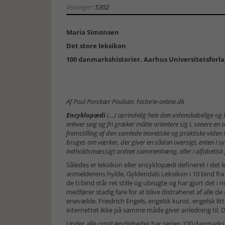
Visninger:
5302
Maria Simonsen
Det store leksikon
100 danmarkshistorier. Aarhus Universitetsforlag.
Af Poul Porskær Poulsen, historie-online.dk
Encyklopædi
(…) oprindelig hele den videnskabelige og
enhver ung og fri græker måtte orientere sig i, senere en
fremstilling af den samlede teoretiske og praktiske viden 
bruges om værker, der giver en sådan oversigt, enten i sy
indholdsmæssigt ordnet sammenhæng, eller i alfabetisk
Således er leksikon eller encyklopædi defineret i det 
anmelderens hylde, Gyldendals Leksikon i 10 bind fra 
de ti bind står ret stille og ubrugte og har gjort det 
medfører stadig fare for at blive distraheret af alle d
enevælde, Friedrich Engels, engelsk kunst, engelsk litt
internettet ikke på samme måde giver anledning til. D
Under alle omstændigheder har serien 100 danmarkshi