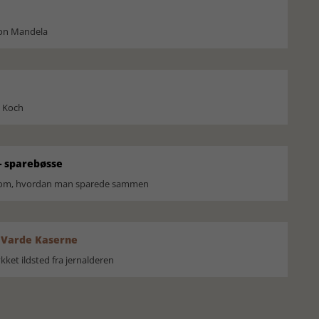
son Mandela
l Koch
 sparebøsse
r om, hvordan man sparede sammen
 Varde Kaserne
ket ildsted fra jernalderen