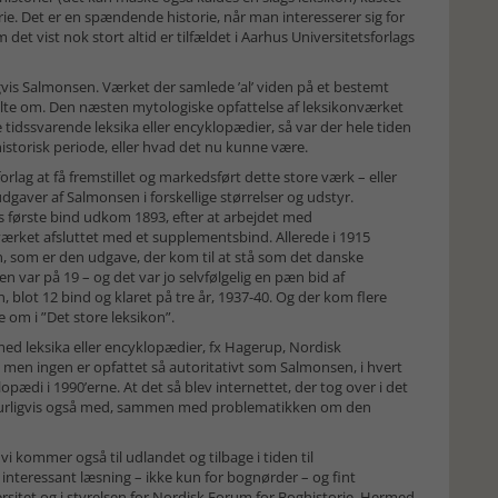
rie. Det er en spændende historie, når man interesserer sig for
et vist nok stort altid er tilfældet i Aarhus Universitetsforlags
igvis Salmonsen. Værket der samlede ’al’ viden på et bestemt
talte om. Den næsten mytologiske opfattelse af leksikonværket
tidssvarende leksika eller encyklopædier, så var der hele tiden
istorisk periode, eller hvad det nu kunne være.
rlag at få fremstillet og markedsført dette store værk – eller
dgaver af Salmonsen i forskellige størrelser og udstyr.
s første bind udkom 1893, efter at arbejdet med
værket afsluttet med et supplementsbind. Allerede i 1915
 som er den udgave, der kom til at stå som det danske
n var på 19 – og det var jo selvfølgelig en pæn bid af
, blot 12 bind og klaret på tre år, 1937-40. Og der kom flere
om i ”Det store leksikon”.
med leksika eller encyklopædier, fx Hagerup, Nordisk
men ingen er opfattet så autoritativt som Salmonsen, i hvert
pædi i 1990’erne. At det så blev internettet, der tog over i det
 naturligvis også med, sammen med problematikken om den
vi kommer også til udlandet og tilbage i tiden til
interessant læsning – ikke kun for bognørder – og fint
ersitet og i styrelsen for Nordisk Forum for Boghistorie. Hermed