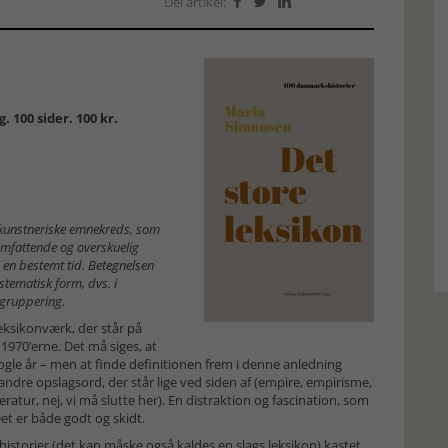
Del artikel:



 100 sider. 100 kr.
 kunstneriske emnekreds, som
 omfattende og overskuelig
i en bestemt tid. Betegnelsen
stematisk form, dvs. i
 gruppering.
leksikonværk, der står på
1970’erne. Det må siges, at
i nogle år – men at finde definitionen frem i denne anledning
e andre opslagsord, der står lige ved siden af (empire, empirisme,
eratur, nej, vi må slutte her). En distraktion og fascination, som
et er både godt og skidt.
storier (det kan måske også kaldes en slags leksikon) kastet