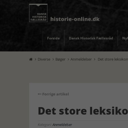
Forside
Dansk Historisk Fællesråd
Nyh
Diverse
Bøger
Anmeldelser
Det store leksiko




Forrige artikel
Det store leksik
Kategori:
Anmeldelser