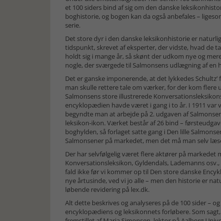
et 100 siders bind af sig om den danske leksikonhisto
boghistorie, og bogen kan da også anbefales – ligesom d
serie.
Det store dyr i den danske leksikonhistorie er naturl
tidspunkt, skrevet af eksperter, der vidste, hvad de 
holdt sig i mange år, så skønt der udkom nye og mere 
nogle, der sværgede til Salmonsens udlægning af en h
Det er ganske imponerende, at det lykkedes Schultz’ fo
man skulle rettere tale om værker, for der kom flere u
Salmonsens store illustrerede Konversationsleksikon
encyklopædien havde været i gang i to år. I 1911 var 
begyndte man at arbejde på 2. udgaven af Salmonsen,
leksikon-ikon. Værket består af 26 bind – førsteudgave
boghylden, så forlaget satte gang i Den lille Salmonsen
Salmonsener på markedet, men det må man selv læse 
Der har selvfølgelig været flere aktører på markedet 
Konversationsleksikon, Gyldendals, Lademanns osv., 
fald ikke før vi kommer op til Den store danske Encyklo
nye årtusinde, ved vi jo alle – men den historie er
løbende revidering på lex.dk.
Alt dette beskrives og analyseres på de 100 sider – og 
encyklopædiens og leksikonnets forløbere. Som sagt, 
fremstillet af Maria Simonsen, lektor på Aalborg Univ