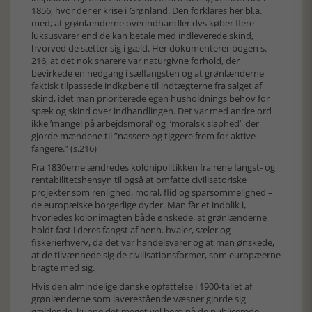
1856, hvor der er krise i Grønland. Den forklares her bl.a.
med, at grønlænderne overindhandler dvs køber flere
luksusvarer end de kan betale med indleverede skind,
hvorved de sætter sig i gæld. Her dokumenterer bogen s.
216, at det nok snarere var naturgivne forhold, der
bevirkede en nedgang i sælfangsten og at grønlænderne
faktisk tilpassede indkøbene til indtægterne fra salget af
skind, idet man prioriterede egen husholdnings behov for
spæk og skind over indhandlingen. Det var med andre ord
ikke ’mangel på arbejdsmoral’ og ’moralsk slaphed’, der
gjorde mændene til ”nassere og tiggere frem for aktive
fangere.” (s.216)
Fra 1830erne ændredes kolonipolitikken fra rene fangst- og
rentabilitetshensyn til også at omfatte civilisatoriske
projekter som renlighed, moral, flid og sparsommelighed –
de europæiske borgerlige dyder. Man får et indblik i,
hvorledes kolonimagten både ønskede, at grønlænderne
holdt fast i deres fangst af henh. hvaler, sæler og
fiskerierhverv, da det var handelsvarer og at man ønskede,
at de tilvænnede sig de civilisationsformer, som europæerne
bragte med sig.
Hvis den almindelige danske opfattelse i 1900-tallet af
grønlænderne som laverestående væsner gjorde sig
gældende, kunne det meget vel bero på de publicerede