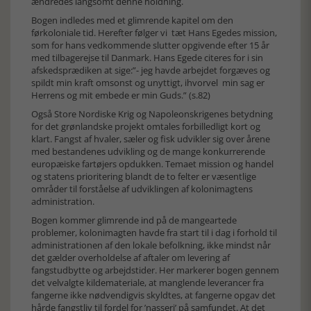
ændredes langsomt denne holdning.
Bogen indledes med et glimrende kapitel om den
førkoloniale tid. Herefter følger vi tæt Hans Egedes mission,
som for hans vedkommende slutter opgivende efter 15 år
med tilbagerejse til Danmark. Hans Egede citeres for i sin
afskedsprædiken at sige:”- jeg havde arbejdet forgæves og
spildt min kraft omsonst og unyttigt, ihvorvel min sag er
Herrens og mit embede er min Guds.” (s.82)
Også Store Nordiske Krig og Napoleonskrigenes betydning
for det grønlandske projekt omtales forbilledligt kort og
klart. Fangst af hvaler, sæler og fisk udvikler sig over årene
med bestandenes udvikling og de mange konkurrerende
europæiske fartøjers opdukken. Temaet mission og handel
og statens prioritering blandt de to felter er væsentlige
områder til forståelse af udviklingen af kolonimagtens
administration.
Bogen kommer glimrende ind på de mangeartede
problemer, kolonimagten havde fra start til i dag i forhold til
administrationen af den lokale befolkning, ikke mindst når
det gælder overholdelse af aftaler om levering af
fangstudbytte og arbejdstider. Her markerer bogen gennem
det velvalgte kildemateriale, at manglende leverancer fra
fangerne ikke nødvendigvis skyldtes, at fangerne opgav det
hårde fangstliv til fordel for ’nasseri’ på samfundet. At det