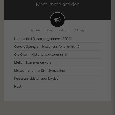
Mest læste artikler

Lige nu
I dag
7 dage
28 dage
Husmænd i Danmark gennem 1000 år
Oswald Spengler - Historiens Aktører nr. 49
Ole Olsen - Historiens Aktører nr. 6
Mellem hammer og kors
Museumsnumre 124 - Symaskine
Kejserens sidste kaperkrydser
Hest