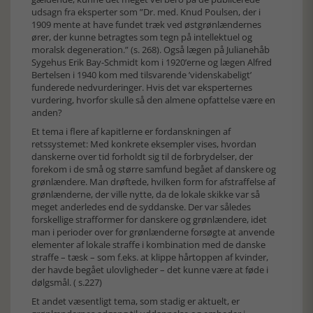
udsagn fra eksperter som ”Dr. med. Knud Poulsen, der i
1909 mente at have fundet træk ved østgrønlændernes
ører, der kunne betragtes som tegn på intellektuel og
moralsk degeneration.” (s. 268). Også lægen på Julianehåb
Sygehus Erik Bay-Schmidt kom i 1920’erne og lægen Alfred
Bertelsen i 1940 kom med tilsvarende ’videnskabeligt’
funderede nedvurderinger. Hvis det var eksperternes
vurdering, hvorfor skulle så den almene opfattelse være en
anden?
Et tema i flere af kapitlerne er fordanskningen af
retssystemet: Med konkrete eksempler vises, hvordan
danskerne over tid forholdt sig til de forbrydelser, der
forekom i de små og større samfund begået af danskere og
grønlændere. Man drøftede, hvilken form for afstraffelse af
grønlænderne, der ville nytte, da de lokale skikke var så
meget anderledes end de syddanske. Der var således
forskellige strafformer for danskere og grønlændere, idet
man i perioder over for grønlænderne forsøgte at anvende
elementer af lokale straffe i kombination med de danske
straffe – tæsk – som f.eks. at klippe hårtoppen af kvinder,
der havde begået ulovligheder – det kunne være at føde i
dølgsmål. ( s.227)
Et andet væsentligt tema, som stadig er aktuelt, er