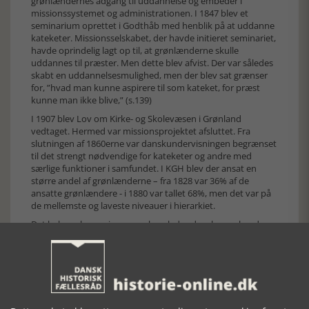
grønlændernes adgang til uddannelse og embeder i
missionssystemet og administrationen. I 1847 blev et
seminarium oprettet i Godthåb med henblik på at uddanne
kateketer. Missionsselskabet, der havde initieret seminariet,
havde oprindelig lagt op til, at grønlænderne skulle
uddannes til præster. Men dette blev afvist. Der var således
skabt en uddannelsesmulighed, men der blev sat grænser
for, ”hvad man kunne aspirere til som kateket, for præst
kunne man ikke blive,” (s.139)
I 1907 blev Lov om Kirke- og Skolevæsen i Grønland
vedtaget. Hermed var missionsprojektet afsluttet. Fra
slutningen af 1860erne var danskundervisningen begrænset
til det strengt nødvendige for kateketer og andre med
særlige funktioner i samfundet. I KGH blev der ansat en
større andel af grønlænderne – fra 1828 var 36% af de
ansatte grønlændere - i 1880 var tallet 68%, men det var på
de mellemste og laveste niveauer i hierarkiet.
Det belyses bogen igennem, hvorledes danskerne, hvad
enten de opholdt sig i Syddanmark eller faktisk boede i
Grønland, så de økonomiske og magtmæssige muligheder i
landet, og hvordan de forsøgte at udnytte disse med
og/eller uden den lokale befolknings accept. Det gælder fra
hval- og sælfangst til nutidens fiskeriproduktion og
minedrift samt ikke mindst internationale aftaler. Dette har