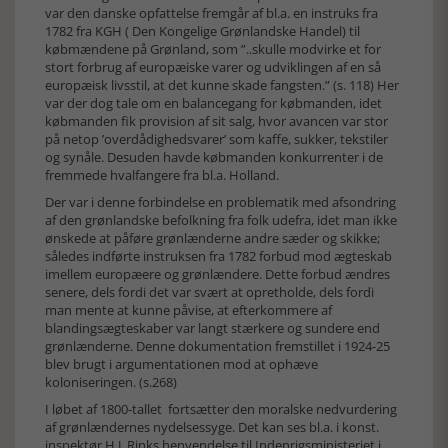
var den danske opfattelse fremgår af bl.a. en instruks fra
1782 fra KGH ( Den Kongelige Grønlandske Handel) til
købmændene på Grønland, som ”..skulle modvirke et for
stort forbrug af europæiske varer og udviklingen af en så
europæisk livsstil, at det kunne skade fangsten.” (s. 118) Her
var der dog tale om en balancegang for købmanden, idet
købmanden fik provision af sit salg, hvor avancen var stor
på netop ’overdådighedsvarer’ som kaffe, sukker, tekstiler
og synåle. Desuden havde købmanden konkurrenter i de
fremmede hvalfangere fra bl.a. Holland.
Der var i denne forbindelse en problematik med afsondring
af den grønlandske befolkning fra folk udefra, idet man ikke
ønskede at påføre grønlænderne andre sæder og skikke;
således indførte instruksen fra 1782 forbud mod ægteskab
imellem europæere og grønlændere. Dette forbud ændres
senere, dels fordi det var svært at opretholde, dels fordi
man mente at kunne påvise, at efterkommere af
blandingsægteskaber var langt stærkere og sundere end
grønlænderne. Denne dokumentation fremstillet i 1924-25
blev brugt i argumentationen mod at ophæve
koloniseringen. (s.268)
I løbet af 1800-tallet fortsætter den moralske nedvurdering
af grønlændernes nydelsessyge. Det kan ses bl.a. i konst.
inspektør H.J. Rinks henvendelse til Indenrigsministeriet i