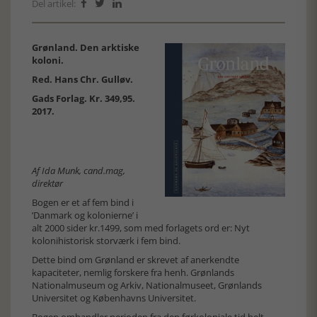
Del artikel:



Grønland. Den arktiske
koloni.
Red. Hans Chr. Gulløv.
Gads Forlag. Kr. 349,95.
2017.
Af Ida Munk, cand.mag,
direktør
Bogen er et af fem bind i
’Danmark og kolonierne’ i
alt 2000 sider kr.1499, som med forlagets ord er: Nyt
kolonihistorisk storværk i fem bind.
Dette bind om Grønland er skrevet af anerkendte
kapaciteter, nemlig forskere fra henh. Grønlands
Nationalmuseum og Arkiv, Nationalmuseet, Grønlands
Universitet og Københavns Universitet.