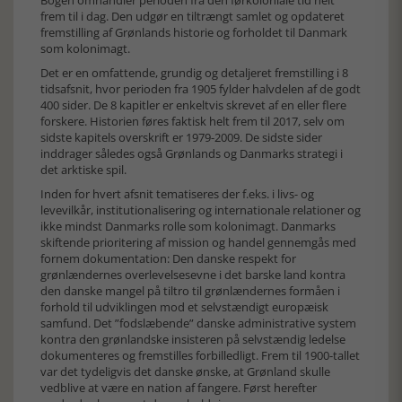
Bogen omhandler perioden fra den førkoloniale tid helt
frem til i dag. Den udgør en tiltrængt samlet og opdateret
fremstilling af Grønlands historie og forholdet til Danmark
som kolonimagt.
Det er en omfattende, grundig og detaljeret fremstilling i 8
tidsafsnit, hvor perioden fra 1905 fylder halvdelen af de godt
400 sider. De 8 kapitler er enkeltvis skrevet af en eller flere
forskere. Historien føres faktisk helt frem til 2017, selv om
sidste kapitels overskrift er 1979-2009. De sidste sider
inddrager således også Grønlands og Danmarks strategi i
det arktiske spil.
Inden for hvert afsnit tematiseres der f.eks. i livs- og
levevilkår, institutionalisering og internationale relationer og
ikke mindst Danmarks rolle som kolonimagt. Danmarks
skiftende prioritering af mission og handel gennemgås med
fornem dokumentation: Den danske respekt for
grønlændernes overlevelsesevne i det barske land kontra
den danske mangel på tiltro til grønlændernes formåen i
forhold til udviklingen mod et selvstændigt europæisk
samfund. Det ”fodslæbende” danske administrative system
kontra den grønlandske insisteren på selvstændig ledelse
dokumenteres og fremstilles forbilledligt. Frem til 1900-tallet
var det tydeligvis det danske ønske, at Grønland skulle
vedblive at være en nation af fangere. Først herefter