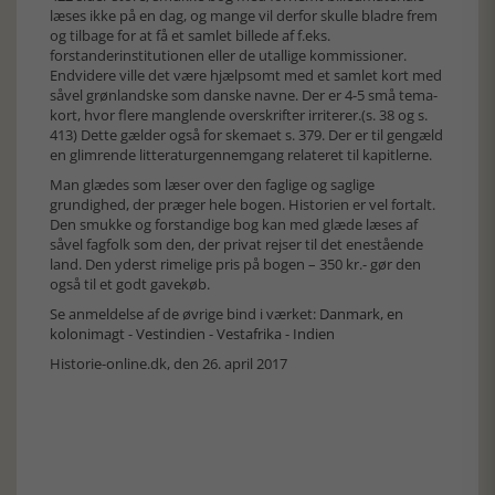
læses ikke på en dag, og mange vil derfor skulle bladre frem
og tilbage for at få et samlet billede af f.eks.
forstanderinstitutionen eller de utallige kommissioner.
Endvidere ville det være hjælpsomt med et samlet kort med
såvel grønlandske som danske navne. Der er 4-5 små tema-
kort, hvor flere manglende overskrifter irriterer.(s. 38 og s.
413) Dette gælder også for skemaet s. 379. Der er til gengæld
en glimrende litteraturgennemgang relateret til kapitlerne.
Man glædes som læser over den faglige og saglige
grundighed, der præger hele bogen. Historien er vel fortalt.
Den smukke og forstandige bog kan med glæde læses af
såvel fagfolk som den, der privat rejser til det enestående
land. Den yderst rimelige pris på bogen – 350 kr.- gør den
også til et godt gavekøb.
Se anmeldelse af de øvrige bind i værket:
Danmark, en
kolonimagt
-
Vestindien
-
Vestafrika
-
Indien
Historie-online.dk, den 26. april 2017