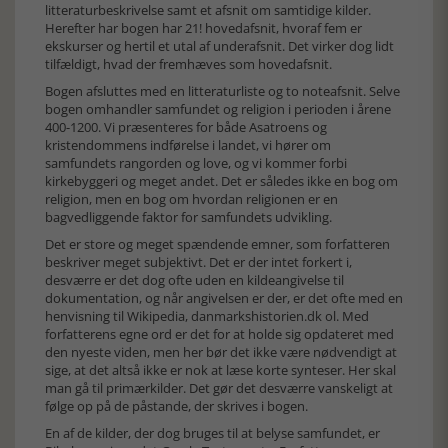
litteraturbeskrivelse samt et afsnit om samtidige kilder.
Herefter har bogen har 21! hovedafsnit, hvoraf fem er
ekskurser og hertil et utal af underafsnit. Det virker dog lidt
tilfældigt, hvad der fremhæves som hovedafsnit.
Bogen afsluttes med en litteraturliste og to noteafsnit. Selve
bogen omhandler samfundet og religion i perioden i årene
400-1200. Vi præsenteres for både Asatroens og
kristendommens indførelse i landet, vi hører om
samfundets rangorden og love, og vi kommer forbi
kirkebyggeri og meget andet. Det er således ikke en bog om
religion, men en bog om hvordan religionen er en
bagvedliggende faktor for samfundets udvikling.
Det er store og meget spændende emner, som forfatteren
beskriver meget subjektivt. Det er der intet forkert i,
desværre er det dog ofte uden en kildeangivelse til
dokumentation, og når angivelsen er der, er det ofte med en
henvisning til Wikipedia, danmarkshistorien.dk ol. Med
forfatterens egne ord er det for at holde sig opdateret med
den nyeste viden, men her bør det ikke være nødvendigt at
sige, at det altså ikke er nok at læse korte synteser. Her skal
man gå til primærkilder. Det gør det desværre vanskeligt at
følge op på de påstande, der skrives i bogen.
En af de kilder, der dog bruges til at belyse samfundet, er