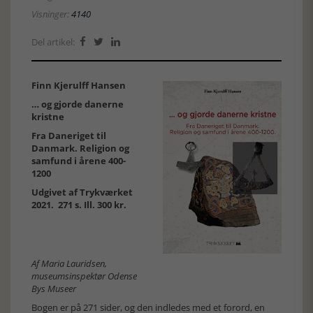
Visninger:
4140
Del artikel:



Finn Kjerulff Hansen
… og gjorde danerne
kristne
Fra Daneriget til
Danmark. Religion og
samfund i årene 400-
1200
Udgivet af Trykværket
2021. 271 s. Ill. 300 kr.
Af Maria Lauridsen,
museumsinspektør Odense
Bys Museer
Bogen er på 271 sider, og den indledes med et forord, en