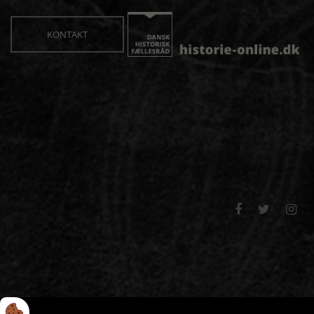
KONTAKT


