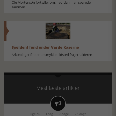
Ole Mortensøn fortæller om, hvordan man sparede
sammen
Sjældent fund under Varde Kaserne
Arkæologer finder udsmykket ildsted fra jernalderen
Mest læste artikler

Lige nu
I dag
7 dage
28 dage