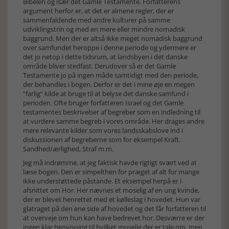
Bibelen og især det Gamle Testamente. Forfatterens
argument herfor er, at det er almene regler, der er
sammenfaldende med andre kulturer på samme
udviklingstrin og med en mere eller mindre nomadisk
baggrund. Men der er altså ikke meget nomadisk baggrund
over samfundet heroppe i denne periode og ydermere er
det jo netop i dette tidsrum, at landsbyen i det danske
område bliver stedfast. Derudover så er det Gamle
Testamente jo på ingen måde samtidigt med den periode,
der behandles i bogen. Derfor er det i mine øje en megen
”farlig” kilde at bruge til at belyse det danske samfund i
perioden. Ofte bruger forfatteren Israel og det Gamle
testamentes beskrivelser af begreber som en indledning til
at vurdere samme begreb i vores område. Her drages andre
mere relevante kilder som vores landsskabslove ind i
diskussionen af begreberne som for eksempel Kraft,
Sandhed/ærlighed, Straf m.m.
Jeg må indrømme, at jeg faktisk havde rigtigt svært ved at
læse bogen. Den er simpelthen for præget af alt for mange
ikke understøttede påstande. Et eksempel herpå er i
afsnittet om Hor. Her nævnes et moselig af en ung kvinde,
der er blevet henrettet med et kølleslag i hovedet. Hun var
glatraget på den ene side af hovedet og det får forfatteren til
at overveje om hun kan have bedrevet hor. Desværre er der
ingen klar henvisning til hvilket moselig der er tale om, men