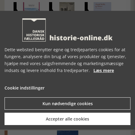
SMÅ GUIDER TIL
NOTRE DAME
ASMILD KIRKE
ØRRE OG
OG KLOSTER
STUDSGAARD
KIRKEGÅRDE
Dette websted benytter egne og tredjeparters cookies for at
fungere, analysere din brug af vores produkter og tjenester,
hjælpe med vores salgsfremmende og marketingsmæssige
indsats og levere indhold fra tredjeparter.
Læs mere
Cookie indstillinger
Mosefolket
Kun nødvendige cookies
Den største samling af moselig i verden på Museum
Silkeborg Hovedgården
Accepter alle cookies