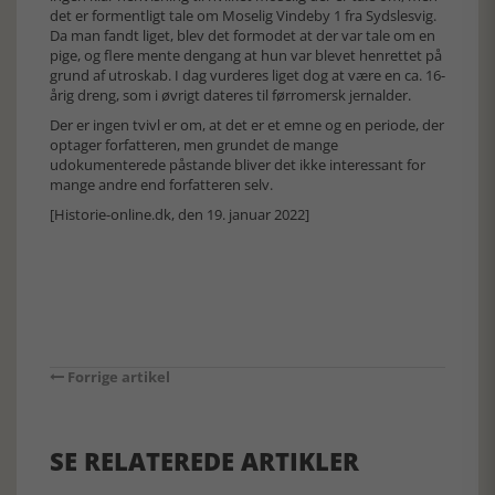
det er formentligt tale om Moselig Vindeby 1 fra Sydslesvig.
Da man fandt liget, blev det formodet at der var tale om en
pige, og flere mente dengang at hun var blevet henrettet på
grund af utroskab. I dag vurderes liget dog at være en ca. 16-
årig dreng, som i øvrigt dateres til førromersk jernalder.
Der er ingen tvivl er om, at det er et emne og en periode, der
optager forfatteren, men grundet de mange
udokumenterede påstande bliver det ikke interessant for
mange andre end forfatteren selv.
[Historie-online.dk, den 19. januar 2022]
Forrige artikel
SE RELATEREDE ARTIKLER