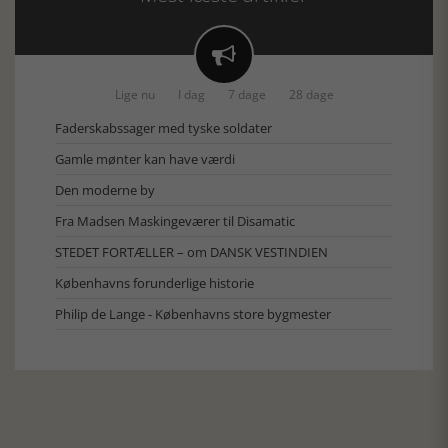

Lige nu
I dag
7 dage
28 dage
Faderskabssager med tyske soldater
Gamle mønter kan have værdi
Den moderne by
Fra Madsen Maskingeværer til Disamatic
STEDET FORTÆLLER – om DANSK VESTINDIEN
Københavns forunderlige historie
Philip de Lange - Københavns store bygmester