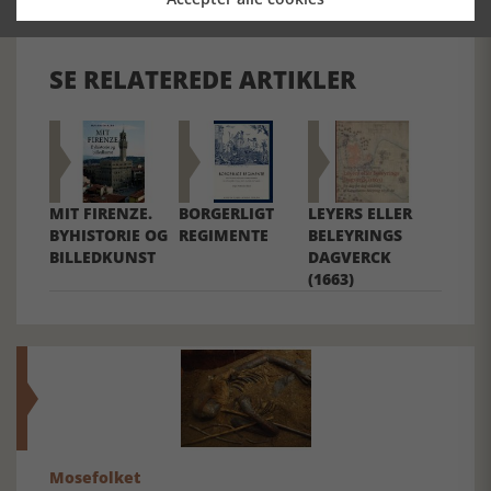
SE RELATEREDE ARTIKLER
MIT FIRENZE.
BORGERLIGT
LEYERS ELLER
BYHISTORIE OG
REGIMENTE
BELEYRINGS
BILLEDKUNST
DAGVERCK
(1663)
Mosefolket