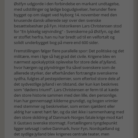
Østfyn udgjorde i den forbindelse en markant undtagelse,
med udstillinger og lødige bogudgivelser, herunder flere
bygget op om slaget ved Nyborg 14. november med den
knusende dansk-allierede sejr over den svenske
besættelseshær på Fyn. Historikeren Lars Christensen stod
for "En lykkelig sejrvinding" - Svenskerne på Østfyn, og det
er stoffet herfra, han nu har bredt ud til en velfortalt og
solidt underbygget bog på mere end 600 sider.
Fremstillingen følger flere parallelle spor: Det politiske og det
militære, men i lige så høj grad det civile. Krigene blev en
nærmest apokalyptisk oplevelse for store dele af Jylland,
hvor hærgen og plyndringer fra såvel svenskere som de
allierede styrker, der efterhånden fortrængte svenskerne
sydfra, fulgtes af pestepidemier, som efterlod store dele af
det sydvestlige Jylland i en tilstand, der kun kan beskrives
som "dødens triumf". Lars Christensen er ferm til at kæde
den store historie sammen med den lille, den personlige.
Han har gennemsøgt kilderne grundigt, og bogen vrimler
med stemmer og beskrivelser, som enten sjældent eller
aldrig har været hørt før, og da slet ikke i sammenhæng med
den store skildring af Danmark-Norges fatale krige mod Karl
X Gustavs svenske stormagt. Fortællingens tyngdepunkt
ligger selvsagt i selve Danmark, hvor Fyn, Nordsjælland og
det sydlige Jylland blev krigenes centrale teater, men