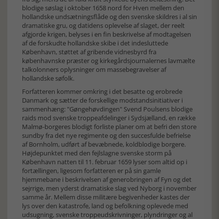
blodige søslag i oktober 1658 nord for Hven mellem den
hollandske undsætningsflåde og den svenske skildres i al sin
dramatiske gru, og datidens oplevelse af slaget, der reelt
afgjorde krigen, belyses i en fin beskrivelse af modtagelsen
af de forskudte hollandske skibe i det indesluttede
København, støttet af gribende vidnesbyrd fra
københavnske præster og kirkegårdsjournalernes lavmælte
talkolonners oplysninger om massebegravelser af
hollandske søfolk.
Forfatteren kommer omkring i det besatte og erobrede
Danmark og sætter de forskellige modstandsinitiativer i
sammenhæng: "Gøngehøvdingen" Svend Poulsens blodige
raids mod svenske troppeafdelinger i Sydsjælland, en række
Malmø-borgeres blodigt forliste planer om at befri den store
sundby fra det nye regimente og den succesfulde befrielse
af Bornholm, udført af bevæbnede, koldblodige borgere.
Højdepunktet med den fejlslagne svenske storm på
København natten til 11. februar 1659 lyser som altid op i
fortællingen, ligesom forfatteren er på sin gamle
hjemmebane i beskrivelsen af generobringen af Fyn og det
sejrrige, men yderst dramatiske slag ved Nyborg i november
samme år. Mellem disse militære begivenheder kastes der
lys over den katastrofe, land og befolkning oplevede med
udsugning, svenske troppeudskrivninger, plyndringer og al