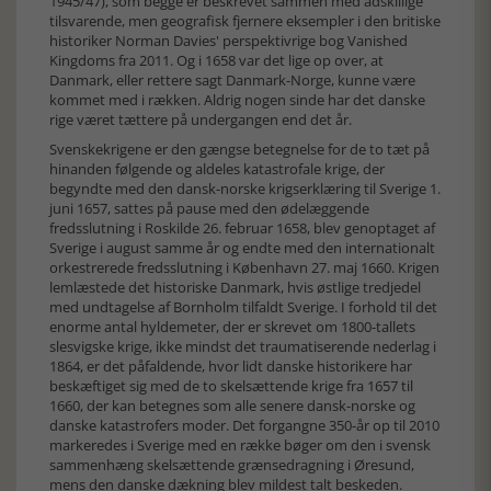
1945/47), som begge er beskrevet sammen med adskillige
tilsvarende, men geografisk fjernere eksempler i den britiske
historiker Norman Davies' perspektivrige bog Vanished
Kingdoms fra 2011. Og i 1658 var det lige op over, at
Danmark, eller rettere sagt Danmark-Norge, kunne være
kommet med i rækken. Aldrig nogen sinde har det danske
rige været tættere på undergangen end det år.
Svenskekrigene er den gængse betegnelse for de to tæt på
hinanden følgende og aldeles katastrofale krige, der
begyndte med den dansk-norske krigserklæring til Sverige 1.
juni 1657, sattes på pause med den ødelæggende
fredsslutning i Roskilde 26. februar 1658, blev genoptaget af
Sverige i august samme år og endte med den internationalt
orkestrerede fredsslutning i København 27. maj 1660. Krigen
lemlæstede det historiske Danmark, hvis østlige tredjedel
med undtagelse af Bornholm tilfaldt Sverige. I forhold til det
enorme antal hyldemeter, der er skrevet om 1800-tallets
slesvigske krige, ikke mindst det traumatiserende nederlag i
1864, er det påfaldende, hvor lidt danske historikere har
beskæftiget sig med de to skelsættende krige fra 1657 til
1660, der kan betegnes som alle senere dansk-norske og
danske katastrofers moder. Det forgangne 350-år op til 2010
markeredes i Sverige med en række bøger om den i svensk
sammenhæng skelsættende grænsedragning i Øresund,
mens den danske dækning blev mildest talt beskeden.