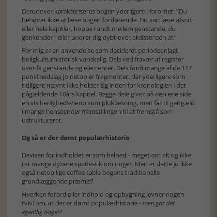
Derudover karakteriseres bogen yderligere i forordet: ”Du
behøver ikke at læse bogen fortløbende. Du kan læse afsnit
eller hele kapitler, hoppe rundt mellem genstande, du
genkender - eller undrer dig dybt over eksistensen af.”
For mig er en anvendelse som decideret periodeanlagt
boligkulturhistorisk vanskelig. Dels ved fravær af register
over fx genstande og elementer. Dels fordi mange af de 117
punktnedslag jo netop er fragmenter, der yderligere som
tidligere nævnt ikke holder sig inden for kronologien i det
pågældende 10års kapitel. Begge dele giver på den ene side
en vis herlighedsværdi som pluklæsning, men får til gengæld
i mange henseender fremstillingen til at fremstå som
ustruktureret.
Og så er der dømt populærhistorie
Devisen for indholdet er som helhed - meget om alt og ikke
ret mange dybere spadestik om noget. Men er dette jo ikke
også netop lige coffee table bogens traditionelle
grundlæggende præmis?
Hverken forord eller indhold og opbygning levner nogen
tvivl om, at der er dømt populærhistorie -
men gør det
egentlig noget?