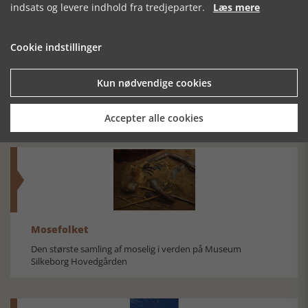
indsats og levere indhold fra tredjeparter.
Læs mere
Cookie indstillinger
FREDENSBORG.
DEBAT OM
KUNSTMALEREN
Kun nødvendige cookies
SLOT OG
"BYENS HJERTE"
OG PRINSESSEN
SLOTSHAVE
Accepter alle cookies
Mosefolket
Den største samling af moselig i verden på Museum
Silkeborg Hovedgården