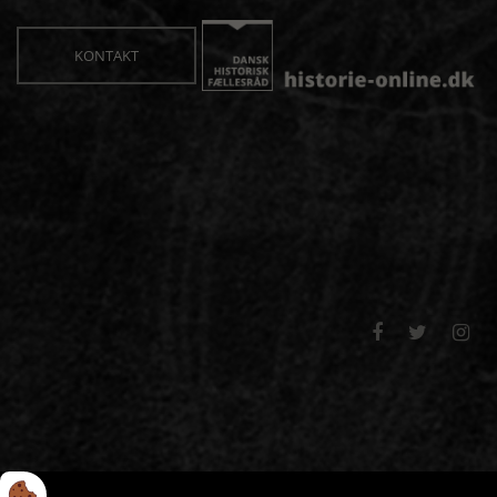
KONTAKT


