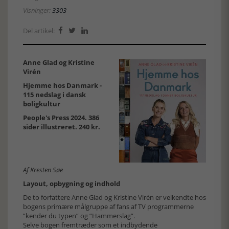
Visninger:
3303
Del artikel:



Anne Glad og Kristine
Virén
Hjemme hos Danmark -
115 nedslag i dansk
boligkultur
People's Press 2024. 386
sider illustreret. 240 kr.
Af Kresten Søe
Layout, opbygning og indhold
De to forfattere Anne Glad og Kristine Virén er velkendte hos
bogens primære målgruppe af fans af TV programmerne
”kender du typen” og ”Hammerslag”.
Selve bogen fremtræder som et indbydende