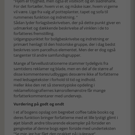
”Hjem er tryghed, men også et visitkort og en sladrehank.
For det fortæller, hvem vi er, og måske især, hvem vi gerne
vil være. Lige fra valg af potteplanter, tapet og sofa til
rummenes funktion og indretning. ”
Sådan lyder forlagsbeskrivelsen, der på dette punkt giver en
udmærket og dækkende beskrivelse af vinklen i de to
forfatteres fremstilling.
Udgangspunktet for boligbeskrivelse og indretning er
primært henlagt til den historiske gruppe, der i dag bedst
beskrives som parcelhus elementet. Men der er dog også
tangenter til andre samfundsgrupper.
Mange af farveillustrationerne stammer tydeligvis fra
samtidens reklamer og blade, men en del af de større af
disse kommenteres/udbygges desværre ikke af forfatterne
med ledsagetekster i forhold til tid og indhold.
Heller ikke den ret så stereotypiske opdeling i
reklamefotografiernes kønsrollemønstre får mange
forfatterkommentarer med undervejs.
Vurdering på godt og ondt
I et af bogens opslag om begrebet coffee table books og
deres funktion bringer forfatterne med et lille lystigt glimt i
øjet blandt andre tilsvarende eksempler på forsider en
gengivelse af denne bogs egen forside med underteksten
”Se mig, jeg har fået den prakket på i julegave”.