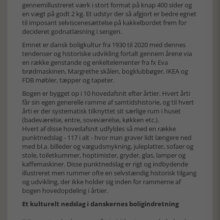
gennemillustreret værk i stort format på knap 400 sider og
en vægt på godt 2 kg. Et udstyr der så afgjort er bedre egnet
til imposant selviscenesættelse på kakkelbordet frem for
decideret godnatlæsning i sengen.
Emnet er dansk boligkultur fra 1930 til 2020 med dennes
tendenser og historiske udvikling fortalt gennem årene via
en række genstande og enkeltelementer fra fx Eva
brødmaskinen, Margrethe skålen, bogklubbøger, IKEA og
FDB møbler, tæpper og tapeter.
Bogen er bygget op i 10 hovedafsnit efter årtier. Hvert årti
får sin egen generelle ramme af samtidshistorie, og til hvert
årti er der systematisk tilknyttet sit særlige rum i huset
(badeværelse, entre, soveværelse, køkken etc.).
Hvert af disse hovedafsnit udfyldes så med en række
punktnedslag - 117 i alt - hvor man graver lidt længere ned
med bl.a. billeder og vægudsmykning, juleplatter, sofaer og
stole, toiletkummer, hoptimister, gryder, glas, lamper og
kaffemaskiner. Disse punktnedslag er rigt og indbydende
illustreret men rummer ofte en selvstændig historisk tilgang
og udvikling, der ikke holder sig inden for rammerne af
bogen hovedopdeling i årtier.
Et kulturelt nedslag i danskernes boligindretning