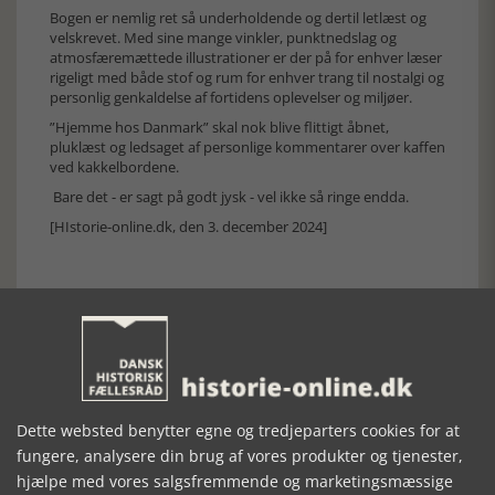
Bogen er nemlig ret så underholdende og dertil letlæst og
velskrevet. Med sine mange vinkler, punktnedslag og
atmosfæremættede illustrationer er der på for enhver læser
rigeligt med både stof og rum for enhver trang til nostalgi og
personlig genkaldelse af fortidens oplevelser og miljøer.
”Hjemme hos Danmark” skal nok blive flittigt åbnet,
pluklæst og ledsaget af personlige kommentarer over kaffen
ved kakkelbordene.
Bare det - er sagt på godt jysk - vel ikke så ringe endda.
[HIstorie-online.dk, den 3. december 2024]
Forrige artikel
Dette websted benytter egne og tredjeparters cookies for at
fungere, analysere din brug af vores produkter og tjenester,
SE RELATEREDE ARTIKLER
hjælpe med vores salgsfremmende og marketingsmæssige