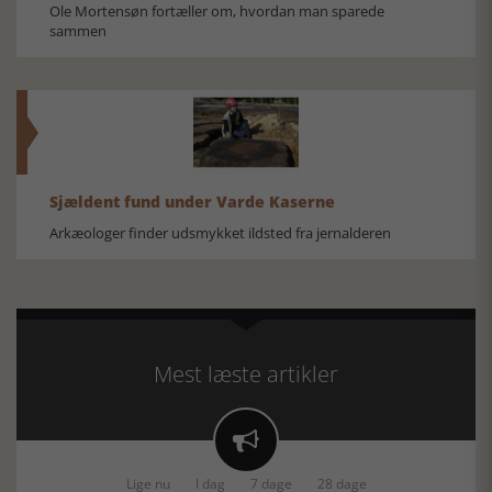
Ole Mortensøn fortæller om, hvordan man sparede
sammen
Sjældent fund under Varde Kaserne
Arkæologer finder udsmykket ildsted fra jernalderen
Mest læste artikler

Lige nu
I dag
7 dage
28 dage