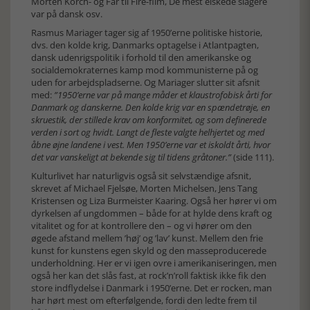
Morten Korch- og Far til Fire-film, De mest elskede slagere
var på dansk osv.
Rasmus Mariager tager sig af 1950’erne politiske historie,
dvs. den kolde krig, Danmarks optagelse i Atlantpagten,
dansk udenrigspolitik i forhold til den amerikanske og
socialdemokraternes kamp mod kommunisterne på og
uden for arbejdspladserne. Og Mariager slutter sit afsnit
med:
”1950’erne var på mange måder et klaustrofobisk årti for
Danmark og danskerne. Den kolde krig var en spændetrøje, en
skruestik, der stillede krav om konformitet, og som definerede
verden i sort og hvidt. Langt de fleste valgte helhjertet og med
åbne øjne landene i vest. Men 1950’erne var et iskoldt årti, hvor
det var vanskeligt at bekende sig til tidens gråtoner.”
(side 111).
Kulturlivet har naturligvis også sit selvstændige afsnit,
skrevet af Michael Fjelsøe, Morten Michelsen, Jens Tang
Kristensen og Liza Burmeister Kaaring. Også her hører vi om
dyrkelsen af ungdommen – både for at hylde dens kraft og
vitalitet og for at kontrollere den – og vi hører om den
øgede afstand mellem ’høj’ og ’lav’ kunst. Mellem den frie
kunst for kunstens egen skyld og den masseproducerede
underholdning. Her er vi igen ovre i amerikaniseringen, men
også her kan det slås fast, at rock’n’roll faktisk ikke fik den
store indflydelse i Danmark i 1950’erne. Det er rocken, man
har hørt mest om efterfølgende, fordi den ledte frem til