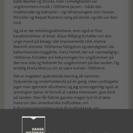
både Beatles og Stones, men i virkeligheden var
ungdommens musik i 1950’erne jazzen – både den
traditionelle og bebop’en – og refrainsangere som Gustav
Winckler og Raquel Rastenni sang på dansk, og det var ikke
rock.
Og så er der erindringsafsnittene, som også er fine
karakteristikker af årtiet. Klaus Rifbjerg fortæller om den
unge mand på besøg i det imponerende USA, Hanne
Reintoft erindrer 1950’ernes fattigdom og elendighed i de
københavnske baggårde, Hans Hertel, der var værnepligtig i
1950’erne, fortæller om bekymringen for ungdommen på
den ene side og fedteriet for ungdommen på den anden. Og
endelig Maria Marcus om at være kvinde i 1950’erne.
Det er mageløst spændende læsning alt sammen.
Oplysende og underholdende på én gang. Uden undtagelse
jager man igennem afsnittene, og jeg synes egentlig også, at
antologien tjener sit formål at vække interessen, give blod
på tanden. Man får faktisk ganske megen lyst til at læse
mere om den amerikanske indflydelse, om
kultursammenstødene og kulturudtrykkene, om
ungdomsdyrkelsen, om kold krig og en hel masse andre
1950’er-kendetegn. Og man får lyst til at deltage i Golden
Days arrangementer!