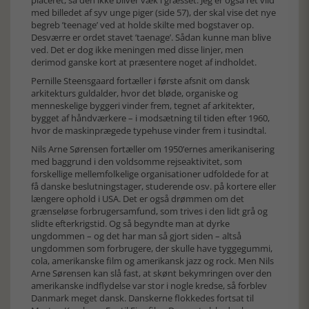
placeret, så den ikke bliver væk i græsset. Jeg er også ret vild
med billedet af syv unge piger (side 57), der skal vise det nye
begreb ’teenage’ ved at holde skilte med bogstaver op.
Desværre er ordet stavet ’taenage’. Sådan kunne man blive
ved. Det er dog ikke meningen med disse linjer, men
derimod ganske kort at præsentere noget af indholdet.
Pernille Steensgaard fortæller i første afsnit om dansk
arkitekturs guldalder, hvor det bløde, organiske og
menneskelige byggeri vinder frem, tegnet af arkitekter,
bygget af håndværkere – i modsætning til tiden efter 1960,
hvor de maskinprægede typehuse vinder frem i tusindtal.
Nils Arne Sørensen fortæller om 1950’ernes amerikanisering
med baggrund i den voldsomme rejseaktivitet, som
forskellige mellemfolkelige organisationer udfoldede for at
få danske beslutningstager, studerende osv. på kortere eller
længere ophold i USA. Det er også drømmen om det
grænseløse forbrugersamfund, som trives i den lidt grå og
slidte efterkrigstid. Og så begyndte man at dyrke
ungdommen – og det har man så gjort siden – altså
ungdommen som forbrugere, der skulle have tyggegummi,
cola, amerikanske film og amerikansk jazz og rock. Men Nils
Arne Sørensen kan slå fast, at skønt bekymringen over den
amerikanske indflydelse var stor i nogle kredse, så forblev
Danmark meget dansk. Danskerne flokkedes fortsat til