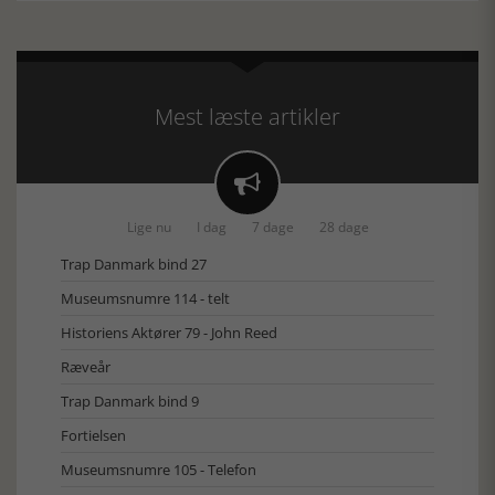
Mest læste artikler

Lige nu
I dag
7 dage
28 dage
Trap Danmark bind 27
Museumsnumre 114 - telt
Historiens Aktører 79 - John Reed
Ræveår
Trap Danmark bind 9
Fortielsen
Museumsnumre 105 - Telefon