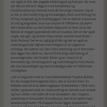
var også et årti, der pegede både bagud og fremad, når man
ser det på afstand. Bagud mod besættelse og
modstandskamp, fremad mod de farverige tressere. Og så
er der jo Den kolde Krig og Koreakrigen, Rock and Roll og Far
til Fire, bolignød og forstadsbyggeri. Der er faktisk massevise
af ord og begreber, man kan knytte til 1950’erne, så skønt
det måske ikke var det bedste tidspunkt at leve, så er det
faktisk et meget spændende årti at studere. Det er der også
nogle, der gør, og Golden Days retter spottet mod årtiet i
årets festival. Det er en rigtig god idé, og det er også en
rasende god idé i lighed med tidligere år at udgive en
antologi, der sætter os i den rette stemning op til festivalen.
Den ligger her altså nu, denne flotte bog med bidrag af
personligheder, der husker årtiet og er i stand til at
formulere sig i erindringsstof, og med bidrag fra historikere,
der har beskæftiget sig med forskellige sider af 1950’ernes
virkelighed.
Lad os begynde med at rose billedredaktør Pipaluk Balslev
for de mange fremragende fotos, der er fundet frem. Fx
billedet side 43 af et ældre ægtepar til Rebildfest i 1954: Han
sidder i græsset med sin sodavand og en serviet over knæet,
og hun sidder ved siden af med skoæsken, der i dagens
anledning er forvandlet til madkasse, klar til at række ham
leverpostejmaden. På mappen foran ligger oplukkeren