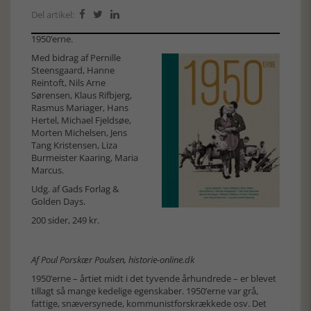
Del artikel:



1950’erne.
Med bidrag af Pernille
Steensgaard, Hanne
Reintoft, Nils Arne
Sørensen, Klaus Rifbjerg,
Rasmus Mariager, Hans
Hertel, Michael Fjeldsøe,
Morten Michelsen, Jens
Tang Kristensen, Liza
Burmeister Kaaring, Maria
Marcus.
Udg. af
Gads Forlag
&
Golden Days.
200 sider, 249 kr.
Af Poul Porskær Poulsen, historie-online.dk
1950’erne – årtiet midt i det tyvende århundrede – er blevet
tillagt så mange kedelige egenskaber. 1950’erne var grå,
fattige, snæversynede, kommunistforskrækkede osv. Det