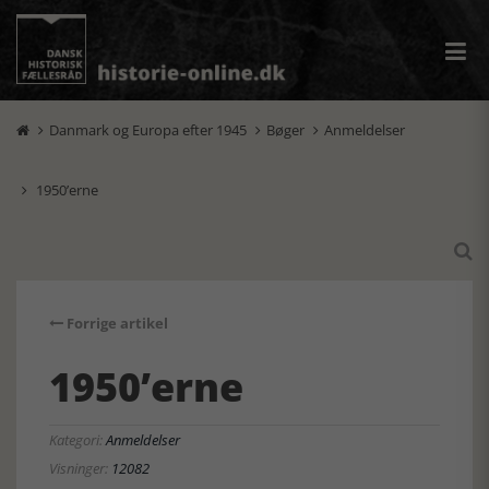
Danmark og Europa efter 1945
Bøger
Anmeldelser



1950’erne


Forrige artikel
1950’erne
Kategori:
Anmeldelser
Visninger:
12082