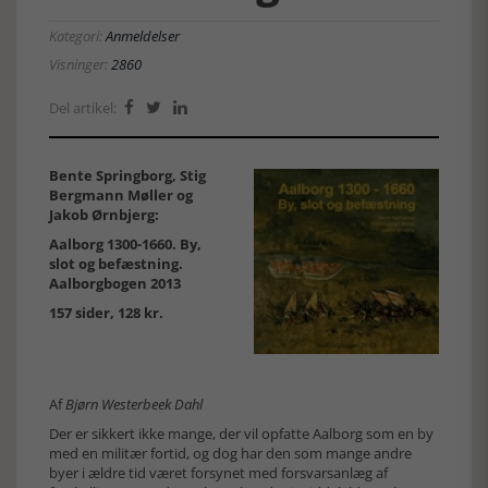
Kategori:
Anmeldelser
Visninger:
2860
Del artikel:



Bente Springborg, Stig
Bergmann Møller og
Jakob Ørnbjerg:
Aalborg 1300-1660. By,
slot og befæstning.
Aalborgbogen 2013
157 sider, 128 kr.
Af
Bjørn Westerbeek Dahl
Der er sikkert ikke mange, der vil opfatte Aalborg som en by
med en militær fortid, og dog har den som mange andre
byer i ældre tid været forsynet med forsvarsanlæg af