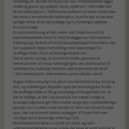
forskellig art. Rundt om byen har der i middelalderen ligget
volde og grave, og sydligst i byen opførtes i 1300-tallet det
første Aalborghus. I 1500-årene opførtes ud mod Limfjorden
det endnu eksisterende Aalborghus, hvorfra der er bevaret
synlige rester af de oprindelige og nu forlængst sløjfede
forsvarsanlæg.
En sammenfatning af den viden, der findes herom fra
højmiddelalderen frem til 1662 foreligger nu i den seneste
Aalborgbog, skrevet af tre lokale arkæologer/historikere, der
har suppleret deres fremstilling med oplysninger fra
skriftlige kilder i form af lensregnskaber mv.
Det er derfor oplagt, at emnet formidles gennem et
temanummer af netop Aalborgbogen, der distribueres til
Selskabet for Aalborgs Historie i det imponerende tal af
1.000 eksemplarer. Udbredelsen synes således sikret.
Bogen falder naturlig i tre afsnit om henholdsvis by, borg og
slot, og inddelingen afspejler også det kronologiske forløb.
De skriftlige kilder er få og vanskelige at bruge fuldt ud, så
det er heldigt, at det i de senere år har været muligt at
foretage udgravninger flere steder langs den middelalderlige
byvold, som vi ellers intet kender til. Man har tilmed fundet
spor, der har kunnet datere anlægget af i hvert fald den
nordlige del til årene lige omkring 1320.
Med forfatterne føres vi rundt om byen og ned i
udgravningsfelterne på en måde der giver et godt indtryk af