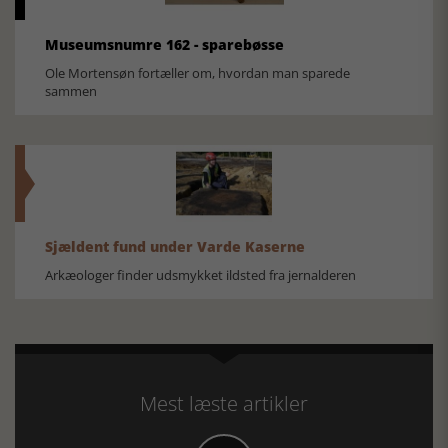
Museumsnumre 162 - sparebøsse
Ole Mortensøn fortæller om, hvordan man sparede
sammen
Sjældent fund under Varde Kaserne
Arkæologer finder udsmykket ildsted fra jernalderen
Mest læste artikler