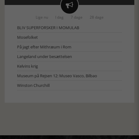

Lige nu
I dag
7 dage
28 dage
BLIV SUPERFORSKER I MOMULAB
Mosefolket
På jagt efter Mithræum i Rom
Langeland under besættelsen
Kelvins krig
Museum på Rejsen 12: Museo Vasco, Bilbao
Winston Churchill