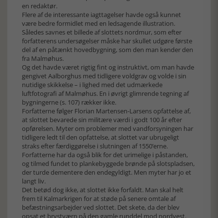
en redaktør.
Flere af de interessante iagttagelser havde også kunnet
være bedre formidlet med en ledsagende illustration.
Således savnes et billede af slottets nordmur, som efter
forfatterens undersøgelser måske har skullet udgøre første
del af en påtænkt hovedbygning, som den man kender den
fra Malmøhus.
Og det havde været rigtig fint og instruktivt, om man havde
gengivet Aalborghus med tidligere voldgrav og volde i sin
nutidige skikkelse – i lighed med det udmærkede
luftfotografi af Malmøhus. En i øvrigt glimrende tegning af
bygningerne (s. 107) rækker ikke.
Forfatterne følger Florian Martensen-Larsens opfattelse af,
at slottet bevarede sin militære værdi i godt 100 år efter
opførelsen. Myter om problemer med vandforsyningen har
tidligere ledt til den opfattelse, at slottet var ubrugeligt
straks efter færdiggørelse i slutningen af 1550’erne.
Forfatterne har da også blik for det urimelige i påstanden,
og tilmed fundet to plankebyggede brønde på slotspladsen,
der turde dementere den endegyldigt. Men myter har jo et
langt liv.
Det betød dog ikke, at slottet ikke forfaldt. Man skal helt
frem til Kalmarkrigen for at støde på senere omtale af
befæstningsarbejder ved slottet. Det skete, da der blev
opsat et brystværn på den gamle runddel mod nordvest.