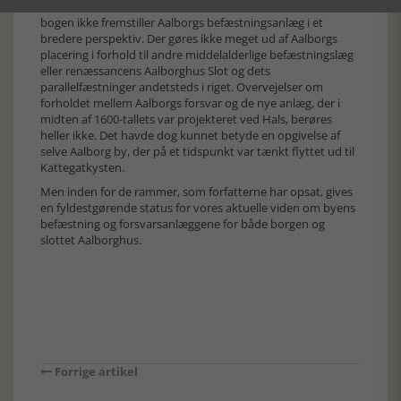
følsomme anmeldere søvnløse om natten, værre er det, at
bogen ikke fremstiller Aalborgs befæstningsanlæg i et
bredere perspektiv. Der gøres ikke meget ud af Aalborgs
placering i forhold til andre middelalderlige befæstningslæg
eller renæssancens Aalborghus Slot og dets
parallelfæstninger andetsteds i riget. Overvejelser om
forholdet mellem Aalborgs forsvar og de nye anlæg, der i
midten af 1600-tallets var projekteret ved Hals, berøres
heller ikke. Det havde dog kunnet betyde en opgivelse af
selve Aalborg by, der på et tidspunkt var tænkt flyttet ud til
Kattegatkysten.
Men inden for de rammer, som forfatterne har opsat, gives
en fyldestgørende status for vores aktuelle viden om byens
befæstning og forsvarsanlæggene for både borgen og
slottet Aalborghus.
Forrige artikel