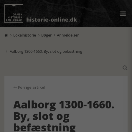
Lokalhistorie
Bøger
Anmeldelser



Aalborg 1300-1660. By, slot og befæstning


Forrige artikel
Aalborg 1300-1660.
By, slot og
befæstning