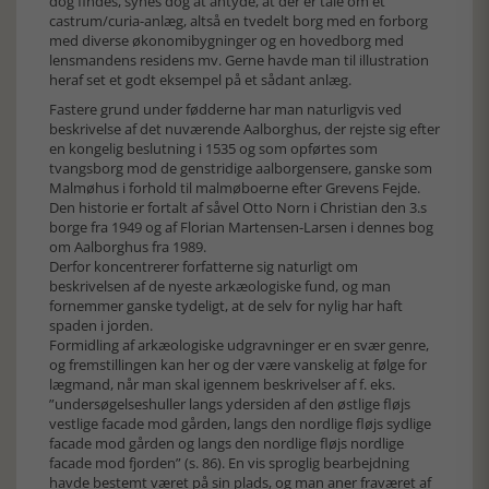
dog findes, synes dog at antyde, at der er tale om et
castrum/curia-anlæg, altså en tvedelt borg med en forborg
med diverse økonomibygninger og en hovedborg med
lensmandens residens mv. Gerne havde man til illustration
heraf set et godt eksempel på et sådant anlæg.
Fastere grund under fødderne har man naturligvis ved
beskrivelse af det nuværende Aalborghus, der rejste sig efter
en kongelig beslutning i 1535 og som opførtes som
tvangsborg mod de genstridige aalborgensere, ganske som
Malmøhus i forhold til malmøboerne efter Grevens Fejde.
Den historie er fortalt af såvel Otto Norn i Christian den 3.s
borge fra 1949 og af Florian Martensen-Larsen i dennes bog
om Aalborghus fra 1989.
Derfor koncentrerer forfatterne sig naturligt om
beskrivelsen af de nyeste arkæologiske fund, og man
fornemmer ganske tydeligt, at de selv for nylig har haft
spaden i jorden.
Formidling af arkæologiske udgravninger er en svær genre,
og fremstillingen kan her og der være vanskelig at følge for
lægmand, når man skal igennem beskrivelser af f. eks.
”undersøgelseshuller langs ydersiden af den østlige fløjs
vestlige facade mod gården, langs den nordlige fløjs sydlige
facade mod gården og langs den nordlige fløjs nordlige
facade mod fjorden” (s. 86). En vis sproglig bearbejdning
havde bestemt været på sin plads, og man aner fraværet af