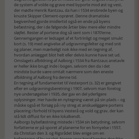
de system af volde og grave med byporte mod øst og vest,
der mødte Henrik Rantzau, da han i 1534 erobrede byen og
knuste Skipper Clement-oprøret. Denne dramatiske
begivenhed gjorde imidlertid også en ende på byens
befæstning, der i de følgende årtier blev mere eller mindre
sløjfet. Rester af portene dog så sent som i 1870’erne.
Gennemgangen er ledsaget af et fortrinligt og meget smukt
kort (s. 19) med angivelse af udgravningsfelter og med snit
og planer, men mærkeligt nok ikke med en tegning af,
hvordan anlægget blot helt eller delvis kunne have set ud.
Omslagets afbildning af Aalborg i 1534 fra Rantzaus anetavle
er heller ikke brugt inde i bogen, selvom den da i det
mindste burde være omtalt nærmere som den eneste
afbildning af Aalborg fra denne tid.
En tegning af fundamentet til Vesterport (s. 32) er gengivet
efter en udgravningsberetning i 1907, selvom man foretog
nye undersøgelser i 1935, der gav en del yderligere
oplysninger. Her havde en nytegning været på sin plads – og
måske også et forsøg på i ny streg at anskueliggøre portens
placering i forhold til byens Vesterå og vold og grav, der kan
stå lidt diffust for en ikke lokalkendt.
Aalborgs bybefæstning mistede i 1534 sin betydning, selvom
forfatterne er på sporet af planerne for en fornyelse i 1557,
da Christian den 3. og Rigsrådet blev enige om en
befæstning af by og slot. Nogen spor heraf kendes dog ikke,