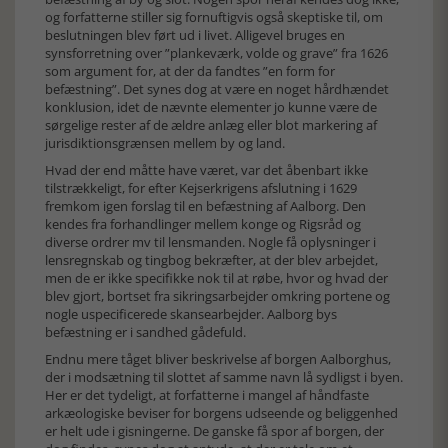
og forfatterne stiller sig fornuftigvis også skeptiske til, om
beslutningen blev ført ud i livet. Alligevel bruges en
synsforretning over ”plankeværk, volde og grave” fra 1626
som argument for, at der da fandtes ”en form for
befæstning”. Det synes dog at være en noget hårdhændet
konklusion, idet de nævnte elementer jo kunne være de
sørgelige rester af de ældre anlæg eller blot markering af
jurisdiktionsgrænsen mellem by og land.
Hvad der end måtte have været, var det åbenbart ikke
tilstrækkeligt, for efter Kejserkrigens afslutning i 1629
fremkom igen forslag til en befæstning af Aalborg. Den
kendes fra forhandlinger mellem konge og Rigsråd og
diverse ordrer mv til lensmanden. Nogle få oplysninger i
lensregnskab og tingbog bekræfter, at der blev arbejdet,
men de er ikke specifikke nok til at røbe, hvor og hvad der
blev gjort, bortset fra sikringsarbejder omkring portene og
nogle uspecificerede skansearbejder. Aalborg bys
befæstning er i sandhed gådefuld.
Endnu mere tåget bliver beskrivelse af borgen Aalborghus,
der i modsætning til slottet af samme navn lå sydligst i byen.
Her er det tydeligt, at forfatterne i mangel af håndfaste
arkæologiske beviser for borgens udseende og beliggenhed
er helt ude i gisningerne. De ganske få spor af borgen, der