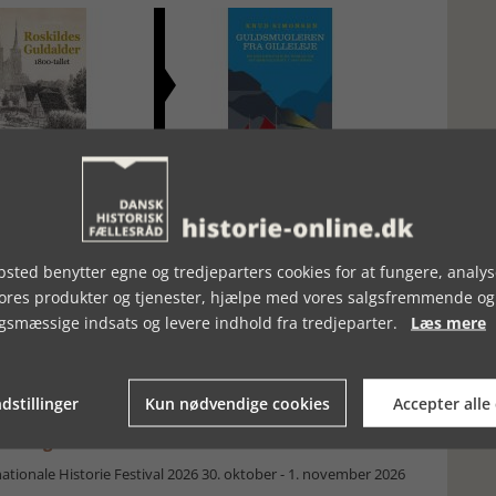
GULDALDER
GULDSMUGLEREN FRA
GILLELEJE
sted benytter egne og tredjeparters cookies for at fungere, analys
vores produkter og tjenester, hjælpe med vores salgsfremmende og
gsmæssige indsats og levere indhold fra tredjeparter.
Læs mere
moselig i verden på Museum Silkeborg Hovedgården
dstillinger
Kun nødvendige cookies
Accepter alle
Faaborg
ionale Historie Festival 2026 30. oktober - 1. november 2026