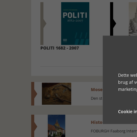
POLITI 1682 - 2007
ROSKILDES 
Dette web
brug af 
marketin
Mosefolket
Den største samling af 
Cookie in
Historisk festival i 
FOBURGH Faaborg Internat