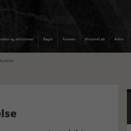
eder og aktiviteter
Bøger
Temaer
HistorieLab
Arkiv
dbydelse
lse