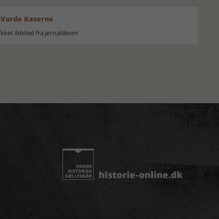
 Varde Kaserne
ket ildsted fra jernalderen