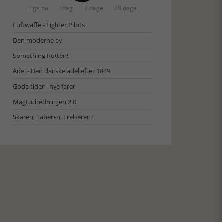
Lige nu
I dag
7 dage
28 dage
Luftwaffe - Fighter Pilots
Den moderne by
Something Rotten!
Adel - Den danske adel efter 1849
Gode tider - nye farer
Magtudredningen 2.0
Skaren, Taberen, Frelseren?