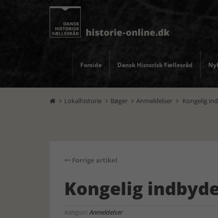
Forside
Dansk Historisk Fællesråd
Nyh
Lokalhistorie
Bøger
Anmeldelser
Kongelig in




Forrige artikel
Kongelig indbyde
Kategori:
Anmeldelser