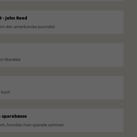
9 - John Reed
om den amerikanske journalist
son Mandela
l Koch
 sparebøsse
r om, hvordan man sparede sammen