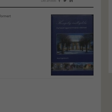
Del artikel:



eformert