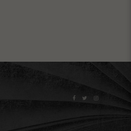


