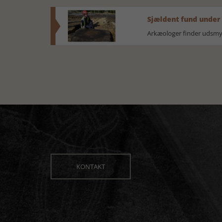
Sjældent fund under
Arkæologer finder udsmyk
KONTAKT