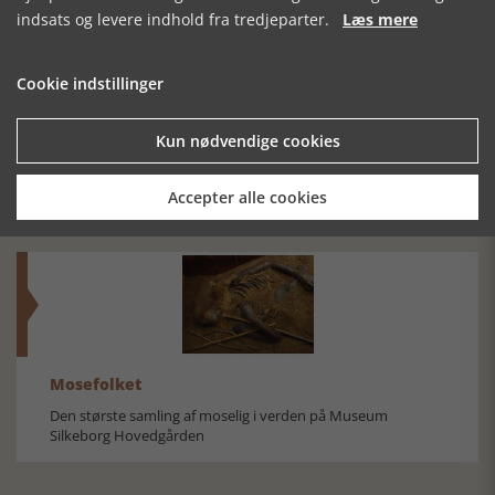
indsats og levere indhold fra tredjeparter.
Læs mere
Cookie indstillinger
DUTCH HERRING
OPFINDELSEN
KLAR BLAA
Kun nødvendige cookies
AF NATUREN
LUFT, LET BRIS
FRA N.
Accepter alle cookies
Mosefolket
Den største samling af moselig i verden på Museum
Silkeborg Hovedgården