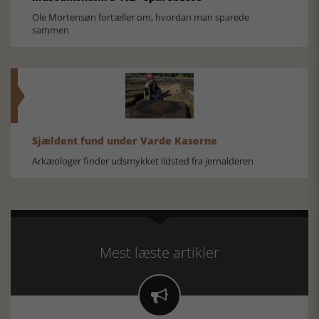
Ole Mortensøn fortæller om, hvordan man sparede
sammen
Sjældent fund under Varde Kaserne
Arkæologer finder udsmykket ildsted fra jernalderen
Mest læste artikler
