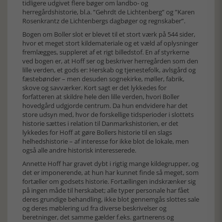
tidligere udgivet flere bøger om landbo- og
herregårdshistorie, bl.a. ”Gehrdt de Lichtenberg” og ”Karen
Rosenkrantz de Lichtenbergs dagbøger og regnskaber”.
Bogen om Boller slot er blevet til et stort værk på 544 sider,
hvor et meget stort kildemateriale og et væld af oplysninger
fremlægges, suppleret af et rigt billedstof. En af styrkerne
ved bogen er, at Hoff ser og beskriver herregården som den
lille verden, et gods er: Herskab og tjenestefolk, avlsgård og
fæstebønder – men desuden sognekirke, møller, fabrik,
skove og savværker. Kort sagt er det lykkedes for
forfatteren at skildre hele den lille verden, hvori Boller
hovedgård udgjorde centrum. Da hun endvidere har det
store udsyn med, hvor de forskellige tidsperioder i slottets
historie sættes i relation til Danmarkshistorien, er det
lykkedes for Hoff at gøre Bollers historie til en slags
helhedshistorie – af interesse for ikke blot de lokale, men
også alle andre historisk interesserede.
Annette Hoff har gravet dybt i rigtig mange kildegrupper, og
det er imponerende, at hun har kunnet finde så meget, som
fortæller om godsets historie. Fortællingen indskrænker sig
på ingen måde til herskabet; alle typer personale har fået
deres grundige behandling, ikke blot gennemgås slottes sale
og deres møblering ud fra diverse beskrivelser og
beretninger, det samme gælder f.eks. gartnerens og