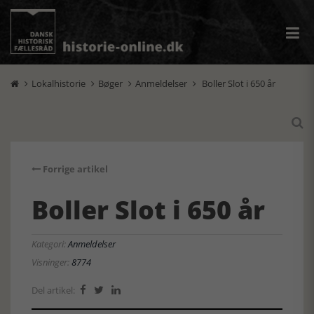
Lokalhistorie
Bøger
Anmeldelser
Boller Slot i 650 år





Forrige artikel
Boller Slot i 650 år
Kategori:
Anmeldelser
Visninger:
8774
Del artikel:


