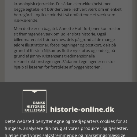
kronologisk ejerrække. En sådan ejerrække (helst med
begge ægtefæller) bør der være i ethvert værk om en enkelt
herregård – og ikke mindst i så omfattende et værk som
nærværende.
Men dette er en bagatel, Annette Hoff fortjener kun ros for
sit fremragende værk om Boller slots historie. Også
billedmaterialet bør nævnes, dels på grund af de mange
ældre illustrationer, fotos, tegninger og postkort, dels på
grund af Kirsten Nijkamps flotte nye fotos og endelig på
grund af Jimmy Kristensens tredimensionelle
rekonstruktionstegninger. Sådanne tegninger er en stor
hjælp til læseren for forståelse af byggehistorien.
Forrige artikel
Dette websted benytter egne og tredjeparters cookies for at
fungere, analysere din brug af vores produkter og tjenester,
SE RELATEREDE ARTIKLER
hjælpe med vores salgsfremmende og marketingsmæssige