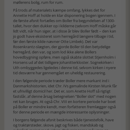
møllerens bolig, rum for rum.
På trods af materialets kæmpe omfang, lykkes det for
Annette Hoff at holde en klar disponering bogen igennem. I
de første afsnit fortælles om Boller fra begyndelsen af 1300-
tallet, hvor den dukker op i kilderne (selvom Hoff måske går
lidt vidt, når hun siger, at i disse år blev Boller født – den kan
jo godt have eksisteret som herregård længere tilbage i tid,
før den første kilde nævner Otte Limbek). Det var
Rosenkrantz-slægten, der gjorde Boller til den betydelige
herregård, den var, og som lod ikke alene Bollers
hovedbygning opføre, men også skabte slottet Stjernholm i
Horsens ud af det tidligere Johanitterkloster. Sognekirken i
Uth ombyggedes ligeledes i denne tid, selvom kirken i nyere
tid desværre har gennemgået en uheldig restaurering.
I den følgende periode træder Boller mere markant ind i
Danmarkshistorien, idet Chr. IVs gemalinde Kirsten Munk får
et ufrivilligt domicil her. Det er, som Anette Hoff så rigtigt
fastslår, af denne årsag betegnelsen ”Boller slot” med nogen
ret kan bruges. At også Chr. VIII en kortere periode har boet
på Boller er mindre kendt, men forfatteren fremlægger også
for denne periode en mængde interessante oplysninger.
I borgens følgende afsnit beskrives både tjenestefolk, have
og traktørsteder, skove, jagt og fiskeri, mandskab og