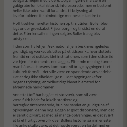
avlsgård, mejeri med videre. Oplysningerne må være en
guldgrube for lokalhistorisk interesserede, men er bestemt
heller ikke uden værdi for andre, til belysning af
leveforholdene for almindelige mennesker i ældre tid.
Hoff trækker herefter historien op til nutiden. Boller blev
lagt under grevskabet Frijsenborg – og til sidst en del af
dette. Efter lensafløsningen solgtes Boller fra og blev
udstykket.
Tiden som hvilehjem/rekreationshjem beskrives ligeledes
grundigt, og værket afsluttes på et tidspunkt, hvor slottets
fremtid er ret usikker, idet institutionen, som i den sidste tid
var hjem for demente, nedlægges. Efter min mening kunne
man håbe, at Horsens kommune vil bruge bygningen til et
kulturelt formål – det ville være en spændende anvendelse.
Det er dog ikke tilfældet lige nu, idet bygningen (efter
bogens trykning) er midlertidigt blevet hjemsted for
afvænnede narkomaner.
Annette Hoff har begået et storværk, som vil være
værdifuldt både for lokalhistorikere og
herregårdsinteresserede, hun har samlet en guldgrube af
oplysninger i denne bog. Bogen er godt disponeret, men det
er samtidig klart, at med så mange oplysninger, er det svært
at få et hurtigt overblik over Bollers historie, så min eneste
lille anke skulle være, at det havde været en fordel med en