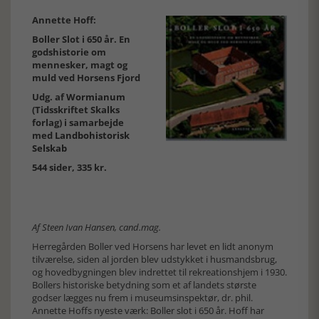
Annette Hoff:
Boller Slot i 650 år. En
godshistorie om
mennesker, magt og
muld ved Horsens Fjord
Udg. af
Wormianum
(Tidsskriftet Skalks
forlag) i samarbejde
med
Landbohistorisk
Selskab
544 sider, 335 kr.
Af Steen Ivan Hansen, cand.mag.
Herregården Boller ved Horsens har levet en lidt anonym
tilværelse, siden al jorden blev udstykket i husmandsbrug,
og hovedbygningen blev indrettet til rekreationshjem i 1930.
Bollers historiske betydning som et af landets største
godser lægges nu frem i museumsinspektør, dr. phil.
Annette Hoffs nyeste værk: Boller slot i 650 år. Hoff har