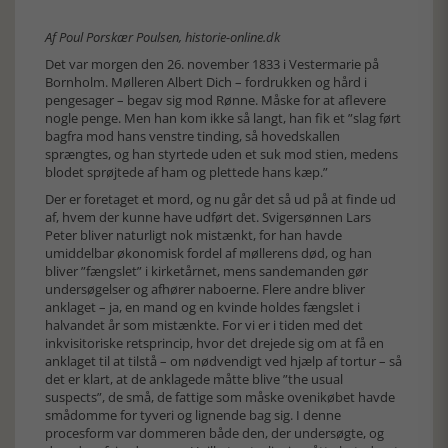
Af Poul Porskær Poulsen, historie-online.dk
Det var morgen den 26. november 1833 i Vestermarie på
Bornholm. Mølleren Albert Dich – fordrukken og hård i
pengesager – begav sig mod Rønne. Måske for at aflevere
nogle penge. Men han kom ikke så langt, han fik et ”slag ført
bagfra mod hans venstre tinding, så hovedskallen
sprængtes, og han styrtede uden et suk mod stien, medens
blodet sprøjtede af ham og plettede hans kæp.”
Der er foretaget et mord, og nu går det så ud på at finde ud
af, hvem der kunne have udført det. Svigersønnen Lars
Peter bliver naturligt nok mistænkt, for han havde
umiddelbar økonomisk fordel af møllerens død, og han
bliver ”fængslet” i kirketårnet, mens sandemanden gør
undersøgelser og afhører naboerne. Flere andre bliver
anklaget – ja, en mand og en kvinde holdes fængslet i
halvandet år som mistænkte. For vi er i tiden med det
inkvisitoriske retsprincip, hvor det drejede sig om at få en
anklaget til at tilstå – om nødvendigt ved hjælp af tortur – så
det er klart, at de anklagede måtte blive ”the usual
suspects”, de små, de fattige som måske ovenikøbet havde
smådomme for tyveri og lignende bag sig. I denne
procesform var dommeren både den, der undersøgte, og