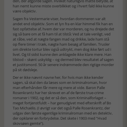
den, der afgjorde sagen. Hvilket naturligvis måtte betyde, at
han nemt kunne miste overblikket og i hvert fald ikke kunne
være objektiv.
Sagen fra Vestermarie viser, hvordan dommeren var alt
andet end objektiv. Som et lyn fra en klar himmel fik han en
fast opfattelse af, hvem der var morderen, og nu drejede det
sig så bare om at få ham til at tilstå: Ved at tale venligt, ved
at råbe, ved at nægte fangen mad og drikke, lade ham stå
op flere timer i træk, nægte ham besøg af familien. Trusler
om direkte tortur blev også udtrykt, men dog ikke ført ud i
livet. Og til sidst kunne den anklagede ikke klare mere. Han
tilstod – skønt uskyldig – og dermed blev resultatet af sagen
et justitsmord. 50 år senere indrømmede den rigtige morder
på sit dødsleje.
Der er ikke nævnt navne her, for hvis man ikke kender
sagen, så skal den da læses som en kriminalroman, hvor
man efterhånden får mere og mere at vide. Baron Palle
Rosenkrantz har her skrevet en af de første true-crime
romaner i 1902, og det er så den, som Kriminalforlaget –
meget fortjenstfuldt – har genudgivet med efterskrift af Bo
Tao Michaëlis. (I øvrigt var det også Palle Rosenkrantz, der
udgav den første egentlige kriminalroman med en detektiv,
der opklarer en forbrydelse. Det skete i 1903 med ”Hvad
skovsøen gemte”).