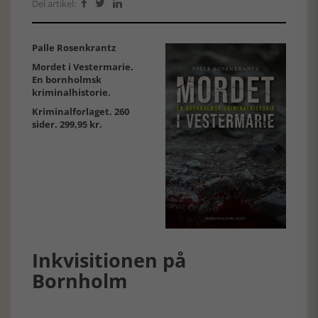
Del artikel:



Palle Rosenkrantz
Mordet i Vestermarie.
En bornholmsk
kriminalhistorie.
Kriminalforlaget. 260
sider. 299,95 kr.
Inkvisitionen på
Bornholm