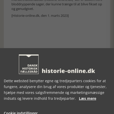
bloddryppende sager, der kunne trænge til at blive fikset op
og genudgivet.
[Historie-online.dk, den 1. marts 2023]
Forrige artikel
SE RELATEREDE ARTIKLER
Dette websted benytter egne og tredjeparters cookies for at
fungere, analysere din brug af vores produkter og tjenester,
hjælpe med vores salgsfremmende og marketingsmæssige
indsats og levere indhold fra tredjeparter.
Læs mere
BAG TREMMER
DE DØMTE
DEN DANSKE
KVINDER
UNDERVERDEN
Cookie indstillinger