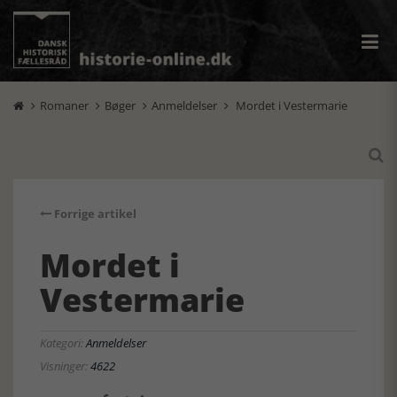
Romaner
Bøger
Anmeldelser
Mordet i Vestermarie





Forrige artikel
Mordet i
Vestermarie
Kategori:
Anmeldelser
Visninger:
4622