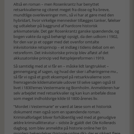
Altså en roman – men Rosenkrantz har benyttet
retsarkivalierne og citeret meget fra disse og fra breve,
mundtlige overleveringer mm., så vi har at gøre med den
hybridart, hvor virkelige mennesker tillægges tanker, følelser
og udtalelser på baggrund af hardcore historisk
arkivmateriale. Det gør Rosenkrantz ganske spændende, og
bogen vakte da også behørigt opsigt, da den udkom i 1902,
for den var jo et opgør med det ovenfor omtalte
inkvisitoriske retsprincip – et indlæg i tidens debat om en
retsreform. Det inkvisitoriske princip blev afløst af det
akkusatoriske princip ved Retsplejereformen i 1919.
Så samtidig med at vi får en – måske lidt langtrukket –
gennemgang af sagen, og hvad der sker i afhøringerne mv.,
så får vi også et godt eksempel på retsarkivalierne som
fremragende kildemateriale udover til selve sagen også til
livet i 1830’ernes Vestermarie og Bornholm. Anmelderen har
selv arbejdet med retsarkivalier og kan kun anbefale disse
som meget indholdsrige kilde til 1800-årenes liv.
”Mordet i Vestermarie” er værd at læse som et historisk
dokument men også som en spændende roman.
Kriminalforlaget bliver forhåbentlig ved med at genudgive
ældre kriminallitteratur – sidste år gjaldt det Ole Kollerøds
dagbog, som blev anmeldte på historie online her En
morders bekendelser (historie-online.dk)- der er sikkert flere