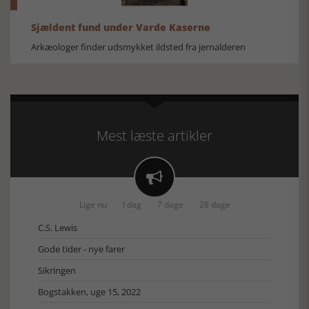
Sjældent fund under Varde Kaserne
Arkæologer finder udsmykket ildsted fra jernalderen
Mest læste artikler

Lige nu
I dag
7 dage
28 dage
C.S. Lewis
Gode tider - nye farer
Sikringen
Bogstakken, uge 15, 2022