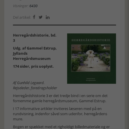
Visninger:
6430
Del artikel:



Herregårdshistorie, bd.
3
Udg. af
Gammel Estrup
,
Jyllands
Herregårdsmuseum
174 sider, pris uoplyst.
Af Gunhild Legaard.
Rejseleder, foredragsholder
Herregårdshistorie 3 er det tredje bind i en serie om det
fornemme gamle herregårdsmuseum, Gammel Estrup.
I 17 informative artikler inviteres læseren med på en
rundvisning, indenfor såvel som udenfor, herregårdens
mure.
Bogen er spækket med et righoldigt billedmateriale og er