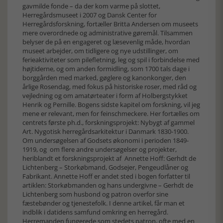
gavmilde fonde – da der kom varme på slottet,
Herregårdsmuseet i 2007 og Dansk Center for
Herregårdsforskning, fortæller Britta Andersen om museets
mere overordnede og administrative gøremål. Tilsammen
belyser de på en engageret og læsevenlig måde, hvordan
museet arbejder, om tidligere og nye udstillinger, om
ferieaktiviteter som pilefletning, leg og spil i forbindelse med
højtiderne, og om anden formidling, som 1700 tals dage i
borggården med marked, gøglere og kanonkonger, den
årlige Rosendag, med fokus på historiske roser, med råd og
vejledning og om amatørteater i form af Holbergstykket
Henrik og Pernille. Bogens sidste kapitel om forskning, vil jeg
mene er relevant, men for feinschmeckere. Her fortælles om
centrets første ph.d., forskningsprojekt: Nybygt af gammel
Art. Nygotisk herregårdsarkitektur i Danmark 1830-1900.
Om undersøgelsen af Godsets økonomi i perioden 1849-
1919, og om flere andre undersøgelser og projekter,
heriblandt et forskningsprojekt af Annette Hoff: Gerhdt de
Lichtenberg – Storkøbmand, Godsejer, Pengeudlåner og
Fabrikant. Annette Hoff er andet sted i bogen forfatter til
artiklen: Storkøbmanden og hans undergivne – Gerhdt de
Lichtenberg som husbond og patron overfor sine
fæstebønder og tjenestefolk. I denne artikel, får man et
indblik i datidens samfund omkring en herregård.
Herremanden fungerede som stedets patron, ofte med en