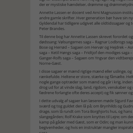
der er mystiske hændelser, drømme og drømmetydning,
Annette Lassen er docent ved Arni Magnusson-institu
andre gamle skrifter. Hver generation bør have sin ny
Gyldendal har tidligere udgivet alle oldtidssagaer o
Peter Brandes.
Til denne bog har Annette Lassen skrevet forordet og 
dødssang: Vølsungernes saga – Ragnar Lodbrogs saga
Bose og Herrød – Sagaen om Hervør og Hejdrek – A
saga – Ketil Høngs saga – Fridtjof den modiges sag
Ganger-Rolfs saga – Sagaen om Yngvar den vidtberej
Norne-Gæst.
I disse sagaer er mænd rigtige mænd eller uslinge, og
rænkefulde. Heltene er store, stærke og fåmælte. Hel
nogle gange optræder som mænd og går i krig, inden d
drog ud for at vinde slag, land, rigdom, venskaber og
fædrene forlangte ofte deres accept) og fik sønner og
I dette udvalg af sagaer kan læseren møde Sigurd Fa
sværd og tog guldet den lå på; om Brynhilds og Gu
drage, som lå rundt om Tora Borghjorts hus, og hans
slangegården; Rolf Krake som knyttes til Lejre; om d
kamp på gåder med Gæst, som er Odin; og man kunne
begivenheder, og hvis en instruktør mangler inspiratio
saga.