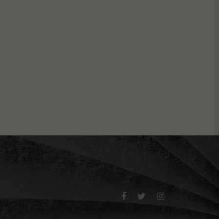


