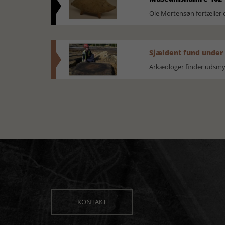
Ole Mortensøn fortælle
Sjældent fund under
Arkæologer finder udsmyk
KONTAKT