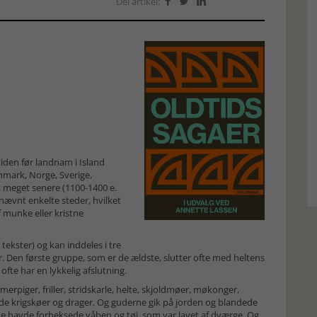
Del artikel:



iden før landnam i Island
Danmark, Norge, Sverige,
t meget senere (1100-1400 e.
 nævnt enkelte steder, hvilket
 munke eller kristne
tekster) og kan inddeles i tre
. Den første gruppe, som er de ældste, slutter ofte med heltens
fte har en lykkelig afslutning.
rpiger, friller, stridskarle, helte, skjoldmøer, møkonger,
ilde krigskøer og drager. Og guderne gik på jorden og blandede
elte havde forheksede våben og tøj, som var lavet af dværge. Og