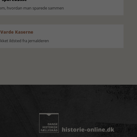
r om, hvordan man sparede sammen
 Varde Kaserne
ket ildsted fra jernalderen