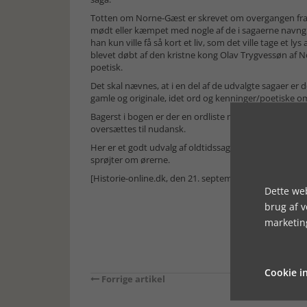
Totten om Norne-Gæst er skrevet om overgangen fra 
mødt eller kæmpet med nogle af de i sagaerne navngiv
han kun ville få så kort et liv, som det ville tage et l
blevet døbt af den kristne kong Olav Trygvessøn af N
poetisk.
Det skal nævnes, at i en del af de udvalgte sagaer e
gamle og originale, idet ord og kenninger/poetiske om
Bagerst i bogen er der en ordliste med forklaringer på
oversættes til nudansk.
Her er et godt udvalg af oldtidssagaer, som kan få én 
sprøjter om ørerne.
[Historie-online.dk, den 21. september 2021]
Dette web
brug af 
marketin
Cookie in
Forrige artikel