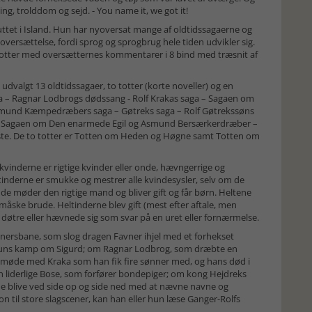
 trolddom og sejd. - You name it, we got it!
ttet i Island. Hun har nyoversat mange af oldtidssagaerne og
oversættelse, fordi sprog og sprogbrug hele tiden udvikler sig.
g totter med oversætternes kommentarer i 8 bind med træsnit af
udvalgt 13 oldtidssagaer, to totter (korte noveller) og en
 – Ragnar Lodbrogs dødssang - Rolf Krakas saga – Sagaen om
smund Kæmpedræbers saga – Gøtreks saga – Rolf Gøtrekssøns
a – Sagaen om Den enarmede Egil og Asmund Bersærkerdræber –
ste. De to totter er Totten om Heden og Høgne samt Totten om
 kvinderne er rigtige kvinder eller onde, hævngerrige og
tinderne er smukke og mestrer alle kvindesysler, selv om de
e møder den rigtige mand og bliver gift og får børn. Heltene
 måske brude. Heltinderne blev gift (mest efter aftale, men
 døtre eller hævnede sig som svar på en uret eller fornærmelse.
vnersbane, som slog dragen Favner ihjel med et forhekset
druns kamp om Sigurd; om Ragnar Lodbrog, som dræbte en
 møde med Kraka som han fik fire sønner med, og hans død i
en liderlige Bose, som forfører bondepiger; om kong Hejdreks
 blive ved side op og side ned med at nævne navne og
n til store slagscener, kan han eller hun læse Ganger-Rolfs