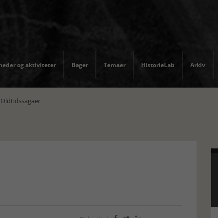
eder og aktiviteter
Bøger
Temaer
HistorieLab
Arkiv
Oldtidssagaer