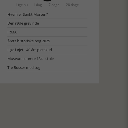
Lige nu
I dag
7 dage
28 dage
Hvem er Sankt Morten?
Den røde grevinde
IRMA
Årets historiske bog 2025
Lige i øjet - 40 års pletskud
Museumsnumre 134 - stole
Tre Busser med tog