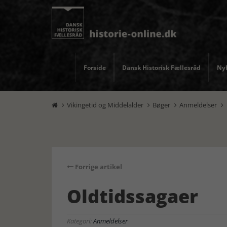
Forside
Dansk Historisk Fællesråd
Nyh
Vikingetid og Middelalder
Bøger
Anmeldelser




Forrige artikel
Oldtidssagaer
Kategori:
Anmeldelser