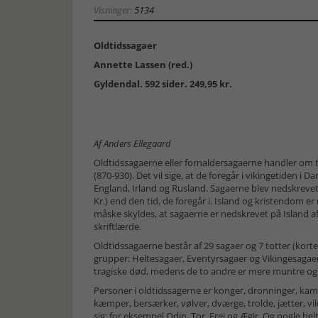
Visninger:
5134
Oldtidssagaer
Annette Lassen (red.)
Gyldendal. 592 sider. 249,95 kr.
Af Anders Ellegaard
Oldtidssagaerne eller fornaldersagaerne handler om t
(870-930). Det vil sige, at de foregår i vikingetiden i 
England, Irland og Rusland. Sagaerne blev nedskreve
Kr.) end den tid, de foregår i. Island og kristendom er
måske skyldes, at sagaerne er nedskrevet på Island af
skriftlærde.
Oldtidssagaerne består af 29 sagaer og 7 totter (korte 
grupper: Heltesagaer, Eventyrsagaer og Vikingesagaer
tragiske død, medens de to andre er mere muntre og o
Personer i oldtidssagerne er konger, dronninger, kamme
kæmper, bersærker, vølver, dværge, trolde, jætter, v
sig; for eksempel Odin, Tor, Frej og Ægir. Og nogle h