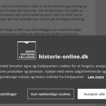
asatro til kristendom. Gæst er tre hundrede år gammel og har
ne konger eller personer. Ved sin fødsel blev han spået, at
ys at brænde ned. Lyset havde han gemt indtil nu. Efter han er
orge, dør han samtidig med, at lyset går ud. Meget smukt og
r der indlagt strofer, som ofte udlægges som værende meget
skrivninger antages at være kendte og ikke til at ændre.
 nogle af de ”gamle” ord, som ikke kan eller skal ændres eller
til at smile, grine eller spærre øjnene op, medens blodet
sted benytter egne og tredjeparters cookies for at fungere, analys
vores produkter og tjenester, hjælpe med vores salgsfremmende og
gsmæssige indsats og levere indhold fra tredjeparter.
Læs mere
dstillinger
Kun nødvendige cookies
Accepter alle