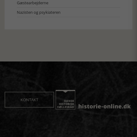
Gæstearbejderne
Nazisten og psykiateren
KONTAKT