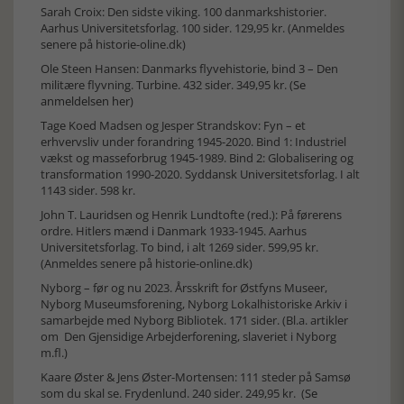
Sarah Croix: Den sidste viking. 100 danmarkshistorier.
Aarhus Universitetsforlag. 100 sider. 129,95 kr. (Anmeldes
senere på historie-oline.dk)
Ole Steen Hansen: Danmarks flyvehistorie, bind 3 – Den
militære flyvning. Turbine. 432 sider. 349,95 kr. (
Se
anmeldelsen her
)
Tage Koed Madsen og Jesper Strandskov: Fyn – et
erhvervsliv under forandring 1945-2020. Bind 1: Industriel
vækst og masseforbrug 1945-1989. Bind 2: Globalisering og
transformation 1990-2020. Syddansk Universitetsforlag. I alt
1143 sider. 598 kr.
John T. Lauridsen og Henrik Lundtofte (red.): På førerens
ordre. Hitlers mænd i Danmark 1933-1945. Aarhus
Universitetsforlag. To bind, i alt 1269 sider. 599,95 kr.
(Anmeldes senere på historie-online.dk)
Nyborg – før og nu 2023. Årsskrift for Østfyns Museer,
Nyborg Museumsforening, Nyborg Lokalhistoriske Arkiv i
samarbejde med Nyborg Bibliotek. 171 sider. (Bl.a. artikler
om Den Gjensidige Arbejderforening, slaveriet i Nyborg
m.fl.)
Kaare Øster & Jens Øster-Mortensen: 111 steder på Samsø
som du skal se. Frydenlund. 240 sider. 249,95 kr. (
Se