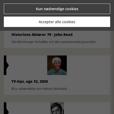
Kun nødvendige cookies
Accepter alle cookies
Historiens Aktører 79 - John Reed
Ole Mortensøn fortæller om den amerikanske journalist
TV-tips, uge 32, 2026
Bl.a. udsendelse om Nelson Mandela