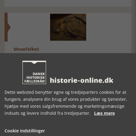
Mosefolket
Den største samling af moselig i verden på Museum
Silkeborg Hovedgården
Dette websted benytter egne og tredjeparters cookies for at
fungere, analysere din brug af vores produkter og tjenester,
hjælpe med vores salgsfremmende og marketingsmæssige
indsats og levere indhold fra tredjeparter.
Læs mere
Historisk festival i Faaborg
FOBURGH Faaborg Internationale Historie Festival 2026 30.
oktober - 1. november 2026
Cookie indstillinger