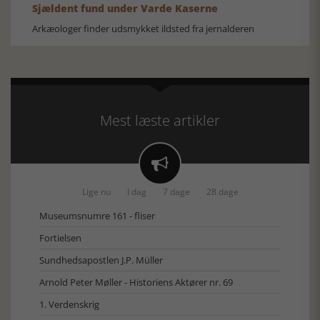
Sjældent fund under Varde Kaserne
Arkæologer finder udsmykket ildsted fra jernalderen
Mest læste artikler

Lige nu
I dag
7 dage
28 dage
Museumsnumre 161 - fliser
Fortielsen
Sundhedsapostlen J.P. Müller
Arnold Peter Møller - Historiens Aktører nr. 69
1. Verdenskrig