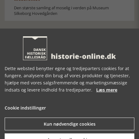
Den største samling af moselig i verden på Museum
Silkeborg Hovedgården
Historisk festival i Faaborg
Dette websted benytter egne og tredjeparters cookies for at
fungere, analysere din brug af vores produkter og tjenester,
FOBURGH Faaborg Internationale Historie Festival 2026 30.
oktober - 1. november 2026
hjælpe med vores salgsfremmende og marketingsmæssige
indsats og levere indhold fra tredjeparter.
Læs mere
Cookie indstillinger
Kun nødvendige cookies
Historiens Aktører 79 - John Reed
Ole Mortensøn fortæller om den amerikanske journalist