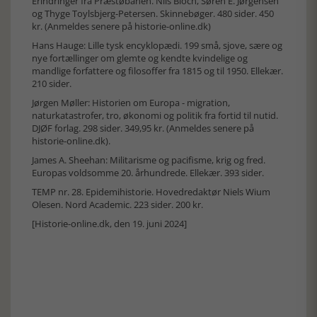
Erindringer fra Præstøbanen. Nils Bloch, Søren E. Jørgensen
og Thyge Toylsbjerg-Petersen. Skinnebøger. 480 sider. 450
kr. (Anmeldes senere på historie-online.dk)
Hans Hauge: Lille tysk encyklopædi. 199 små, sjove, sære og
nye fortællinger om glemte og kendte kvindelige og
mandlige forfattere og filosoffer fra 1815 og til 1950. Ellekær.
210 sider.
Jørgen Møller: Historien om Europa - migration,
naturkatastrofer, tro, økonomi og politik fra fortid til nutid.
DJØF forlag. 298 sider. 349,95 kr. (Anmeldes senere på
historie-online.dk).
James A. Sheehan: Militarisme og pacifisme, krig og fred.
Europas voldsomme 20. århundrede. Ellekær. 393 sider.
TEMP nr. 28. Epidemihistorie. Hovedredaktør Niels Wium
Olesen. Nord Academic. 223 sider. 200 kr.
[Historie-online.dk, den 19. juni 2024]