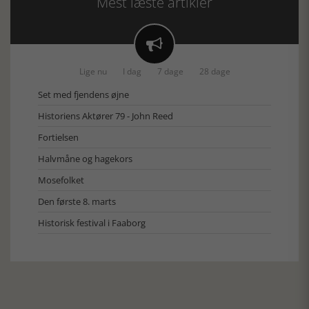
Mest læste artikler

Lige nu
I dag
7 dage
28 dage
Set med fjendens øjne
Historiens Aktører 79 - John Reed
Fortielsen
Halvmåne og hagekors
Mosefolket
Den første 8. marts
Historisk festival i Faaborg