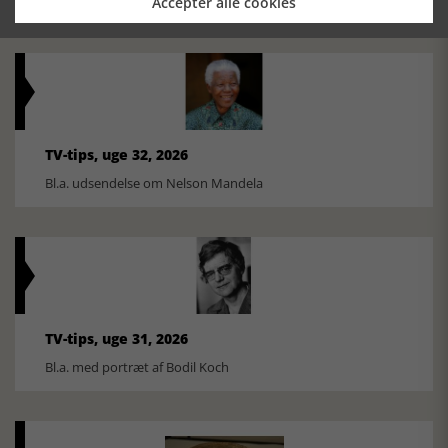
Accepter alle cookies
TV-tips, uge 32, 2026
Bl.a. udsendelse om Nelson Mandela
TV-tips, uge 31, 2026
Bl.a. med portræt af Bodil Koch