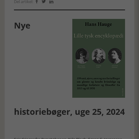
Del artikel:



Nye
historiebøger, uge 25, 2024