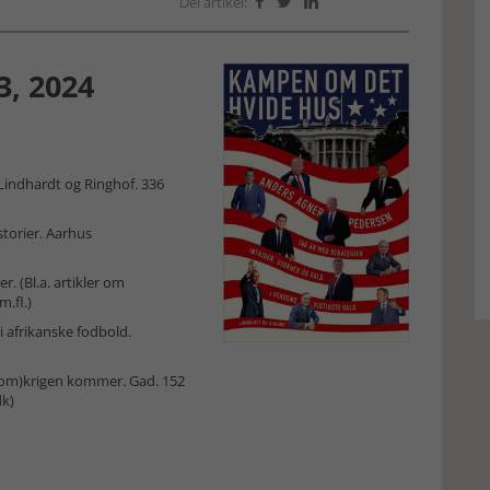
Del artikel:



3, 2024
indhardt og Ringhof. 336
torier. Aarhus
. (Bl.a. artikler om
.fl.)
i afrikanske fodbold.
atom)krigen kommer. Gad. 152
dk)