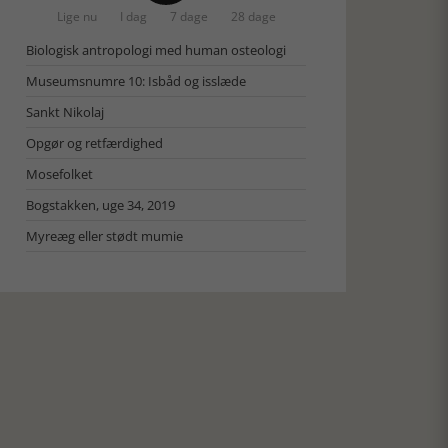
Lige nu
I dag
7 dage
28 dage
Biologisk antropologi med human osteologi
Museumsnumre 10: Isbåd og isslæde
Sankt Nikolaj
Opgør og retfærdighed
Mosefolket
Bogstakken, uge 34, 2019
Myreæg eller stødt mumie