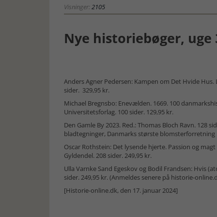
Visninger:
2105
Nye historiebøger, uge 
Anders Agner Pedersen: Kampen om Det Hvide Hus. L
sider. 329,95 kr.
Michael Bregnsbo: Enevælden. 1669. 100 danmarkshis
Universitetsforlag. 100 sider. 129,95 kr.
Den Gamle By 2023. Red.: Thomas Bloch Ravn. 128 sider
bladtegninger, Danmarks største blomsterforretning m
Oscar Rothstein: Det lysende hjerte. Passion og magt 
Gyldendel. 208 sider. 249,95 kr.
Ulla Varnke Sand Egeskov og Bodil Frandsen: Hvis (
sider. 249,95 kr. (Anmeldes senere på historie-online.
[Historie-online.dk, den 17. januar 2024]