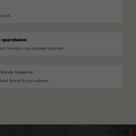
l Koch
 sparebøsse
r om, hvordan man sparede sammen
 Varde Kaserne
ket ildsted fra jernalderen