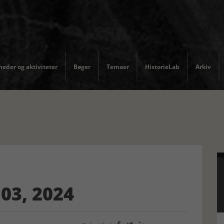
eder og aktiviteter
Bøger
Temaer
HistorieLab
Arkiv
03, 2024