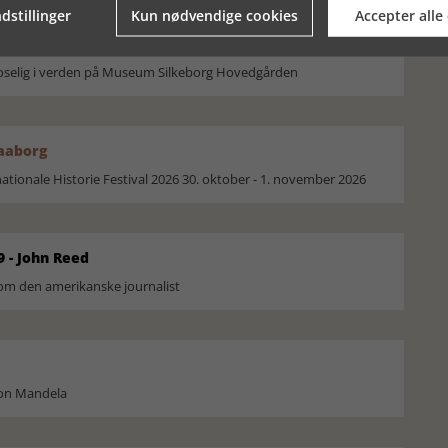
dstillinger
Kun nødvendige cookies
Accepter alle
moselig i verden på Museum Silkeborg Hovedgården
Faaborg
ionale Historie Festival 2026 30. oktober - 1. november 2026
9 - John Reed
om den amerikanske journalist
son Mandela