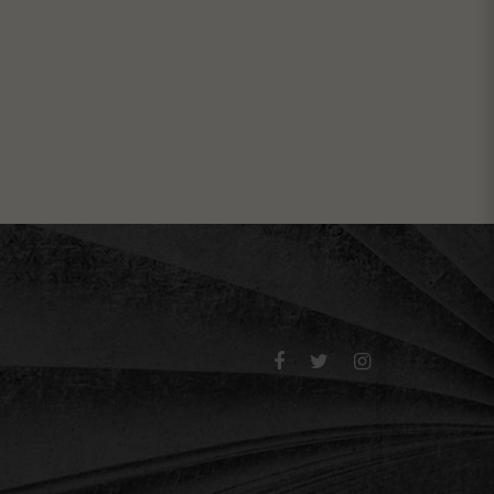


