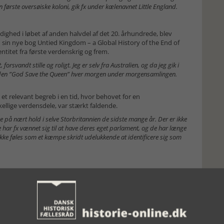
første oversøiske koloni, gik fx under kælenavnet Little England.
ndighed i løbet af anden halvdel af det 20. århundrede, blev
 I sin nye bog Untied Kingdom – a Global History of the End of
entitet fra første verdenskrig og frem.
orsvandt stille og roligt. Jeg er selv fra Australien, og da jeg gik i
 verden ”God Save the Queen” hver morgen under morgensamlingen.
et relevant begreb i en tid, hvor behovet for en
kellige verdensdele, var stærkt faldende.
 på nært hold i selve Storbritannien de sidste mange år. Der er ikke
e har fx vænnet sig til at have deres eget parlament, og de har længe
 ikke føles som et kæmpe skridt udelukkende at identificere sig som
t ham mest i arbejdet med bogen, er det ikke, at britiskheden
r, som var årsagen til, at begrebet britiskhed blev opfundet i sin
verraskende er faktisk, at begrebet britiskhed overhovedet har
et grundlæggende bygger på en selvmodsigelse.