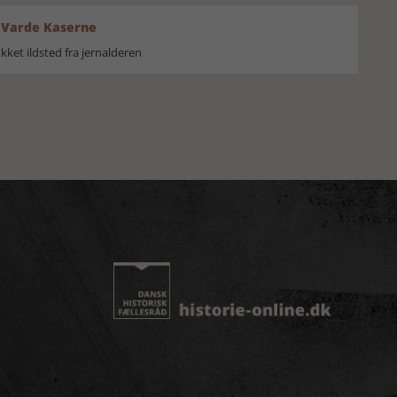
 Varde Kaserne
ket ildsted fra jernalderen