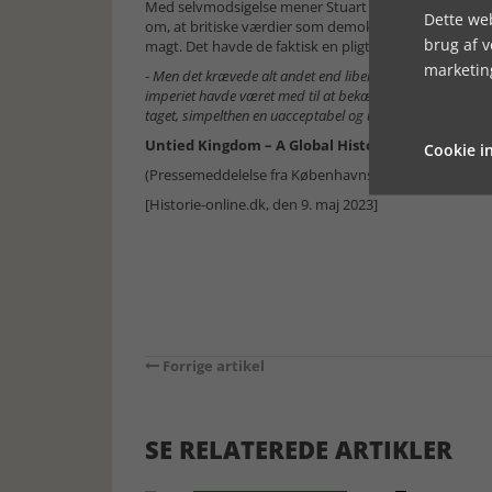
Med selvmodsigelse mener Stuart Ward, at briternes k
Dette web
om, at britiske værdier som demokrati og liberalism
brug af 
magt. Det havde de faktisk en pligt til, mente mange b
marketin
-
Men det krævede alt andet end liberale metoder at udbred
imperiet havde været med til at bekæmpe nazismen, blev 
taget, simpelthen en uacceptabel og uholdbar position.
Untied Kingdom – A Global History of the End of
Cookie in
(Pressemeddelelse fra Københavns Universitet)
[Historie-online.dk, den 9. maj 2023]
Forrige artikel
SE RELATEREDE ARTIKLER