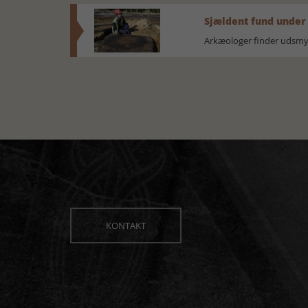
Sjældent fund under
Arkæologer finder udsmyk
KONTAKT