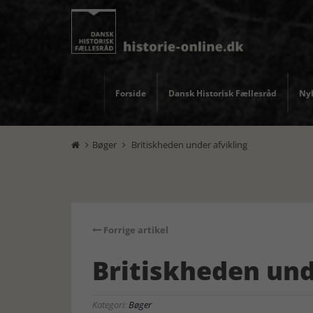
Forside
Dansk Historisk Fællesråd
Nyh
Bøger
Britiskheden under afvikling


Forrige artikel
Britiskheden und
Kategori:
Bøger