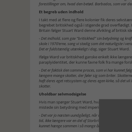
forestillinger om, hvad den betød. Barbados, som var den 
Et begreb uden indhold
I takt med at flere og flere kolonier fik deres selvstæ
begrebet britiskhed også i stigende grad overflødigt.
Britain følger Stuart Ward denne afvikling af britisk id
-
Det indhold, som gav ”britiskhed” sin betydning og kraft, f
skole i 1970’erne, sang vi stadig som det naturligste i
Det er fuldstændig utænkeligt i dag
, siger Stuart Ward.
Ifølge Ward var britiskhed ganske enkelt ikke længere 
paraplyidentitet, der kunne favne folk fra mange fors
-
Det er faktisk den samme proces, som vi har kunnet følge
længere mange skotter, der føler sig som briter. Skottern
haft deres eget retssystem og deres egen kirke, så det vil
skotter.
Uholdbar selvmodsigelse
Hvis man spørger Stuart Ward, hvad der har overraske
mistede sin betydning med imperiets undergang:
-
Det var jo næsten uundgåeligt, når de globale besiddelse
tid, ikke længere var en del af Storbritannien. Det mest o
kunnet hænge sammen i så mange århundreder - fordi d