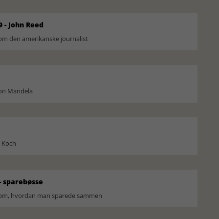
9 - John Reed
om den amerikanske journalist
son Mandela
l Koch
 sparebøsse
r om, hvordan man sparede sammen