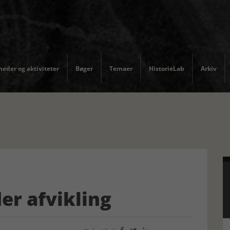
eder og aktiviteter
Bøger
Temaer
HistorieLab
Arkiv
er afvikling