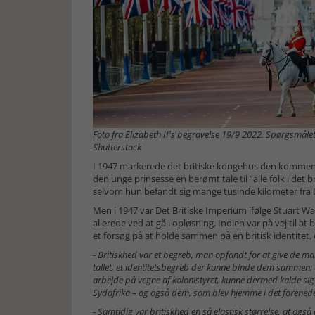
Foto fra Elizabeth II's begravelse 19/9 2022. Spørgsmål
Shutterstock
I 1947 markerede det britiske kongehus den kommende
den unge prinsesse en berømt tale til ”alle folk i d
selvom hun befandt sig mange tusinde kilometer fra
Men i 1947 var Det Britiske Imperium ifølge Stuart Wa
allerede ved at gå i opløsning. Indien var på vej til at
et forsøg på at holde sammen på en britisk identitet
-
Britiskhed var et begreb, man opfandt for at give de ma
tallet, et identitetsbegreb der kunne binde dem sammen; en s
arbejde på vegne af kolonistyret, kunne dermed kalde sig 
Sydafrika – og også dem, som blev hjemme i det forened
-
Samtidig var britiskhed en så elastisk størrelse, at ogs