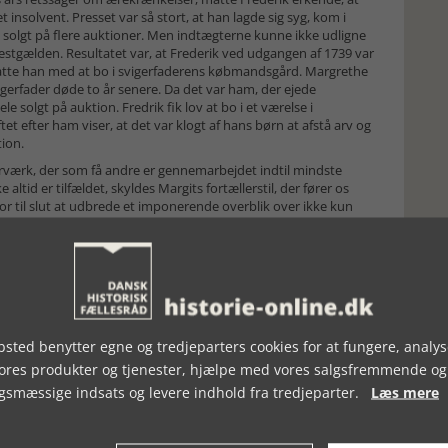
t insolvent. Presset var så stort, at han lagde sig syg, kom i
 solgt på flere auktioner. Men indtægterne kunne ikke udligne
restgælden. Resultatet var, at Frederik ved udgangen af 1739 var
satte han med at bo i svigerfaderens købmandsgård. Margrethe
igerfader døde to år senere. Da det var ham, der ejede
solgt på auktion. Fredrik fik lov at bo i et værelse i
t efter ham viser, at det var klogt af hans børn at afstå arv og
tion.
erværk, der som få andre er gennemarbejdet indtil mindste
altid er tilfældet, skyldes Margits fortællerstil, der fører os
or til slut at udbrede et imponerende overblik over ikke kun
ts borgerskab i Kalundborg. Værket bringer således et helstøbt
g vi kan derfor med Margit glæde os over Frederiks sørgelige
ighed for at lære ham og hans samtid at kende gennem
skning og museumsledelse i ryggen har Margit med denne bog
t væsentligt bidrag til forståelse af de mindre købstæders
utrolige detaljerigdom følges op med et relevant noteapparat,
sted benytter egne og tredjeparters cookies for at fungere, analys
te kilder og naturligvis en fyldig litteraturoversigt.
vores produkter og tjenester, hjælpe med vores salgsfremmende og
gsmæssige indsats og levere indhold fra tredjeparter.
Læs mere