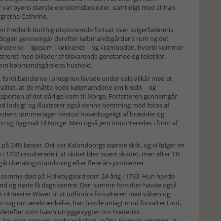
var byens største ejendomsbesidder, samtidigt med at han
rgrethe Cathrine.
n Frederik Borthig disponerede fortsat over svigerfaderens
rt. Bogen gennemgår derefter købmandsgårdens rum og det
r, vindovne – ligesom i køkkenet – og kramboden, hvortil kommer
streret med billeder af tilsvarende genstande og tekstiler.
igesom købmandsgårdens hushold.
lt, fordi bønderne i omegnen levede under usle vilkår med et
 kvalitet, at de måtte bede købmændene om kredit – og
rten af det dårlige korn til Norge. Forfatteren gennemgår
 indsigt og illustrerer også denne beretning med fotos af
årdens tømmerlager bestod hovedsageligt af brædder og
orn og bygmalt til Norge. Men også jern importeredes i form af
å 24½ læster. Det var Kalundborgs største skib, og vi følger en
i 1732 resulterede i, at skibet blev svært skadet, men efter 1½
 gik i betalingsstandsning efter flere års problemer.
ldsomme død på Hallebygaard som 24-årig i 1733. Hun havde
 Lind og døde få dage senere. Den samme forvalter havde også
fik ritmester Wiwet til at udfordre forvalteren med våben og
den sag om ærekrænkelse, han havde anlagt mod forvalter Lind,
te derefter som hævn utrygge rygter om Frederiks
s års retssager om ærekrænkelser, måtte Frederik erkende, at