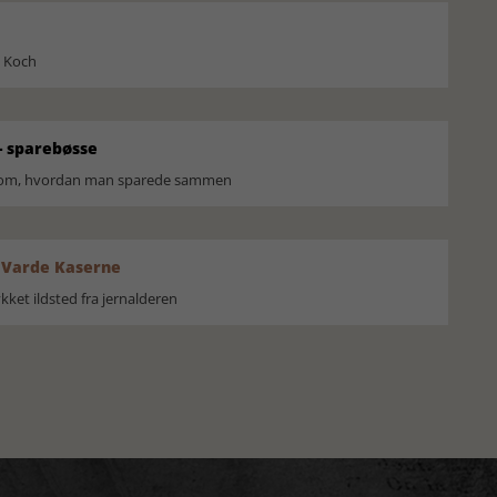
l Koch
 sparebøsse
r om, hvordan man sparede sammen
 Varde Kaserne
ket ildsted fra jernalderen