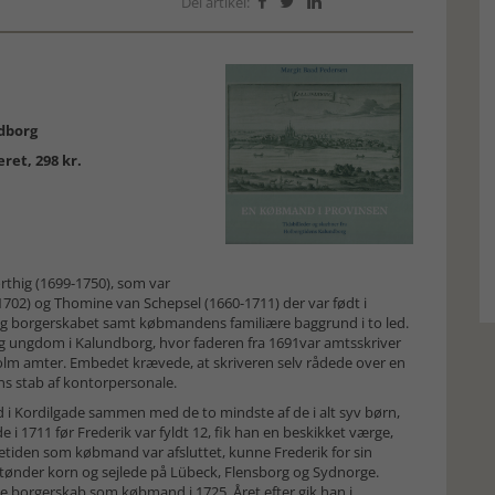
Del artikel:



ndborg
eret, 298 kr.
thig (1699-1750), som var
1702) og Thomine van Schepsel (1660-1711) der var født i
 og borgerskabet samt købmandens familiære baggrund i to led.
 ungdom i Kalundborg, hvor faderen fra 1691var amtsskriver
olm amter. Embedet krævede, at skriveren selv rådede over en
ns stab af kontorpersonale.
 i Kordilgade sammen med de to mindste af de i alt syv børn,
 1711 før Frederik var fyldt 12, fik han en beskikket værge,
tiden som købmand var afsluttet, kunne Frederik for sin
 tønder korn og sejlede på Lübeck, Flensborg og Sydnorge.
ste borgerskab som købmand i 1725. Året efter gik han i