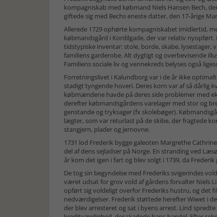
kompagniskab med købmand Niels Hansen Bech, der 
giftede sig med Bechs eneste datter, den 17-årige Ma
Allerede 1729 ophørte kompagniskabet imidlertid, me
købmandsgård i Kordilgade, der var relativ nyopfø
tidstypiske inventar: stole, borde, skabe, lysestage
familiens garderobe. Alt dygtigt og overbevisende illu
Familiens sociale liv og vennekreds belyses også l
Forretningslivet i Kalundborg var i de år ikke optima
stadigt tyngende hoveri. Deres korn var af så dårlig
købmændene havde på deres side problemer med ekspo
derefter købmandsgårdens varelager med stor og bred
genstande og tryksager (fx skolebøger). Købmandsg
lægter, som var returlast på de skibe, der fragtede k
stangjern, plader og jernovne.
1731 lod Frederik bygge galeoten Margrethe Cathrine p
del af dens sejladser på Norge. En stranding ved Læsø 
år kom det igen i fart og blev solgt i 1739, da Frederik
De tog sin begyndelse med Frederiks svigerindes vo
været udsat for grov vold af gårdens forvalter Niels
opført sig voldeligt overfor Frederiks hustru, og det 
nedværdigelser. Frederik støttede herefter Wiwet i 
der blev arresteret og sat i byens arrest. Lind spred
kreditværdighed, der skadede hans handel. Efter sek