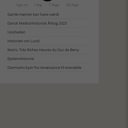
Lige nu
I dag
7 dage
28 dage
Gamle mønter kan have værdi
Dansk Medicinhistorisk Årbog 2023
Uvisheden
Historien om Lund
Marts. Très Riches Heures du Duc de Berry
Epidemihistorie
Danmarks byer fra renæssance til enevælde