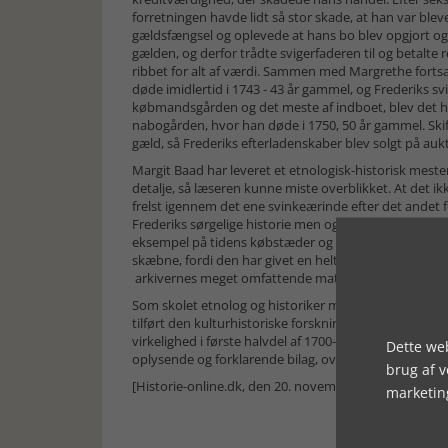
forretningen havde lidt så stor skade, at han var bleve
gældsfængsel og oplevede at hans bo blev opgjort og
gælden, og derfor trådte svigerfaderen til og betalte 
ribbet for alt af værdi. Sammen med Margrethe fort
døde imidlertid i 1743 - 43 år gammel, og Frederiks sv
købmandsgården og det meste af indboet, blev det hele 
nabogården, hvor han døde i 1750, 50 år gammel. Skifte
gæld, så Frederiks efterladenskaber blev solgt på auk
Margit Baad har leveret et etnologisk-historisk mest
detalje, så læseren kunne miste overblikket. At det ikke 
frelst igennem det ene svinkeærinde efter det andet f
Frederiks sørgelige historie men også over 1700-talle
eksempel på tidens købstæder og deres borgerskab, o
skæbne, fordi den har givet en helt enestående mul
arkivernes meget omfattende materiale.
Som skolet etnolog og historiker med mange års for
tilført den kulturhistoriske forskning og formidling e
virkelighed i første halvdel af 1700-tallet. Tekstens 
Dette web
oplysende og forklarende bilag, oversigt over de anvend
brug af 
[Historie-online.dk, den 20. november 2024]
marketin