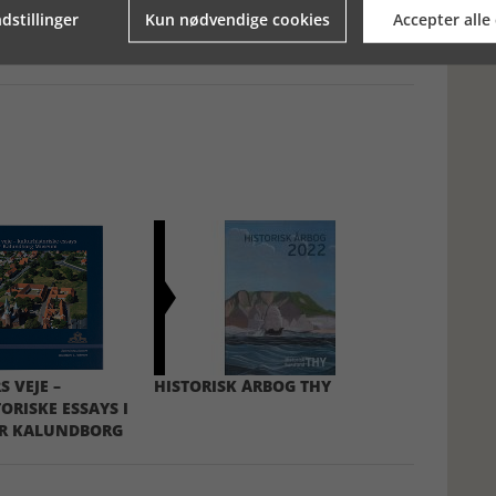
dstillinger
Kun nødvendige cookies
Accepter alle
 VEJE –
HISTORISK ÅRBOG THY
ORISKE ESSAYS I
OR KALUNDBORG