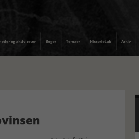
eder og aktiviteter
Bøger
Temaer
HistorieLab
Arkiv
ovinsen