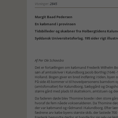
Visninger:
2845
Margit Baad Pedersen
En købmand i provinsen
Tidsbilleder og skæbner fra Holbergtidens Kalu
Syddansk Universitetsforlag. 195 sider rigt illustr
Af Per Ole Schovsbo
Det er fortællingen om købmand Frederik Wilhelm Bor
søn af amtsskriver i Kalundborg Jacob Borthig (1646 -
Holland. Bogen giver en bred indføring i tiden, byen
På side 45 kommer vi til hovedpersonens barndom og
(amtsforvalter) for Kalundborg, Sæbygård og Dragsh
større gård med plads til skattekorn, amtstuen og de
Da faderen døde blev Thomine boede i den store gård
hvoraf de fem nåede voksenalderen. Da Thomine døde i
der var købmand og rådmand i Kalundborg. Efter lære
fædrene arv købe byens største skib, der lastede 700
Frederik begyndte derfor at handle for sig selv og lø