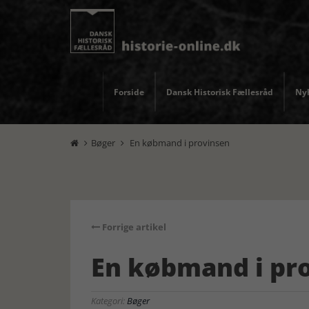
Forside
Dansk Historisk Fællesråd
Nyh
Bøger
En købmand i provinsen


Forrige artikel
En købmand i pr
Kategori:
Bøger