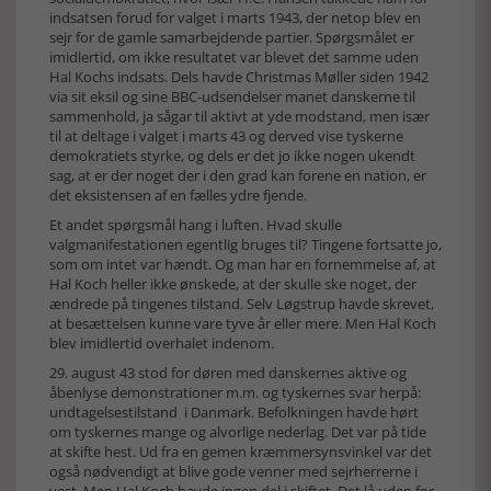
indsatsen forud for valget i marts 1943, der netop blev en
sejr for de gamle samarbejdende partier. Spørgsmålet er
imidlertid, om ikke resultatet var blevet det samme uden
Hal Kochs indsats. Dels havde Christmas Møller siden 1942
via sit eksil og sine BBC-udsendelser manet danskerne til
sammenhold, ja sågar til aktivt at yde modstand, men især
til at deltage i valget i marts 43 og derved vise tyskerne
demokratiets styrke, og dels er det jo ikke nogen ukendt
sag, at er der noget der i den grad kan forene en nation, er
det eksistensen af en fælles ydre fjende.
Et andet spørgsmål hang i luften. Hvad skulle
valgmanifestationen egentlig bruges til? Tingene fortsatte jo,
som om intet var hændt. Og man har en fornemmelse af, at
Hal Koch heller ikke ønskede, at der skulle ske noget, der
ændrede på tingenes tilstand. Selv Løgstrup havde skrevet,
at besættelsen kunne vare tyve år eller mere. Men Hal Koch
blev imidlertid overhalet indenom.
29. august 43 stod for døren med danskernes aktive og
åbenlyse demonstrationer m.m. og tyskernes svar herpå:
undtagelsestilstand i Danmark. Befolkningen havde hørt
om tyskernes mange og alvorlige nederlag. Det var på tide
at skifte hest. Ud fra en gemen kræmmersynsvinkel var det
også nødvendigt at blive gode venner med sejrherrerne i