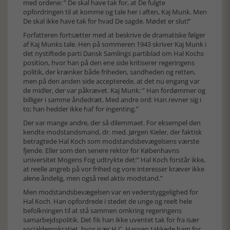
med ordene: ” De skal have tak for, at De fulgte
opfordringen til at komme og tale her i aften, Kaj Munk. Men
De skal ikke have tak for hvad De sagde. Mødet er slut!”
Forfatteren fortsætter med at beskrive de dramatiske følger
af Kaj Munks tale. Hen på sommeren 1943 skriver Kaj Munk i
det nystiftede parti Dansk Samlings partiblad om Hal Kochs
position, hvor han på den ene side kritiserer regeringens
politik, der krænker både friheden, sandheden og retten,
men på den anden side accepterede, at det nu engang var
de midler, der var påkrævet. Kaj Munk: ” Han fordømmer og
billiger i samme åndedræt. Med andre ord: Han revner sig i
to; han hedder ikke hal’ for ingenting.”
Der var mange andre, der så dilemmaet. For eksempel den
kendte modstandsmand, dr. med. Jørgen Kieler, der faktisk
betragtede Hal Koch som modstandsbevægelsens værste
fjende. Eller som den senere rektor for Københavns
universitet Mogens Fog udtrykte det:” Hal Koch forstår ikke,
at reelle angreb på vor frihed og vore interesser kræver ikke
alene åndelig, men også reel aktiv modstand.”
Men modstandsbevægelsen var en vederstyggelighed for
Hal Koch. Han opfordrede i stedet de unge og reelt hele
befolkningen til at stå sammen omkring regeringens
samarbejdspolitik. Det fik han ikke uventet tak for fra især
socialdemokratiet, hvor især H.C. Hansen takkede ham for