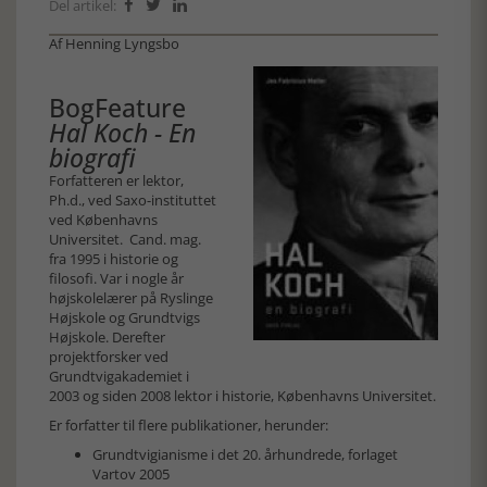
Del artikel:



Af Henning Lyngsbo
BogFeature
Hal Koch - En
biografi
Forfatteren er lektor,
Ph.d., ved Saxo-instituttet
ved Københavns
Universitet. Cand. mag.
fra 1995 i historie og
filosofi. Var i nogle år
højskolelærer på Ryslinge
Højskole og Grundtvigs
Højskole. Derefter
projektforsker ved
Grundtvigakademiet i
2003 og siden 2008 lektor i historie, Københavns Universitet.
Er forfatter til flere publikationer, herunder:
Grundtvigianisme i det 20. århundrede, forlaget
Vartov 2005