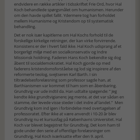
endvidere en række artikler i tidsskriftet Frie Ord, hvor Hal
Koch behandlede spørgsmålet om humanismen. Herunder
om den havde spillet fallit. Ydermere tog han forholdet
mellem Humanisme og Kristendom op til systematisk
behandling.
Det er nok især kapitlerne om Hal Kochs forhold til de
forskellige kirkelige retninger, der kan virke forvirrende.
Konsistens er der i hvert fald ikke. Hal Koch udsprang af et
borgerligt miljø med en socialkonservativ og Indre
Missionsk holdning. Faderen Hans Koch bekendte sig dog
åbent til socialdemokratiet. Hal Koch gjorde op med
faderens kristendomsforståelse og lod sig inspirere af den
reformerte teolog, svejtseren Karl Barth. I sin
tiltrædelsesforelæsning som professor sagde han, at
Barthianismen var kommet til ham som en åbenbaring.
Grundtvig var ude indtil da. Han udtalte spøgende: ” Jeg
kendte ikke grundtvigianere; jeg mente, at det var sådan en
stamme, der levede visse steder i det indre af landet.” Men
Grundtvig kom ind igen i forbindelse med overtagelsen af
professoratet. Efter ikke at være anvendt i 10-20 år blev
Grundtvig nu et kursusfag på Københavns Universitet. Hal
Koch var blevet begejstret for Grundtvig. Det kom ham til
gode under den serie af offentlige forelæsninger om
Grundtvig, Hal Koch iværksatte efter den 9. april.