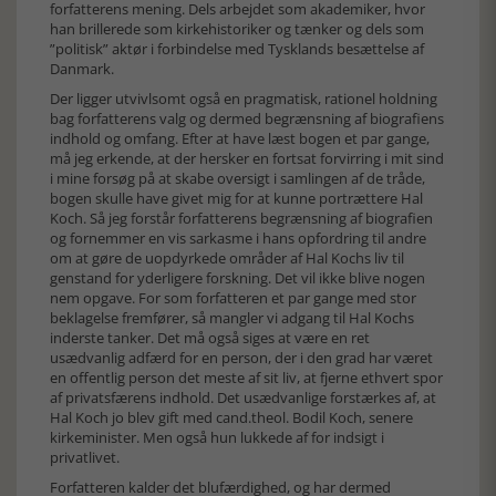
forfatterens mening. Dels arbejdet som akademiker, hvor
han brillerede som kirkehistoriker og tænker og dels som
”politisk” aktør i forbindelse med Tysklands besættelse af
Danmark.
Der ligger utvivlsomt også en pragmatisk, rationel holdning
bag forfatterens valg og dermed begrænsning af biografiens
indhold og omfang. Efter at have læst bogen et par gange,
må jeg erkende, at der hersker en fortsat forvirring i mit sind
i mine forsøg på at skabe oversigt i samlingen af de tråde,
bogen skulle have givet mig for at kunne portrættere Hal
Koch. Så jeg forstår forfatterens begrænsning af biografien
og fornemmer en vis sarkasme i hans opfordring til andre
om at gøre de uopdyrkede områder af Hal Kochs liv til
genstand for yderligere forskning. Det vil ikke blive nogen
nem opgave. For som forfatteren et par gange med stor
beklagelse fremfører, så mangler vi adgang til Hal Kochs
inderste tanker. Det må også siges at være en ret
usædvanlig adfærd for en person, der i den grad har været
en offentlig person det meste af sit liv, at fjerne ethvert spor
af privatsfærens indhold. Det usædvanlige forstærkes af, at
Hal Koch jo blev gift med cand.theol. Bodil Koch, senere
kirkeminister. Men også hun lukkede af for indsigt i
privatlivet.
Forfatteren kalder det blufærdighed, og har dermed