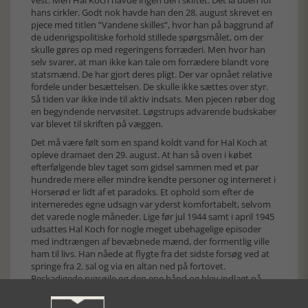
vest. Men Hal Koch havde ingen del i skiftet. Det lå uden for
hans cirkler. Godt nok havde han den 28. august skrevet en
pjece med titlen ”Vandene skilles”, hvor han på baggrund af
de udenrigspolitiske forhold stillede spørgsmålet, om der
skulle gøres op med regeringens forræderi. Men hvor han
selv svarer, at man ikke kan tale om forrædere blandt vore
statsmænd. De har gjort deres pligt. Der var opnået relative
fordele under besættelsen. De skulle ikke sættes over styr.
Så tiden var ikke inde til aktiv indsats. Men pjecen røber dog
en begyndende nervøsitet. Løgstrups advarende budskaber
var blevet til skriften på væggen.
Det må være følt som en spand koldt vand for Hal Koch at
opleve dramaet den 29. august. At han så oven i købet
efterfølgende blev taget som gidsel sammen med et par
hundrede mere eller mindre kendte personer og interneret i
Horserød er lidt af et paradoks. Et ophold som efter de
interneredes egne udsagn var yderst komfortabelt, selvom
det varede nogle måneder. Lige før jul 1944 samt i april 1945
udsattes Hal Koch for nogle meget ubehagelige episoder
med indtrængen af bevæbnede mænd, der formentlig ville
ham til livs. Han nåede at flygte fra det sidste forsøg ved at
springe fra 2. sal og via en altan ned på fortovet.
Beskadigede rygsøjle og den ene hånd og blev indlagt på
Bispebjerg hospital under falsk navn. Han oplevede
befrielsen herfra. Det er aldrig blevet opklaret, hvem der