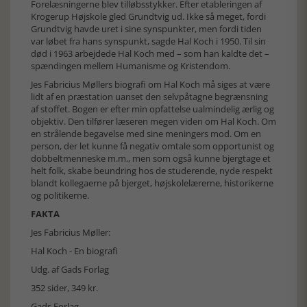
Forelæsningerne blev tilløbsstykker. Efter etableringen af
Krogerup Højskole gled Grundtvig ud. Ikke så meget, fordi
Grundtvig havde uret i sine synspunkter, men fordi tiden
var løbet fra hans synspunkt, sagde Hal Koch i 1950. Til sin
død i 1963 arbejdede Hal Koch med – som han kaldte det –
spændingen mellem Humanisme og Kristendom.
Jes Fabricius Møllers biografi om Hal Koch må siges at være
lidt af en præstation uanset den selvpåtagne begrænsning
af stoffet. Bogen er efter min opfattelse ualmindelig ærlig og
objektiv. Den tilfører læseren megen viden om Hal Koch. Om
en strålende begavelse med sine meningers mod. Om en
person, der let kunne få negativ omtale som opportunist og
dobbeltmenneske m.m., men som også kunne bjergtage et
helt folk, skabe beundring hos de studerende, nyde respekt
blandt kollegaerne på bjerget, højskolelærerne, historikerne
og politikerne.
FAKTA
Jes Fabricius Møller:
Hal Koch - En biografi
Udg. af Gads Forlag
352 sider, 349 kr.
Gads Forlag