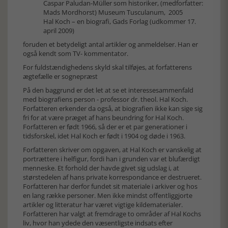
Caspar Paludan-Müller som historiker, (medforfatter:
Mads Mordhorst) Museum Tusculanum, 2005
Hal Koch – en biografi, Gads Forlag (udkommer 17.
april 2009)
foruden et betydeligt antal artikler og anmeldelser. Han er
også kendt som TV- kommentator.
For fuldstændighedens skyld skal tilføjes, at forfatterens
ægtefælle er sognepræst
På den baggrund er det let at se et interessesammenfald
med biografiens person - professor dr. theol. Hal Koch.
Forfatteren erkender da også, at biografien ikke kan sige sig
fri for at være præget af hans beundring for Hal Koch.
Forfatteren er født 1966, så der er et par generationer i
tidsforskel, idet Hal Koch er født i 1904 og døde i 1963.
Forfatteren skriver om opgaven, at Hal Koch er vanskelig at
portrættere i helfigur, fordi han i grunden var et blufærdigt
menneske. Et forhold der havde givet sig udslag i, at
størstedelen af hans private korrespondance er destrueret.
Forfatteren har derfor fundet sit materiale i arkiver og hos
en lang række personer. Men ikke mindst offentliggjorte
artikler og litteratur har været vigtige kildematerialer.
Forfatteren har valgt at fremdrage to områder af Hal Kochs
liv, hvor han ydede den væsentligste indsats efter