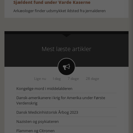
Sjældent fund under Varde Kaserne
Arkæologer finder udsmykket ildsted fra jernalderen
Mest læste artikler

Lige nu
I dag
7 dage
28 dage
Kongelige mord i middelalderen
Dansk-amerikanere i krig for Amerika under Første
Verdenskrig
Dansk Medicinhistorisk Årbog 2023
Nazisten og psykiateren
Flammen og Citronen