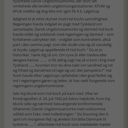
nystiftede Dansk Ungdomssamvirke, der stort set
omfattede alle landets ungdomsorganisationer. KFUM og
KFUK meldte sig dog ikke ind. Igen fik K.E. Løgstrup
lejlighed til at rette skytset mod Hal Kochs samvittighed.
Regeringen havde indgået en pagt med Tyskland om
samarbejde. Dansk Ungdomssamvirke og dermed Hal Koch
havde stillet sig solidarisk med regeringen og dermed – som
forfatteren udtrykker det – indgået som kontrahent, altså
part i den samme pagt, som det skulle vise sig så vanskelig
at bryde. Løgstrup appellerede til Hal Koch: ” Du er jo
historiker. Tænk dig så om. Om tyve år eller tredive eller
længere henne. ……. vi fik aldrig sagt nej så vi kom i krig med
Tyskland …… hvordan tror du dine taler om sandhed og ret
og frihed og danskhed vil tage sig ud i det perspektiv?” Hal
Koch havde efter Løgstrups opfattelse i den grad fedtet sig
ind i regeringens gøren og laden, at han reelt fungerede som
regeringens ungdomsminister.
Selv Kaj Munk kom Hal Koch på kant med. Efter en
foredragsaften d. 24. juli 1942 på Askov Højskole, hvor Kaj
Munk talte og nærmest besværgende konfronterede
tilhørerne i Dansk Ungdomssamvirke med voldsomme
udfald som f.eks. med indledningen: ” Da Stauning den 9.
april om morgenen fejt og æreløst forrådte Danmark til
tyskerne ……”, afsluttede Hal Koch som mødeleder mødet