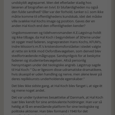
undskyldt ægteparret. Men det efterlader stadig hos
læseren af biografien en tvivl. Er blufærdigheden nu også
den fulde sandhed? Eller var der forhold, tanker o.l. som ikke
måtte komme til offentlighedens kundskab, idet det måske
ville svække Hal Kochs image og position. Gaves der en
anden Hal Koch end den offentligheden kender?
Ungdomsvennen og tidehvervsmanden K.E.Løgstrup holdt
sig ikke tilbage, da Hal Koch i begyndelsen af 30’erne under
sit opgør med faderen, sognepræsten Hans Kochs, KFUM’s,
Indre Mission’s m.fl.’s kristendomsforståelse i stedet valgte
at rette sin kritik mod Oxfordbevægelsen, som derved blev
stedfortrædende målgruppe. Sandsynligvis for at beskytte
faderen og studenterbevægelsen. Altså personlig
hensyntagen under det teologiske angreb. Løgstrup sagde
til Hal Koch: ” Du er ligesom disse udramatiske dramatikere,
hvis skuespil er uden handling og nerve, men alene lever på
deres replikkunsts underholdende egenskaber.”
Det blev ikke sidste gang, at Hal Koch blev fanget i, at sige èt
og mene noget andet.
Det var under tyskernes besættelse af Danmark, at Hal Koch
især blev kendt for sine ambivalente holdninger. Han var så
heldig at få en enestående platform for sine teologiske og
politiske aktioner. Han blev formand i 1940 for det