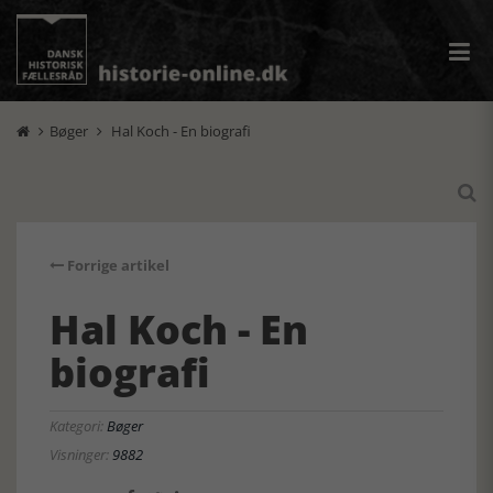
Bøger
Hal Koch - En biografi



Forrige artikel
Hal Koch - En
biografi
Kategori:
Bøger
Visninger:
9882