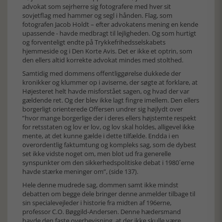
advokat som sejrherre sig fotografere med hver sit
sovjetflag med hammer og segl i hånden. Flag, som
fotografen Jacob Holdt – efter advokatens mening en kende
upassende - havde medbragt til lejligheden. Og som hurtigt
og forventeligt endte på Trykkefrihedsselskabets
hjemmeside og i Den Korte Avis. Det er ikke et optrin, som
den ellers altid korrekte advokat mindes med stolthed.
Samtidig med dommens offentliggørelse dukkede der
kronikker og klummer op i aviserne, der søgte at forklare, at
Højesteret helt havde misforstået sagen, og hvad der var
gældende ret. Og der blev ikke lagt fingre imellem. Den ellers
borgerligt orienterede Offersen undrer sig højlydt over
”hvor mange borgerlige der i deres ellers højstemte respekt
for retsstaten og lov er lov, og lov skal holdes, alligevel ikke
mente, at det kunne gælde i dette tilfælde. Endda i en
overordentlig faktumtung og kompleks sag, som de dybest
set ikke vidste noget om, men blot ud fra generelle
synspunkter om den sikkerhedspolitiske debat i 1980´erne
havde stærke meninger om”, (side 137).
Hele denne mudrede sag, dommen samt ikke mindst
debatten om begge dele bringer denne anmelder tilbage til
sin specialevejleder i historie fra midten af 196erne,
professor C.O. Bøggild-Andersen. Denne hædersmand
havde den faste overbevisning, at der ikke skulle være