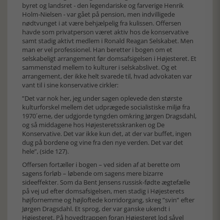
byret og landsret - den legendariske og farverige Henrik
Holm-Nielsen - var gået på pension, men indvilligede
nødtvunget i at være behjælpelig fra kulissen. Offersen
havde som privatperson været aktiv hos de konservative
samt stadig aktivt medlem i Ronald Reagan Selskabet. Men
man er vel professionel. Han beretter i bogen om et
selskabeligt arrangement før domsafsigelsen i Højesteret. Et
sammenstød mellem to kulturer i selskabslivet. Og et
arrangement, der ikke helt svarede til, hvad advokaten var
vant til i sine konservative cirkler:
”Det var nok her, jeg under sagen oplevede den største
kulturforskel mellem det udprægede socialistiske miljø fra
1970´erne, der udgjorde tyngden omkring Jørgen Dragsdahl,
og så middagene hos Højesteretsskranken og De
Konservative. Det var ikke kun det, at der var buffet, ingen
dug på bordene og vine fra den nye verden. Det var det
hele”, (side 127).
Offersen fortæller i bogen – ved siden af at berette om
sagens forløb – løbende om sagens mere bizarre
sideeffekter. Som da Bent Jensens russisk-fødte ægtefælle
på vej ud efter domsafsigelsen, men stadig i Højesterets
højfornemme og højloftede korridorgang, skreg ”svin” efter
Jørgen Dragsdahl. Et sprog, der var ganske ukendt i
Højesteret. På hovedtrappen foran Højesteret lod såvel