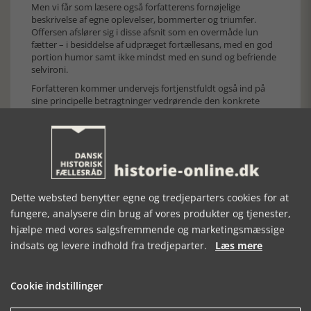
Men vi får som læsere også forfatterens fornøjelige
beskrivelse af egne oplevelser, bommerter og triumfer.
Offersen afslører sig i disse afsnit som en overmåde lun
fætter – i besiddelse af udpræget fortællesans, med en god
portion humor samt ikke mindst med en sund og befriende
selvironi.
Forfatteren kommer undervejs fortjenstfuldt også ind på
sine principelle betragtninger vedrørende den konkrete
højesteretsdom samt på vigtige tids-aktuelle retspolitiske
spørgsmål. Herunder forholdet til internationale
konventioner. Samt konventionernes vigtighed i en tid, hvor
en bedaget Grundlov ikke længere altid slår til, og hvor de
internationale konventioner er kommet under pres. Ikke
mindst, fordi det er blevet politisk god tone at stille
spørgsmålstegn ved dem – i visse kredse endog at ringeagte
Dette websted benytter egne og tredjeparters cookies for at
dem.
fungere, analysere din brug af vores produkter og tjenester,
Højesterets-dommen havde – til forskel fra de tidligere
hjælpe med vores salgsfremmende og marketingsmæssige
instanser - understreget, at Bent Jensen i sin egenskab af
historieprofessor burde have iagttaget noget så fint som
indsats og levere indhold fra tredjeparter.
Læs mere
due diligence, der bedst kan oversættes som behørig omhu.
Offersen vier emnet et helt kapitel.
Cookie indstillinger
”Jeg ramte --- lige midt i bulls eye, da jeg i Højesteret
kritiserede landsretten for at have bedømt Bent Jensen efter