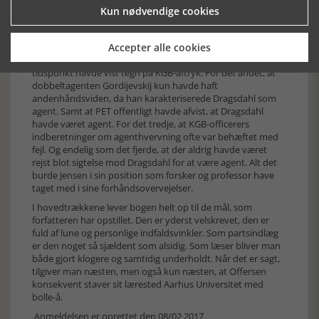
normen for en gymnasieelev i stedet for en
Kun nødvendige cookies
historieprofessor”, (side 173).
Som en bonus pater familias burde Jensen i sin journalistiske
virksomhed have udvist en adfærd, der gav Dragsdahl kredit
Accepter alle cookies
for, at hans ganske omfattende journalistik ikke på noget
tidspunkt havde vist tegn på KGB-aftryk. For det andet, at
dobbeltagenten Gordijevskij kun havde haft
andenhåndsviden, da han karakteriserede Dragsdahl som
agent. Samt at PET offentligt havde afvist, at Dragsdahl
havde været agent. For det tredje, at KGB-officerers
indberetninger om agenthvervning ofte var behæftet med
fejl. Og endelig som det fjerde, at der aldrig havde været
rejst blot sigtelse mod Dragsdahl for at være agent. Alt det
burde Jensen i sin position som forsker og professor have
taget med i sine forhåndsovervejelser.
I hovedtrækkene lever bogen helt op til de mål, som
forfatteren har opstillet. Den er yderst velskrevet, den er
fuld af lune og personlige indfaldsvinkler. Som partsindlæg
er den noget så sjældent som alsidig. Som læser bliver man
både gjort klogere og samtidig underholdt. Når det er sagt,
tilgiver man næsten, men også kun næsten, at Offersen
konsekvent staver sit lærested Aarhus Universitet med
bolle-å.
Anmeldelsen er oprettet den 08/02 2017