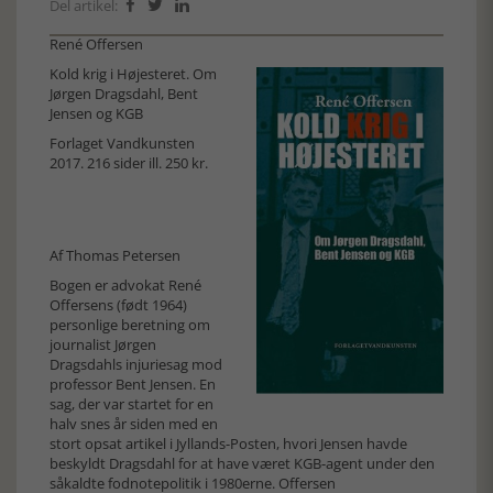
Del artikel:



René Offersen
Kold krig i Højesteret. Om
Jørgen Dragsdahl, Bent
Jensen og KGB
Forlaget Vandkunsten
2017. 216 sider ill. 250 kr.
Af Thomas Petersen
Bogen er advokat René
Offersens (født 1964)
personlige beretning om
journalist Jørgen
Dragsdahls injuriesag mod
professor Bent Jensen. En
sag, der var startet for en
halv snes år siden med en
stort opsat artikel i Jyllands-Posten, hvori Jensen havde
beskyldt Dragsdahl for at have været KGB-agent under den
såkaldte fodnotepolitik i 1980erne. Offersen