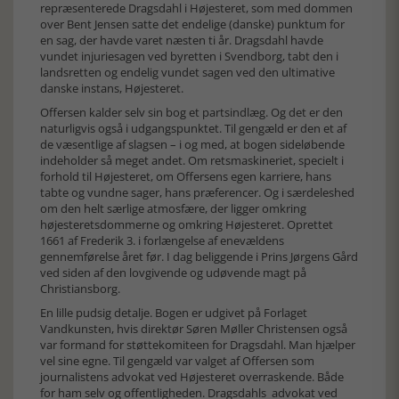
repræsenterede Dragsdahl i Højesteret, som med dommen
over Bent Jensen satte det endelige (danske) punktum for
en sag, der havde varet næsten ti år. Dragsdahl havde
vundet injuriesagen ved byretten i Svendborg, tabt den i
landsretten og endelig vundet sagen ved den ultimative
danske instans, Højesteret.
Offersen kalder selv sin bog et partsindlæg. Og det er den
naturligvis også i udgangspunktet. Til gengæld er den et af
de væsentlige af slagsen – i og med, at bogen sideløbende
indeholder så meget andet. Om retsmaskineriet, specielt i
forhold til Højesteret, om Offersens egen karriere, hans
tabte og vundne sager, hans præferencer. Og i særdeleshed
om den helt særlige atmosfære, der ligger omkring
højesteretsdommerne og omkring Højesteret. Oprettet
1661 af Frederik 3. i forlængelse af enevældens
gennemførelse året før. I dag beliggende i Prins Jørgens Gård
ved siden af den lovgivende og udøvende magt på
Christiansborg.
En lille pudsig detalje. Bogen er udgivet på Forlaget
Vandkunsten, hvis direktør Søren Møller Christensen også
var formand for støttekomiteen for Dragsdahl. Man hjælper
vel sine egne. Til gengæld var valget af Offersen som
journalistens advokat ved Højesteret overraskende. Både
for ham selv og offentligheden. Dragsdahls advokat ved