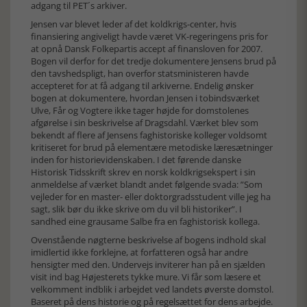
adgang til PET´s arkiver.
Jensen var blevet leder af det koldkrigs-center, hvis
finansiering angiveligt havde været VK-regeringens pris for
at opnå Dansk Folkepartis accept af finansloven for 2007.
Bogen vil derfor for det tredje dokumentere Jensens brud på
den tavshedspligt, han overfor statsministeren havde
accepteret for at få adgang til arkiverne. Endelig ønsker
bogen at dokumentere, hvordan Jensen i tobindsværket
Ulve, Får og Vogtere ikke tager højde for domstolenes
afgørelse i sin beskrivelse af Dragsdahl. Værket blev som
bekendt af flere af Jensens faghistoriske kolleger voldsomt
kritiseret for brud på elementære metodiske læresætninger
inden for historievidenskaben. I det førende danske
Historisk Tidsskrift skrev en norsk koldkrigsekspert i sin
anmeldelse af værket blandt andet følgende svada: ”Som
vejleder for en master- eller doktorgradsstudent ville jeg ha
sagt, slik bør du ikke skrive om du vil bli historiker”. I
sandhed eine grausame Salbe fra en faghistorisk kollega.
Ovenstående nøgterne beskrivelse af bogens indhold skal
imidlertid ikke forklejne, at forfatteren også har andre
hensigter med den. Undervejs inviterer han på en sjælden
visit ind bag Højesterets tykke mure. Vi får som læsere et
velkomment indblik i arbejdet ved landets øverste domstol.
Baseret på dens historie og på regelsættet for dens arbejde.