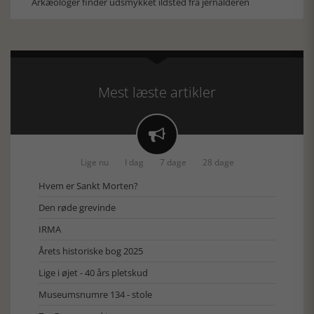
Arkæologer finder udsmykket ildsted fra jernalderen
Mest læste artikler

Lige nu
I dag
7 dage
28 dage
Hvem er Sankt Morten?
Den røde grevinde
IRMA
Årets historiske bog 2025
Lige i øjet - 40 års pletskud
Museumsnumre 134 - stole