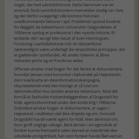
noget, der hed samtidshistorie. Dette fænomen var en
anomali, fordi samtidshistoriens mennesker stadig var i live,
og der derfor uvægerligt ville komme historien
uvedkommende faktorer i spil. Problemet opstod konkret
for Bøggild, da Københavns Universitet i begyndelsen af
1950erne opslog et professorat i den nyeste historie. Et
embede, der i øvrigt blev besat af Sven Henningsen.
Forskning i samtidshistorie må i et retssamfund
nødvendigvis være underlagt de retspolitiske principper, der
er gældende i samfundet. Alt andet risikerer at åbne
Helvedes porte og en Pandoras æske.
Offersen ønsker med bogen for det første at dokumentere,
hvordan Jensen med konsorter i kølvandet på Højesterets
dom iværksatte en desinformationskampagne,
tilsyneladende med den hensigt at så tvivl om
dømmekraften hos landets øverste retsinstans. Med det
formål at fastholde mistænkeliggørelsen af Dragsdahl for
KGB- agentvirksomhed under den kolde krig i 1980erne.
Endvidere ønsker bogen at dokumentere, at sagen i
Højesteret i realiteten slet ikke drejede sig om, hvorvidt
Dragsdahl havde været agent for KGB. Men derimod om,
hvor groft urigtige udsagn, Bent Jensen i sin egenskab af
forsker kunne fremsætte uden derved at overskride den
udvidede ytringsfrihed, han som forsker havde fået ved sin