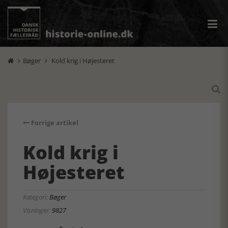
Bøger
Kold krig i Højesteret



Forrige artikel
Kold krig i
Højesteret
Kategori:
Bøger
Visninger:
9827