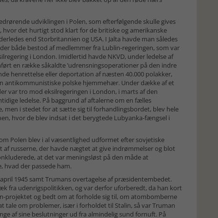
vedrørende udviklingen i Polen, som efterfølgende skulle gives
 hvor det hurtigt stod klart for de britiske og amerikanske
anderledes end Storbritannien og USA. I Jalta havde man således
ing, der både bestod af medlemmer fra Lublin-regeringen, som var
ksilregering i London. Imidlertid havde NKVD, under ledelse af
emført en række såkaldte ’udrensningsoperationer på den indre
nde henrettelse eller deportation af næsten 40.000 polakker,
r den antikommunistiske polske hjemmehær. Under dække af et
 var tro mod eksilregeringen i London, i marts af den
mtidige ledelse. På baggrund af aftalerne om en fælles
, men i stedet for at sætte sig til forhandlingsbordet, blev hele
nen, hvor de blev indsat i det berygtede Lubyanka-fængsel i
le om Polen blev i al væsentlighed udformet efter sovjetiske
at af russerne, der havde nægtet at give indrømmelser og blot
nkluderede, at det var meningsløst på den måde at
de, hvad der passede ham.
 i april 1945 samt Trumans overtagelse af præsidentembedet.
 fra udenrigspolitikken, og var derfor uforberedt, da han kort
an-projektet og bedt om at forholde sig til, om atombomberne
 tale om problemer, især i forholdet til Stalin, så var Truman
nge af sine beslutninger ud fra almindelig sund fornuft. På