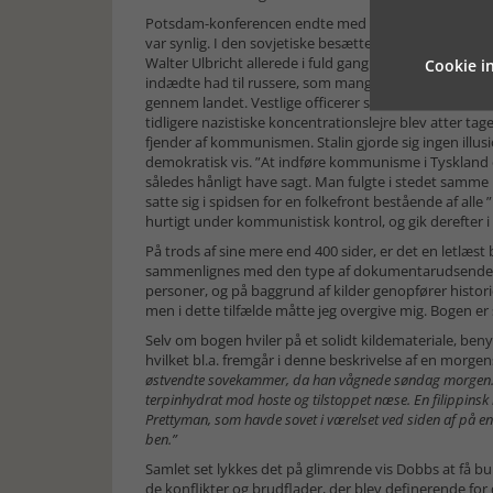
Potsdam-konferencen endte med et mudret resultat, d
var synlig. I den sovjetiske besættelseszone i Tyskl
Walter Ulbricht allerede i fuld gang med at tilrane s
Cookie in
indædte had til russere, som mange tyskere opbyggede
gennem landet. Vestlige officerer sendte forfærdede
tidligere nazistiske koncentrationslejre blev atter tage
fjender af kommunismen. Stalin gjorde sig ingen ill
demokratisk vis. ”At indføre kommunisme i Tyskland e
således hånligt have sagt. Man fulgte i stedet sam
satte sig i spidsen for en folkefront bestående af alle
hurtigt under kommunistisk kontrol, og gik derefter
På trods af sine mere end 400 sider, er det en letlæs
sammenlignes med den type af dokumentarudsendelser 
personer, og på baggrund af kilder genopfører histo
men i dette tilfælde måtte jeg overgive mig. Bogen
Selv om bogen hviler på et solidt kildemateriale, beny
hvilket bl.a. fremgår i denne beskrivelse af en morge
østvendte sovekammer, da han vågnede søndag morgen. H
terpinhydrat mod hoste og tilstoppet næse. En filippi
Prettyman, som havde sovet i værelset ved siden af på en
ben.”
Samlet set lykkes det på glimrende vis Dobbs at få 
de konflikter og brudflader, der blev definerende for 