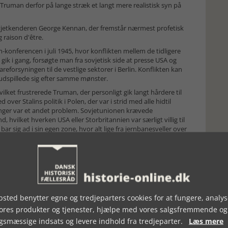
 Truman derfor på lange stræk et langt mere realistisk syn på
 sovjetkenderen George Kennan, der fremstår nærmest profetisk
 raison d'être.
konferencen i juli 1945, hvor konflikten mellem de tidligere
 gik i gang, forsøgte man fra sovjetisk side at presse USA og
eforsyningen til de vestlige sektorer i Berlin. Konflikten kan
r udspillede sig efter samme mønster.
ilket frustrerede Truman, der personligt gik langt hårdere til
over Stalins politik i Polen, der var i strid med alle hidtil
inger var et andet problem. Sovjetunionen krævede
, hvilket hverken USA eller Storbritannien var særligt villig til
bar sig ad i sin egen zone, hvor alt lige fra jernbanesveller over
lene i de første måneder efter krigen blev der sendt 400.000
ker blev demonteret, og den samlede værdi af det
s.
er i Storbritannien havde været afholdt parlamentsvalg, som
rigspolitisk uerfarne Clement Attlee. Under konferencen fik
ng var blevet gennemført med succes, og at man derfor nu
sted benytter egne og tredjeparters cookies for at fungere, analys
pan. Truman troede, at atombomben ville give ham en stærkere
verrasket, da Stalin reagerede på nyheden med ligegyldighed.
vores produkter og tjenester, hjælpe med vores salgsfremmende og
t sovjetiske spionnet i USA allerede vidste besked – ja faktisk
gsmæssige indsats og levere indhold fra tredjeparter.
Læs mere
jektets eksistens.