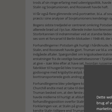
trods af sin ringe erfaring med udenrigspolitik, havde
Stalin og Sovjetunionen, end Roosevelt havde haft.
Vi får også flere glimrende små portrætter, bl.a. af
præcis i sine analyser af Sovjetunionens kendetegn og
Bogens sidste tredjedel er centreret omkring Potsdam-
allierede brød ud i lys lue. Allerede inden konferencen
Storbritannien til indrømmelser ved at standse fødevar
ses som et forvarsel til Berlin-blokaden i 1948-49, de
Forhandlingerne i Potsdam gik hurtigt i hårdknude, hv
Stalin, end Roosevelt havde gjort. Truman var bl.a. vred 
indgåede aftaler. Spørgsmålet om krigsskadeerstatn
erstatninger fra de vestlige besættelseszoner i Tyskland
at give – især ikke efter at have set, hvordan russerne 
fabrikker til husgeråd blev transporteret til Sovjet. A
godsvogne med krigsbytte østpå. Næsten 3000 fabrik
borttransporterede gods androg godt 1,5 mia. dollar
Forhandlingerne blev yderligere kompliceret af, at d
Churchill endte med at tabe til den farveløse og uden
Truman besked om, at den første atomprøvesprængni
Dette web
havde midlerne til hurtigt at afslutte krigen mod Ja
forhandlingsposition overfor Stalin, og blev derfor o
brug af 
Forklaringen var, at Stalin på grund af et vidtforgrene
marketin
kendte Stalin tidligere end Truman til Manhattan-pro