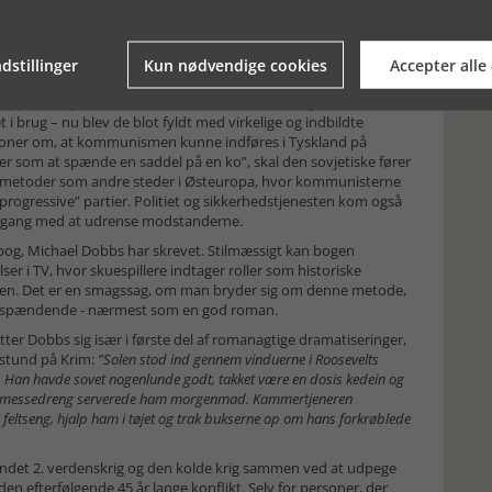
er reelt blot stadfæstede den deling af Tyskland, som allerede
and var kommunisterne under ledelse af den fra Moskva indfløjne
ig magten. Magtovertagelsen blev dog besværliggjort af det
dstillinger
Kun nødvendige cookies
Accepter alle
 i takt med, at sovjetiske soldater plyndrede og voldtog sig
 rapporter hjem, hvori de beskrev russernes hærgen. De
t i brug – nu blev de blot fyldt med virkelige og indbildte
usioner om, at kommunismen kunne indføres i Tyskland på
r som at spænde en saddel på en ko”, skal den sovjetiske fører
me metoder som andre steder i Østeuropa, hvor kommunisterne
 ”progressive” partier. Politiet og sikkerhedstjenesten kom også
 i gang med at udrense modstanderne.
t bog, Michael Dobbs har skrevet. Stilmæssigt kan bogen
i TV, hvor skuespillere indtager roller som historiske
rien. Det er en smagssag, om man bryder sig om denne metode,
 er spændende - nærmest som en god roman.
tter Dobbs sig især i første del af romanagtige dramatiseringer,
nstund på Krim:
”Solen stod ind gennem vinduerne i Roosevelts
an havde sovet nogenlunde godt, takket være en dosis kedein og
nsk messedreng serverede ham morgenmad. Kammertjeneren
 feltseng, hjalp ham i tøjet og trak bukserne op om hans forkrøblede
bundet 2. verdenskrig og den kolde krig sammen ved at udpege
den efterfølgende 45 år lange konflikt. Selv for personer, der