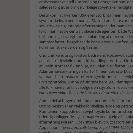
ambassadør Averell Harriman og George Kennan, der 
således forgæves om de virkelige sovjetiske hensigter
Dertil kom, at hverken USA eller Storbritannien havde 
system - f.eks. troede man, at Stalin stod til ansv
sovjetisk side glimrende efterretninger, idet man del
fordi man havde centralt placerede agenter i både W
forhandlingsstrategi som en blanding af marxisme-len
sammenfattet i begrebet "de korrelerende kræfter", dv
kommunistiske verden og Vesten.
Churchill kendte og forstod bedre end Roosevelt Stali
at spille tredjeviolin under forhandlingerne, bl.a. i
at Stalin stort set fik sin vilje, da Polen blev flytte
Atlanterhavserklæringen fra 1941, men den stærkt svæ
var hans hjertensbarn - efter krigen kunne løse ueni
FN's oprettelse, kunne på sin side berolige udenrigs
alle folk havde ret til at vælge den styreform, de selv
vores egen måde. Det er de korrelerende kræfter, det ko
Anden del af bogen omhandler perioden fra februar ti
Dobbs beskriver en række forskellige lande og personer, d
Rumænien kuppede det sovjet-loyale kommunistparti, i
udenrigsanliggende, sig til magten ved hjælp af en bla
efterretningsvæsen. Opskriften blev brugt i stort set 
Appelbaum i
’Jerntæppet. Østeuropas fald 1944-1956’.
V
med indsejlingen til Sortehavet, hvilket dog mislykke