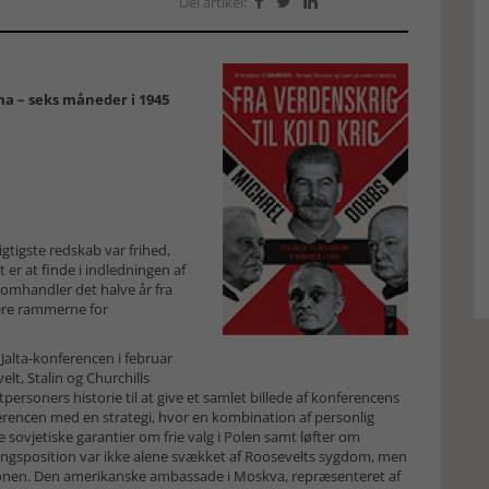
Del artikel:



hima – seks måneder i 1945
igtigste redskab var frihed,
 er at finde i indledningen af
 omhandler det halve år fra
inere rammerne for
Jalta-konferencen i februar
lt, Stalin og Churchills
tpersoners historie til at give et samlet billede af konferencens
ferencen med en strategi, hvor en kombination af personlig
e sovjetiske garantier om frie valg i Polen samt løfter om
lingsposition var ikke alene svækket af Roosevelts sygdom, men
tunionen. Den amerikanske ambassade i Moskva, repræsenteret af