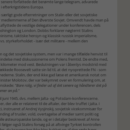
senere forfattede det berømte lange telegram, advarede
 i efterkrigstidens Europa.
særligt gode efterretninger om Stalin eller det sovjetiske
ar for medlemmerne af Den Øverste Sovjet. Omvendt havde man på
s aflyttede de vestlige delegationer under konferencen, dels
ashington og London. Dobbs forklarer nøgternt Stalins
inisme, taktiske hensyn og klassisk russisk imperialisme,
s. styrkeforholdet - især det militære - mellem den
n og det sovjetiske system, men var i mange tilfælde henvist til
 forbindelse med diskussionerne om Polens fremtid. De endte med,
t 300 kilometer mod vest. Beslutningen var i åbenlys modstrid med
kkede Roosevelt satte sin lid til, at det nyoprettede FN - som
ghederne. Stalin, der end ikke gad læse et amerikansk notat om
minister Molotov, der var bekymret over en formulering om, at
 ønskede:
"Bare rolig, vi finder ud af det senere og håndterer det på
mmer an på."
l juni 1945, dvs. mellem Jalta- og Potsdam-konferencerne.
er alle er relateret til de aftaler, der blev truffet i Jalta. I
nstrueret af Andrej Vysjinskij, sovjetisk vicekommisær for
nding af trusler, vold, overtagelse af medier samt politi og
alle østeuropæiske lande, og er i detaljer beskrevet af Anne
i følger også Stalins forsøg på at aftvinge Tyrkiet kontrollen
des, da kravene her ikke blev bakket op af den røde hærs