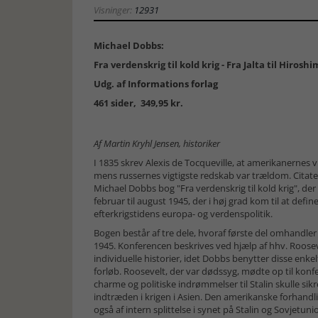
Visninger:
12931
Michael Dobbs:
Fra verdenskrig til kold krig - Fra Jalta til Hiros
Udg. af
Informations forlag
461 sider, 349,95 kr.
Af Martin Kryhl Jensen, historiker
I 1835 skrev Alexis de Tocqueville, at amerikanernes v
mens russernes vigtigste redskab var trældom. Citatet
Michael Dobbs bog "Fra verdenskrig til kold krig", der
februar til august 1945, der i høj grad kom til at def
efterkrigstidens europa- og verdenspolitik.
Bogen består af tre dele, hvoraf første del omhandler 
1945. Konferencen beskrives ved hjælp af hhv. Rooseve
individuelle historier, idet Dobbs benytter disse enkel
forløb. Roosevelt, der var dødssyg, mødte op til kon
charme og politiske indrømmelser til Stalin skulle sikr
indtræden i krigen i Asien. Den amerikanske forhand
også af intern splittelse i synet på Stalin og Sovje