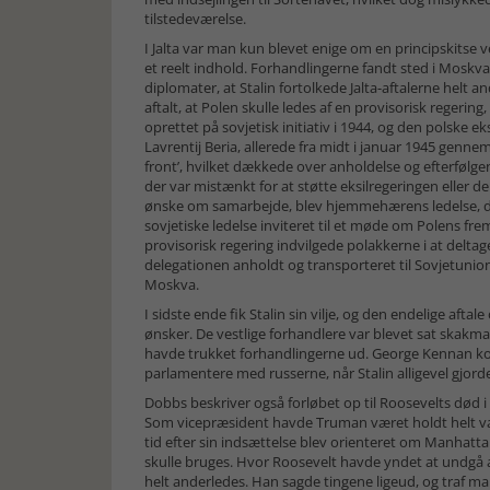
tilstedeværelse.
I Jalta var man kun blevet enige om en principskitse 
et reelt indhold. Forhandlingerne fandt sted i Moskva,
diplomater, at Stalin fortolkede Jalta-aftalerne helt 
aftalt, at Polen skulle ledes af en provisorisk reger
oprettet på sovjetisk initiativ i 1944, og den polske e
Lavrentij Beria, allerede fra midt i januar 1945 genn
front’, hvilket dækkede over anholdelse og efterfølge
der var mistænkt for at støtte eksilregeringen elle
ønske om samarbejde, blev hjemmehærens ledelse, der
sovjetiske ledelse inviteret til et møde om Polens fre
provisorisk regering indvilgede polakkerne i at deltage
delegationen anholdt og transporteret til Sovjetunio
Moskva.
I sidste ende fik Stalin sin vilje, og den endelige afta
ønsker. De vestlige forhandlere var blevet sat skakm
havde trukket forhandlingerne ud. George Kennan ko
parlamentere med russerne, når Stalin alligevel gjor
Dobbs beskriver også forløbet op til Roosevelts død
Som vicepræsident havde Truman været holdt helt væk
tid efter sin indsættelse blev orienteret om Manhatt
skulle bruges. Hvor Roosevelt havde yndet at undgå at
helt anderledes. Han sagde tingene ligeud, og traf ma