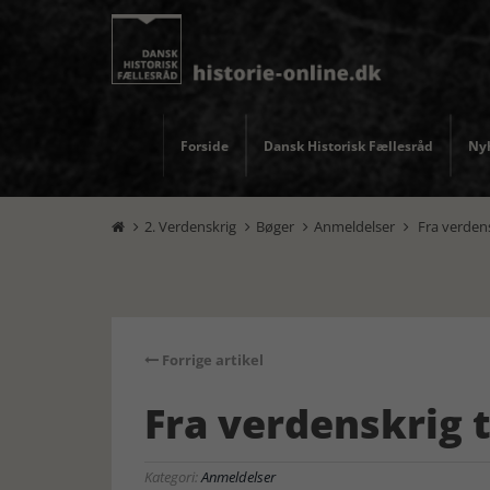
Forside
Dansk Historisk Fællesråd
Nyh
2. Verdenskrig
Bøger
Anmeldelser
Fra verdensk




Forrige artikel
Fra verdenskrig t
Kategori:
Anmeldelser