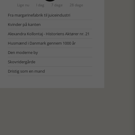
Lige nu
I dag
7 dage
28 dage
Fra margarinefabrik til juiceindustri
Kvinder på kanten
Alexandra Kollontaj - Historiens Aktører nr. 21
Husmænd i Danmark gennem 1000 år
Den moderne by
Skovridergårde
Dristig som en mand