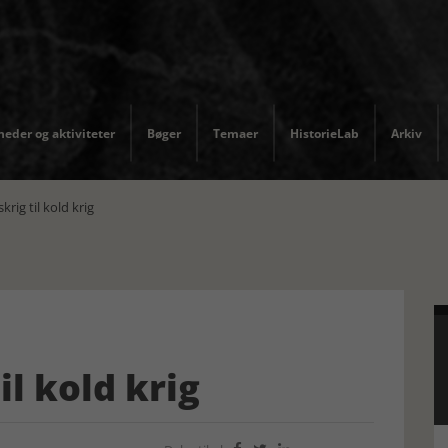
eder og aktiviteter
Bøger
Temaer
HistorieLab
Arkiv
rig til kold krig
il kold krig