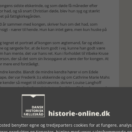
 kongens sidste elskerinde, og som døde få måneder efter
or had, og så snart Christian døde, blev hun syg og stærkt
t på fattigkirkegården.
t 20 år sammen med kongen, skriver hun om det had, som
sigt - nærer til hende. Hun kan intet gøre, men kun huske på
ig tegnet et portræt af kongen som ægtemand, far og elsker.
 og sørgede for, at de kom godt i vej, kunne han godt være
m han mente, det var hans ret. Kun i forholdet til Vibeke Kruse
rson, der så det som sin livsopgave at være der for kongen. At
r mere end forståeligt.
indre kendte. Blandt de mindre kendte hører vi om Edele
ape, der var Frederik 3.s elskerinde og om Cathrine Marie Mahs
ke kender så meget til sidstnævnte, skriver Louise Langhoff
enomsægteskabelige aktiviteter, fordi hun fik fem børn med
lle elskerinder, og ”det var slut med at gifte sig til venstre
svis gamle kærester og illegitime børn.” (s.133) Det forhindrede
lskerinder, der blev installeret rundt omkring i byen, og som fik
lighed var det ikke, at kongen var alkoholiseret, seksuelt meget
p løs, når han ofte færdedes på byens bordeller. Endelig er
e så kendt.
sted benytter egne og tredjeparters cookies for at fungere, analys
atter, som Christian 2. oprigtigt elskede. Louise Rasmussen
vores produkter og tjenester, hjælpe med vores salgsfremmende og