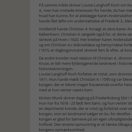
På samme måde skriver Louise Langhoff Koch om Karen
4., men han mistede interessen for hende, da han mødt
hvad han kunne, for at ødelægge Karen Andersdatters
havde fået løfte om understøttelse af Frederik 3., bl
Imidlertid havde Christian 4. forsøgt at sikre Karen 
København. Christian 4. sørgede også for, at deres s
skrevet på Hven i 1620. Her kredser Karen Andersdatte
og om Christian 4.s skånselsløse og hensynsløse for
i 1615, er dagbogsnotatet skrevet fem år efter, at ko
De andre kvinder med relation til Christian 4., dron
Kruse, er lidt mere fyldestgørende beskrevet i historie
historieskrivningen.
Louise Langhoff Koch forfatter et notat, som dronnin
1611. Hun havde mødt Christian 4. i 1595 og var bleve
kongen, der er blevet meget fraværende overfor hend
med at hun venter næste barn.
Kirsten Munk skriver dagbog på Frederiksborg Slot i 1
Hun har fra 1618 - 23 født fem børn, og hun venter si
en deprimeret kvinde, der er vred og forbitret over si
kongen, som en landmand sælger en ko, for derefter 
kongen er glad for børnene på sin egen uforpligtende
hoflivet. Den eneste opmuntring er at tænke tilbage 
kongens opmærksomhed.