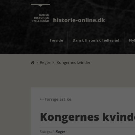
Forside
Dansk Historisk Fællesråd
Nyh
Bøger
Kongernes kvinder


Forrige artikel
Kongernes kvind
Kategori:
Bøger