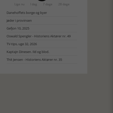
Lige nu
I dag
7 dage
28 dage
Danehoffets borge og byer
Jøder i provinsen
Gefjon 10, 2025
Oswald Spengler - Historiens Aktører nr. 49
TV-tips, uge 32, 2026
Kaptajn Dinesen. Ild og blod.
Thit Jensen - Historiens Aktører nr. 35