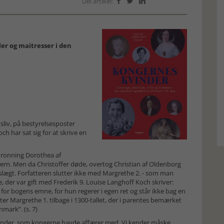
Del artikel:



ler og maitresser i den
vsliv, på bestyrelsesposter
och har sat sig for at skrive en
dronning Dorothea af
yern. Men da Christoffer døde, overtog Christian af Oldenborg
ægt. Forfatteren slutter ikke med Margrethe 2. - som man
, der var gift med Frederik 9. Louise Langhoff Koch skriver:
or bogens emne, for hun regerer i egen ret og står ikke bag en
ter Margrethe 1. tilbage i 1300-tallet, der i parentes bemærket
nmark”. (s. 7)
vinder, som kongerne havde affærer med. Vi kender måske