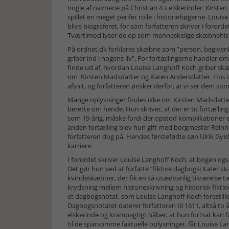
nogle af navnene på Christian 4.s elskerinder: Kirst
spillet en meget perifer rolle i historiebøgerne. Louis
blive biograferet, for som forfatteren skriver i forord
Tværtimod lyser de op som menneskelige skæbnehistor
På ordnet.dk forklares skæbne som ”person, begivenhe
griber ind i nogens liv”. For fortællingerne handler om,
finde ud af, hvordan Louise Langhoff Koch griber skæb
om Kirsten Madsdatter og Karen Andersdatter. Hos Lo
afsnit, og forfatteren ønsker derfor, at vi ser dem s
Mange oplysninger findes ikke om Kirsten Madsdatte
berette om hende. Hun skriver, at der er to fortælling
som 19-årig, måske fordi der opstod komplikationer e
anden fortælling blev hun gift med borgmester Reinhol
forfatteren dog på. Hendes førstefødte søn Ulrik Gyld
karriere.
I forordet skriver Louise Langhoff Koch, at bogen også
Det gør hun ved at forfatte ”fiktive dagbogscitater ska
kvindeskæbner, der fik en så usædvanlig tilværelse t
krydsning mellem historieskrivning og historisk fikt
et dagbogsnotat, som Louise Langhoff Koch forestiller 
Dagbogsnotatet daterer forfatteren til 1611, altså t
elskerinde og krampagtigt håber, at hun fortsat kan
til de sparsomme faktuelle oplysninger, får Louise L