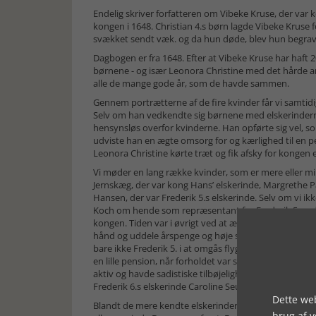
Endelig skriver forfatteren om Vibeke Kruse, der var
kongen i 1648. Christian 4.s børn lagde Vibeke Kruse f
svækket sendt væk. og da hun døde, blev hun begrave
Dagbogen er fra 1648. Efter at Vibeke Kruse har haf
børnene - og især Leonora Christine med det hårde an
alle de mange gode år, som de havde sammen.
Gennem portrætterne af de fire kvinder får vi samtid
Selv om han vedkendte sig børnene med elskerinderne
hensynsløs overfor kvinderne. Han opførte sig vel, so
udviste han en ægte omsorg for og kærlighed til en pe
Leonora Christine kørte træt og fik afsky for kongen e
Vi møder en lang række kvinder, som er mere eller m
Jernskæg, der var kong Hans’ elskerinde, Margrethe P
Hansen, der var Frederik 5.s elskerinde. Selv om vi ik
Koch om hende som repræsentant for Frederik 5.s ud
kongen. Tiden var i øvrigt ved at ændre synet på officie
hånd og uddele årspenge og høje stillinger til henhold
bare ikke Frederik 5. i at omgås flygtige og anonyme e
en lille pension, når forholdet var slut. Nogen hemme
aktiv og havde sadistiske tilbøjeligheder, som han sla
Frederik 6.s elskerinde Caroline Seufert nok heller ikk
Dette web
Blandt de mere kendte elskerinder er Dyveke Villumsd
brug af 