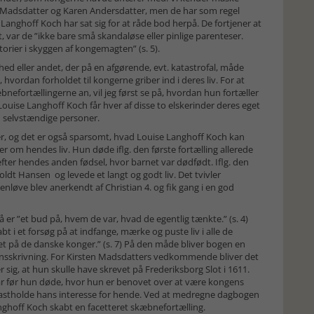
en Madsdatter og Karen Andersdatter, men de har som regel
e Langhoff Koch har sat sig for at råde bod herpå. De fortjener at
et, var de ”ikke bare små skandaløse eller pinlige parenteser.
ier i skyggen af kongemagten” (s. 5).
d eller andet, der på en afgørende, evt. katastrofal, måde
 hvordan forholdet til kongerne griber ind i deres liv. For at
nefortællingerne an, vil jeg først se på, hvordan hun fortæller
uise Langhoff Koch får hver af disse to elskerinder deres eget
om selvstændige personer.
r, og det er også sparsomt, hvad Louise Langhoff Koch kan
er om hendes liv. Hun døde iflg. den første fortælling allerede
fter hendes anden fødsel, hvor barnet var dødfødt. Iflg. den
dt Hansen og levede et langt og godt liv. Det tvivler
enløve blev anerkendt af Christian 4. og fik gang i en god
 er ”et bud på, hvem de var, hvad de egentlig tænkte.” (s. 4)
bt i et forsøg på at indfange, mærke og puste liv i alle de
æt på de danske konger.” (s. 7) På den måde bliver bogen en
ionsskrivning. For Kirsten Madsdatters vedkommende bliver det
sig, at hun skulle have skrevet på Frederiksborg Slot i 1611.
o år før hun døde, hvor hun er benovet over at være kongens
 fastholde hans interesse for hende. Ved at medregne dagbogen
anghoff Koch skabt en facetteret skæbnefortælling.