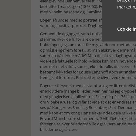
eller grevinde Danner var først Frederik 7.s elskerind
kort efter treårskrigen (1848-50). Forfatteren fortæll
marketin
med Vilhelmine Marie og Caroline Charlotte Mariane.
Bogen afrundes med et portræt af dronning Ingrid, de
varmt og positivt portræt. Dagbogen fra 1940 handle
Cookie in
Gennem de dagbøger, som Louise Langhoff Koch selv 
stemme, hvor de fri for alle de hensyn, som de ellers
holdninger. Jeg kan forestille mig, at denne metode,
og måske ligefrem føre til, at man afskriver denne måd
sammen på denne måde? Men de fiktive dagbogsoptegnel
videre på faktuelle forhold. Måske kan man indvende, 
men det er et vilkår, som gælder for alle, der skriver 
bestemt lykkedes for Louise Langhoff Koch at ”indfa
fremgik af forordet. Portrætterne bliver vedkommend
Bogen er forsynet med et stamtræ og en litteraturliste
er endvidere mange billeder. Men her må jeg dryppe li
med gengivelsen af billederne. Fx er der på s. 76 et po
om Vibeke Kruse, og vi får at vide at det er Andreas Th
ses på Kongernes Samling, Rosenborg Slot. Der mangler 
med kapitlet om kong Hans’ elskerinde Edele Mikkelsd
Edvard Munch, som stammer fra SMK. Det er uklart for 
fortegnelse over billederne ville også være ønskværdi
billederne også være.