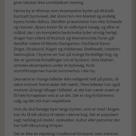
giver teksten ikke umiddelbart mening.
Første by er Wismar som eksempelvis byder på Altstadt,
Karstadt bymuseet, det store torv Am Market og endelig
byens hvide rådhus. Derefter præsenterer han Alte Schwede
og Havnen. Byens kirker får et velfortjent besøg, og efter et
måltid, der i sin komplette beskrivelse lyder utrolig herligt,
drager han videre til Rostock og Warnemünde.Turen går
derefter videre til Ribnitz-Damgarten, Fischland-Darss-
Zingst, Stralsund, Rügen og Hiddersee, Greifswald, Usedom,
Swinoujście. I byerne ser han på mange forskellige ting, og
der er spotvise fortællinger om et bysbarn. Asta Nielsen
omtales eksempelvis under et bybesøg, fordi
stumfilmstjernen havde sommerhus i den by.
Desværre er mange billeder ikke redigeret helt på plads, så
selve motivet fremtræder lidt mørkt. Flere billeder har også
motivet så langt tilbage i billedet, at det kan været svært at
få hele fornøjelsen ved at se det. Det er dog forfatterens
valg, og det må man respektere.
Hvis du skal besøge byer langs kysten, som er med i bogen,
kan du få lidt ekstra til rejsen i denne bog. Det er populært
sagt nedslag på steder, oplevelser, kultur eller personer der
har haft tilknytning til byen.
Det er ikke en rejsebog i traditionel forstand, men mere en