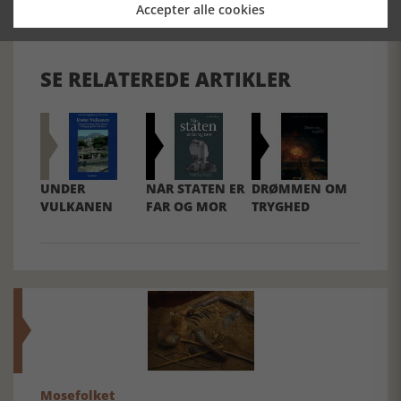
Accepter alle cookies
Forrige artikel
SE RELATEREDE ARTIKLER
UNDER
NÅR STATEN ER
DRØMMEN OM
VULKANEN
FAR OG MOR
TRYGHED
Mosefolket