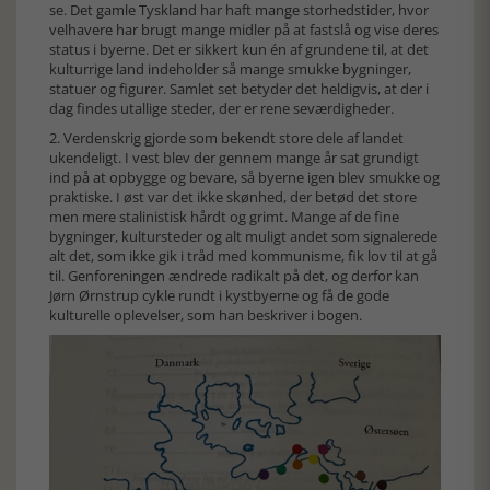
se. Det gamle Tyskland har haft mange storhedstider, hvor
velhavere har brugt mange midler på at fastslå og vise deres
status i byerne. Det er sikkert kun én af grundene til, at det
kulturrige land indeholder så mange smukke bygninger,
statuer og figurer. Samlet set betyder det heldigvis, at der i
dag findes utallige steder, der er rene seværdigheder.
2. Verdenskrig gjorde som bekendt store dele af landet
ukendeligt. I vest blev der gennem mange år sat grundigt
ind på at opbygge og bevare, så byerne igen blev smukke og
praktiske. I øst var det ikke skønhed, der betød det store
men mere stalinistisk hårdt og grimt. Mange af de fine
bygninger, kultursteder og alt muligt andet som signalerede
alt det, som ikke gik i tråd med kommunisme, fik lov til at gå
til. Genforeningen ændrede radikalt på det, og derfor kan
Jørn Ørnstrup cykle rundt i kystbyerne og få de gode
kulturelle oplevelser, som han beskriver i bogen.