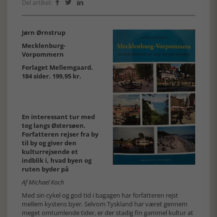
Del artikel:



Jørn Ørnstrup
Mecklenburg-
Vorpommern
Forlaget Mellemgaard.
184 sider. 199,95 kr.
En interessant tur med
tog langs Østersøen.
Forfatteren rejser fra by
til by og giver den
kulturrejsende et
indblik i, hvad byen og
ruten byder på
Af Michael Koch
Med sin cykel og god tid i bagagen har forfatteren rejst
mellem kystens byer. Selvom Tyskland har været gennem
meget omtumlende tider, er der stadig fin gammel kultur at