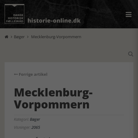
Bøger
Mecklenburg-Vorpommern



Forrige artikel
Mecklenburg-
Vorpommern
Kategori:
Bøger
Visninger:
2065