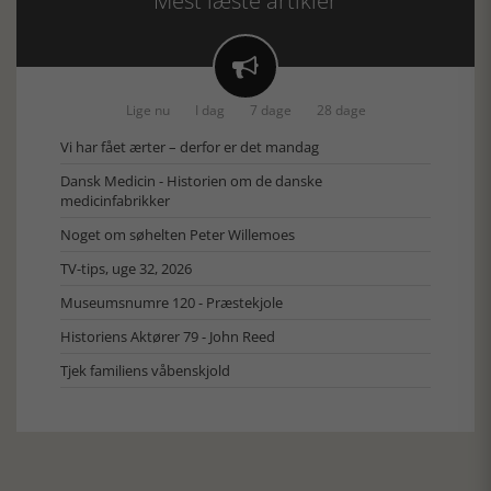
Mest læste artikler

Lige nu
I dag
7 dage
28 dage
Vi har fået ærter – derfor er det mandag
Dansk Medicin - Historien om de danske
medicinfabrikker
Noget om søhelten Peter Willemoes
TV-tips, uge 32, 2026
Museumsnumre 120 - Præstekjole
Historiens Aktører 79 - John Reed
Tjek familiens våbenskjold