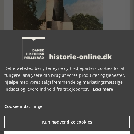
V2 raket ved museet i Peenemünde
Dette websted benytter egne og tredjeparters cookies for at
Under alle omstændigheder er rejsen med tog og cykel i det
fungere, analysere din brug af vores produkter og tjenester,
skønne område misundelsesværdig. Hvem ville ikke bruge
hjælpe med vores salgsfremmende og marketingsmæssige
meget tid på torvet og museet på Peenemünde. God tur!
indsats og levere indhold fra tredjeparter.
Læs mere
[Historie-online.dk, den 1. maj 2024]
Cookie indstillinger
Kun nødvendige cookies