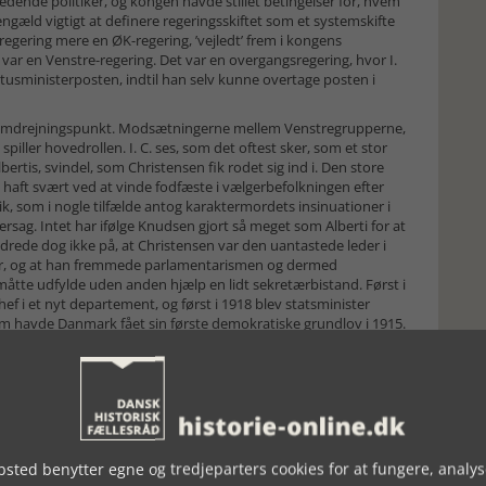
 ledende politiker, og kongen havde stillet betingelser for, hvem
gengæld vigtigt at definere regeringsskiftet som et systemskifte
egering mere en ØK-regering, ’vejledt’ frem i kongens
var en Venstre-regering. Det var en overgangsregering, hvor I.
ltusministerposten, indtil han selv kunne overtage posten i
gens omdrejningspunkt. Modsætningerne mellem Venstregrupperne,
piller hovedrollen. I. C. ses, som det oftest sker, som et stor
Albertis, svindel, som Christensen fik rodet sig ind i. Den store
 haft svært ved at vinde fodfæste i vælgerbefolkningen efter
ik, som i nogle tilfælde antog karaktermordets insinuationer i
ndersag. Intet har ifølge Knudsen gjort så meget som Alberti for at
ændrede dog ikke på, at Christensen var den uantastede leder i
er, og at han fremmede parlamentarismen og dermed
 måtte udfylde uden anden hjælp en lidt sekretærbistand. Først i
ef i et nyt departement, og først i 1918 blev statsminister
em havde Danmark fået sin første demokratiske grundlov i 1915.
 som partitaktikeren, sekundært som demokraten. Dansk blev
afskedigede den radikale regering, gav et afgørende skub til at
ing i grundlovssikringen af parlamentarismen i 1953.
auning-Munch-regeringen fra 1929 til 1940. Det er efter min
ste del af bind to, sker der en udvidelse af perspektivet, som
sanskuelse og især regeringspartiernes ideologiske udvikling, og
sted benytter egne og tredjeparters cookies for at fungere, analys
g propaganda. Regeringen var en samarbejdende regering med