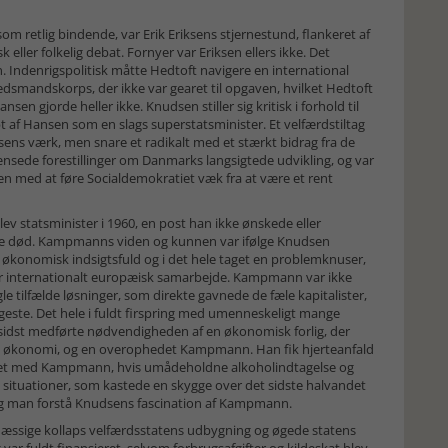
m retlig bindende, var Erik Eriksens stjernestund, flankeret af
eller folkelig debat. Fornyer var Eriksen ellers ikke. Det
Indenrigspolitisk måtte Hedtoft navigere en international
dsmandskorps, der ikke var gearet til opgaven, hvilket Hedtoft
sen gjorde heller ikke. Knudsen stiller sig kritisk i forhold til
t af Hansen som en slags superstatsminister. Et velfærdstiltag
sens værk, men snare et radikalt med et stærkt bidrag fra de
sede forestillinger om Danmarks langsigtede udvikling, og var
en med at føre Socialdemokratiet væk fra at være et rent
v statsminister i 1960, en post han ikke ønskede eller
lige død. Kampmanns viden og kunnen var ifølge Knudsen
, økonomisk indsigtsfuld og i det hele taget en problemknuser,
or internationalt europæisk samarbejde. Kampmann var ikke
e tilfælde løsninger, som direkte gavnede de fæle kapitalister,
geste. Det hele i fuldt firspring med umenneskeligt mange
l sidst medførte nødvendigheden af en økonomisk forlig, der
 økonomi, og en overophedet Kampmann. Han fik hjerteanfald
meget med Kampmann, hvis umådeholdne alkoholindtagelse og
 situationer, som kastede en skygge over det sidste halvandet
ng, og man forstå Knudsens fascination af Kampmann.
æssige kollaps velfærdsstatens udbygning og øgede statens