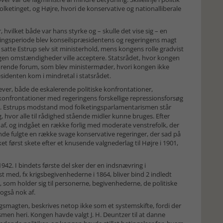
Folketinget, og Højre, hvori de konservative og nationalliberale
 hvilket både var hans styrke og – skulle det vise sig – en
geringsperiode blev konseilspræsidentens og regeringens magt
atte Estrup selv sit ministerhold, mens kongens rolle gradvist
ngen omstændigheder ville acceptere. Statsrådet, hvor kongen
ørende forum, som blev ministermøder, hvori kongen ikke
sidenten kom i mindretal i statsrådet.
r, både de eskalerende politiske konfrontationer,
onfrontationer med regeringens forskellige repressionsforsøg
 Estrups modstand mod folketingsparlamentarismen står
 hvor alle til rådighed stående midler kunne bruges. Efter
 af, og indgået en række forlig med moderate venstrefolk, der
 fulgte en række svage konservative regeringer, der sad på
lket først skete efter et knusende valgnederlag til Højre i 1901,
942. I bindets første del sker der en indsnævring i
 med, fx krigsbegivenhederne i 1864, bliver bind 2 indledt
 som holder sig til personerne, begivenhederne, de politiske
også nok af.
ingsmagten, beskrives netop ikke som et systemskifte, fordi der
smen heri. Kongen havde valgt J. H. Deuntzer til at danne