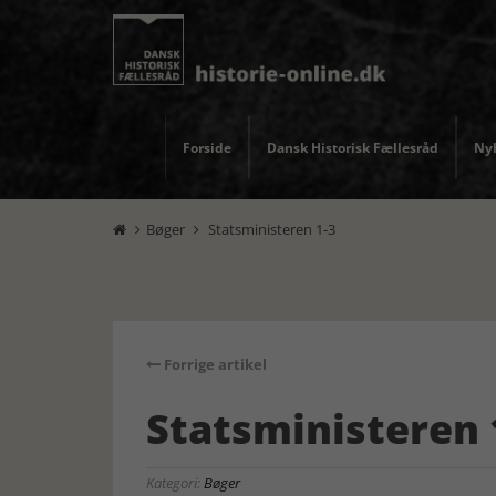
Forside
Dansk Historisk Fællesråd
Nyh
Bøger
Statsministeren 1-3


Forrige artikel
Statsministeren 
Kategori:
Bøger