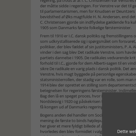
regering, på trods af at I. C. Christensen var Venstres
der måtte sidde i regeringen. For Venstre var det til 
til parlamentarismen, men for Knudsen er Deuntzers r
bevidsthed af Øks magtfulde H. N. Andersen, end det 
C. Christensen gjorde sin indflydelse gældende fra ku
1905 som Danmarks første folkelige førsteminister.
Frem til 1910 er I.C. dansk politiks og fremstillin
som udkrystalliserede sig i spørgsmålet om forsvaret, s
politiker, der blev fældet af sin justitsministers, P. A. 
vinder i den sag blev Det radikale Venstre, som havde
partiets dannelse i 1905. De radikales vedvarende krit
forhold til I.C., gjorde for dem Alberti-sagen til en vi
sikre De radikale en varig plads i dansk politik. Det 
Venstre, hvis magt byggede på personlige egenskab
statsministerrollen, der stadig var en rolle, som man
1914 blev der oprettet en stilling som departementsch
betegnelsen for regeringens førsteminister. Indimell
Bag den lå en speget proces, hvor I.C. primært stod
Nordslesvig i 1920 og påskekrisen forud, hvor kongen 
få kongen ud af Danmarks regering, som blev en erfar
Bogens anden del handler om Socialdemokratiet og St
mening de første to binds højdepunkt. I forhold til før
her giver et mere fyldigt billede af aktørernes verden
Dette web
hvorledes den blev formidlet i valgkampe, medier o