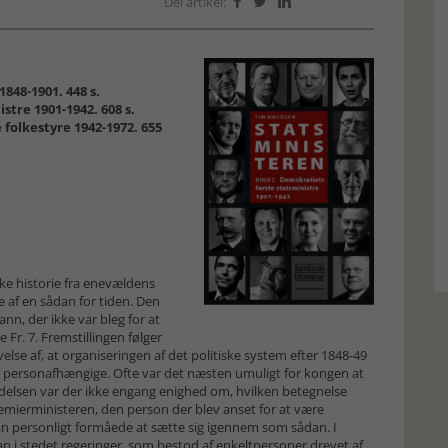
Del artikel:



848-1901. 448 s.
tre 1901-1942. 608 s.
 folkestyre 1942-1972. 655
ke historie fra enevældens
e af en sådan for tiden. Den
n, der ikke var bleg for at
 Fr. 7. Fremstillingen følger
lse af, at organiseringen af det politiske system efter 1848-49
 og personafhængige. Ofte var det næsten umuligt for kongen at
yndelsen var der ikke engang enighed om, hvilken betegnelse
mierministeren, den person der blev anset for at være
an personligt formåede at sætte sig igennem som sådan. I
n i stedet regeringer, som bestod af enkeltpersoner drevet af