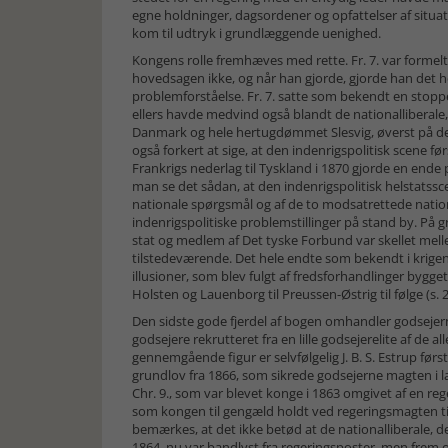
egne holdninger, dagsordener og opfattelser af situatio
kom til udtryk i grundlæggende uenighed.
Kongens rolle fremhæves med rette. Fr. 7. var formelt t
hovedsagen ikke, og når han gjorde, gjorde han det 
problemforståelse. Fr. 7. satte som bekendt en stoppe
ellers havde medvind også blandt de nationalliberale
Danmark og hele hertugdømmet Slesvig, øverst på den p
også forkert at sige, at den indenrigspolitisk scene før
Frankrigs nederlag til Tyskland i 1870 gjorde en end
man se det sådan, at den indenrigspolitisk helstatssc
nationale spørgsmål og af de to modsatrettede nationa
indenrigspolitiske problemstillinger på stand by. På 
stat og medlem af Det tyske Forbund var skellet melle
tilstedeværende. Det hele endte som bekendt i krigen
illusioner, som blev fulgt af fredsforhandlinger by
Holsten og Lauenborg til Preussen-Østrig til følge (s. 2
Den sidste gode fjerdel af bogen omhandler godsejerne
godsejere rekrutteret fra en lille godsejerelite af de 
gennemgående figur er selvfølgelig J. B. S. Estrup fø
grundlov fra 1866, som sikrede godsejerne magten i lan
Chr. 9., som var blevet konge i 1863 omgivet af en reger
som kongen til gengæld holdt ved regeringsmagten til 1
bemærkes, at det ikke betød at de nationalliberale, de
1864, nu var bandlyst fra regeringsposter, men frem ove