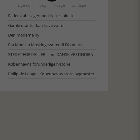
Lige nu
I dag
7 dage
28 dage
Faderskabssager med tyske soldater
Gamle mønter kan have værdi
Den moderne by
Fra Madsen Maskingeværer til Disamatic
STEDET FORTÆLLER – om DANSK VESTINDIEN
Københavns forunderlige historie
Philip de Lange - Københavns store bygmester