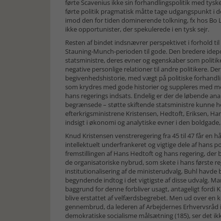
førte Scavenius ikke sin forhandlingspolitik med tys
førte politik pragmatisk måtte tage udgangspunkt i det
imod den for tiden dominerende tolkning, fx hos Bo
ikke opportunister, der spekulerede i en tysk sejr.
Resten af bindet indsnævrer perspektivet i forhold ti
Stauning-Munch-perioden til gode. Den bredere idepol
statsministre, deres evner og egenskaber som politike
negative personlige relationer til andre politikere. De
begivenhedshistorie, med vægt på politiske forhandlin
som krydres med gode historier og suppleres med 
hans regerings indsats. Endelig er der de løbende ana
begrænsede – støtte skiftende statsministre kunne h
efterkrigsministrene Kristensen, Hedtoft, Eriksen, 
indsigt i økonomi og analytiske evner i den boldgade,
Knud Kristensen venstreregering fra 45 til 47 får en
intellektuelt underfrankeret og vigtige dele af hans po
fremstillingen af Hans Hedtoft og hans regering, der 
de organisatoriske nybrud, som skete i hans første re
institutionalisering af de ministerudvalg, Buhl havde
begyndende indtog i det vigtigste af disse udvalg. Ma
baggrund for denne forbliver usagt, antageligt fordi 
blive erstattet af velfærdsbegrebet. Men ud over en k
gennembrud, da lederen af Arbejdernes Erhvervsråd i
demokratiske socialisme målsætning (185), ser det ik