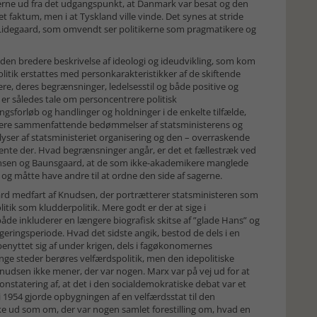
kerne ud fra det udgangspunkt, at Danmark var besat og den
 faktum, men i at Tyskland ville vinde. Det synes at stride
 Lidegaard, som omvendt ser politikerne som pragmatikere og
l den bredere beskrivelse af ideologi og ideudvikling, som kom
itik erstattes med personkarakteristikker af de skiftende
re, deres begrænsninger, ledelsesstil og både positive og
r er således tale om personcentrere politisk
gsforløb og handlinger og holdninger i de enkelte tilfælde,
mere sammenfattende bedømmelser af statsministerens og
lyser af statsministeriet organisering og den – overraskende
ente der. Hvad begrænsninger angår, er det et fællestræk ved
Hansen og Baunsgaard, at de som ikke-akademikere manglede
 og måtte have andre til at ordne den side af sagerne.
 hård medfart af Knudsen, der portrætterer statsministeren som
litik som kludderpolitik. Mere godt er der at sige i
både inkluderer en længere biografisk skitse af ”glade Hans” og
geringsperiode. Hvad det sidste angik, bestod de dels i en
 benyttet sig af under krigen, dels i fagøkonomernes
nge steder berøres velfærdspolitik, men den idepolitiske
Knudsen ikke mener, der var nogen. Marx var på vej ud for at
onstatering af, at det i den socialdemokratiske debat var et
 1954 gjorde opbygningen af en velfærdsstat til den
ke ud som om, der var nogen samlet forestilling om, hvad en