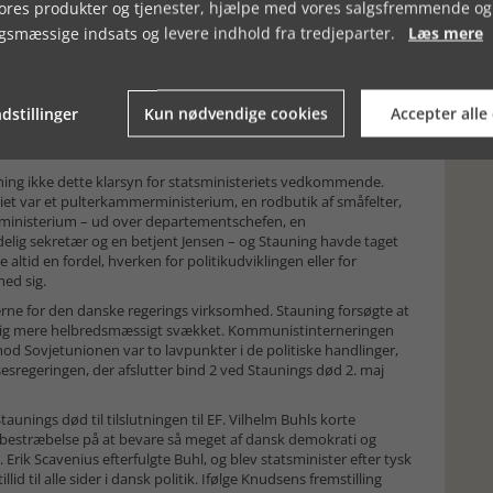
teriet bliver det økonomisk kontrolministerium for at få hold i
vores produkter og tjenester, hjælpe med vores salgsfremmende og
 ses som gennembruddet for øget statsstyring af samfund og
gsmæssige indsats og levere indhold fra tredjeparter.
Læs mere
 det første skridt væk var taget under Første Verdenskrig.
t P. Munch og Stauning – trods den faderlige førerskikkelse han
r en lang demokratisk tradition i Danmark, og de brede forlig
i Danmark, mens demokratierne faldt på stribe i det øvrige
dstillinger
Kun nødvendige cookies
Accepter alle
er og en demokratiske politiske kultur åbner for, at det kunne
ing ikke dette klarsyn for statsministeriets vedkommende.
riet var et pulterkammerministerium, en rodbutik af småfelter,
ministerium – ud over departementschefen, en
elig sekretær og en betjent Jensen – og Stauning havde taget
ke altid en fordel, hverken for politikudviklingen eller for
med sig.
erne for den danske regerings virksomhed. Stauning forsøgte at
dig mere helbredsmæssigt svækket. Kommunistinterneringen
od Sovjetunionen var to lavpunkter i de politiske handlinger,
sesregeringen, der afslutter bind 2 ved Staunings død 2. maj
taunings død til tilslutningen til EF. Vilhelm Buhls korte
bestræbelse på at bevare så meget af dansk demokrati og
 Erik Scavenius efterfulgte Buhl, og blev statsminister efter tysk
id til alle sider i dansk politik. Ifølge Knudsens fremstilling