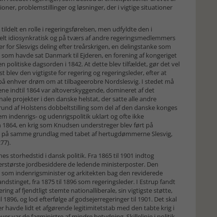
ner, problemstillinger og løsninger, der i vigtige situationer
ildelt en rolle i regeringsførelsen, men udfyldte den i
helt idiosynkratisk og på tværs af andre regeringsmedlemmers
r for Slesvigs deling efter treårskrigen, en delingstanke som
, som havde sat Danmark til Ejderen, en forening af kongeriget
olitiske dagsorden i 1842. At dette blev tilfældet, gør det vel
st blev den vigtigste for regering og regeringsleder, efter at
e på enhver drøm om at tilbageerobre Nordslesvig. I stedet må
ene indtil 1864 var altoverskyggende, domineret af det
le projekter i den danske helstat, der satte alle andre
grund af Holstens dobbeltstilling som del af den danske konges
m indenrigs- og udenrigspolitik uklart og ofte ikke
 1864, en krig som Knudsen understreger blev ført på
gget på samme grundlag med tabet af hertugdømmerne Slesvig,
77).
s storhedstid i dansk politik. Fra 1865 til 1901 indtog
allerstørste jordbesiddere de ledende ministerposter. Den
rst som indenrigsminister og arkitekten bag den reviderede
dstinget, fra 1875 til 1896 som regeringsleder. I Estrup fandt
ing af fjendtligt stemte nationalliberale, sin vigtigste støtte,
896, og lod efterfølge af godsejerregeringer til 1901. Det skal
r havde lidt et afgørende legitimitetstab med den tabte krig i
r var de fagministre af mindre betydning. Skillelinje i politik