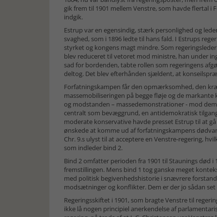
gik frem til 1901 mellem Venstre, som havde flertal i 
indgik.
Estrup var en egensindig, stærk personlighed og leder,
svaghed, som i 1896 ledte til hans fald. I Estrups re
styrket og kongens magt mindre. Som regeringsleder s
blev reduceret til vetoret mod ministre, han under i
sad for bordenden, tabte rollen som regeringens afg
deltog. Det blev efterhånden sjældent, at konseilspræ
Forfatningskampen får den opmærksomhed, den kræve
massemobiliseringen på begge fløje og de markante k
og modstanden – massedemonstrationer - mod dem.
centralt som bevæggrund, en antidemokratisk tilgang,
moderate konservative havde presset Estrup til at gå
ønskede at komme ud af forfatningskampens dødvande
Chr. 9.s ulyst til at acceptere en Venstre-regering, hvi
som indleder bind 2.
Bind 2 omfatter perioden fra 1901 til Staunings død i 1
fremstillingen. Mens bind 1 tog ganske meget kontekst
med politisk begivenhedshistorie i snævrere forstand,
modsætninger og konflikter. Dem er der jo sådan set 
Regeringsskiftet i 1901, som bragte Venstre til reger
ikke lå nogen principiel anerkendelse af parlamentari