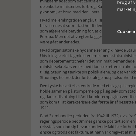
ministermødet som det centrale forum, og finansminis
brug af 
de enkelte ministeriers forbrug. Kanslergadeforliget
marketin
økonomi, et brud med den liberalistiske stat, hvorfra
Hvad mellemkrigstiden angår, tillægges det faktum, a
blev iscenesat som – fastholdt demokratiet, at der va
som afgørende betydning for, at det gik, som det gik 
Cookie in
Europa. Men det at vægten lægges på lederes handling
være gået anderledes.
Hvad organisatoriske nydannelser angik, havde Staun
Udvikling skete i fagministerierne, mens statsministe
som departementschefer i det minimalt bemandede 
ministersekretær, en ekspeditionssekretær, en almind
til sig. Stauning tænkte sin politik alene, og det var ik
Staunings helbred, der førte talrige hospitalsophold 
Den tyske besættelse ændrede med et slag spilleregl
holde sammen på stumperne og på sig selv som sta
og dansk tilslutning til Anti-kominternpagten vendt m
som kom til at karakterisere det første år af besættel
1942.
Bind 3 omhandler perioden fra 1942 til 1972, dvs. fra S
regeringsperiode bedømmes ganske positivt som en 
retsstat, som lod sig bevare under de faktiske forhold.
ønske og trods det faktum, at han var omgivet af mistill