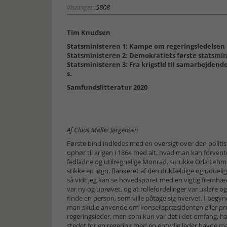
Visninger:
5808
Tim Knudsen
Statsministeren 1: Kampe om regeringsledelsen 1
Statsministeren 2: Demokratiets første statsminis
Statsministeren 3: Fra krigstid til samarbejdende
s.
Samfundslitteratur 2020
Af Claus Møller Jørgensen
Første bind indledes med en oversigt over den politis
ophør til krigen i 1864 med alt, hvad man kan forvent
fedladne og utilregnelige Monrad, smukke Orla Lehman
stikke en løgn, flankeret af den drikfældige og uduelige
så vidt jeg kan se hovedsporet med en vigtig fremhæve
var ny og uprøvet, og at rollefordelinger var uklare
finde en person, som ville påtage sig hvervet. I beg
man skulle anvende om konseilspræsidenten eller pre
regeringsleder, men som kun var det i det omfang, h
stedet for en regering med en entydig leder havde ma