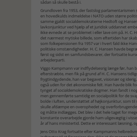
sådan så skulle bestå i.
Grundloven fra 1953, der fastslog parlamentarismen so
en hovedkulds indmeldelse i NATO uden større politisk 
samme gjaldt socialdemokraterne Hedtoft og Hansen. 
lavkonjunktur ved hjælp af et juridisk uddannet embe
ikke evnede at se problemet i eller lave om på. H. C. Han
det nærmest mytiske billede, som eftertiden har skab
som folkepensionen fra 1957 var i hvert fald ikke Han
politiske omstændigheder. H. C. Hansen havde begræn
først og sidst en samfundsbevarer, der fortsatte kurs
arbejderparti.
Viggo Kampmann var indflydelsesrig længe før, han ble
efterstræbte, men fik på grund af H. C. Hansens tid
frygtindgydende, han var begavet, visionær og iderig
også uden for det økonomiske felt. Han havde blik f
tynget af socialdemokratiske dogmer. Han fandt i nogl
men gennemførte samtidig en socialpolitik for de sva
bolde i luften, understøttet af højkonjunktur, som ti
skulle afdæmpe en overophedet og overforbrugende
og måtte indlægges. Det blev i det hele taget for 
konstante overarbejde gjorde ham uligevægtig i visse
år af hans ministertid. Dette er interessant læsni
Jens Otto Krag fortsatte efter Kampmanns helbredsm