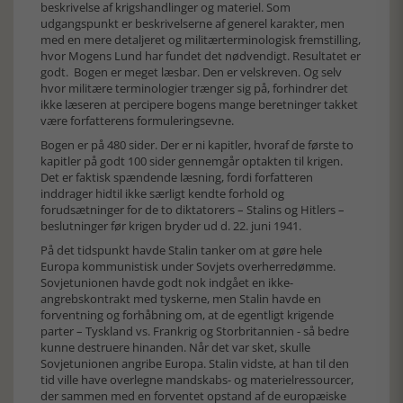
beskrivelse af krigshandlinger og materiel. Som
udgangspunkt er beskrivelserne af generel karakter, men
med en mere detaljeret og militærterminologisk fremstilling,
hvor Mogens Lund har fundet det nødvendigt. Resultatet er
godt. Bogen er meget læsbar. Den er velskreven. Og selv
hvor militære terminologier trænger sig på, forhindrer det
ikke læseren at percipere bogens mange beretninger takket
være forfatterens formuleringsevne.
Bogen er på 480 sider. Der er ni kapitler, hvoraf de første to
kapitler på godt 100 sider gennemgår optakten til krigen.
Det er faktisk spændende læsning, fordi forfatteren
inddrager hidtil ikke særligt kendte forhold og
forudsætninger for de to diktatorers – Stalins og Hitlers –
beslutninger før krigen bryder ud d. 22. juni 1941.
På det tidspunkt havde Stalin tanker om at gøre hele
Europa kommunistisk under Sovjets overherredømme.
Sovjetunionen havde godt nok indgået en ikke-
angrebskontrakt med tyskerne, men Stalin havde en
forventning og forhåbning om, at de egentligt krigende
parter – Tyskland vs. Frankrig og Storbritannien - så bedre
kunne destruere hinanden. Når det var sket, skulle
Sovjetunionen angribe Europa. Stalin vidste, at han til den
tid ville have overlegne mandskabs- og materielressourcer,
der sammen med en forventet opstand af de europæiske