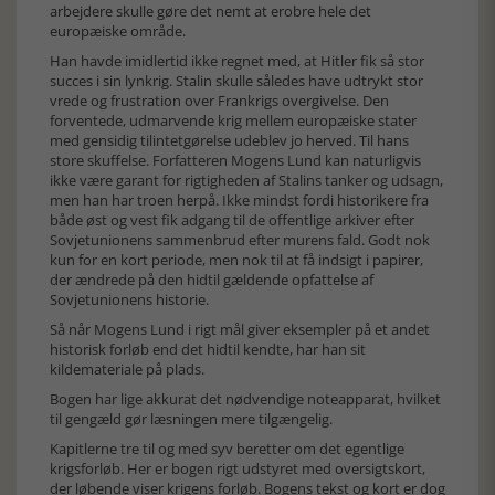
arbejdere skulle gøre det nemt at erobre hele det
europæiske område.
Han havde imidlertid ikke regnet med, at Hitler fik så stor
succes i sin lynkrig. Stalin skulle således have udtrykt stor
vrede og frustration over Frankrigs overgivelse. Den
forventede, udmarvende krig mellem europæiske stater
med gensidig tilintetgørelse udeblev jo herved. Til hans
store skuffelse. Forfatteren Mogens Lund kan naturligvis
ikke være garant for rigtigheden af Stalins tanker og udsagn,
men han har troen herpå. Ikke mindst fordi historikere fra
både øst og vest fik adgang til de offentlige arkiver efter
Sovjetunionens sammenbrud efter murens fald. Godt nok
kun for en kort periode, men nok til at få indsigt i papirer,
der ændrede på den hidtil gældende opfattelse af
Sovjetunionens historie.
Så når Mogens Lund i rigt mål giver eksempler på et andet
historisk forløb end det hidtil kendte, har han sit
kildemateriale på plads.
Bogen har lige akkurat det nødvendige noteapparat, hvilket
til gengæld gør læsningen mere tilgængelig.
Kapitlerne tre til og med syv beretter om det egentlige
krigsforløb. Her er bogen rigt udstyret med oversigtskort,
der løbende viser krigens forløb. Bogens tekst og kort er dog