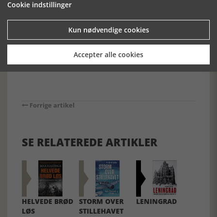
erobringsdrømme forsvinde som luftkasteller. Hvilket jo var
Cookie indstillinger
heldigt for de europæiske demokratiers overlevelsesevne.
Læs historiker Søren Nielsen-Mans kommentar til denne
Kun nødvendige cookies
anmeldelse her.
Accepter alle cookies
Forrige artikel
SE RELATEREDE ARTIKLER
HELVEDE BRØD
STORM OVER
LENINGRAD
LØS
STILLEHAVET