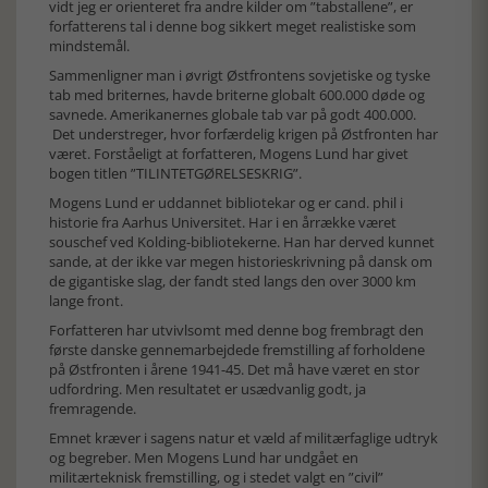
vidt jeg er orienteret fra andre kilder om ”tabstallene”, er
forfatterens tal i denne bog sikkert meget realistiske som
mindstemål.
Sammenligner man i øvrigt Østfrontens sovjetiske og tyske
tab med briternes, havde briterne globalt 600.000 døde og
savnede. Amerikanernes globale tab var på godt 400.000.
Det understreger, hvor forfærdelig krigen på Østfronten har
været. Forståeligt at forfatteren, Mogens Lund har givet
bogen titlen ”TILINTETGØRELSESKRIG”.
Mogens Lund er uddannet bibliotekar og er cand. phil i
historie fra Aarhus Universitet. Har i en årrække været
souschef ved Kolding-bibliotekerne. Han har derved kunnet
sande, at der ikke var megen historieskrivning på dansk om
de gigantiske slag, der fandt sted langs den over 3000 km
lange front.
Forfatteren har utvivlsomt med denne bog frembragt den
første danske gennemarbejdede fremstilling af forholdene
på Østfronten i årene 1941-45. Det må have været en stor
udfordring. Men resultatet er usædvanlig godt, ja
fremragende.
Emnet kræver i sagens natur et væld af militærfaglige udtryk
og begreber. Men Mogens Lund har undgået en
militærteknisk fremstilling, og i stedet valgt en ”civil”