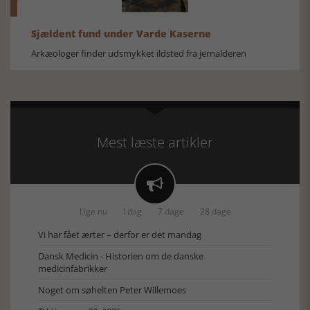
Sjældent fund under Varde Kaserne
Arkæologer finder udsmykket ildsted fra jernalderen
Mest læste artikler

Lige nu
I dag
7 dage
28 dage
Vi har fået ærter – derfor er det mandag
Dansk Medicin - Historien om de danske
medicinfabrikker
Noget om søhelten Peter Willemoes