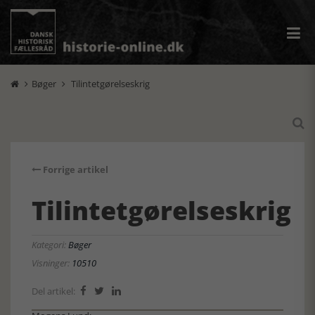
Bøger
Tilintetgørelseskrig



Forrige artikel
Tilintetgørelseskrig
Kategori:
Bøger
Visninger:
10510
Del artikel:


