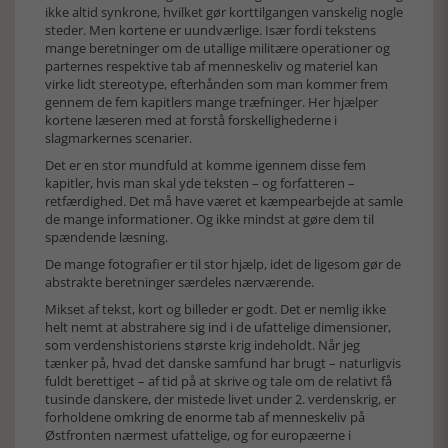
ikke altid synkrone, hvilket gør korttilgangen vanskelig nogle
steder. Men kortene er uundværlige. Især fordi tekstens
mange beretninger om de utallige militære operationer og
parternes respektive tab af menneskeliv og materiel kan
virke lidt stereotype, efterhånden som man kommer frem
gennem de fem kapitlers mange træfninger. Her hjælper
kortene læseren med at forstå forskellighederne i
slagmarkernes scenarier.
Det er en stor mundfuld at komme igennem disse fem
kapitler, hvis man skal yde teksten – og forfatteren –
retfærdighed. Det må have været et kæmpearbejde at samle
de mange informationer. Og ikke mindst at gøre dem til
spændende læsning.
De mange fotografier er til stor hjælp, idet de ligesom gør de
abstrakte beretninger særdeles nærværende.
Mikset af tekst, kort og billeder er godt. Det er nemlig ikke
helt nemt at abstrahere sig ind i de ufattelige dimensioner,
som verdenshistoriens største krig indeholdt. Når jeg
tænker på, hvad det danske samfund har brugt – naturligvis
fuldt berettiget – af tid på at skrive og tale om de relativt få
tusinde danskere, der mistede livet under 2. verdenskrig, er
forholdene omkring de enorme tab af menneskeliv på
Østfronten nærmest ufattelige, og for europæerne i