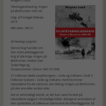
Mogens Lund:
Tilintetgørelseskrig. Krigen
på Østfronten 1941-45
Udg. af
Forlaget Ellekær
,
2013
480 sider, 385 kr.
Af Henning Lyngsbo
Denne bog handler om
den mest ødelæggende
krig af alle krige. Krigen på
Østfronten mellem Det
Tyske Rige og
Sovjetunionen i årene 1941 til 1945.
27 millioner døde sovjetborgere – civile og militære. Godt 5
millioner tyskere – civile og militære. Hertil kommer
tabstallene fra de nationer, der deltog i krigen på Østfronten
på den ene eller anden side.
Det er almindeligt kendt, at der kan være forskel på
tabstallene opgjort i forskellige kilder. Mange er endvidere af
den opfattelse, at tallene er større end de offentliggjorte. Så