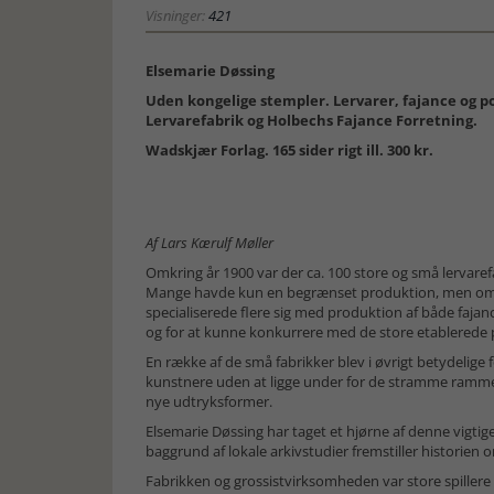
Visninger:
421
Elsemarie Døssing
Uden kongelige stempler. Lervarer, fajance og p
Lervarefabrik og Holbechs Fajance Forretning.
Wadskjær Forlag. 165 sider rigt ill. 300 kr.
Af Lars Kærulf Møller
Omkring år 1900 var der ca. 100 store og små lervarefa
Mange havde kun en begrænset produktion, men omk
specialiserede flere sig med produktion af både faja
og for at kunne konkurrere med de store etablerede
En række af de små fabrikker blev i øvrigt betydeli
kunstnere uden at ligge under for de stramme rammer
nye udtryksformer.
Elsemarie Døssing har taget et hjørne af denne vigtige
baggrund af lokale arkivstudier fremstiller historien
Fabrikken og grossistvirksomheden var store spillere