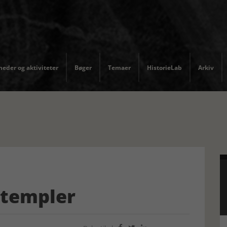
eder og aktiviteter
Bøger
Temaer
HistorieLab
Arkiv
stempler