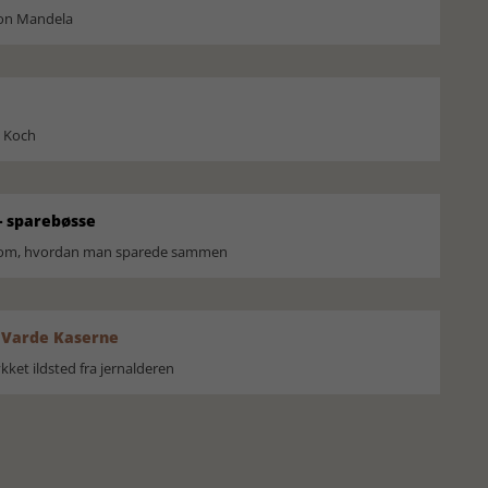
son Mandela
l Koch
 sparebøsse
r om, hvordan man sparede sammen
 Varde Kaserne
ket ildsted fra jernalderen