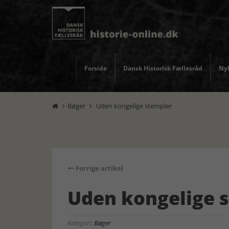
Forside
Dansk Historisk Fællesråd
Nyh
Bøger
Uden kongelige stempler


Forrige artikel
Uden kongelige 
Kategori:
Bøger