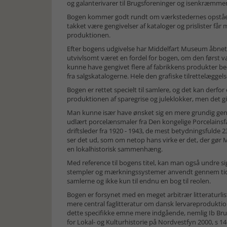
og galanterivarer til Brugsforeninger og isenkræmmere
Bogen kommer godt rundt om værkstedernes opståen
takket være gengivelser af kataloger og prislister får
produktionen.
Efter bogens udgivelse har Middelfart Museum åbnet 
utvivlsomt været en fordel for bogen, om den først var
kunne have gengivet flere af fabrikkens produkter be
fra salgskatalogerne. Hele den grafiske tilrettelæggels
Bogen er rettet specielt til samlere, og det kan derfo
produktionen af sparegrise og juleklokker, men det g
Man kunne især have ønsket sig en mere grundig gen
udlært porcelænsmaler fra Den kongelige Porcelainsfa
driftsleder fra 1920 - 1943, de mest betydningsfulde 2
ser det ud, som om netop hans virke er det, der gør 
en lokalhistorisk sammenhæng.
Med reference til bogens titel, kan man også undre s
stempler og mærkningssystemer anvendt gennem tiden.
samlerne og ikke kun til endnu en bog til reolen.
Bogen er forsynet med en meget arbitrær litteraturlis
mere central faglitteratur om dansk lervareproduktion
dette specifikke emne mere indgående, nemlig Ib Bru
for Lokal- og Kulturhistorie på Nordvestfyn 2000, s 14