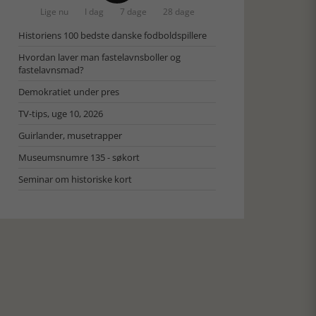
Lige nu
I dag
7 dage
28 dage
Historiens 100 bedste danske fodboldspillere
Hvordan laver man fastelavnsboller og
fastelavnsmad?
Demokratiet under pres
TV-tips, uge 10, 2026
Guirlander, musetrapper
Museumsnumre 135 - søkort
Seminar om historiske kort