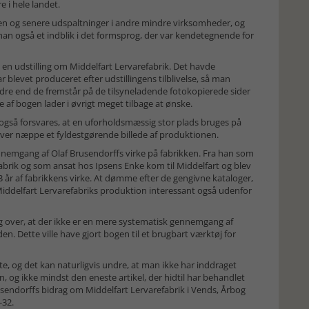
 i hele landet.
 og senere udspaltninger i andre mindre virksomheder, og
 man også et indblik i det formsprog, der var kendetegnende for
en udstilling om Middelfart Lervarefabrik. Det havde
 blevet produceret efter udstillingens tilblivelse, så man
dre end de fremstår på de tilsyneladende fotokopierede sider
e af bogen lader i øvrigt meget tilbage at ønske.
r også forsvares, at en uforholdsmæssig stor plads bruges på
iver næppe et fyldestgørende billede af produktionen.
nemgang af Olaf Brusendorffs virke på fabrikken. Fra han som
brik og som ansat hos Ipsens Enke kom til Middelfart og blev
3 år af fabrikkens virke. At dømme efter de gengivne kataloger,
Middelfart Lervarefabriks produktion interessant også udenfor
ig over, at der ikke er en mere systematisk gennemgang af
 Dette ville have gjort bogen til et brugbart værktøj for
te, og det kan naturligvis undre, at man ikke har inddraget
, og ikke mindst den eneste artikel, der hidtil har behandlet
sendorffs bidrag om Middelfart Lervarefabrik i Vends, Årbog
-32.