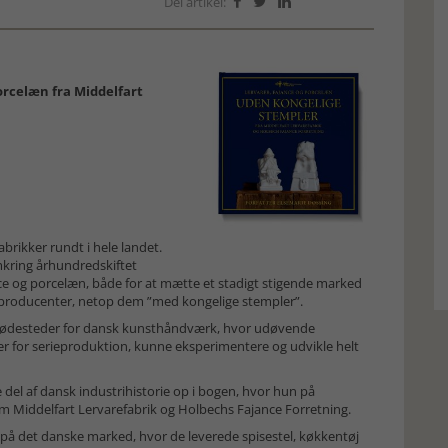
Del artikel:



orcelæn fra Middelfart
brikker rundt i hele landet.
ring århundredskiftet
nce og porcelæn, både for at mætte et stadigt stigende marked
 producenter, netop dem ”med kongelige stempler”.
ge fødesteder for dansk kunsthåndværk, hvor udøvende
 for serieproduktion, kunne eksperimentere og udvikle helt
 del af dansk industrihistorie op i bogen, hvor hun på
 om Middelfart Lervarefabrik og Holbechs Fajance Forretning.
 på det danske marked, hvor de leverede spisestel, køkkentøj