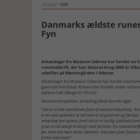
Visninger:
1500
Danmarks ældste runer
Fyn
Arkæologer fra Museum Odense har fundet en lil
runeindskrift, der kan dateres knap 2000 år tilba
udstillet på Møntergården i Odense.
Arkæologer fra Museum Odense har fundet Danmarks æl
gammelt knivsblad. Kniven blev fundet under resterne
dateres helt tilbage til 150 e.Kr.
Museumsinspektør, arkæolog Jakob Bonde siger:
”
Det er et helt enestående fund af national betydning. Ru
er en unik oplevelse at stå med et så gammelt og færdigt 
arkæolog kan opleve, fordi det er et utrolig sjældent fu
grad at stå ansigt til ansigt med fortiden. En runeindskri
før, man kan høre deres stemmer. Desuden giver fundet a
fortid med nutid.”