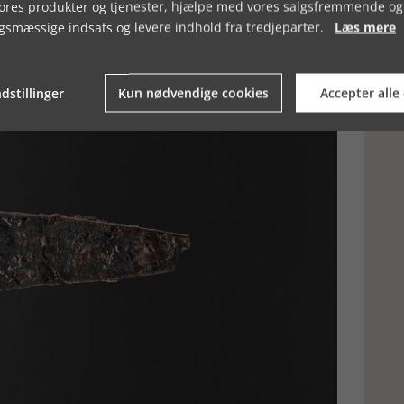
vores produkter og tjenester, hjælpe med vores salgsfremmende og
gør sådanne fund. Man kan roligt sige, at fundet af ”Lille Sværd” er
gsmæssige indsats og levere indhold fra tredjeparter.
Læs mere
dstillinger
Kun nødvendige cookies
Accepter alle