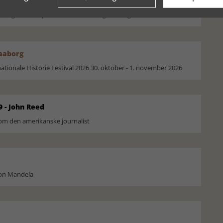
moselig i verden på Museum Silkeborg Hovedgården
Faaborg
ionale Historie Festival 2026 30. oktober - 1. november 2026
9 - John Reed
om den amerikanske journalist
son Mandela