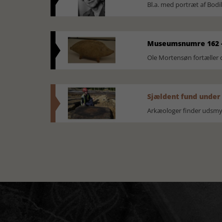
Bl.a. med portræt af Bodi
Museumsnumre 162 -
Ole Mortensøn fortælle
Sjældent fund under
Arkæologer finder udsmyk