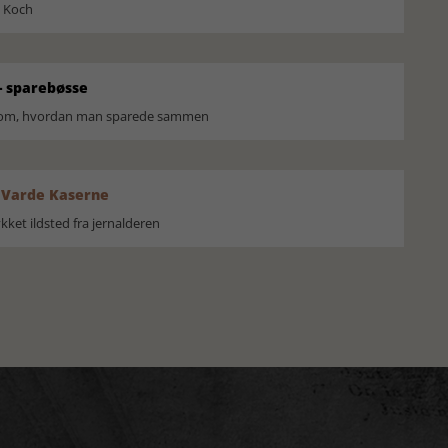
l Koch
 sparebøsse
r om, hvordan man sparede sammen
 Varde Kaserne
ket ildsted fra jernalderen