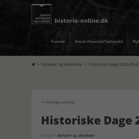
Forside
Dansk Historisk Fællesråd
Nyh
Nyheder og aktiviteter
Historiske Dage 2020 aflyst


Forrige artikel
Historiske Dage 
Kategori:
Nyheder og aktiviteter