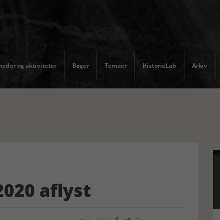
eder og aktiviteter
Bøger
Temaer
HistorieLab
Arkiv
2020 aflyst