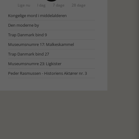
Lige nu
I dag
7 dage
28 dage
Kongelige mord i middelalderen
Den moderne by
Trap Danmark bind 9
Museumsnumre 17: Malkeskammel
Trap Danmark bind 27
Museumsnumre 23: Ligkister
Peder Rasmussen - Historiens Aktører nr. 3