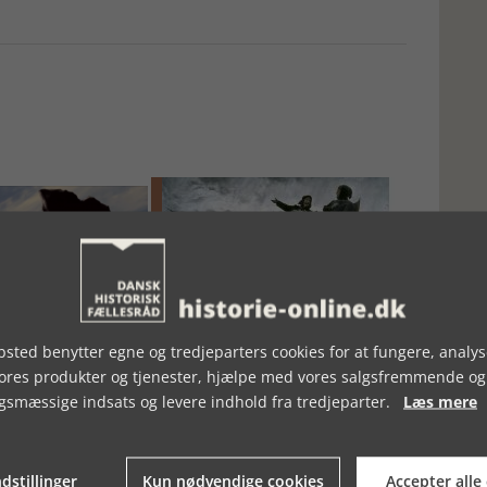
R EN KAMP
TV-TIPS, UGE 43, 2025
sted benytter egne og tredjeparters cookies for at fungere, analys
vores produkter og tjenester, hjælpe med vores salgsfremmende og
gsmæssige indsats og levere indhold fra tredjeparter.
Læs mere
dstillinger
Kun nødvendige cookies
Accepter alle