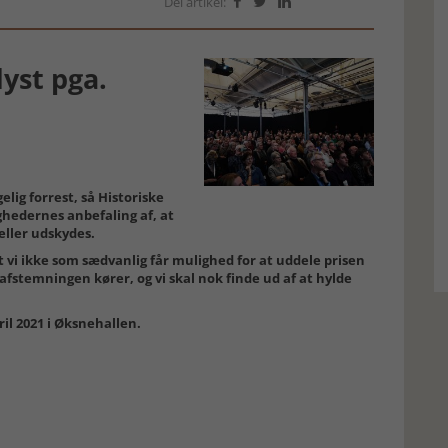
Del artikel:



lyst pga.
lig forrest, så Historiske
hedernes anbefaling af, at
eller udskydes.
at vi ikke som sædvanlig får mulighed for at uddele prisen
afstemningen kører, og vi skal nok finde ud af at hylde
ril 2021 i Øksnehallen.