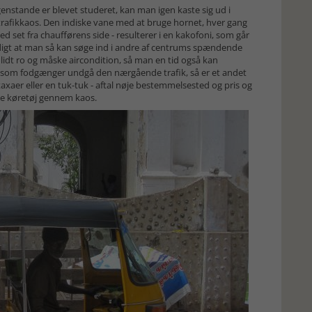
genstande er blevet studeret, kan man igen kaste sig ud i
afikkaos. Den indiske vane med at bruge hornet, hver gang
 set fra chaufførens side - resulterer i en kakofoni, som går
ldigt at man så kan søge ind i andre af centrums spændende
nde lidt ro og måske aircondition, så man en tid også kan
n som fodgænger undgå den nærgående trafik, så er et andet
taxaer eller en tuk-tuk - aftal nøje bestemmelsested og pris og
ille køretøj gennem kaos.