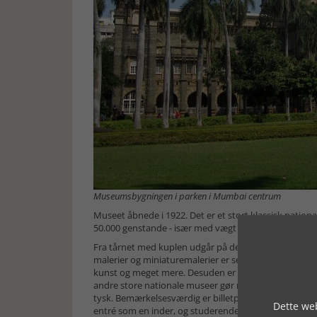
Museumsbygningen i parken i Mumbai centrum
Museet åbnede i 1922. Det er et stort klassisk natio
50.000 genstande - især med vægt på Indiens forhisto
Fra tårnet med kuplen udgår på de forskellige etager 
malerier og miniaturemalerier er seværdige. Hertil ko
kunst og meget mere. Desuden er der en naturhistori
andre store nationale museer gør man klogt i at udvæ
tysk. Bemærkelsesværdig er billetprisen, kun ca. 50 
Dette web
entré som en inder, og studerende kommer næsten gr