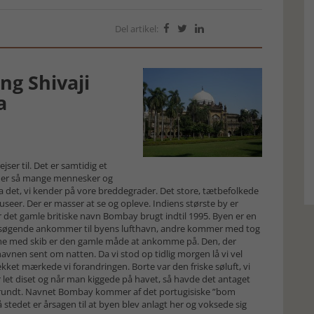
Del artikel:



ng Shivaji
a
ser til. Det er samtidig et
der er så mange mennesker og
fra det, vi kender på vore breddegrader. Det store, tætbefolkede
eer. Der er masser at se og opleve. Indiens største by er
det gamle britiske navn Bombay brugt indtil 1995. Byen er en
besøgende ankommer til byens lufthavn, andre kommer med tog
me med skib er den gamle måde at ankomme på. Den, der
havnen sent om natten. Da vi stod op tidlig morgen lå vi vel
kket mærkede vi forandringen. Borte var den friske søluft, vi
var let diset og når man kiggede på havet, så havde det antaget
lød rundt. Navnet Bombay kommer af det portugisiske ”bom
stedet er årsagen til at byen blev anlagt her og voksede sig