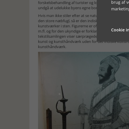
brug af 
forskelsbehandling af turister og lokale. Meningen e
undgå at udelukke byens egne borgere fra samlinger
marketin
Hvis man ikke stiler efter at se naturhistoriske rari
den store næbfugl, så er den indiske kunst værd at s
kunstværker i sten. Figurerne er oftest relateret til
Cookie in
m.fl. og for den ukyndige er forklaring nødvendig. M
tekstilsamlingen viser særprægede våbentyper og bek
kunst og kunsthåndværk uden for det indiske kulturo
kunsthåndværk.