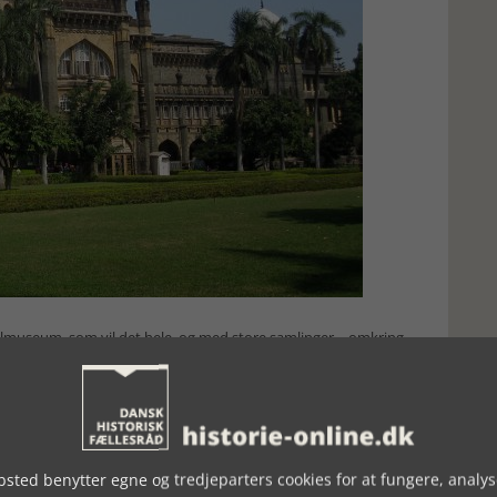
nalmuseum, som vil det hele, og med store samlinger – omkring
riske arkæologi, folkekunst og naturhistorie.
gallerier med samlinger. Særligt samlingerne af skulpturer,
mmer samlinger af mønter, tryk, våben, tekstiler, dekorativ
sk afdeling. Man kan bruge dage på museet, men ligesom i alle
lge, hvad man ønsker at se. Der er audioguider på engelsk og
kr., men vi udlændinge må betale mere end fem gange så meget i
sted benytter egne og tredjeparters cookies for at fungere, analys
atis ind. Andre offentlige samlinger har samme