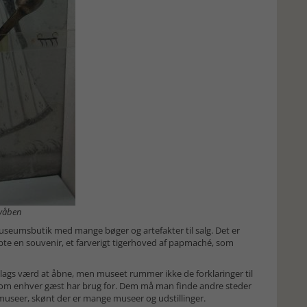
 våben
eumsbutik med mange bøger og artefakter til salg. Det er
e en souvenir, et farverigt tigerhoved af papmaché, som
lags værd at åbne, men museet rummer ikke de forklaringer til
, som enhver gæst har brug for. Dem må man finde andre steder
 museer, skønt der er mange museer og udstillinger.