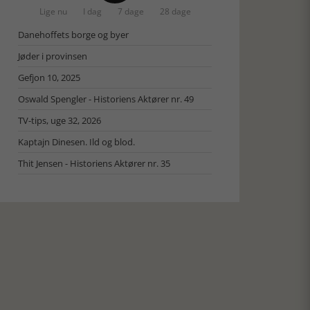
Lige nu
I dag
7 dage
28 dage
Danehoffets borge og byer
Jøder i provinsen
Gefjon 10, 2025
Oswald Spengler - Historiens Aktører nr. 49
TV-tips, uge 32, 2026
Kaptajn Dinesen. Ild og blod.
Thit Jensen - Historiens Aktører nr. 35