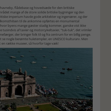
e havneby, flådebase og hovedsæde for den britiske
området mange af de store solide britiske bygninger og den
itiske imperium havde gode arkitekter og ingeniører, og der
velkomsthilsen til de ankomne opførtes en monumental
ed hvor byens mange gæster stadig kommer, ganske vist ikke
e tusindvis af taxier og motorcykeltaxier, ”tuk-tuk”, det vrimler
ærger, der bringer folk til og fra centrum for en billig penge.
or at se nogle berømte huletempler, en UNESCO kulturarv. Men
t en række museer, så hvorfor tage væk!