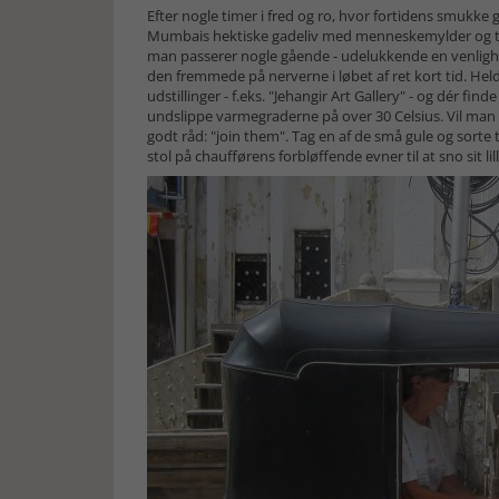
Efter nogle timer i fred og ro, hvor fortidens smukke 
Mumbais hektiske gadeliv med menneskemylder og tr
man passerer nogle gående - udelukkende en venlighed
den fremmede på nerverne i løbet af ret kort tid. He
udstillinger - f.eks. "Jehangir Art Gallery" - og dér fi
undslippe varmegraderne på over 30 Celsius. Vil ma
godt råd: "join them". Tag en af de små gule og sorte 
stol på chaufførens forbløffende evner til at sno sit l