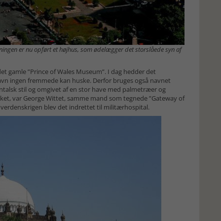
gningen er nu opført et højhus, som ødelægger det storslåede syn af
et gamle ”Prince of Wales Museum”. I dag hedder det
navn ingen fremmede kan huske. Derfor bruges også navnet
entalsk stil og omgivet af en stor have med palmetræer og
ket, var George Wittet, samme mand som tegnede ”Gateway of
verdenskrigen blev det indrettet til militærhospital.