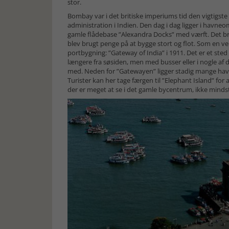
stor.
Bombay var i det britiske imperiums tid den vigtigst
administration i Indien. Den dag i dag ligger i havne
gamle flådebase ”Alexandra Docks” med værft. Det br
blev brugt penge på at bygge stort og flot. Som en 
portbygning: ”Gateway of India” i 1911. Det er et st
længere fra søsiden, men med busser eller i nogle af d
med. Neden for ”Gatewayen” ligger stadig mange havnef
Turister kan her tage færgen til ”Elephant Island” f
der er meget at se i det gamle bycentrum, ikke minds