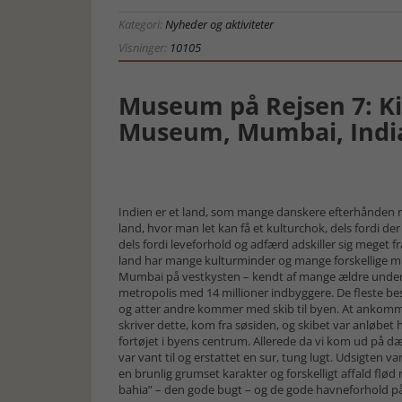
Kategori:
Nyheder og aktiviteter
Visninger:
10105
Museum på Rejsen 7: Ki
Museum, Mumbai, Indi
Indien er et land, som mange danskere efterhånden rej
land, hvor man let kan få et kulturchok, dels fordi 
dels fordi leveforhold og adfærd adskiller sig meget 
land har mange kulturminder og mange forskellige mus
Mumbai på vestkysten – kendt af mange ældre under 
metropolis med 14 millioner indbyggere. De fleste 
og atter andre kommer med skib til byen. At ankom
skriver dette, kom fra søsiden, og skibet var anløbet 
fortøjet i byens centrum. Allerede da vi kom ud på dæ
var vant til og erstattet en sur, tung lugt. Udsigten 
en brunlig grumset karakter og forskelligt affald f
bahia” – den gode bugt – og de gode havneforhold på 