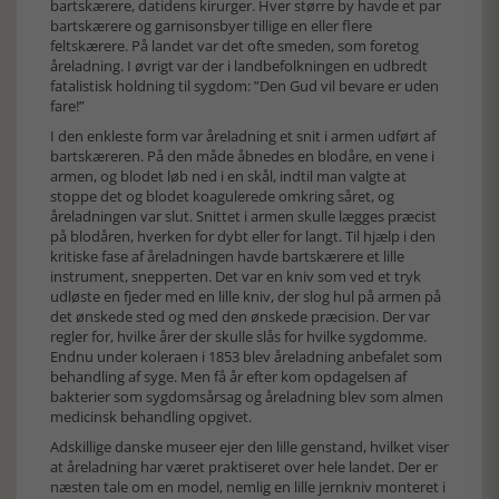
bartskærere, datidens kirurger. Hver større by havde et par
bartskærere og garnisonsbyer tillige en eller flere
feltskærere. På landet var det ofte smeden, som foretog
åreladning. I øvrigt var der i landbefolkningen en udbredt
fatalistisk holdning til sygdom: ”Den Gud vil bevare er uden
fare!”
I den enkleste form var åreladning et snit i armen udført af
bartskæreren. På den måde åbnedes en blodåre, en vene i
armen, og blodet løb ned i en skål, indtil man valgte at
stoppe det og blodet koagulerede omkring såret, og
åreladningen var slut. Snittet i armen skulle lægges præcist
på blodåren, hverken for dybt eller for langt. Til hjælp i den
kritiske fase af åreladningen havde bartskærere et lille
instrument, snepperten. Det var en kniv som ved et tryk
udløste en fjeder med en lille kniv, der slog hul på armen på
det ønskede sted og med den ønskede præcision. Der var
regler for, hvilke årer der skulle slås for hvilke sygdomme.
Endnu under koleraen i 1853 blev åreladning anbefalet som
behandling af syge. Men få år efter kom opdagelsen af
bakterier som sygdomsårsag og åreladning blev som almen
medicinsk behandling opgivet.
Adskillige danske museer ejer den lille genstand, hvilket viser
at åreladning har været praktiseret over hele landet. Der er
næsten tale om en model, nemlig en lille jernkniv monteret i