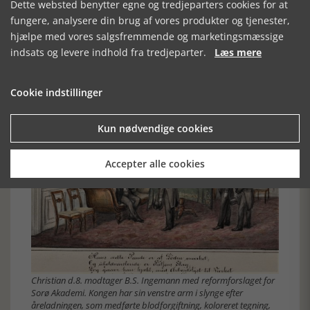
Det blev kongens død, da han derved pådrog sig en
Dette websted benytter egne og tredjeparters cookies for at
blodforgiftning. Han døde nogle uger efter åreladningen.
fungere, analysere din brug af vores produkter og tjenester,
hjælpe med vores salgsfremmende og marketingsmæssige
indsats og levere indhold fra tredjeparter.
Læs mere
Cookie indstillinger
Kun nødvendige cookies
Accepter alle cookies
Christian d.8. modtager B.S. Ingemann med reformforslaget for
Sorø Akademi. Kongen har sin venstre arm i slynge efter
åreladningen, som medførte blodforgiftning, koloreret tegning,