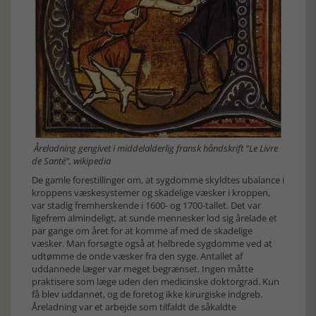
Åreladning gengivet i middelalderlig fransk håndskrift ”Le Livre
de Santé”, wikipedia
De gamle forestillinger om, at sygdomme skyldtes ubalance i
kroppens væskesystemer og skadelige væsker i kroppen,
var stadig fremherskende i 1600- og 1700-tallet. Det var
ligefrem almindeligt, at sunde mennesker lod sig årelade et
par gange om året for at komme af med de skadelige
væsker. Man forsøgte også at helbrede sygdomme ved at
udtømme de onde væsker fra den syge. Antallet af
uddannede læger var meget begrænset. Ingen måtte
praktisere som læge uden den medicinske doktorgrad. Kun
få blev uddannet, og de foretog ikke kirurgiske indgreb.
Åreladning var et arbejde som tilfaldt de såkaldte