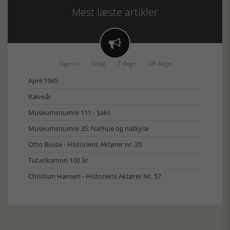
Mest læste artikler

Lige nu
I dag
7 dage
28 dage
April 1945
Ræveår
Museumsnumre 111 - Saks
Museumsnumre 35: Nathue og natkyse
Otto Busse - Historiens Aktører nr. 20
Tutankamon 100 år
Christian Hansen - Historiens Aktører Nr. 57