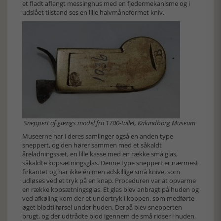
et fladt aflangt messinghus med en fjedermekanisme og i
udslået tilstand ses en lille halvmåneformet kniv.
Sneppert af gængs model fra 1700-tallet, Kalundborg Museum
Museerne har i deres samlinger også en anden type
sneppert, og den hører sammen med et såkaldt
åreladningssæt, en lille kasse med en række små glas,
såkaldte kopsætningsglas. Denne type sneppert er nærmest
firkantet og har ikke én men adskillige små knive, som
udløses ved et tryk på en knap. Proceduren var at opvarme
en række kopsætningsglas. Et glas blev anbragt på huden og
ved afkøling kom der et undertryk i koppen, som medførte
øget blodtilførsel under huden. Derpå blev snepperten
brugt, og der udtrådte blod igennem de små ridser i huden,