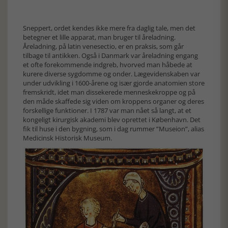
Sneppert, ordet kendes ikke mere fra daglig tale, men det
betegner et lille apparat, man bruger til åreladning.
Åreladning, på latin venesectio, er en praksis, som går
tilbage til antikken. Også i Danmark var åreladning engang
et ofte forekommende indgreb, hvorved man håbede at
kurere diverse sygdomme og onder. Lægevidenskaben var
under udvikling i 1600-årene og især gjorde anatomien store
fremskridt, idet man dissekerede menneskekroppe og på
den måde skaffede sig viden om kroppens organer og deres
forskellige funktioner. I 1787 var man nået så langt, at et
kongeligt kirurgisk akademi blev oprettet i København. Det
fik til huse i den bygning, som i dag rummer ”Museion”, alias
Medicinsk Historisk Museum.