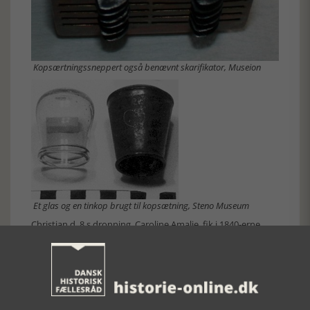
Kopsærtningssneppert også benævnt skarifikator, Museion
Et glas og en tinkop brugt til kopsætning, Steno Museum
Christian d. 8.s dronning, Caroline Amalie, fik i 1840-erne
hver måned foretaget kopsætning. Ved hoffet benyttedes
også igler til åreladning. Lægeigler kunne man købe på
apoteket og sætte dem på huden, hvor de satte sig fast og
sugede blod. Iglerne sattes dér, hvor dårligdommen var. Da
Christian 8 i januar 1848 efter et besøg på fregatten
”Valkyrien” blev forkølet, ordinerede livlægen en åreladning.