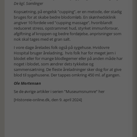
De kgl. Samlinger
Kopsætning, på engelsk ”cupping”, er en metode, der stadig
bruges for at skabe bedre blodomløb. En skønhedsklinik
angiver 10 fordele ved ”cupping massage”, hvoriblandt
reduceret stress, opstrammet hud, styrket immunforsvar,
afgiftning af kroppen og bedre fordøjelse, anprisninger som
nok skal tages med et gran salt.
I vore dage årelades folk også på sygehuse. Hvidovre
Hospital bruger åreladning, hvis folk har for meget jern i
blodet eller for mange blodlegemer eller på anden måde har
noget i blodet, som ændrer dets tykkelse og
sammensætning. De fleste åreladninger sker dog for at give
blod til sygehusene. Der tappes omkring 450 ml. af gangen.
Ole Mortensøn
Se de øvrige artikler i serien ”Museumsnumre” her
[Historeie-online.dk, den 9. april 2024]