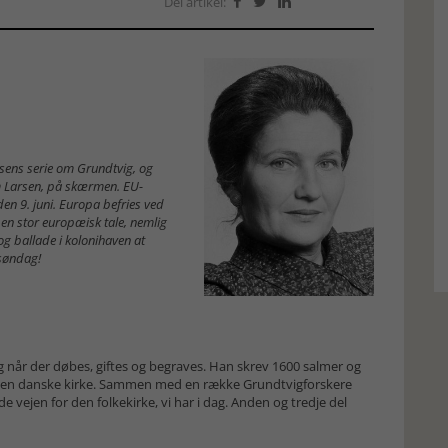
Del artikel:



sens serie om Grundtvig, og
 Larsen, på skærmen. EU-
den 9. juni. Europa befries ved
i en stor europæisk tale, nemlig
 og ballade i kolonihaven at
 søndag!
g når der døbes, giftes og begraves. Han skrev 1600 salmer og
 den danske kirke. Sammen med en række Grundtvigforskere
 vejen for den folkekirke, vi har i dag. Anden og tredje del