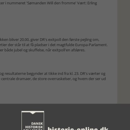
ker i nummeret 'Sømanden Will den fromme' Vært: Erling
ken bliver 20.00, giver DR's exitpoll den første pejling om,
ier der står til at få pladser i det magtfulde Europa-Parlament.
 både jubel og skuffelse, når exitpoll'en afsløres.
g resultaterne begynder at tikke ind fra kl. 23. DR's værter og
e centrale dramaer, de store overraskelser, og hvem der ser ud
 sammen med Europa-Parlamentet i København dykket ned i
tore og historiske taler, der giver indblik i tendenser og
m 50 år. I dette program handler det om Simone Veils tale fra