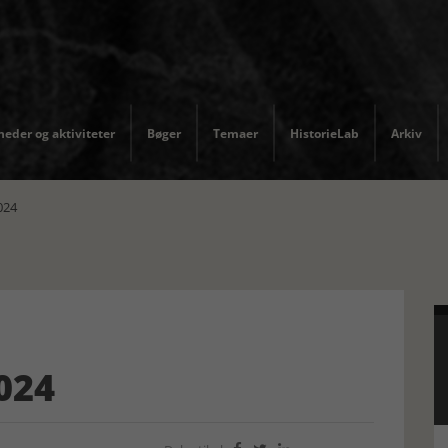
eder og aktiviteter
Bøger
Temaer
HistorieLab
Arkiv
024
2024