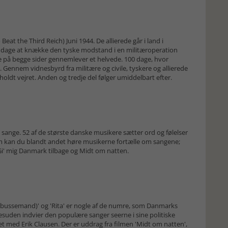
at the Third Reich) Juni 1944. De allierede går i land i
 dage at knække den tyske modstand i en militæroperation
ne på begge sider gennemlever et helvede. 100 dage, hvor
. Gennem vidnesbyrd fra militære og civile, tyskere og allierede
oldt vejret. Anden og tredje del følger umiddelbart efter.
 sange. 52 af de største danske musikere sætter ord og følelser
am kan du blandt andet høre musikerne fortælle om sangene;
 Gi' mig Danmark tilbage og Midt om natten.
 en bussemand)' og 'Rita' er nogle af de numre, som Danmarks
suden indvier den populære sanger seerne i sine politiske
med Erik Clausen. Der er uddrag fra filmen 'Midt om natten',