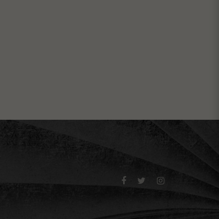


