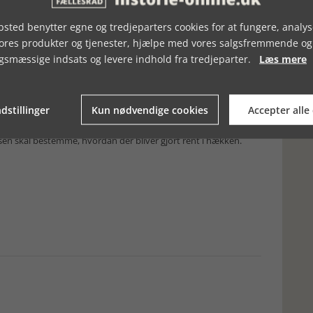
tets magt. Talen introduceres og perspektiveres efterfølgende
 departementschef Claus Grube. Programmet er produceret i
sted benytter egne og tredjeparters cookies for at fungere, analys
 med støtte fra Europa-Nævnet.
vores produkter og tjenester, hjælpe med vores salgsfremmende og
gsmæssige indsats og levere indhold fra tredjeparter.
Læs mere
thelsens Minde uden for Aalborg. En masse unge er flyttet ind i
dstillinger
Kun nødvendige cookies
Accepter alle
nden gennem 33 år bliver udfordret af yngre folk, der vil have
på, hvad havelejerne mener med fællesskab. Nogle vil drikke øl i
elsen skal bestemme, hvordan der bliver gjort rent i hækken.