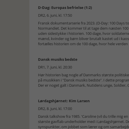
D-Dag: Europas befrielse (1:2)
DR2, 6. juni, kl. 17:50
Fransk dokumentarserie fra 2023. (D-Day: 100 Days to Be
Normandiet. Det kommer til at tage dem næsten 100
uden sidestykke i historien. 100 dage, hvor soldater
mænd, kvinder og børn bliver brutalt kastet ud i kaos
fortælles historien om de 100 dage, hvor hele verden h
Dansk musiks bedste
DR1, 7. juni, kl. 20:30
Hør historien bag nogle af Danmarks største politiske
på musikken i "Dansk musiks bedste". I dette progr
Der er noget galt i Danmark, Nutidens unge, Soldier,
Lørdagshjørnet: Kim Larsen
DR2, 8. juni, kl. 17:00
Dansk talkshow fra 1985. 'Caroline (vil du trille mig
største gavflab underholder med i Lørdagshjørnet. De
synspunkter, om jobbet som lærer og om samarbejdet 