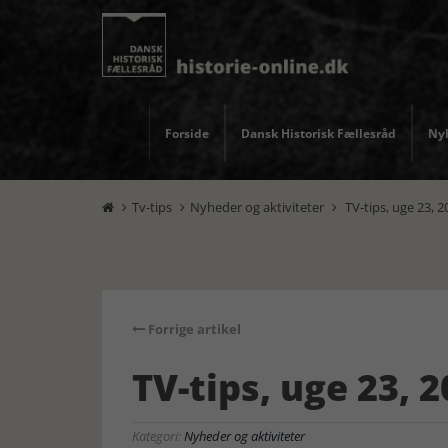
Forside
Dansk Historisk Fællesråd
Nyh
Tv-tips
Nyheder og aktiviteter
TV-tips, uge 23, 2



Forrige artikel
TV-tips, uge 23, 
Kategori:
Nyheder og aktiviteter