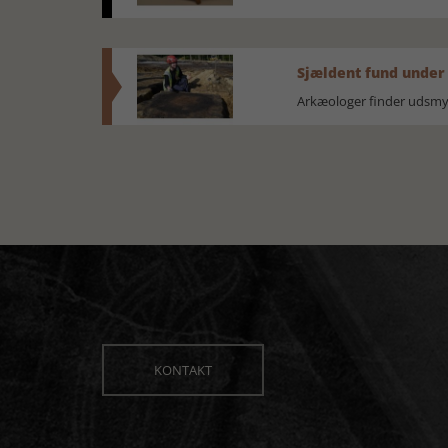
Sjældent fund under
Arkæologer finder udsmyk
KONTAKT