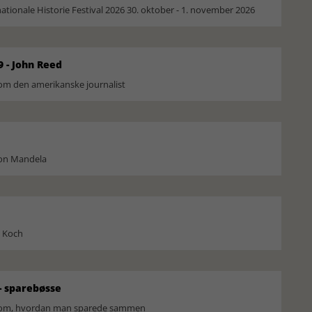
ionale Historie Festival 2026 30. oktober - 1. november 2026
9 - John Reed
om den amerikanske journalist
son Mandela
l Koch
 sparebøsse
r om, hvordan man sparede sammen