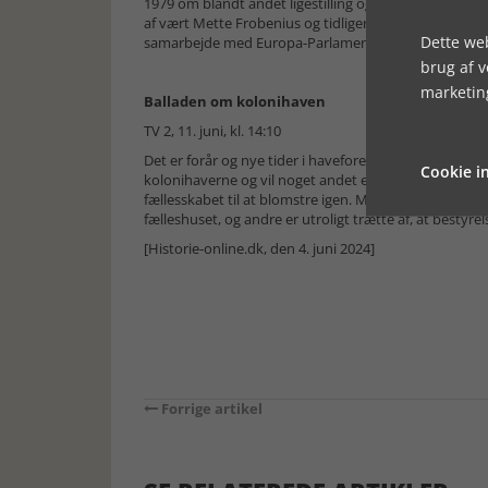
1979 om blandt andet ligestilling og Europa-Parlamen
af vært Mette Frobenius og tidligere ambassadør og
Dette web
samarbejde med Europa-Parlamentet i København og
brug af 
marketin
Balladen om kolonihaven
TV 2, 11. juni, kl. 14:10
Det er forår og nye tider i haveforeningen Jørgen Ber
Cookie in
kolonihaverne og vil noget andet end de gamle. Forma
fællesskabet til at blomstre igen. Men der er forskel 
fælleshuset, og andre er utroligt trætte af, at bestyr
[Historie-online.dk, den 4. juni 2024]
Forrige artikel