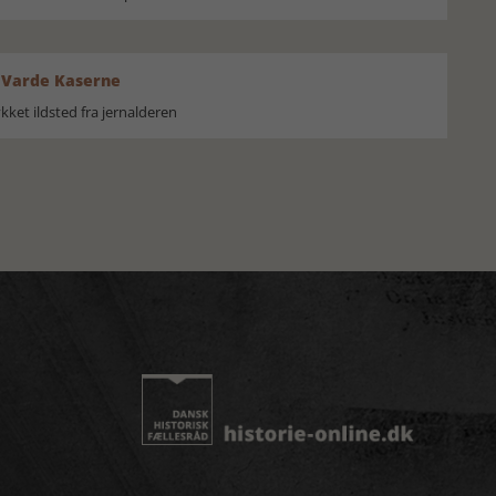
 Varde Kaserne
ket ildsted fra jernalderen