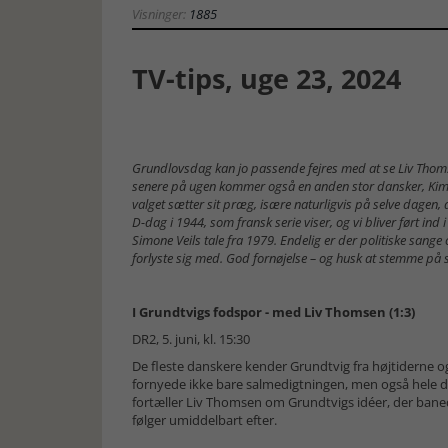
Visninger:
1885
TV-tips, uge 23, 2024
Grundlovsdag kan jo passende fejres med at se Liv Thom
senere på ugen kommer også en anden stor dansker, Kim
valget sætter sit præg, isære naturligvis på selve dagen, 
D-dag i 1944, som fransk serie viser, og vi bliver ført ind 
Simone Veils tale fra 1979. Endelig er der politiske sange
forlyste sig med. God fornøjelse – og husk at stemme på
I Grundtvigs fodspor - med Liv Thomsen (1:3)
DR2, 5. juni, kl. 15:30
De fleste danskere kender Grundtvig fra højtiderne o
fornyede ikke bare salmedigtningen, men også hele
fortæller Liv Thomsen om Grundtvigs idéer, der banede
følger umiddelbart efter.