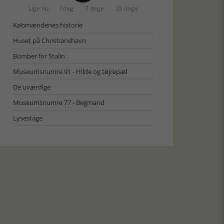
Lige nu
I dag
7 dage
28 dage
Købmændenes historie
Huset på Christianshavn
Bomber for Stalin
Museumsnumre 91 - Hilde og tøjrepæl
De uværdige
Museumsnumre 77 - Begmand
Lysestage