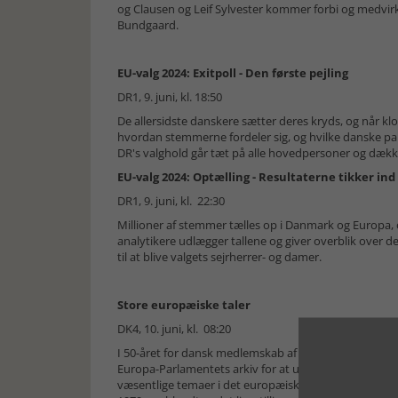
og Clausen og Leif Sylvester kommer forbi og medvir
Bundgaard.
EU-valg 2024: Exitpoll - Den første pejling
DR1, 9. juni, kl. 18:50
De allersidste danskere sætter deres kryds, og når klok
hvordan stemmerne fordeler sig, og hvilke danske part
DR's valghold går tæt på alle hovedpersoner og dækker
EU-valg 2024: Optælling - Resultaterne tikker ind
DR1, 9. juni, kl. 22:30
Millioner af stemmer tælles op i Danmark og Europa, o
analytikere udlægger tallene og giver overblik over d
til at blive valgets sejrherrer- og damer.
Store europæiske taler
DK4, 10. juni, kl. 08:20
I 50-året for dansk medlemskab af EF og EU er dk4
Europa-Parlamentets arkiv for at udvælge nogle af de s
væsentlige temaer i det europæiske samarbejde genne