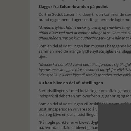
Slagger fra Solum-branden på podiet
Dorthe Godsk Larsen fik ideen til den kommende særuds
brand og gennem ti uger sendte generende lugte mo
”
Branden fyldte, både i næse og svælg og i medierne, og d
affald bliver ved med at komme tilbage til os. Som museu
affaldshåndtering og klimaudfordringer - og vi håber at
Som en del af udstillingen kan museets besøgende k
sammen med de mange fyldte syltetøjsglas skal slagge
øjne.
”
Mennesket har altid været nødt til at forholde sig til af
byerne, men smoggen blev set som et udtryk for effektivis
i det øjeblik, vi lukker låget til skraldespanden under køk
Du kan blive en del af udstillingen
Særudstillingen vil med fortællinger om affald gennem
indspark til debatten om overforbrug, genbrug og fo
Som en del af udstillingen vil Roskilde Museum række 
udstillingsperioden vil vare i to år, og undervejs vil
frem og blive en del af udstillingen.
”På nogle punkter er vi blevet dygtigere til at håndte
på, hvordan affald er blevet genanvendt gennem tiden. 