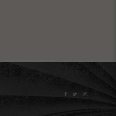


