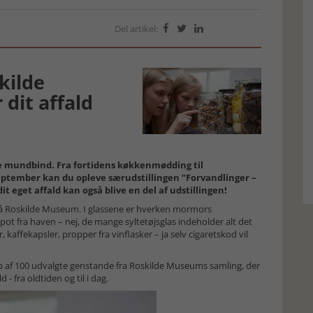
Del artikel:



kilde
dit affald
te mundbind. Fra fortidens køkkenmødding til
eptember kan du opleve særudstillingen ”Forvandlinger –
t eget affald kan også blive en del af udstillingen!
et på Roskilde Museum. I glassene er hverken mormors
 fra haven – nej, de mange syltetøjsglas indeholder alt det
 kaffekapsler, propper fra vinflasker – ja selv cigaretskod vil
kab af 100 udvalgte genstande fra Roskilde Museums samling, der
- fra oldtiden og til i dag.