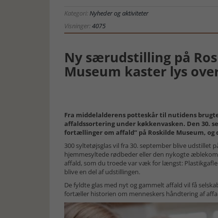
Kategori:
Nyheder og aktiviteter
Visninger:
4075
Ny særudstilling på Ros
Museum kaster lys over 
Fra middelalderens potteskår til nutidens brug
affaldssortering under køkkenvasken. Den 30. s
fortællinger om affald” på Roskilde Museum, og di
300 syltetøjsglas vil fra 30. september blive udstill
hjemmesyltede rødbeder eller den nykogte æblekompot
affald, som du troede var væk for længst: Plastikgafler,
blive en del af udstillingen.
De fyldte glas med nyt og gammelt affald vil få sels
fortæller historien om menneskers håndtering af affald 