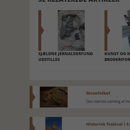
SJÆLDNE JERNALDERFUND
KUNST OG 
UDSTILLES
BRODERIFO
Mosefolket
Den største samling af 
Historisk festival i 