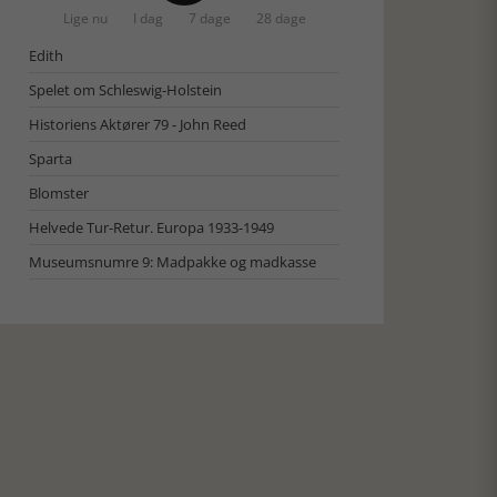
Lige nu
I dag
7 dage
28 dage
Edith
Spelet om Schleswig-Holstein
Historiens Aktører 79 - John Reed
Sparta
Blomster
Helvede Tur-Retur. Europa 1933-1949
Museumsnumre 9: Madpakke og madkasse