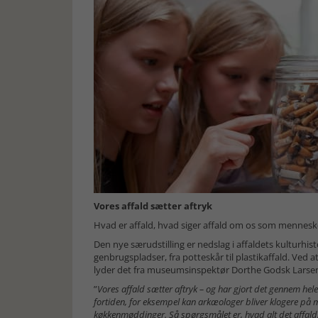
Vores affald sætter aftryk
Hvad er affald, hvad siger affald om os som mennesker
Den nye særudstilling er nedslag i affaldets kulturhi
genbrugspladser, fra potteskår til plastikaffald. Ved at
lyder det fra museumsinspektør Dorthe Godsk Larse
”
Vores affald sætter aftryk – og har gjort det gennem hele m
fortiden, for eksempel kan arkæologer bliver klogere på 
køkkenmøddinger. Så spørgsmålet er, hvad alt det affald, 