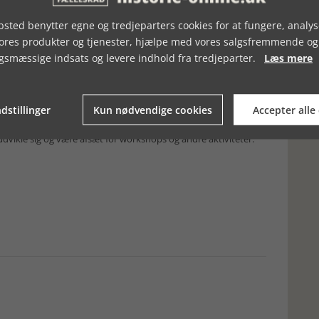
ste nyt lys på affald. At den kan engagere mange – og måske
ra Dorthe Godsk Larsen.
sted benytter egne og tredjeparters cookies for at fungere, analys
kshops, hvor man kan deltage i skabelsen af ”Det formuldede
vores produkter og tjenester, hjælpe med vores salgsfremmende og
gsmæssige indsats og levere indhold fra tredjeparter.
Læs mere
iteter på
roskildemuseum/forvandlinger.
fald” kan opleves på Roskilde Museum fra den 30. september og
åndteret affald.
dstillinger
Kun nødvendige cookies
Accepter alle
roblematik omkring forbrug og klima og er dermed en stemme
 klodens tilstand, bæredygtighed og menneskets rolle heri.
e udvikle sig og være afsæt for workshops og andre aktiviteter.