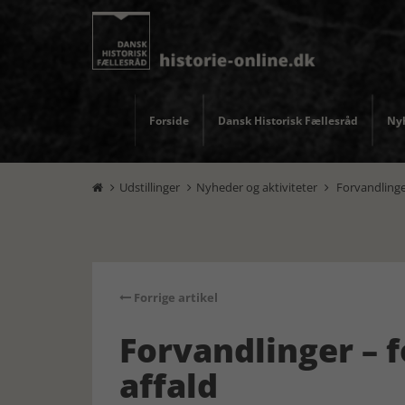
Forside
Dansk Historisk Fællesråd
Nyh
Udstillinger
Nyheder og aktiviteter
Forvandlinger



Forrige artikel
Forvandlinger – 
affald