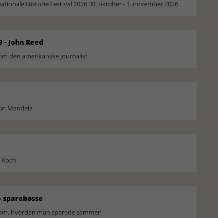
ionale Historie Festival 2026 30. oktober - 1. november 2026
9 - John Reed
om den amerikanske journalist
son Mandela
l Koch
 sparebøsse
r om, hvordan man sparede sammen