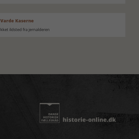
 Varde Kaserne
ket ildsted fra jernalderen