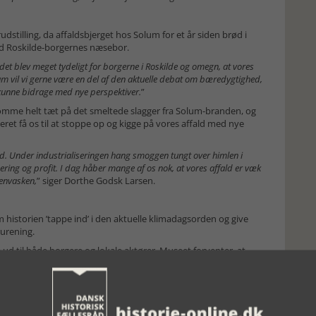
tilling, da affaldsbjerget hos Solum for et år siden brød i
d Roskilde-borgernes næsebor.
et blev meget tydeligt for borgerne i Roskilde og omegn, at vores
m vil vi gerne være en del af den aktuelle debat om bæredygtighed,
 kunne bidrage med nye perspektiver.
”
omme helt tæt på det smeltede slagger fra Solum-branden, og
ret få os til at stoppe op og kigge på vores affald med nye
fald. Under industrialiseringen hang smoggen tungt over himlen i
ering og profit. I dag håber mange af os nok, at vores affald er væk
kenvasken,
” siger Dorthe Godsk Larsen.
 historien ’tappe ind’ i den aktuelle klimadagsorden og give
rurening.
ud til både borgere og lokale aktører. Museet forventer, at
 der være mange muligheder for at finde sin indre hverdagsaktivist
re vores affald – men måske kan vi også lære noget af at kigge
Faktum er jo, at vi lever i en tid, hvor vi fortsat producerer