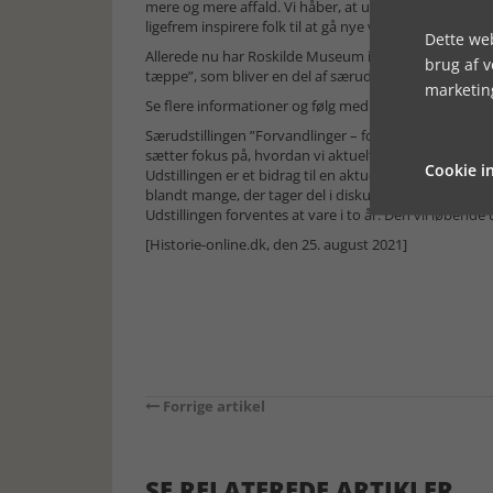
mere og mere affald. Vi håber, at udstillingen kan ka
ligefrem inspirere folk til at gå nye veje,” lyder det f
Dette web
Allerede nu har Roskilde Museum inviteret til to wor
brug af 
tæppe”, som bliver en del af særudstillingen.
marketin
Se flere informationer og følg med i kommende aktiv
Særudstillingen ”Forvandlinger – fortællinger om af
sætter fokus på, hvordan vi aktuelt og historisk har h
Cookie in
Udstillingen er et bidrag til en aktuel og alvorlig p
blandt mange, der tager del i diskussionerne omkring
Udstillingen forventes at vare i to år. Den vil løbend
[Historie-online.dk, den 25. august 2021]
Forrige artikel
SE RELATEREDE ARTIKLER