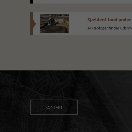
Sjældent fund under
Arkæologer finder udsmyk
KONTAKT