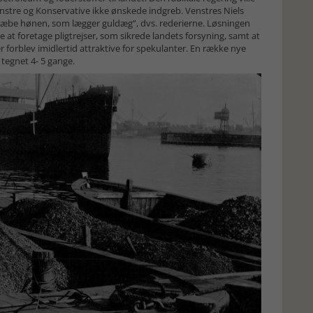
Venstre og Konservative ikke ønskede indgreb. Venstres Niels
dræbe hønen, som lægger guldæg”, dvs. rederierne. Løsningen
 at foretage pligtrejser, som sikrede landets forsyning, samt at
 forblev imidlertid attraktive for spekulanter. En række nye
tegnet 4- 5 gange.