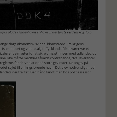
nis plads i Københavns Frihavn under første verdenskrig, foto
mange slags økonomisk svindel blomstrede. Fra krigens
Især import og videresalg til Tyskland af fødevarer var et
igsførende magter for at sikre omsætningen med udlandet, og
 skibe ikke måtte medføre såkaldt kontrabande, dvs. leverancer
å reglerne, for derved at opnå store gevinster. De angav på
edet sejlet til en krigsførende havn. Det blev nødvendigt med
landets neutralitet. Den hånd fandt man hos politiassessor