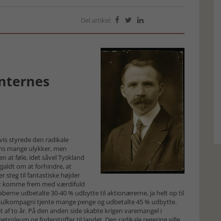
Del artikel:



nternes
vis styrede den radikale
gens mange ulykker, men
en at føle, idet såvel Tyskland
jaldt om at forhindre, at
r steg til fantastiske højder
 at komme frem med værdifuld
berne udbetalte 30-40 % udbytte til aktionærerne, ja helt op til
 Kulkompagni tjente mange penge og udbetalte 45 % udbytte.
 af to år. På den anden side skabte krigen varemangel i
etroleum og foderstoffer til landet. Den radikale regering ville