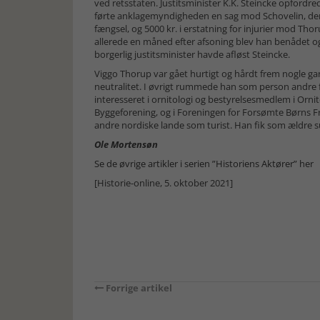
ved retsstaten. Justitsminister K.K. Steincke opfordre
førte anklagemyndigheden en sag mod Schovelin, der 
fængsel, og 5000 kr. i erstatning for injurier mod Thor
allerede en måned efter afsoning blev han benådet og 
borgerlig justitsminister havde afløst Steincke.
Viggo Thorup var gået hurtigt og hårdt frem nogle gan
neutralitet. I øvrigt rummede han som person andre 
interesseret i ornitologi og bestyrelsesmedlem i Orn
Byggeforening, og i Foreningen for Forsømte Børns Fre
andre nordiske lande som turist. Han fik som ældre s
Ole Mortensøn
Se de øvrige artikler i serien ”Historiens Aktører” her
[Historie-online, 5. oktober 2021]
Forrige artikel