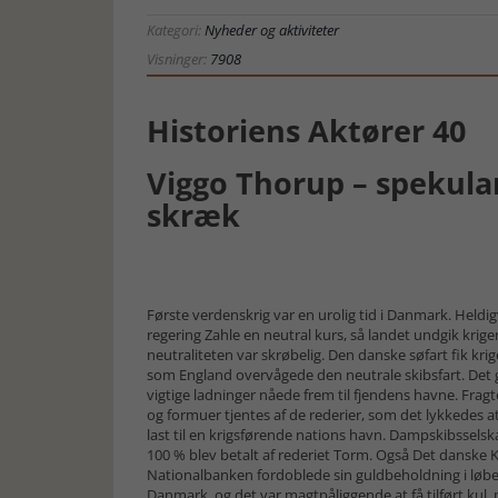
Kategori:
Nyheder og aktiviteter
Visninger:
7908
Historiens Aktører 40
Viggo Thorup – spekula
skræk
Første verdenskrig var en urolig tid i Danmark. Heldig
regering Zahle en neutral kurs, så landet undgik kri
neutraliteten var skrøbelig. Den danske søfart fik krig
som England overvågede den neutrale skibsfart. Det g
vigtige ladninger nåede frem til fjendens havne. Fragte
og formuer tjentes af de rederier, som det lykkedes
last til en krigsførende nations havn. Dampskibsselska
100 % blev betalt af rederiet Torm. Også Det danske
Nationalbanken fordoblede sin guldbeholdning i løbet
Danmark, og det var magtpåliggende at få tilført kul, p