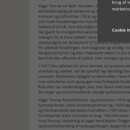
brug af 
Viggo Thorup var født i Randers i 1876, blev student o
marketin
amtsfuldmægtig på Færøerne og senere assistent ved s
kriminal- og politiretten i 1914, og det var i den still
som brød handelsreglerne. Han fik hjælp af Rigsdage
bødestraf til folk, som ikke fulgte reglerne. De flest
Cookie in
Det gjaldt for mangemillionæren Bojsen-Thøgersen, e
anklaget for at have opkøbt store mængder fedt i USA.
sandsynligvis var de bestemt til Tyskland. Englænder
fik udbetalt forsikringen. Han nægtede sig skyldig i 
fængsel på Nytorv og blev i højesteret idømt tre års 
børsfolk blev afhentet af politiet, blev anklaget og str
I 1917 blev søfarten for alvor lammet, da tyskerne 
standset og sænket, når de opholdt sig i fjendtligt far
Levanten. Rederierne oplagde nu deres skibe. Faren fo
men skibsfarten kom igang igen med forhøjede forsik
Året efter var verdenskrigen slut, men årene med speku
lønninger og virksomhedskrak. Mange spekulationsred
Viggo Thorup forlod kriminal- og politiretten i 1919 og 
byretsdommer, siden landsretsdommer og i 1929 højes
og hårdhændede optræden mod eliten. I 1925 skrev l
Fondsbørsen Julius Schovelin en bog: "Inkvisitionens si
mod Thorup i anledning af sagen mod Bojsen-Thøgers
og brutal behandling af varetægtsfangen. Bogen fik st