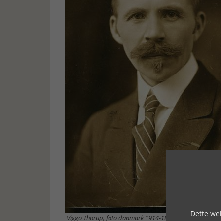
Dette web
Viggo Thorup, foto danmark 1914-18.dk