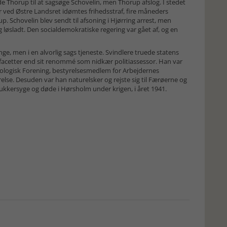
de Thorup til at sagsøge Schovelin, men Thorup afslog. I stedet
ved Østre Landsret idømtes frihedsstraf, fire måneders
up. Schovelin blev sendt til afsoning i Hjørring arrest, men
løsladt. Den socialdemokratiske regering var gået af, og en
ge, men i en alvorlig sags tjeneste. Svindlere truede statens
facetter end sit renommé som nidkær politiassessor. Han var
itologisk Forening, bestyrelsesmedlem for Arbejdernes
lse. Desuden var han naturelsker og rejste sig til Færøerne og
ukkersyge og døde i Hørsholm under krigen, i året 1941.