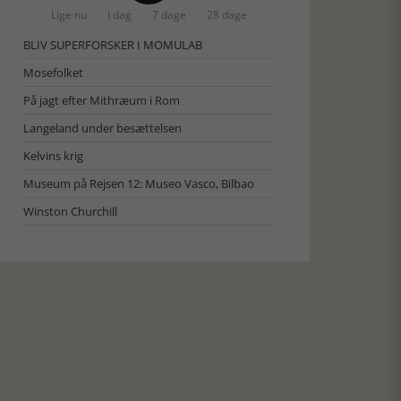
Lige nu
I dag
7 dage
28 dage
BLIV SUPERFORSKER I MOMULAB
Mosefolket
På jagt efter Mithræum i Rom
Langeland under besættelsen
Kelvins krig
Museum på Rejsen 12: Museo Vasco, Bilbao
Winston Churchill