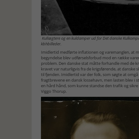
Kullægtere og en kuldamper ud for Det danske Kulkompag
kbhbilleder.
Imidlertid medførte inflationen og varemanglen, at 
begyndelse blev udførselsforbud mod en række varer. 
problem. Den danske stat måtte forhandle med de kr
kravet var naturligvis fra de krigsførende, at danske
til fjenden. Imidlertid var der folk, som søgte at omg
fragtbrevene en dansk lossehavn, men lasten blev i st
en hård hånd, som kunne standse den trafik og sikre 
Viggo Thorup.