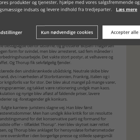
vores produkter og tjenester, hjælpe med vores salgsfremmende og
g cand. jur. 1901. Han blev sagfører i København, derefter
gsmæssige indsats og levere indhold fra tredjeparter.
Læs mere
ø- og handelsretten. Herefter blev han retsassessor i
ing, han tog fat på at arrestere og anklage en række personer,
n, som i 1916 vedtog en lov, som gav mulighed for fængsel og
e sager resulterede i bødestraffe, men enkelte endte med fængsel.
dstillinger
Kun nødvendige cookies
Accepter alle
jer af den smukke lystgård Frydenlund i Vedbæk. Han blev
 Ifølge papirerne skulle lasterne til Danmark, men
ne beslaglagde derfor lasterne, og grosserer Bojsen-Thøgersen
nogen form for svindel, men blev arresteret, sad fem måneder i
forbedringshusarbejde. Det vakte stort postyr, at velhavere og
affet. Og Thorup fik selvfølgelig fjender.
erklærede den uindskrænkede ubådskrig. Neutrale skibe blev
vand, dvs i nærheden af Storbritannien, Frankrig, Italien og i
r krigsforlis var for stor. Der blev akut mangel på mange varer,
ringspræmier, og takket være rationering undgik man kaos.
lation og nyrige blev afløst af faldende priser, lavere
erier og -foretagender gik konkurs.
fulgte karriere- juristens slagne vej. Han blev først
teretsdommer. Men han undgik ikke kritik for sin resolutte
andstingsmand for det konservative parti og formand for
dste offer – tilfældet Thorup". Heri blev skytset især rettet
en, og Thorup blev anklaget for hensynsløse forhørsmetoder
ore overskrifter i den borgerlige presse og stillede spørgsmål