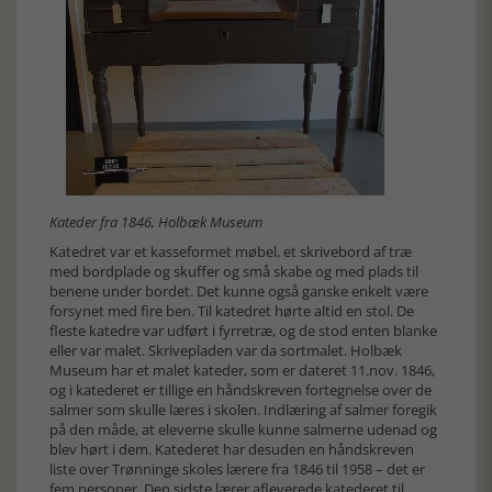
Kateder fra 1846, Holbæk Museum
Katedret var et kasseformet møbel, et skrivebord af træ
med bordplade og skuffer og små skabe og med plads til
benene under bordet. Det kunne også ganske enkelt være
forsynet med fire ben. Til katedret hørte altid en stol. De
fleste katedre var udført i fyrretræ, og de stod enten blanke
eller var malet. Skrivepladen var da sortmalet. Holbæk
Museum har et malet kateder, som er dateret 11.nov. 1846,
og i katederet er tillige en håndskreven fortegnelse over de
salmer som skulle læres i skolen. Indlæring af salmer foregik
på den måde, at eleverne skulle kunne salmerne udenad og
blev hørt i dem. Katederet har desuden en håndskreven
liste over Trønninge skoles lærere fra 1846 til 1958 – det er
fem personer. Den sidste lærer afleverede katederet til