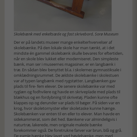
Skolebænk med enkeltsæde og fast skrivebord, Sorø Museum
Der er på landets museer mange enkelterhvervelser af
skolebænke. På den lokale skole har man tænkt, at i det
mindste én gammel skolebænk skulle bevares for eftertiden,
når en skole blev lukket eller moderniseret. Den simpleste
bænk, man ser i museernes magasiner, er en langbænk i
træ. En sådan blev benyttet bl.a. i skolernes gymnastiksale i
omklædningsrummet. De ældste skolebænke i skolestuen
var af typen langbænk med rygstøtter. Langbænken gav
plads til fire- fem elever. De senere skolebænke var med
ryglæn og fodhvilere og havde en skriveplade med plads til
blækhus og en fordybning til skrivetøj. Pladen kunne ofte
klappes op og derunder var plads til bøger. På siden var en
krog, hvor skoletornyster eller skoletaske kunne hænge.
Skolebænken var enten til en eller to elever. Man havde en
sidekammerat, som det hed. Bænkene var almindeligvis i
naturtræ, lakerede, men originale malede bænke
forekommer også. De foretrukne farver var brun, blå og grå.
De gamle bænke blev lavet ved høvlebænke, men med