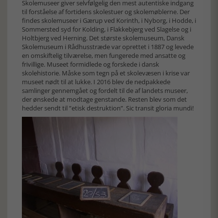
Skolemuseer giver selvfølgelig den mest autentiske indgang
til forståelse af fortidens skolestuer og skolemøblerne. Der
findes skolemuseer i Gærup ved Korinth, i Nyborg, i Hodde, i
Sommersted syd for Kolding, i Flakkebjerg ved Slagelse og i
Holtbjerg ved Herning. Det største skolemuseum, Dansk
Skolemuseum i Rådhusstræde var oprettet i 1887 og levede
en omskiftelig tilværelse, men fungerede med ansatte og
frivillige. Museet formidlede og forskede i dansk
skolehistorie. Måske som tegn på et skolevæsen i krise var
museet nødt til at lukke. I 2016 blev de nedpakkede
samlinger gennemgået og fordelt til de af landets museer,
der ønskede at modtage genstande. Resten blev som det
hedder sendt til ”etisk destruktion”. Sic transit gloria mundi!