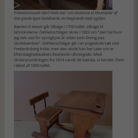
Frilandsmuseet Hjerl Hede har i sin skolestue et eksemplar af
den gamle type skolebænk, en langbænk med ryglæn.
Bænke til elever går tilbage i 1700-tallet, tilbage til
latinskolerne. Oehlenschläger skrev i 1822 om ”den Sal hvor
jeg selv sad for syvogtyve år siden som Dreng paa
Skolebænken”. Oehlenschläger gik i en pogeskole tæt ved
Frederiksberg kirke, men den skole han her taler om er
Efterslægtselskabets Realskole i Østergade. Med
skoleranordningen fra 1814 vandt de bænke, vi kender, frem
i løbet af 1800-tallet.