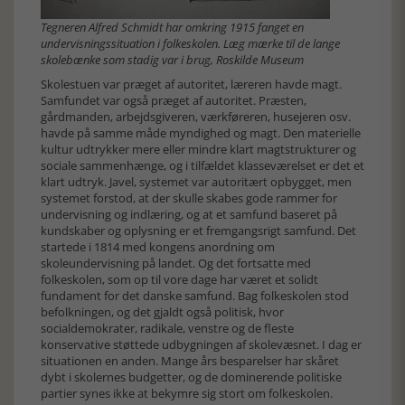
Tegneren Alfred Schmidt har omkring 1915 fanget en
undervisningssituation i folkeskolen. Læg mærke til de lange
skolebænke som stadig var i brug, Roskilde Museum
Skolestuen var præget af autoritet, læreren havde magt.
Samfundet var også præget af autoritet. Præsten,
gårdmanden, arbejdsgiveren, værkføreren, husejeren osv.
havde på samme måde myndighed og magt. Den materielle
kultur udtrykker mere eller mindre klart magtstrukturer og
sociale sammenhænge, og i tilfældet klasseværelset er det et
klart udtryk. Javel, systemet var autoritært opbygget, men
systemet forstod, at der skulle skabes gode rammer for
undervisning og indlæring, og at et samfund baseret på
kundskaber og oplysning er et fremgangsrigt samfund. Det
startede i 1814 med kongens anordning om
skoleundervisning på landet. Og det fortsatte med
folkeskolen, som op til vore dage har været et solidt
fundament for det danske samfund. Bag folkeskolen stod
befolkningen, og det gjaldt også politisk, hvor
socialdemokrater, radikale, venstre og de fleste
konservative støttede udbygningen af skolevæsnet. I dag er
situationen en anden. Mange års besparelser har skåret
dybt i skolernes budgetter, og de dominerende politiske
partier synes ikke at bekymre sig stort om folkeskolen.