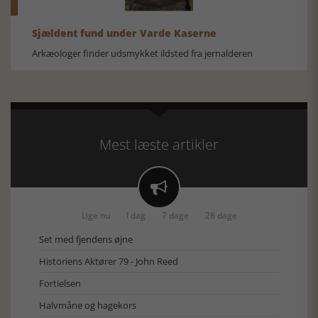
Sjældent fund under Varde Kaserne
Arkæologer finder udsmykket ildsted fra jernalderen
Mest læste artikler

Lige nu
I dag
7 dage
28 dage
Set med fjendens øjne
Historiens Aktører 79 - John Reed
Fortielsen
Halvmåne og hagekors