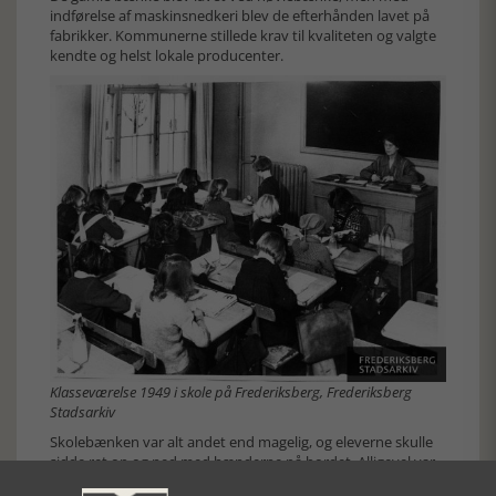
indførelse af maskinsnedkeri blev de efterhånden lavet på
fabrikker. Kommunerne stillede krav til kvaliteten og valgte
kendte og helst lokale producenter.
Klasseværelse 1949 i skole på Frederiksberg, Frederiksberg
Stadsarkiv
Skolebænken var alt andet end magelig, og eleverne skulle
sidde ret op og ned med hænderne på bordet. Alligevel var
der drenge, som så deres snit til at lave narrestreger og blev