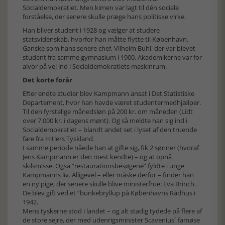
Socialdemokratiet. Men kimen var lagt til dén sociale
forståelse, der senere skulle præge hans politiske virke.
Han bliver student i 1928 og vælger at studere
statsvidenskab, hvorfor han måtte flytte til København.
Ganske som hans senere chef, Vilhelm Buhl, der var blevet
student fra samme gymnasium i 1900. Akademikerne var for
alvor på vej ind i Socialdemokratiets maskinrum.
Det korte forår
Efter endte studier blev Kampmann ansat i Det Statistiske
Departement, hvor han havde været studentermedhjælper.
Til den fyrstelige månedsløn på 200 kr. om måneden (Lidt
over 7.000 kr. i dagens mønt). Og så meldte han sig ind i
Socialdemokratiet – blandt andet set i lyset af den truende
fare fra Hitlers Tyskland.
I samme periode nåede han at gifte sig, fik 2 sønner (hvoraf
Jens Kampmann er den mest kendte) – og at opnå
skilsmisse. Også ”restaurationsbesøgene” fyldte i unge
Kampmanns liv. Alligevel – eller måske derfor – finder han
en ny pige, der senere skulle blive ministerfrue: Eva Brinch.
De blev gift ved et ”bunkebryllup på Københavns Rådhus i
1942.
Mens tyskerne stod i landet – og alt stadig tydede på flere af
de store sejre, der med udenrigsminister Scavenius´ famøse