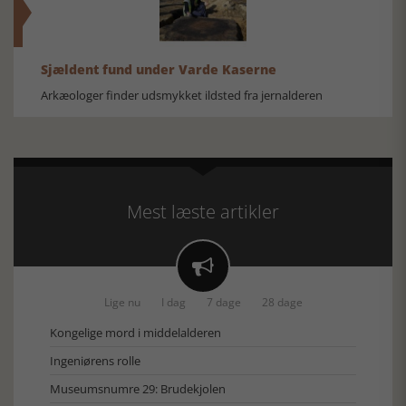
Sjældent fund under Varde Kaserne
Arkæologer finder udsmykket ildsted fra jernalderen
Mest læste artikler

Lige nu
I dag
7 dage
28 dage
Kongelige mord i middelalderen
Ingeniørens rolle
Museumsnumre 29: Brudekjolen