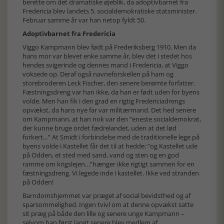
berette om det dramatiske øjeblik, da adoptivbarnet fra
Fredericia blev landets 5. socialdemokratiske statsminister.
Februar samme år var han netop fyldt 50.
Adoptivbarnet fra Fredericia
Viggo Kampmann blev født på Frederiksberg 1910. Men da
hans mor var blevet enke samme år, blev det i stedet hos
hendes svigerinde og dennes mand i Fredericia, at Viggo
voksede op. Deraf også navneforskellen på ham og
storebroderen Leck Fischer, den senere berømte forfatter.
Fæstningsdreng var han ikke, da han er født uden for byens
volde. Men han fik i den grad en rigtig Fredericiadrengs
opvækst, da hans nye far var militærmand. Det hed senere
om Kampmann, at han nok var den ”eneste socialdemokrat,
der kunne bruge ordet fædrelandet, uden at det lød
forkert…” At Smidt i forbindelse med de traditionelle lege på
byens volde i Kastellet får det til at hedde: ”og Kastellet ude
på Odden, et sted med sand, vand og sten og en god
ramme om krigslejen…”hænger ikke rigtigt sammen for en
fæstningsdreng. Vi legede inde i kastellet. Ikke ved stranden
på Odden!
Barndomshjemmet var præget af social bevidsthed og af
sparsommelighed. Ingen tvivl om at denne opvækst satte
sit præg på både den lille og senere unge Kampmann –
selvom han først langt senere blev medlem af