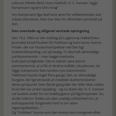
udbrud: Vilhelm Buhl, Hans Hedtoft, H. C. Hansen, Viggo
Kampmann og Jens Otto Krag”
Om Kampmann lige skal have æren for velfærdsstaten kan
måske diskuteres. Men han blev for eftertiden symbolet på
den.
Den uventede og alligevel ventede opringning
Den 19.2. 1960 var der middag på Luganovej i København.
Journalist Knud Poulsen fra Politiken og hans kone, Hanne
Finsen, der var museumsinspektør ved Den kgl.
Kobberstiksamling, var på besøg. To ikke helt almindelige
partikammerater – men begge markante
kulturpersonligheder. Det er takket være denne
sammenkomst, at vi får et direkte indblik i situationen, da
Viggo Kampmann blev landets nye statsminister.
Telefonen havde ringet flere gange. Det var almindelige
borgere, der lige ønskede at meddele skatteministeren
deres synspunkt. Men fjerde gang blev der stille. Man vidste,
hvad der var under opsejling – og nu skete det. H. C. Hansen
var bukket under for sin kræftsygdom på Rigshospitalet. Nu
skulle rollerne ”fyldes ud uden unødig usikkerhed om, at
statsapparatet fungerede med ro om selve
regeringsførelsen…”
Og ”Politiken” kunne som den eneste avis morgenen efter