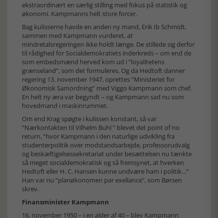
ekstraordinært en særlig stilling med fokus på statistik og
økonomi. Kampmanns helt store forcer.
Bag kulisserne havde en anden ny mand, Erik Ib Schmidt,
sammen med Kampmann vurderet, at
mindretalsregeringen ikke holdt længe. De stillede sig derfor
til rådighed for Socialdemokratiets inderkreds – om end de
som embedsmænd herved kom ud i ”loyalitetens
grænseland”, som det formuleres. Og da Hedtoft danner
regering 13. november 1947, oprettes ”Ministeriet for
Økonomisk Samordning” med Viggo Kampmann som chef.
En helt ny æra var begyndt – og Kampmann sad nu som
hovedmand i maskinrummet.
Om end Krag spøgte i kulissen konstant, så var
”Nærkontakten til Vilhelm Buhl ” blevet det point of no
return, ”hvor Kampmann i den naturlige udvikling fra
studenterpolitik over modstandsarbejde, professorudvalg
og beskæftigelsessekretariat under besættelsen nu tænkte
så meget socialdemokratisk og så fremsynet, at hverken
Hedtoft eller H. C. Hansen kunne undvære ham i politik…”
Han var nu ”planøkonomen par exellance”, som Børsen
skrev.
Finansminister Kampmann
16. november 1950 – i en alder af 40 – blev Kampmann