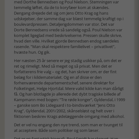
med Dorthe Bennedsen og Poul Nielson. Stemningen var
temmelig løftet, da de to koryfæer kom at skændes.
Dengang drejede det sig om Jens Otto Krag og hans
udskejelser, der samme dag var blæst temmelig kraftigt op i
boulevardpressen. Detaljerigdommen var stor. Det var
Dorte Bennedsens vrede så sandelig også. Poul Nielson var
komplet ligeglad med beskrivelserne. Pressen skulle skrive,
hvad den ville. Hvilket gjorde Bennedsen endog særdeles
rasende. ”Man skal respektere familielivet – privatlivet”,
hvæste hun. Og gik.
Her næsten 25 år senere er jeg stadig usikker på, om det er
ret og rimeligt. Med så meget og så privat. Men det er
forfatterens frie valg – og det, han skriver om, er der fint
belæg for i kildematerialet. Og en af disse er den
forhenværende departementschef, senere direktør for
Folketinget, Helge Hjortdal. Mere valid kilde kan man dårligt
få. Og han blotlagde jo allerede det dybt tragiske billede af
Kampmann med bogen: ”Tre røde konger”, Gyldendal, i 1999
– ganske som Bo Lidegaard i to-bindsværket ”Jens Otto
Krag”, Gyldendal, 2001/2002, skånselsløst og helt over i
fiktionen beskrev Krags ødelæggende omgang med alkohol.
Det er vel nu engang den nye trend, som man er tvunget til
at acceptere. Både som politiker og som læser.
Det er en fantastisk biografi, Poul Smidt har skrevet. Han