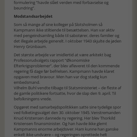
formulering ”havde slået verden med forbavselse og
beundring”.
Modstandsarbejdet
Som så mange af sine kolleger på Slotsholmen så
Kampmann ikke stiltiende til besættelsen. Han var aktiv
med pengeindsamling både til sabotører, deres familier og
det illegale arbejde generelt. I oktober 1943 skjulte de jøden
Henry Grünbaum.
Det største arbejde var imidlertid at være arkitekt bag
Professorudvalgets rapport ”Økonomiske
Efterkrigsproblemer”, der blev afleveret til den kommende
regering få dage før befrielsen. Kampmann havde klaret
opgaven med bravour. Men han var dog stadig kun
embedsmand.
Vilhelm Buhl vendte tilbage til Statsministeriet – de fleste af
de gamle politikere fortsatte, hvor de slap den 9. april. Til
befolkningens vrede.
Opgøret med samarbejdspolitikken satte sine tydelige spor
ved folketingsvalget den 30. oktober 1945. Venstremanden
Knud Kristensen dannede ny regering. Her blev Thorkild
Kristensen finansminister. Og han havde ikke glemt
Kampmanns enorme arbejdsiver. Ham kunne han ganske
enkelt ikke undvære – og regeringen oprettede helt