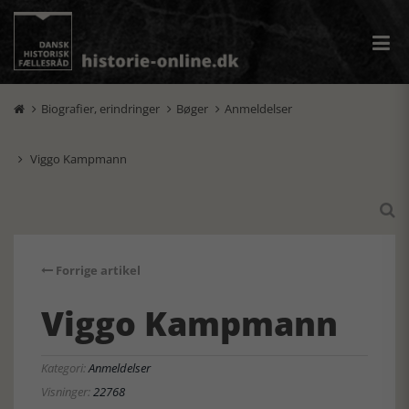
Biografier, erindringer
Bøger
Anmeldelser



Viggo Kampmann


Forrige artikel
Viggo Kampmann
Kategori:
Anmeldelser
Visninger:
22768