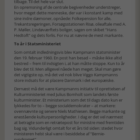
tilbage. Til det hele var slut.
En opremsning af de centrale begivenheder understreger,
hvor meget dette menneske, der var i konstant kamp med
sine indre dæmoner, opnåede: Folkepension for alle,
Trekantsregeringen, Forsøgsstationen Risø, olieaftale med A.
P. Møller, Lindøværftets boliger, sagen om skibet ”Hans
Hedtoft” og dets forlis. For nu at nævne de mest markante.
To år i Statsministeriet
Som omtalt indledningsvis blev Kampmann statsminister
den 19. februar 1960. En post han besad – måske ikke altid
bestred – frem til indsigten i, at han måtte stoppe. Kun to år
blev det til. Men alligevel nåede han meget. Skal man gøre
det vigtigste op, må det vel nok blive Viggo Kampmanns
store indsats for at placere Danmark i det europæiske.
Dernæst må det være Kampmanns initiativ til oprettelsen af
Kulturministeriet med Julius Bomholt som landets første
kulturminister. Et ministerium som det til dags dato kun er
lykkedes for to – begge socialdemokrater – at markere:
ovennævnte og senere Niels Mathiesen. Begge markante og
enestående kulturpersonligheder. I dag er det vel nærmest
at betragte som en retrætepost for ministre med fremtiden
bag sig. Vidunderligt omtalt for et års tid siden: stedet hvor
ministeren helst skal være i besiddelse af ”Bernie-
syndromet”.