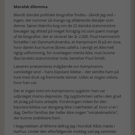
Moralsk dilemma
Blandt danske politiske biografier findes - såvidt jeg ved –
ingen, der rummer så mange og afslørende detaljer som
denne. Søren Mørchs bog om de 22 danske statsministre
bevæger sig afsted på meget forsigtig vis som pænt mange
af de biografier, der er skrevet før år 2.000. Poul Hammerich
fortæller i sin Danmarkskrønike, at Kampmann lå på en stue,
hvor døren kun kunne åbnes udefra. I øvrigt en ikke helt
rigtig udformning, for overlægen mente ikke, man kunne
låse landets statsminister inde, beretter Poul Smidt.
Læseren præsenteres indgående om Kampmanns
vanskelige sind – hans bipolare lidelse – der sendte ham på
ture med druk og fremmede damer. Uden at nogen vidste,
hvor han var.
Der er ingen tvivl om Kampmanns sygdom: han var
udpræget manio-depressiv. Og sygdommen satte i den grad
sit præg på hans arbejde. Forskningen inden for den
bipolare lidelse var dengang ikke i nærheden af, hvor vi er i
dag. Derfor fandtes der heller ikke nogen ”mirakelmedicin”,
der kunne stabilisere ham.
I begyndelsen af 90’erne deltog jeg i Nordisk Råds møde i
Aarhus. Under den efterfølgende middag sad jeg sammen