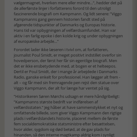
vælgermagnet, hverken mere eller mindre…”, hedder det på
de allerførste linjer i forfatterens forord til den utroligt
fascinerende biografi om Kampmann. Og lidt senere: ”Viggo
Kampmanns gang gennem historien fandt sted på
afgørende tidspunkter af Danmarks og Europas historie.
Hans tid var opbygningen af velfærdsamfundet. Han var
aktiv i en farlig epoke i den kolde krig og under opbygningen
af europæiske arbejde…”
Forordet lader ikke læseren i tvivl om, at forfatteren,
journalist Poul Smidt, er meget positivt indstillet overfor sin
hovedperson, der først her får sin egentlige biografi. Men
det er ikke ensbetydende med, at bogen er et helteepos.
Dertil er Poul Smidt, der i mange år arbejdede i Danmarks
Radio, ganske enkelt for professionel. Han lægger alt frem -
alt – og får med sin fremragende pen rejst den statue over
Viggo Kampmann, der alt for længe har ventet på sig.
”Historikeren Søren Mørchs udsagn er mere håndgribeligt:
”Kampmanns største bedrift var indførelsen af
velfærdsstaten.” Jeg håber at have sammenstykket et nyt og
omfattende billede, som giver Viggo Kampmann den rigtige
plads i velfærdslandets historie, placeret mellem de første
fem socialdemokratiske statsministre efter besættelsen,
hvor alder, sygdom og død betød, at de gav plads for
hinanden, så den interne magtkamp aldrig kom i synligt