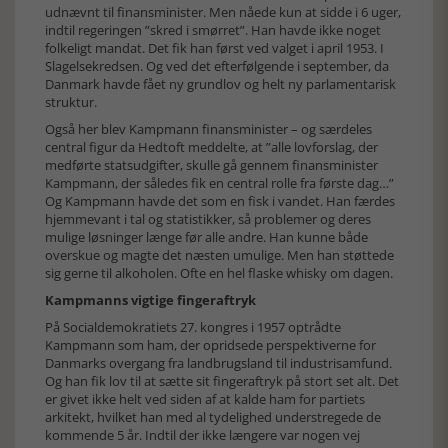
udnævnt til finansminister. Men nåede kun at sidde i 6 uger,
indtil regeringen ”skred i smørret”. Han havde ikke noget
folkeligt mandat. Det fik han først ved valget i april 1953. I
Slagelsekredsen. Og ved det efterfølgende i september, da
Danmark havde fået ny grundlov og helt ny parlamentarisk
struktur.
Også her blev Kampmann finansminister – og særdeles
central figur da Hedtoft meddelte, at ”alle lovforslag, der
medførte statsudgifter, skulle gå gennem finansminister
Kampmann, der således fik en central rolle fra første dag…”
Og Kampmann havde det som en fisk i vandet. Han færdes
hjemmevant i tal og statistikker, så problemer og deres
mulige løsninger længe før alle andre. Han kunne både
overskue og magte det næsten umulige. Men han støttede
sig gerne til alkoholen. Ofte en hel flaske whisky om dagen.
Kampmanns vigtige fingeraftryk
På Socialdemokratiets 27. kongres i 1957 optrådte
Kampmann som ham, der opridsede perspektiverne for
Danmarks overgang fra landbrugsland til industrisamfund.
Og han fik lov til at sætte sit fingeraftryk på stort set alt. Det
er givet ikke helt ved siden af at kalde ham for partiets
arkitekt, hvilket han med al tydelighed understregede de
kommende 5 år. Indtil der ikke længere var nogen vej