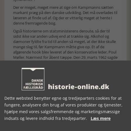
Der er meget, meget mere at sige om Kampmanns sætten
markant præg på den danske udvikling. Det må overlades til
læseren at finde ud af. Og der er vitterlig meget at hente i
denne fremragende bog.
Også historierne om statsministerens deroute, så der til
sidst ikke var anden udvej end at trække sig. Alkohol og
dæmoner fyldte fra tid til anden så meget, at der ikke skulle
mange slag til, før Kampmann måtte give op. Et af de
afgørende hook blev leveret af den konservative leder, Poul
Møller. Nærmest for åbent tæppe. Den 29. marts 1962 sagde
denne blandt andet følgende fra Folketingets talerstol: ”Jeg
tror, at den højtærede statsminister i disse måneder siden
nytår har gjort lidt for meget ud af at være strålemester
andre steder end her i Folketinget”. Poul Smidt
kommenterer med følgende nøgterne konklusion: ”Det var
og er den mest præcise og mest gennemførte politiske
dødsdom, der nogensinde er afsagt fra Folketingets
Dette websted benytter egne og tredjeparters cookies for at
talerstol, selv om det måske kun var ment som en betinget
fungere, analysere din brug af vores produkter og tjenester,
dom…”
hjælpe med vores salgsfremmende og marketingsmæssige
Kort tid efter blev den fulgt op i den borgerlige avis
Berlingske Tidende, hvor redaktør Tage F. Mortensen blandt
indsats og levere indhold fra tredjeparter.
Læs mere
andet skrev, at Kampmann var den forkerte mand, som
forgængernes alt for tidlige død havde placeret på en post,