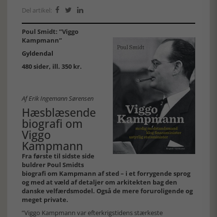
Del artikel:



Poul Smidt: ”Viggo
Kampmann”
Gyldendal
480 sider, ill. 350 kr.
Af Erik Ingemann Sørensen
Hæsblæsende
biografi om
Viggo
Kampmann
Fra første til sidste side
buldrer Poul Smidts
biografi om Kampmann af sted – i et forrygende sprog
og med at væld af detaljer om arkitekten bag den
danske velfærdsmodel. Også de mere foruroligende og
meget private.
”Viggo Kampmann var efterkrigstidens stærkeste