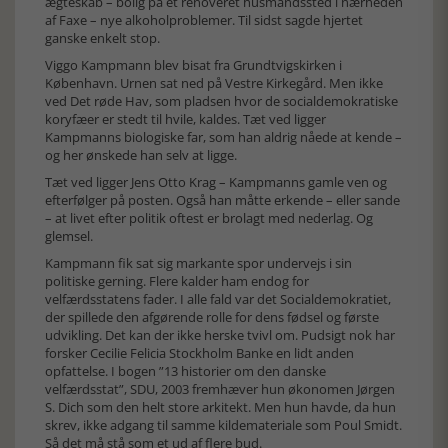
ægteskab – bolig på et renoveret husmandssted i nærheden
af Faxe – nye alkoholproblemer. Til sidst sagde hjertet
ganske enkelt stop.
Viggo Kampmann blev bisat fra Grundtvigskirken i
København. Urnen sat ned på Vestre Kirkegård. Men ikke
ved Det røde Hav, som pladsen hvor de socialdemokratiske
koryfæer er stedt til hvile, kaldes. Tæt ved ligger
Kampmanns biologiske far, som han aldrig nåede at kende –
og her ønskede han selv at ligge.
Tæt ved ligger Jens Otto Krag – Kampmanns gamle ven og
efterfølger på posten. Også han måtte erkende – eller sande
– at livet efter politik oftest er brolagt med nederlag. Og
glemsel.
Kampmann fik sat sig markante spor undervejs i sin
politiske gerning. Flere kalder ham endog for
velfærdsstatens fader. I alle fald var det Socialdemokratiet,
der spillede den afgørende rolle for dens fødsel og første
udvikling. Det kan der ikke herske tvivl om. Pudsigt nok har
forsker Cecilie Felicia Stockholm Banke en lidt anden
opfattelse. I bogen ”13 historier om den danske
velfærdsstat”, SDU, 2003 fremhæver hun økonomen Jørgen
S. Dich som den helt store arkitekt. Men hun havde, da hun
skrev, ikke adgang til samme kildemateriale som Poul Smidt.
Så det må stå som et ud af flere bud.