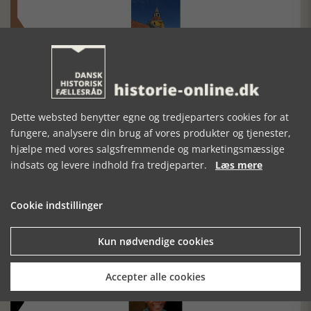
Historisk festival i Faaborg
FOBURGH Faaborg Internationale Historie Festival 2026 30.
oktober - 1. november 2026
Dette websted benytter egne og tredjeparters cookies for at
fungere, analysere din brug af vores produkter og tjenester,
hjælpe med vores salgsfremmende og marketingsmæssige
indsats og levere indhold fra tredjeparter.
Læs mere
Cookie indstillinger
Historiens Aktører 79 - John Reed
Ole Mortensøn fortæller om den amerikanske journalist
Kun nødvendige cookies
Accepter alle cookies