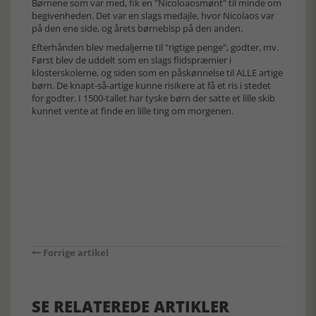
Børnene som var med, fik en "Nicoloaosmønt" til minde om
begivenheden. Det var en slags medajle, hvor Nicolaos var
på den ene side, og årets børnebisp på den anden.
Efterhånden blev medaljerne til "rigtige penge", godter, mv.
Først blev de uddelt som en slags flidspræmier i
klosterskolerne, og siden som en påskønnelse til ALLE artige
børn. De knapt-så-artige kunne risikere at få et ris i stedet
for godter. I 1500-tallet har tyske børn der satte et lille skib
kunnet vente at finde en lille ting om morgenen.
Forrige artikel
SE RELATEREDE ARTIKLER