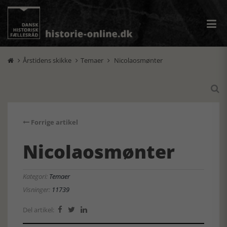
Årstidens skikke
Temaer
Nicolaosmønter




Forrige artikel
Nicolaosmønter
Kategori:
Temaer
Visninger:
11739
Del artikel:


