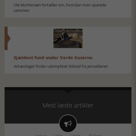
Ole Mortensøn fortæller om, hvordan man sparede
sammen
Sjældent fund under Varde Kaserne
Arkæologer finder udsmykket ildsted fra jernalderen
Mest læste artikler

Lige nu
I dag
7 dage
28 dage