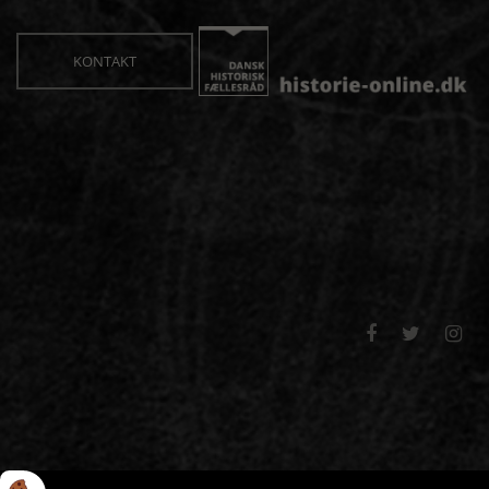
KONTAKT


