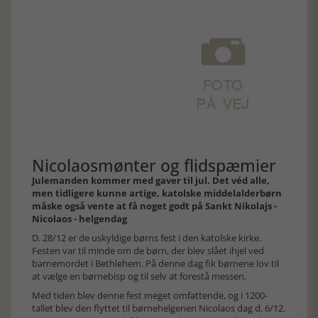
Nicolaosmønter og flidspæmier
Julemanden kommer med gaver til jul. Det véd alle,
men tidligere kunne artige, katolske middelalderbørn
måske også vente at få noget godt på Sankt Nikolajs -
Nicolaos - helgendag
D. 28/12 er de uskyldige børns fest i den katolske kirke.
Festen var til minde om de børn, der blev slået ihjel ved
barnemordet i Bethlehem. På denne dag fik børnene lov til
at vælge en børnebisp og til selv at forestå messen.
Med tiden blev denne fest meget omfattende, og i 1200-
tallet blev den flyttet til børnehelgenen Nicolaos dag d. 6/12.