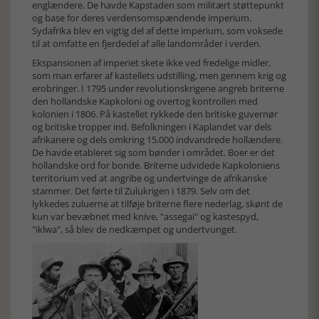
englændere. De havde Kapstaden som militært støttepunkt
og base for deres verdensomspændende imperium.
Sydafrika blev en vigtig del af dette imperium, som voksede
til at omfatte en fjerdedel af alle landområder i verden.
Ekspansionen af imperiet skete ikke ved fredelige midler,
som man erfarer af kastellets udstilling, men gennem krig og
erobringer. I 1795 under revolutionskrigene angreb briterne
den hollandske Kapkoloni og overtog kontrollen med
kolonien i 1806. På kastellet rykkede den britiske guvernør
og britiske tropper ind. Befolkningen i Kaplandet var dels
afrikanere og dels omkring 15.000 indvandrede hollændere.
De havde etableret sig som bønder i området. Boer er det
hollandske ord for bonde. Briterne udvidede Kapkoloniens
territorium ved at angribe og undertvinge de afrikanske
stammer. Det førte til Zulukrigen i 1879. Selv om det
lykkedes zuluerne at tilføje briterne flere nederlag, skønt de
kun var bevæbnet med knive, "assegai" og kastespyd,
"iklwa", så blev de nedkæmpet og undertvunget.