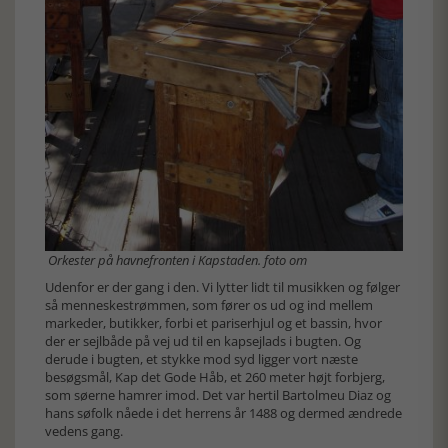
Orkester på havnefronten i Kapstaden. foto om
Udenfor er der gang i den. Vi lytter lidt til musikken og følger
så menneskestrømmen, som fører os ud og ind mellem
markeder, butikker, forbi et pariserhjul og et bassin, hvor
der er sejlbåde på vej ud til en kapsejlads i bugten. Og
derude i bugten, et stykke mod syd ligger vort næste
besøgsmål, Kap det Gode Håb, et 260 meter højt forbjerg,
som søerne hamrer imod. Det var hertil Bartolmeu Diaz og
hans søfolk nåede i det herrens år 1488 og dermed ændrede
vedens gang.