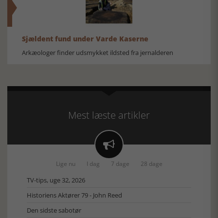
Sjældent fund under Varde Kaserne
Arkæologer finder udsmykket ildsted fra jernalderen
Mest læste artikler

Lige nu
I dag
7 dage
28 dage
TV-tips, uge 32, 2026
Historiens Aktører 79 - John Reed
Den sidste sabotør