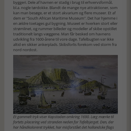
byggeri. Dele af havnen er stadig i brug til erhvervsformål,
bl.a. nogle tørdokke. Blandt de mange nye attraktioner, som
kan man besøge, er et stort akvarium og flere museer. Et af
dem er "South African Maritime Museum". Det har hjemme i
en ældre toetages gul bygning. Museet er hverken stort eller
strømlinet, og rummer billeder og modeller af skibe opstillet
traditionelt langs væggene. Man får besked om havnens
udvikling fra 1600-årene til vore dage. Tafelbugten var ikke
altid en sikker ankerplads. Skibsforlis forekom ved storm fra
nord nordost.
Et gammelt tryk viser Kapstaden omkring 1690. Læg mærke til
fortets placering ved stranden neden for Tafelbjerget. Den, der
har håndkoloreret trykket, har misforstået det hollandske flags