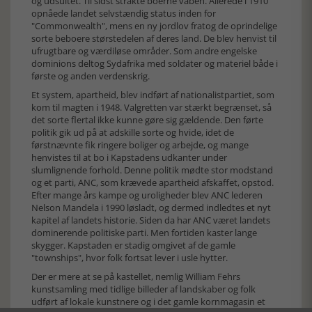
og udsultet. Til sidst strakte boerne våben. Allerede i 1910
opnåede landet selvstændig status inden for
"Commonwealth", mens en ny jordlov fratog de oprindelige
sorte beboere størstedelen af deres land. De blev henvist til
ufrugtbare og værdiløse områder. Som andre engelske
dominions deltog Sydafrika med soldater og materiel både i
første og anden verdenskrig.
Et system, apartheid, blev indført af nationalistpartiet, som
kom til magten i 1948. Valgretten var stærkt begrænset, så
det sorte flertal ikke kunne gøre sig gældende. Den førte
politik gik ud på at adskille sorte og hvide, idet de
førstnævnte fik ringere boliger og arbejde, og mange
henvistes til at bo i Kapstadens udkanter under
slumlignende forhold. Denne politik mødte stor modstand
og et parti, ANC, som krævede apartheid afskaffet, opstod.
Efter mange års kampe og uroligheder blev ANC lederen
Nelson Mandela i 1990 løsladt, og dermed indledtes et nyt
kapitel af landets historie. Siden da har ANC været landets
dominerende politiske parti. Men fortiden kaster lange
skygger. Kapstaden er stadig omgivet af de gamle
"townships", hvor folk fortsat lever i usle hytter.
Der er mere at se på kastellet, nemlig William Fehrs
kunstsamling med tidlige billeder af landskaber og folk
udført af lokale kunstnere og i det gamle kornmagasin et