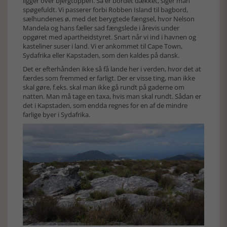
ligger over bjergtoppen. Så er bordet dækket, siger man
spøgefuldt. Vi passerer forbi Robben Island til bagbord,
sælhundenes ø, med det berygtede fængsel, hvor Nelson
Mandela og hans fæller sad fængslede i årevis under
opgøret med apartheidstyret. Snart når vi ind i havnen og
kasteliner suser i land. Vi er ankommet til Cape Town,
Sydafrika eller Kapstaden, som den kaldes på dansk.
Det er efterhånden ikke så få lande her i verden, hvor det at
færdes som fremmed er farligt. Der er visse ting, man ikke
skal gøre, f.eks. skal man ikke gå rundt på gaderne om
natten. Man må tage en taxa, hvis man skal rundt. Sådan er
det i Kapstaden, som endda regnes for en af de mindre
farlige byer i Sydafrika.