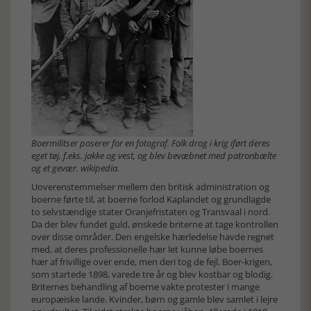
Boermilitser poserer for en fotograf. Folk drog i krig iført deres
eget tøj, f.eks. jakke og vest, og blev bevæbnet med patronbælte
og et gevær. wikipedia.
Uoverenstemmelser mellem den britisk administration og
boerne førte til, at boerne forlod Kaplandet og grundlagde
to selvstændige stater Oranjefristaten og Transvaal i nord.
Da der blev fundet guld, ønskede briterne at tage kontrollen
over disse områder. Den engelske hærledelse havde regnet
med, at deres professionelle hær let kunne løbe boernes
hær af frivillige over ende, men deri tog de fejl. Boer-krigen,
som startede 1898, varede tre år og blev kostbar og blodig.
Briternes behandling af boerne vakte protester i mange
europæiske lande. Kvinder, børn og gamle blev samlet i lejre