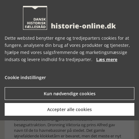
keramikmuseum. Kastellet har også en velrenommeret
restaurant. Mens museumsbutikken kan tilbyde lokale
produkter og smukt kunsthåndværk, bl.a. farverige tekstiler.
Dette websted benytter egne og tredjeparters cookies for at
fungere, analysere din brug af vores produkter og tjenester,
hjælpe med vores salgsfremmende og marketingsmæssige
indsats og levere indhold fra tredjeparter.
Læs mere
Cookie indstillinger
På V & A Waterfront er opstillet fire bronzefigurer af de personer,
som fik Nobels fredspris ved afskaffelsen af apartheid. Fra
Kun nødvendige cookies
venstre høvding Albert Luthuli, ærkebiskop Desmond Tutu,
præsident Frederic de Klerk og ANC leder Nelson Mandela. foto
om.
Accepter alle cookies
"Victoria and Alfred Waterfront" hedder det gamle
havneområde, som er gjort til en moderne
besøgsattraktion. Dronning Viktoria og prins Alfred gav
navn til de to havnebassiner på stedet. Det gamle
iøjnefaldende klokketårn er bevaret, men det meste er nyt