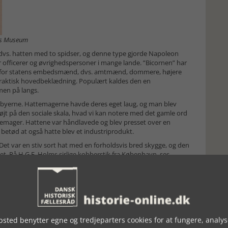
vns Museum
 dvs. hatten med to spidser, og denne type gjorde Napoleon
fficerer og øvrighedspersoner i mange lande. ”Bicornen” har
gen for statens embedsmænd, dvs. amtmænd, dommere, højere
 praktisk hovedbeklædning. Populært kaldes den en
men på langs.
i byerne. Hattemagerne havde deres eget laug, og man blev
jt på den sociale skala, hvad vi kan notere med det gamle ord
temager. Hattene var håndlavede og blev presset over en
etød at også hatte blev et industriprodukt.
Det var en stiv sort hat med en forholdsvis bred skygge, og den
et. På H.G.F. Holms sirlige kobberstik fra København, ses
 iført høj hat. Også søfolk bar en stiv høj hat med lav puld.
finere høj hat. Den fik stor udbredelse i hele Europa og blev
r upraktisk, og man måtte transportere den i hatteæske. Især den
rugt i forretningslivet og blandt børsherrer. En særlig praktisk
enklappelige hat, velegnet til rejser.
sted benytter egne og tredjeparters cookies for at fungere, analys