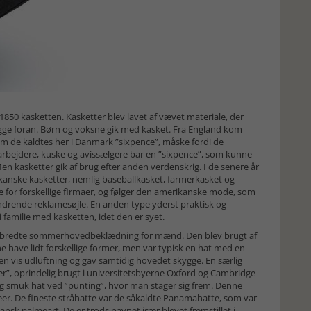
50 kasketten. Kasketter blev lavet af vævet materiale, der
gge foran. Børn og voksne gik med kasket. Fra England kom
 som de kaldtes her i Danmark ”sixpence”, måske fordi de
nearbejdere, kuske og avissælgere bar en ”sixpence”, som kunne
en kasketter gik af brug efter anden verdenskrig. I de senere år
ikanske kasketter, nemlig baseballkasket, farmerkasket og
me for forskellige firmaer, og følger den amerikanske mode, som
ndrende reklamesøjle. En anden type yderst praktisk og
i familie med kasketten, idet den er syet.
dbredte sommerhovedbeklædning for mænd. Den blev brugt af
ne have lidt forskellige former, men var typisk en hat med en
 en vis udluftning og gav samtidig hovedet skygge. En særlig
r”, oprindelig brugt i universitetsbyerne Oxford og Cambridge
og smuk hat ved ”punting”, hvor man stager sig frem. Denne
eer. De fineste stråhatte var de såkaldte Panamahatte, som var
nsk palmeart. De er trods navnet især blevet fremstillet i