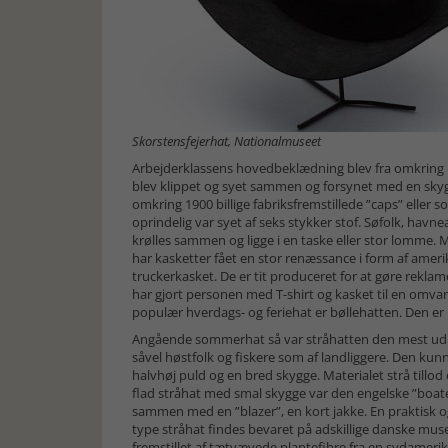
Skorstensfejerhat, Nationalmuseet
Arbejderklassens hovedbeklædning blev fra omkring 18
blev klippet og syet sammen og forsynet med en sky
omkring 1900 billige fabriksfremstillede ”caps” eller
oprindelig var syet af seks stykker stof. Søfolk, hav
krølles sammen og ligge i en taske eller stor lomme. M
har kasketter fået en stor renæssance i form af amer
truckerkasket. De er tit produceret for at gøre rekla
har gjort personen med T-shirt og kasket til en omva
populær hverdags- og feriehat er bøllehatten. Den er 
Angående sommerhat så var stråhatten den mest u
såvel høstfolk og fiskere som af landliggere. Den kun
halvhøj puld og en bred skygge. Materialet strå tillod
flad stråhat med smal skygge var den engelske ”boate
sammen med en ”blazer”, en kort jakke. En praktisk 
type stråhat findes bevaret på adskillige danske mus
fremstillet af tætvævede plantefibre fra en sydamerika