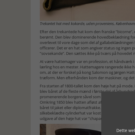
Trekantet hat med kokarde, uden proveniens, Københa
Efter den trekantede hat kom den franske ”bicorne”,
berømt. Den blev dominerende hovedbeklædning for o
overlevet til vore dage som del af gallabeklædnin
officerer. Det er en hat som angiver status og ingen
”sovsekande”. Den sættes ikke på tværs på hovedet 
At være hattemager var en profession, et håndværk 
lærling hos en mester. Hattemagere rangerede ikke hø
om, at der er forskel på kong Salomon og Jørgen Hat
træform. Men efterhånden kom der maskiner, og det b
Fra starten af 1800-tallet kom den høje hat på mode. 
blev båret af de fleste mænd i første del af århundred
promenerende borgere såvel som kuske og arbejdsmænd
Omkring 1850 blev hatten afløst af cylinderhatten, en 
båret til jaket eller diplomatfrakke. Den høje hat va
silkebeklædte cylinderhat var kostbar. Den blev mest b
udgave af den høje hat var ”chapaux claque”, den samm
Dette web