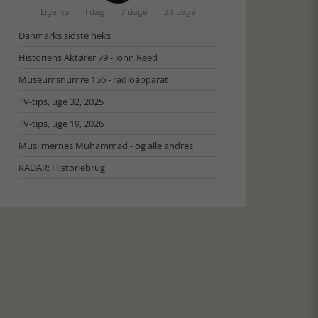
Lige nu
I dag
7 dage
28 dage
Danmarks sidste heks
Historiens Aktører 79 - John Reed
Museumsnumre 156 - radioapparat
TV-tips, uge 32, 2025
TV-tips, uge 19, 2026
Muslimernes Muhammad - og alle andres
RADAR: Historiebrug