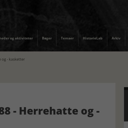
eder og aktiviteter
Bøger
Temaer
HistorieLab
Arkiv
og - kasketter
 - Herrehatte og -