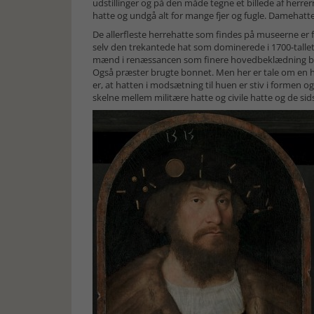
udstillinger og på den måde tegne et billede af herre
hatte og undgå alt for mange fjer og fugle. Damehatte
De allerfleste herrehatte som findes på museerne er fr
selv den trekantede hat som dominerede i 1700-tallet 
mænd i renæssancen som finere hovedbeklædning brug
Også præster brugte bonnet. Men her er tale om en 
er, at hatten i modsætning til huen er stiv i formen og fr
skelne mellem militære hatte og civile hatte og de sid