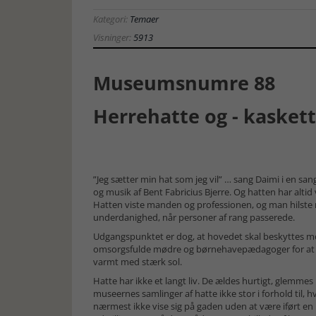
Kategori:
Temaer
Visninger:
5913
Museumsnumre 88
Herrehatte og - kasket
”Jeg sætter min hat som jeg vil” … sang Daimi i en san
og musik af Bent Fabricius Bjerre. Og hatten har alti
Hatten viste manden og professionen, og man hilste 
underdanighed, når personer af rang passerede.
Udgangspunktet er dog, at hovedet skal beskyttes mod
omsorgsfulde mødre og børnehavepædagoger for at gi
varmt med stærk sol.
Hatte har ikke et langt liv. De ældes hurtigt, glemmes 
museernes samlinger af hatte ikke stor i forhold til
nærmest ikke vise sig på gaden uden at være iført e