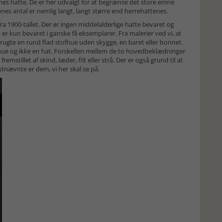
rnes hatte. De er her udvalgt for at begrænse det store emne
nes antal er nemlig langt, langt større end herrehattenes.
a 1900-tallet. Der er ingen middelalderlige hatte bevaret og
er kun bevaret i ganske få eksemplarer. Fra malerier ved vi, at
te en rund flad stofhue uden skygge, en baret eller bonnet.
hue og ikke en hat. Forskellen mellem de to hovedbeklædninger
emstillet af skind, læder, filt eller strå. Der er også grund til at
stnævnte er dem, vi her skal se på.