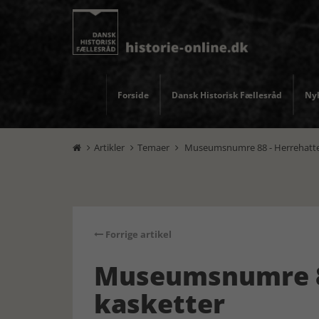
Forside
Dansk Historisk Fællesråd
Nyh
Artikler
Temaer
Museumsnumre 88 - Herrehatte 



Forrige artikel
Museumsnumre 88
kasketter