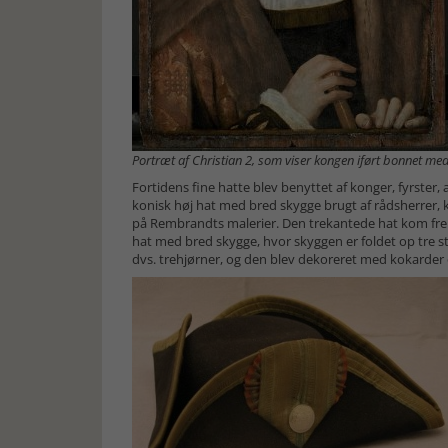
Portræt af Christian 2, som viser kongen iført bonnet m
Fortidens fine hatte blev benyttet af konger, fyrster,
konisk høj hat med bred skygge brugt af rådsherrer, 
på Rembrandts malerier. Den trekantede hat kom frem 
hat med bred skygge, hvor skyggen er foldet op tre st
dvs. trehjørner, og den blev dekoreret med kokarder og