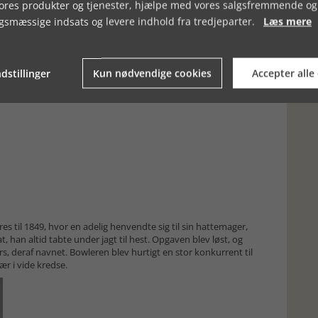
vores produkter og tjenester, hjælpe med vores salgsfremmende og
gsmæssige indsats og levere indhold fra tredjeparter.
Læs mere
dstillinger
Kun nødvendige cookies
Accepter alle
s til 1849, hvor en adelig henvendte sig til sin hattemager,
 han altid tabte under jagt til hest. Opgaven blev løst, og
s, deraf navnet. Bowleren blev hurtigt en stor konkurrent til
r i vide kredse.