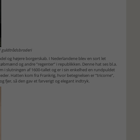
ed guldtrådsbroderi
 adel og højere borgerskab. I Nederlandene blev en sort let
købmænd og andre ”regenter” i republikken. Denne hat ses bl.a.
i slutningen af 1600-tallet og er i sin enkelhed en rundpuldet
eder. Hatten kom fra Frankrig, hvor betegnelsen er ”tricorne”,
 fjer, så den gav et farverigt og elegant indtryk.