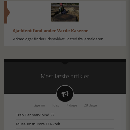
Sjældent fund under Varde Kaserne
Arkæologer finder udsmykket ildsted fra jernalderen
Mest læste artikler

Lige nu
I dag
7 dage
28 dage
Trap Danmark bind 27
Museumsnumre 114 - telt