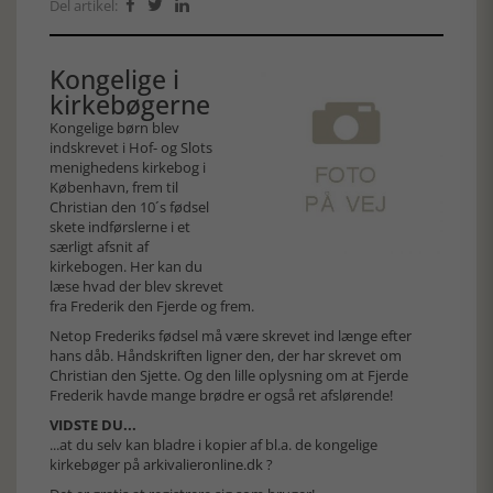
Del artikel:



Kongelige i
kirkebøgerne
Kongelige børn blev
indskrevet i Hof- og Slots
menighedens kirkebog i
København, frem til
Christian den 10´s fødsel
skete indførslerne i et
særligt afsnit af
kirkebogen. Her kan du
læse hvad der blev skrevet
fra Frederik den Fjerde og frem.
Netop Frederiks fødsel må være skrevet ind længe efter
hans dåb. Håndskriften ligner den, der har skrevet om
Christian den Sjette. Og den lille oplysning om at Fjerde
Frederik havde mange brødre er også ret afslørende!
VIDSTE DU...
...at du selv kan bladre i kopier af bl.a. de kongelige
kirkebøger på
arkivalieronline.dk
?