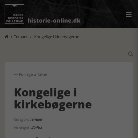
Temaer
Kongelige i kirkebøgerne



Forrige artikel
Kongelige i
kirkebøgerne
Kategori:
Temaer
Visninger:
25463