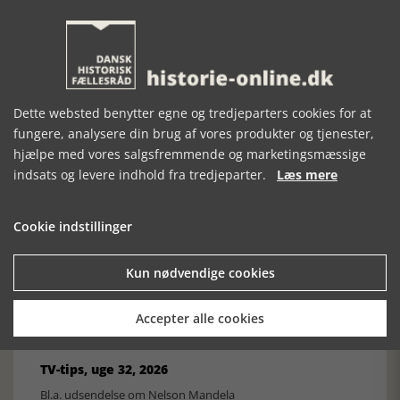
Historisk festival i Faaborg
FOBURGH Faaborg Internationale Historie Festival 2026 30.
oktober - 1. november 2026
Dette websted benytter egne og tredjeparters cookies for at
fungere, analysere din brug af vores produkter og tjenester,
hjælpe med vores salgsfremmende og marketingsmæssige
indsats og levere indhold fra tredjeparter.
Læs mere
Historiens Aktører 79 - John Reed
Cookie indstillinger
Ole Mortensøn fortæller om den amerikanske journalist
Kun nødvendige cookies
Accepter alle cookies
TV-tips, uge 32, 2026
Bl.a. udsendelse om Nelson Mandela