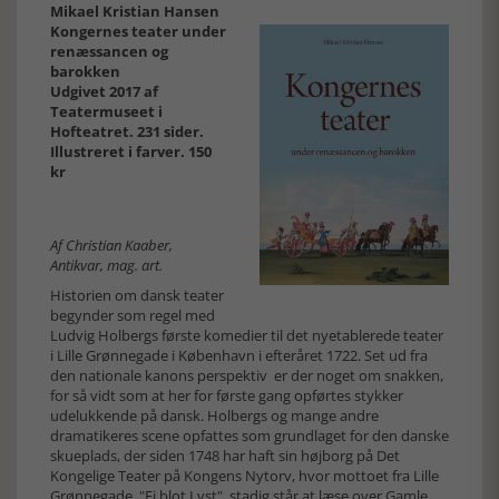
Mikael Kristian Hansen
Kongernes teater under
renæssancen og
barokken
Udgivet 2017 af
Teatermuseet i
Hofteatret. 231 sider.
Illustreret i farver. 150
kr
Af Christian Kaaber,
Antikvar, mag. art.
Historien om dansk teater
begynder som regel med
Ludvig Holbergs første komedier til det nyetablerede teater
i Lille Grønnegade i København i efteråret 1722. Set ud fra
den nationale kanons perspektiv er der noget om snakken,
for så vidt som at her for første gang opførtes stykker
udelukkende på dansk. Holbergs og mange andre
dramatikeres scene opfattes som grundlaget for den danske
skueplads, der siden 1748 har haft sin højborg på Det
Kongelige Teater på Kongens Nytorv, hvor mottoet fra Lille
Grønnegade, "Ei blot Lyst", stadig står at læse over Gamle