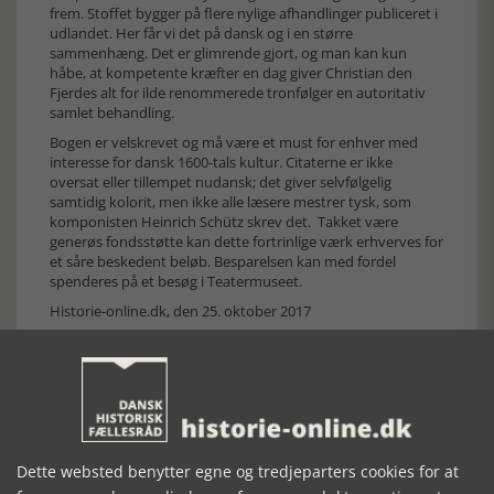
frem. Stoffet bygger på flere nylige afhandlinger publiceret i
udlandet. Her får vi det på dansk og i en større
sammenhæng. Det er glimrende gjort, og man kan kun
håbe, at kompetente kræfter en dag giver Christian den
Fjerdes alt for ilde renommerede tronfølger en autoritativ
samlet behandling.
Bogen er velskrevet og må være et must for enhver med
interesse for dansk 1600-tals kultur. Citaterne er ikke
oversat eller tillempet nudansk; det giver selvfølgelig
samtidig kolorit, men ikke alle læsere mestrer tysk, som
komponisten Heinrich Schütz skrev det. Takket være
generøs fondsstøtte kan dette fortrinlige værk erhverves for
et såre beskedent beløb. Besparelsen kan med fordel
spenderes på et besøg i Teatermuseet.
Historie-online.dk, den 25. oktober 2017
Dette websted benytter egne og tredjeparters cookies for at
Forrige artikel