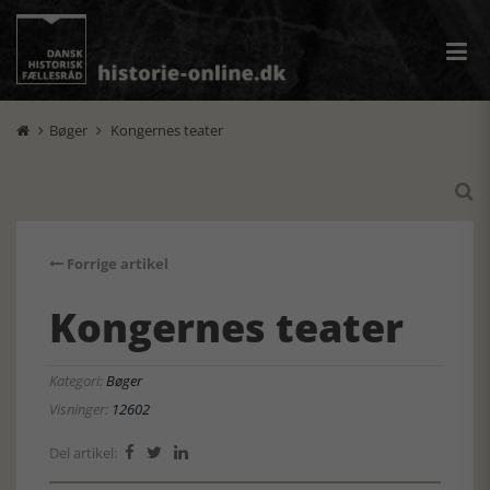
Bøger
Kongernes teater



Forrige artikel
Kongernes teater
Kategori:
Bøger
Visninger:
12602
Del artikel:


