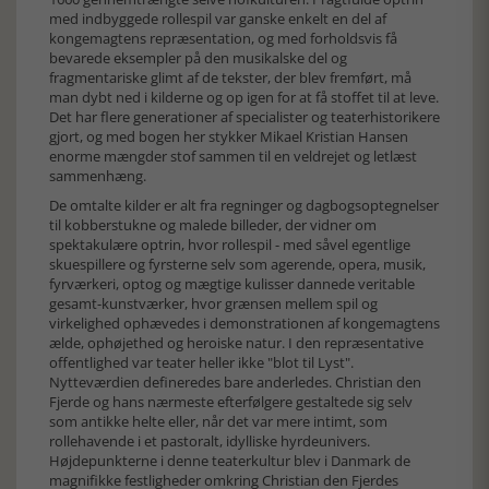
med indbyggede rollespil var ganske enkelt en del af
kongemagtens repræsentation, og med forholdsvis få
bevarede eksempler på den musikalske del og
fragmentariske glimt af de tekster, der blev fremført, må
man dybt ned i kilderne og op igen for at få stoffet til at leve.
Det har flere generationer af specialister og teaterhistorikere
gjort, og med bogen her stykker Mikael Kristian Hansen
enorme mængder stof sammen til en veldrejet og letlæst
sammenhæng.
De omtalte kilder er alt fra regninger og dagbogsoptegnelser
til kobberstukne og malede billeder, der vidner om
spektakulære optrin, hvor rollespil - med såvel egentlige
skuespillere og fyrsterne selv som agerende, opera, musik,
fyrværkeri, optog og mægtige kulisser dannede veritable
gesamt-kunstværker, hvor grænsen mellem spil og
virkelighed ophævedes i demonstrationen af kongemagtens
ælde, ophøjethed og heroiske natur. I den repræsentative
offentlighed var teater heller ikke "blot til Lyst".
Nytteværdien defineredes bare anderledes. Christian den
Fjerde og hans nærmeste efterfølgere gestaltede sig selv
som antikke helte eller, når det var mere intimt, som
rollehavende i et pastoralt, idylliske hyrdeunivers.
Højdepunkterne i denne teaterkultur blev i Danmark de
magnifikke festligheder omkring Christian den Fjerdes