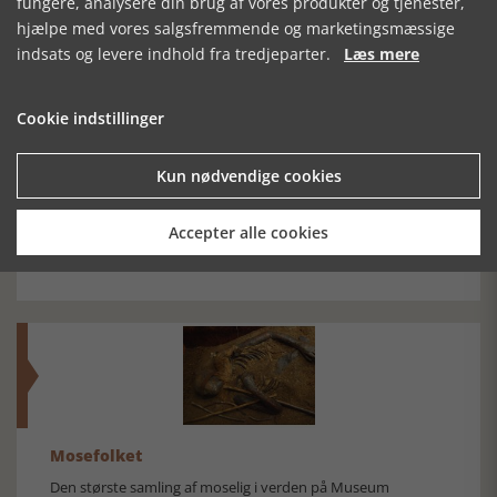
fungere, analysere din brug af vores produkter og tjenester,
hjælpe med vores salgsfremmende og marketingsmæssige
indsats og levere indhold fra tredjeparter.
Læs mere
SE RELATEREDE ARTIKLER
Cookie indstillinger
Kun nødvendige cookies
CHRISTIAN 4 OG
PÅ SPORET AF
ROSKILDEFREDEN
FREDERIKSBORG
STATEN
1658 - I
Accepter alle cookies
PERSPEKTIV
Mosefolket
Den største samling af moselig i verden på Museum