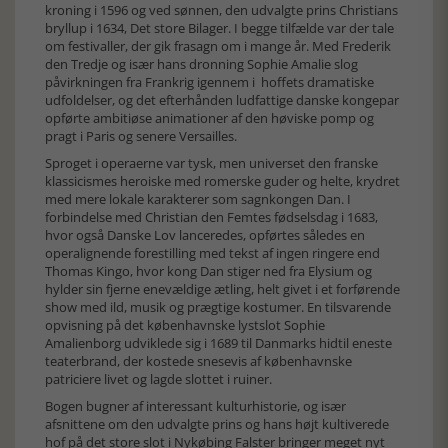
kroning i 1596 og ved sønnen, den udvalgte prins Christians
bryllup i 1634, Det store Bilager. I begge tilfælde var der tale
om festivaller, der gik frasagn om i mange år. Med Frederik
den Tredje og især hans dronning Sophie Amalie slog
påvirkningen fra Frankrig igennem i hoffets dramatiske
udfoldelser, og det efterhånden ludfattige danske kongepar
opførte ambitiøse animationer af den høviske pomp og
pragt i Paris og senere Versailles.
Sproget i operaerne var tysk, men universet den franske
klassicismes heroiske med romerske guder og helte, krydret
med mere lokale karakterer som sagnkongen Dan. I
forbindelse med Christian den Femtes fødselsdag i 1683,
hvor også Danske Lov lanceredes, opførtes således en
operalignende forestilling med tekst af ingen ringere end
Thomas Kingo, hvor kong Dan stiger ned fra Elysium og
hylder sin fjerne enevældige ætling, helt givet i et forførende
show med ild, musik og prægtige kostumer. En tilsvarende
opvisning på det københavnske lystslot Sophie
Amalienborg udviklede sig i 1689 til Danmarks hidtil eneste
teaterbrand, der kostede snesevis af københavnske
patriciere livet og lagde slottet i ruiner.
Bogen bugner af interessant kulturhistorie, og især
afsnittene om den udvalgte prins og hans højt kultiverede
hof på det store slot i Nykøbing Falster bringer meget nyt