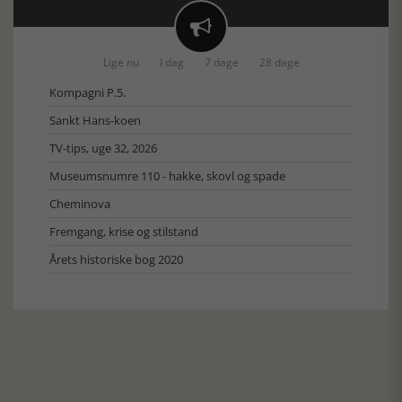

Lige nu
I dag
7 dage
28 dage
Kompagni P.5.
Sankt Hans-koen
TV-tips, uge 32, 2026
Museumsnumre 110 - hakke, skovl og spade
Cheminova
Fremgang, krise og stilstand
Årets historiske bog 2020