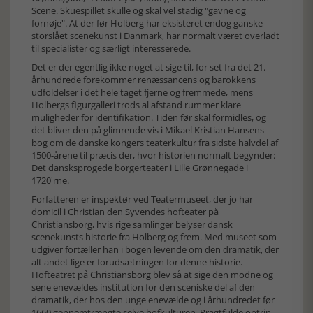
Scene. Skuespillet skulle og skal vel stadig "gavne og
fornøje". At der før Holberg har eksisteret endog ganske
storslået scenekunst i Danmark, har normalt været overladt
til specialister og særligt interesserede.
Det er der egentlig ikke noget at sige til, for set fra det 21.
århundrede forekommer renæssancens og barokkens
udfoldelser i det hele taget fjerne og fremmede, mens
Holbergs figurgalleri trods al afstand rummer klare
muligheder for identifikation. Tiden før skal formidles, og
det bliver den på glimrende vis i Mikael Kristian Hansens
bog om de danske kongers teaterkultur fra sidste halvdel af
1500-årene til præcis der, hvor historien normalt begynder:
Det dansksprogede borgerteater i Lille Grønnegade i
1720'rne.
Forfatteren er inspektør ved Teatermuseet, der jo har
domicil i Christian den Syvendes hofteater på
Christiansborg, hvis rige samlinger belyser dansk
scenekunsts historie fra Holberg og frem. Med museet som
udgiver fortæller han i bogen levende om den dramatik, der
alt andet lige er forudsætningen for denne historie.
Hofteatret på Christiansborg blev så at sige den modne og
sene enevældes institution for den sceniske del af den
dramatik, der hos den unge enevælde og i århundredet før
1660 gennemtrængte selve hofkulturen. Pragtfulde optrin