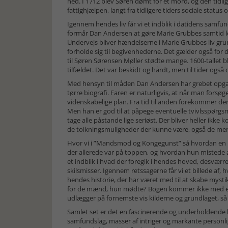
ned. I 1712 blev Søren dømt for et mord, og den tidlig
fattighjælpen, langt fra tidligere tiders sociale status 
Igennem hendes liv får vi et indblik i datidens sa
formår Dan Andersen at gøre Marie Grubbes samtid le
Undervejs bliver hændelserne i Marie Grubbes liv grund
forholde sig til begivenhederne. Det gælder også for
til Søren Sørensen Møller stødte mange. 1600-tallet bliv
tilfældet. Det var beskidt og hårdt, men til tider også
Med hensyn til måden Dan Andersen har grebet opga
tørre biografi. Faren er naturligvis, at når man fors
videnskabelige plan. Fra tid til anden forekommer de
Men han er god til at påpege eventuelle tvivlsspørgsmå
tage alle påstande lige seriøst. Der bliver heller ikk
de tolkningsmuligheder der kunne være, også de mere
Hvor vi i ”Mandsmod og Kongegunst” så hvordan en u
der allerede var på toppen, og hvordan hun mistede alt
et indblik i hvad der foregik i hendes hoved, desværr
skilsmisser. Igennem retssagerne får vi et billede af,
hendes historie, der har været med til at skabe mys
for de mænd, hun mødte? Bogen kommer ikke med et 
udlægger på fornemste vis kilderne og grundlaget, s
Samlet set er det en fascinerende og underholdende b
samfundslag, masser af intriger og markante personl