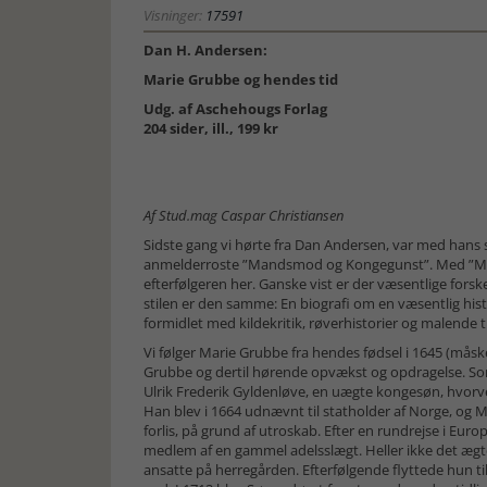
Visninger:
17591
Dan H. Andersen:
Marie Grubbe og hendes tid
Udg. af Aschehougs Forlag
204 sider, ill., 199 kr
Af Stud.mag Caspar Christiansen
Sidste gang vi hørte fra Dan Andersen, var med hans
anmelderroste ”Mandsmod og Kongegunst”. Med ”Mar
efterfølgeren her. Ganske vist er der væsentlige fors
stilen er den samme: En biografi om en væsentlig his
formidlet med kildekritik, røverhistorier og malende ti
Vi følger Marie Grubbe fra hendes fødsel i 1645 (måske
Grubbe og dertil hørende opvækst og opdragelse. So
Ulrik Frederik Gyldenløve, en uægte kongesøn, hvor
Han blev i 1664 udnævnt til statholder af Norge, og 
forlis, på grund af utroskab. Efter en rundrejse i Euro
medlem af en gammel adelsslægt. Heller ikke det æg
ansatte på herregården. Efterfølgende flyttede hun ti