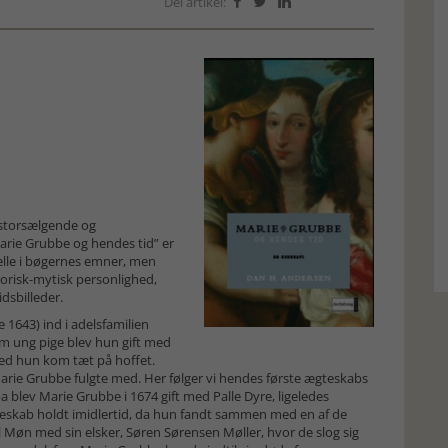
Del artikel:



 storsælgende og
ie Grubbe og hendes tid” er
kelle i bøgernes emner, men
torisk-mytisk personlighed,
dsbilleder.
 1643) ind i adelsfamilien
m ung pige blev hun gift med
ved hun kom tæt på hoffet.
Marie Grubbe fulgte med. Her følger vi hendes første ægteskabs
pa blev Marie Grubbe i 1674 gift med Palle Dyre, ligeledes
teskab holdt imidlertid, da hun fandt sammen med en af de
l Møn med sin elsker, Søren Sørensen Møller, hvor de slog sig