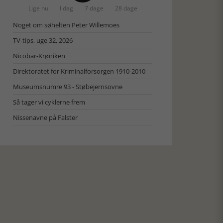
Lige nu
I dag
7 dage
28 dage
Noget om søhelten Peter Willemoes
TV-tips, uge 32, 2026
Nicobar-Krøniken
Direktoratet for Kriminalforsorgen 1910-2010
Museumsnumre 93 - Støbejernsovne
Så tager vi cyklerne frem
Nissenavne på Falster