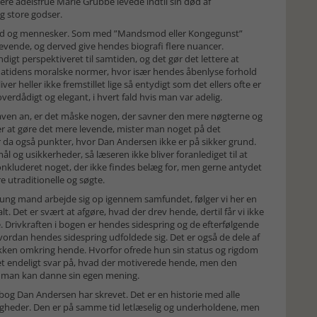
ere adelsfrue Marie Grubbe levede indtil sin død af
og store godser.
mfund og mennesker. Som med ”Mandsmod eller Kongegunst”
vende, og derved give hendes biografi flere nuancer.
igt perspektiveret til samtiden, og det gør det lettere at
 datidens moralske normer, hvor især hendes åbenlyse forhold
er heller ikke fremstillet lige så entydigt som det ellers ofte er
 overdådigt og elegant, i hvert fald hvis man var adelig.
ven an, er det måske nogen, der savner den mere nøgterne og
øger at gøre det mere levende, mister man noget på det
r da også punkter, hvor Dan Andersen ikke er på sikker grund.
l og usikkerheder, så læseren ikke bliver foranlediget til at
e konkluderet noget, der ikke findes belæg for, men gerne antydet
 utraditionelle og søgte.
ng mand arbejde sig op igennem samfundet, følger vi her en
. Det er svært at afgøre, hvad der drev hende, dertil får vi ikke
e. Drivkraften i bogen er hendes sidespring og de efterfølgende
 hvordan hendes sidespring udfoldede sig. Det er også de dele af
tikken omkring hende. Hvorfor ofrede hun sin status og rigdom
endeligt svar på, hvad der motiverede hende, men den
å man kan danne sin egen mening.
og Dan Andersen har skrevet. Det er en historie med alle
igheder. Den er på samme tid letlæselig og underholdene, men