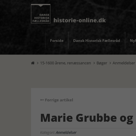
Forside
Dansk Historisk Fællesråd
Nyh
15-1600 årene, renæssancen
Bøger
Anmeldelser



Forrige artikel
Marie Grubbe og 
Kategori:
Anmeldelser