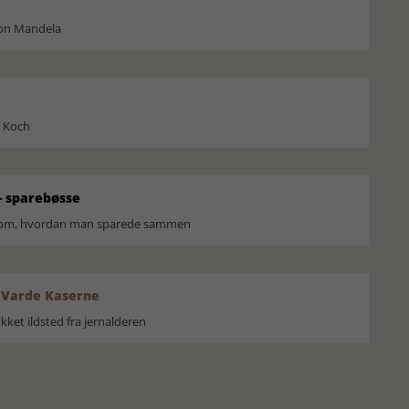
son Mandela
l Koch
 sparebøsse
r om, hvordan man sparede sammen
 Varde Kaserne
ket ildsted fra jernalderen