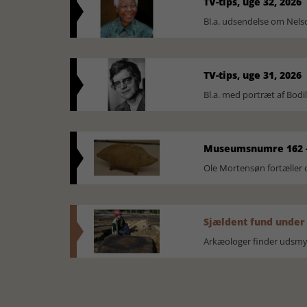
TV-tips, uge 32, 2026
Bl.a. udsendelse om Nel
TV-tips, uge 31, 2026
Bl.a. med portræt af Bodi
Museumsnumre 162 -
Ole Mortensøn fortælle
Sjældent fund under
Arkæologer finder udsmyk