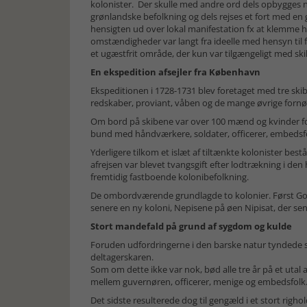
kolonister. Der skulle med andre ord dels opbygges n
grønlandske befolkning og dels rejses et fort med en 
hensigten ud over lokal manifestation fx at klemme 
omstændigheder var langt fra ideelle med hensyn til 
et ugæstfrit område, der kun var tilgængeligt med 
En ekspedition afsejler fra København
Ekspeditionen i 1728-1731 blev foretaget med tre ski
redskaber, proviant, våben og de mange øvrige fornø
Om bord på skibene var over 100 mænd og kvinder fo
bund med håndværkere, soldater, officerer, embedsfo
Yderligere tilkom et islæt af tiltænkte kolonister bes
afrejsen var blevet tvangsgift efter lodtrækning i den
fremtidig fastboende kolonibefolkning.
De ombordværende grundlagde to kolonier. Først G
senere en ny koloni, Nepisene på øen Nipisat, der se
Stort mandefald på grund af sygdom og kulde
Foruden udfordringerne i den barske natur tyndede s
deltagerskaren.
Som om dette ikke var nok, bød alle tre år på et utal
mellem guvernøren, officerer, menige og embedsfolk
Det sidste resulterede dog til gengæld i et stort righo