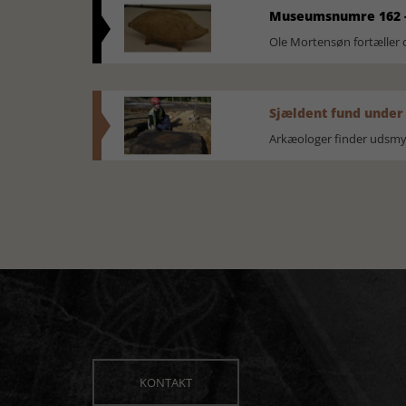
Museumsnumre 162 -
Ole Mortensøn fortælle
Sjældent fund under
Arkæologer finder udsmyk
KONTAKT