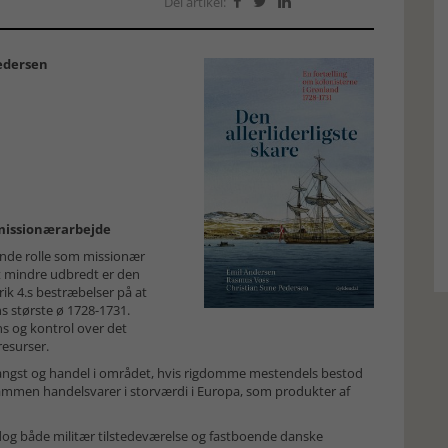
Del artikel:



edersen
 missionærarbejde
ende rolle som missionær
gt mindre udbredt er den
ik 4.s bestræbelser på at
s største ø 1728-1731.
s og kontrol over det
esurser.
lfangst og handel i området, hvis rigdomme mestendels bestod
sammen handelsvarer i storværdi i Europa, som produkter af
g både militær tilstedeværelse og fastboende danske