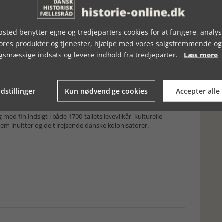
å her med analyse med udgangspunkt i de samtidshistoriske
k
sted benytter egne og tredjeparters cookies for at fungere, analys
vores produkter og tjenester, hjælpe med vores salgsfremmende og
gninger og fotos og udgør på en gang både spændende og
 er bred og velfungerende og dertil fint inkorporeret i
gsmæssige indsats og levere indhold fra tredjeparter.
Læs mere
baggrund og handlinger, som så igen giver glimrende og
 hvorfor” spørgsmål.
dstillinger
Kun nødvendige cookies
Accepter alle
 kvalitet forfatternes stadige afvejning af sammenhæng og
e ofte altødelæggende konflikter og magtkampe.
 fin indsigt i både 1700-tallets levevilkår, kulturelle
 inuitter og de tilrejsende danske kolonisatorer.