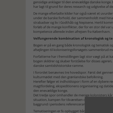
gensidige anklager til den enevældige danske konge. E
har lagt til grund for deres research og udgivelse af 
De mange efterladte kilder har også været et uvurderli
under de barske forhold, der sammenholdt med hinand
strabadser og liv i Godthåb og Nepisene. Hertil komme
forløb af de mange konflikter, der for en stor del va
kompetence allerede inden afrejsen fra København.
Velfungerende kombination af kronologisk og t
Bogen er på en gang både kronologisk og tematisk op
afsejlingen til koloniseringsforsøgets sammenbrud m
Forfatterne har i fremstillingen lagt stor vægt på at 
bogen skildrer og skaber forståelse for disses agere
danske samtidshistoriske ramme.
I forordet benævnes tre hovedspor. Først det genn
kulturmødet med den grønlandske befolkning.
Herefter følger et indholdsspor i form af en dybere r
magtfordeling, ekspeditionens organisering og datide
den enevældige konge.
Det tredje spor omhandler de menige kolonisters kår i 
situation, kampen for tilværelsen og mødet med inui
baggrund i periodens referenceramme.
Tematiseringen er fx opbygget både i fremstillingens 