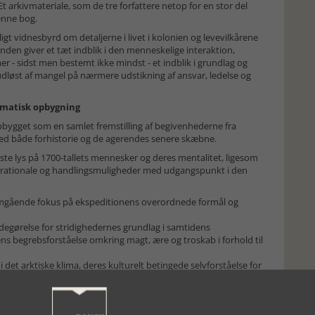
t arkivmateriale, som de tre forfattere netop for en stor del
denne bog.
gt vidnesbyrd om detaljerne i livet i kolonien og levevilkårene
en giver et tæt indblik i den menneskelige interaktion,
r - sidst men bestemt ikke mindst - et indblik i grundlag og
r udløst af mangel på nærmere udstikning af ansvar, ledelse og
ematisk opbygning
bygget som en samlet fremstilling af begivenhederne fra
ed både forhistorie og de agerendes senere skæbne.
kaste lys på 1700-tallets mennesker og deres mentalitet, ligesom
n, rationale og handlingsmuligheder med udgangspunkt i den
emgående fokus på ekspeditionens overordnede formål og
edegørelse for stridighedernes grundlag i samtidens
ns begrebsforståelse omkring magt, ære og troskab i forhold til
det arktiske klima, deres kulturelt betingede selvforståelse for
tterne - alt sammen i sammenhæng ud fra deres kulturelle
kronologiske forløb og via kapitler centreret om fx kosten,