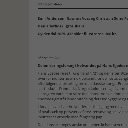
Visninger:
4665
Emil Andersen, Rasmus Voss og Christian Sune P
Den allerliderligste skare
Gyldendal 2025. 432 sider illustreret. 300 kr.
Af Kresten Søe
Koloniseringsforsøg i kølvandet på Hans Egedes
Hans Egedes rejse til Grønland 1721 og den efterfølg
over for inuitterne er nok bekendt for de fleste. Lan
efterfølgende fortælling om den danske konge, Freder
sætte skub i Danmarks-Norges kolonisering af verden
Hensigten var her at sikre den dansk-norske dominan
enorme ugæstfri landområde og dets indbyggere og r
I forvejen var især hollænderne i fuld gang med hva
af hvalspæk og pelsværk af ræv, rensdyr og sæl. Alt 
inuitternes arbejde med fangst og jagt.
Den danske konges ønske om beherskelse krævede do