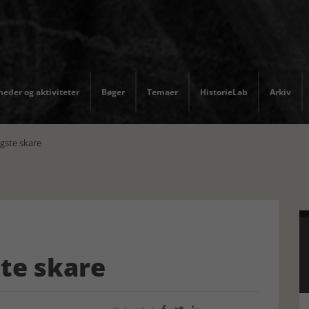
eder og aktiviteter
Bøger
Temaer
HistorieLab
Arkiv
igste skare
ste skare