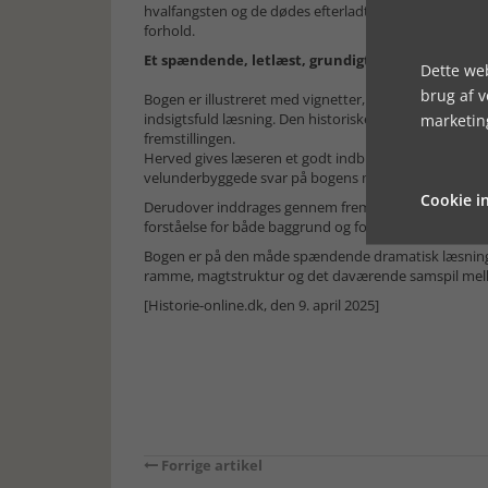
hvalfangsten og de dødes efterladte skibskister ogs
forhold.
Et spændende, letlæst, grundigt researchet vær
Dette web
brug af 
Bogen er illustreret med vignetter, kort, samtidste
indsigtsfuld læsning. Den historiske og etniske ramme
marketin
fremstillingen.
Herved gives læseren et godt indblik i de agerendes 
velunderbyggede svar på bogens mange ”hvordan og
Cookie in
Derudover inddrages gennem fremstillingen med stor
forståelse for både baggrund og forløb af i de mang
Bogen er på den måde spændende dramatisk læsning med
ramme, magtstruktur og det daværende samspil mellem
[Historie-online.dk, den 9. april 2025]
Forrige artikel