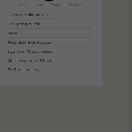
Lige nu
I dag
7 dage
28 dage
Hvem er Sankt Morten?
Den røde grevinde
IRMA
Årets historiske bog 2025
Lige i øjet - 40 års pletskud
Museumsnumre 134 - stole
Tre Busser med tog