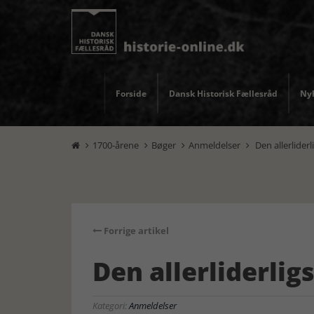
Forside
Dansk Historisk Fællesråd
Nyh
1700-årene
Bøger
Anmeldelser
Den allerliderl




Forrige artikel
Den allerliderlig
Kategori:
Anmeldelser