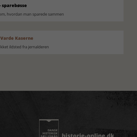
 sparebøsse
r om, hvordan man sparede sammen
 Varde Kaserne
ket ildsted fra jernalderen