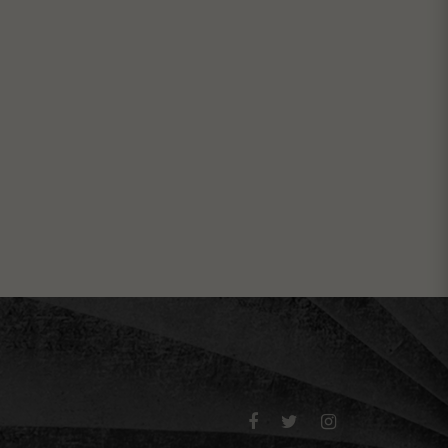


