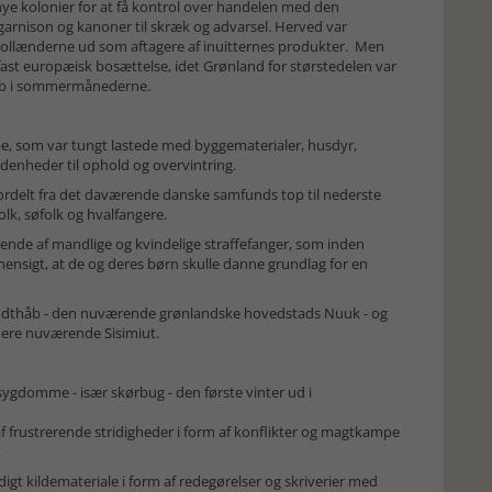
ye kolonier for at få kontrol over handelen med den
garnison og kanoner til skræk og advarsel. Herved var
hollænderne ud som aftagere af inuitternes produkter. Men
fast europæisk bosættelse, idet Grønland for størstedelen var
skib i sommermånederne.
be, som var tungt lastede med byggematerialer, husdyr,
denheder til ophold og overvintring.
rdelt fra det daværende danske samfunds top til nederste
lk, søfolk og hvalfangere.
tående af mandlige og kvindelige straffefanger, som inden
 hensigt, at de og deres børn skulle danne grundlag for en
odthåb - den nuværende grønlandske hovedstads Nuuk - og
nere nuværende Sisimiut.
ygdomme - især skørbug - den første vinter ud i
 af frustrerende stridigheder i form af konflikter og magtkampe
.
ldigt kildemateriale i form af redegørelser og skriverier med