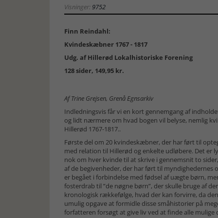
Visninger:
9752
Finn Reindahl:
Kvindeskæbner 1767 - 1817
Udg. af Hillerød Lokalhistoriske Forening
128 sider, 149,95 kr.
Af Trine Grejsen, Grenå Egnsarkiv
Indledningsvis får vi en kort gennemgang af indholde
og lidt nærmere om hvad bogen vil belyse, nemlig kvin
Hillerød 1767-1817..
Første del om 20 kvindeskæbner, der har ført til opt
med relation til Hillerød og enkelte udløbere. Det er 
nok om hver kvinde til at skrive i gennemsnit to side
af de begivenheder, der har ført til myndighedernes o
er begået i forbindelse med fødsel af uægte børn, m
fosterdrab til ”de nøgne børn”, der skulle bruge af d
kronologisk rækkefølge, hvad der kan forvirre, da den
umulig opgave at formidle disse småhistorier på meget 
forfatteren forsøgt at give liv ved at finde alle muli