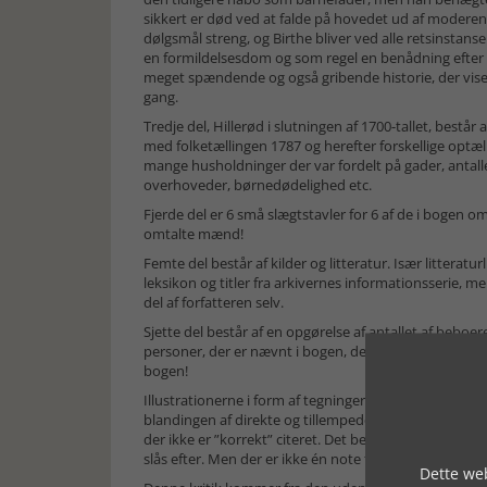
sikkert er død ved at falde på hovedet ud af moderen 
dølgsmål streng, og Birthe bliver ved alle retsinstanse
en formildelsesdom og som regel en benådning efter et
meget spændende og også gribende historie, der vis
gang.
Tredje del, Hillerød i slutningen af 1700-tallet, består
med folketællingen 1787 og herefter forskellige optæl
mange husholdninger der var fordelt på gader, antal
overhoveder, børnedødelighed etc.
Fjerde del er 6 små slægtstavler for 6 af de i bogen o
omtalte mænd!
Femte del består af kilder og litteratur. Især litterat
leksikon og titler fra arkivernes informationsserie, men
del af forfatteren selv.
Sjette del består af en opgørelse af antallet af beboer
personer, der er nævnt i bogen, deres erhverv og adr
bogen!
Illustrationerne i form af tegninger leder tankerne he
blandingen af direkte og tillempede citater er lige min
der ikke er ”korrekt” citeret. Det behøver ikke også a
slås efter. Men der er ikke én note trods de omfattend
Dette web