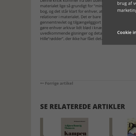
Denne kritik kommer fra den udenforstående historik
brug af 
materialet lige så grundigt for ”min” købstad. Jeg a
marketin
bog, og det står klart for enhver, at forfatteren har
relationer i materialet. Det er bare ikke nemt at lav
gennemtrevlet og tilgængeliggjort spind mellem mange t
gøre enhver arkivar lidt blød i knæene, men ikke så 
Cookie in
uvedkommende gisninger og detaljer. Men der skal de
Hille”rødder”, der ikke har fået detaljer nok og som d
Forrige artikel
SE RELATEREDE ARTIKLER