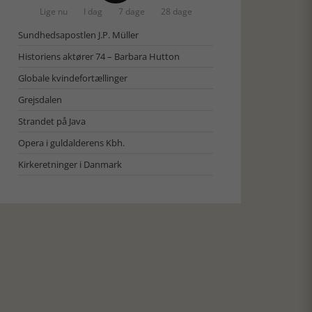
Lige nu
I dag
7 dage
28 dage
Sundhedsapostlen J.P. Müller
Historiens aktører 74 – Barbara Hutton
Globale kvindefortællinger
Grejsdalen
Strandet på Java
Opera i guldalderens Kbh.
Kirkeretninger i Danmark