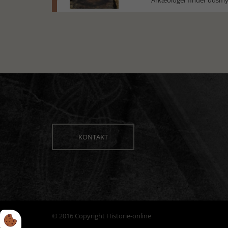
Arkæologer finder udsmyk
KONTAKT
© 2016 Copyright Historie-online