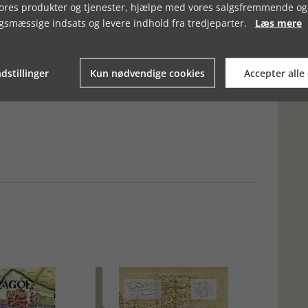
er, for jeg ville da ønske at nogen havde gennemgået
vores produkter og tjenester, hjælpe med vores salgsfremmende og
nerkender det enorme arbejde med kilderne, der ligger bag denne
gsmæssige indsats og levere indhold fra tredjeparter.
Læs mere
 brugt mere end et par dage på at samle og finde de mange
e til en meningsfyldt sammenhæng i bogform. Men det er et
yper af arkivalier lige til at udnytte i formidling, og det kan jo
blød som, hvis der havde været bedre noter og langt færre
dstillinger
Kun nødvendige cookies
Accepter alle
r da nok være en del slægtsforskere og andre folk med
enne bog vil begejstre.