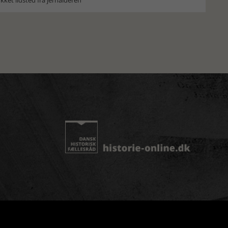
ket ildsted fra jernalderen