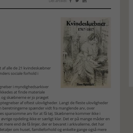
Del artikel:



t af alle de 21 kvindeskæbner
ders sociale forhold i
egnelser i myndighedsarkiver
lykkedes at finde materiale
r, og skæbnerne er jo præget
ptegnelser af oftest ulovligheder. Langt de fleste ulovligheder
en beretningerne spænder vidt fra manglende arv, over
eres sparsomme arv for at få tøj. Skæbnerne kommer ikke i
 øvrige opdeling ikke er særligt klar. Det er på mange måder en
mere end de få linjer, der er bevaret i arkivalierne, det har
ge detaljer om huset, familieforhold og enkelte gange også mere