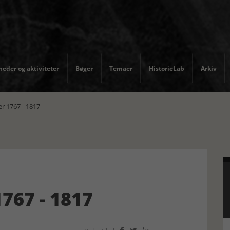
eder og aktiviteter
Bøger
Temaer
HistorieLab
Arkiv
 1767 - 1817
767 - 1817