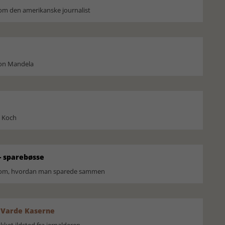
om den amerikanske journalist
son Mandela
l Koch
 sparebøsse
r om, hvordan man sparede sammen
 Varde Kaserne