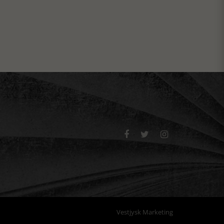



Vestjysk Marketing