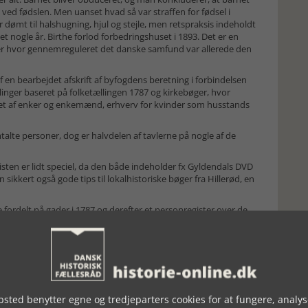
ved fødslen. Men uanset hvad så var straffen for fødsel i
r dømt til halshugning, hjul og stejle, men retspraksis indeholdt
 nogle år. Birthe forlod forbedringshuset i 1893. Det er en
er hvor gennemreguleret det danske samfund var allerede den
 af en bearbejdet afskrift af byfogdens beretning i forbindelsen
linger baseret på folketællingen 1787 og kirkebøger, hvor
let af enker og enkemænd, erhverv for kvinder som husstands
mtalte personer, dog er halvdelen af tavlerne på nogle af de
urlisten er lidt speciel, da den både indeholder fx Gyldendals DVD
 sikkert også gode tips til lokalhistoriske bøger fra Hillerød, en
e fordelt på gader i 1787 og derefter et personregister over de
esse, men uden sidehenvisning til de steder de er nævnt i
n på en ”1970er-socialrealistisk-børnebog”. Heller ikke
 stil, vælg det ene eller det andet og så med en note, især når
t være til kirkebogen eller folketællingen, hvor det meste kan
e kildestudier, det er synd for det store arbejde.
sted benytter egne og tredjeparters cookies for at fungere, analys