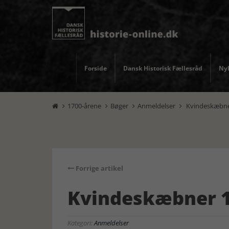
Forside
Dansk Historisk Fællesråd
Nyh
1700-årene
Bøger
Anmeldelser
Kvindeskæbner




Forrige artikel
Kvindeskæbner 1
Kategori:
Anmeldelser