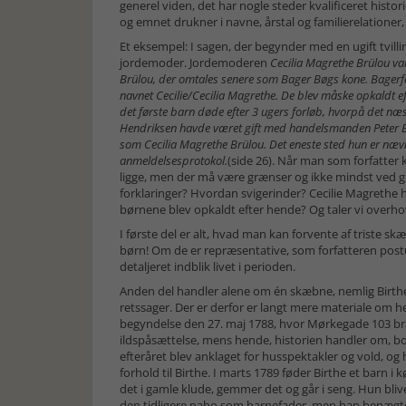
generel viden, det har nogle steder kvalificeret his
og emnet drukner i navne, årstal og familierelation
Et eksempel: I sagen, der begynder med en ugift tvill
jordemoder. Jordemoderen
Cecilia Magrethe Brülou va
Brülou, der omtales senere som Bager Bøgs kone. Bagerfam
navnet Cecilie/Cecilia Magrethe. De blev måske opkaldt ef
det første barn døde efter 3 ugers forløb, hvorpå det næ
Hendriksen havde været gift med handelsmanden Peter Br
som Cecilia Magrethe Brülou. Det eneste sted hun er nævn
anmeldelsesprotokol.
(side 26). Når man som forfatter
ligge, men der må være grænser og ikke mindst ved gis
forklaringer? Hvordan svigerinder? Cecilie Magrethe hav
børnene blev opkaldt efter hende? Og taler vi over
I første del er alt, hvad man kan forvente af triste 
børn! Om de er repræsentative, som forfatteren postu
detaljeret indblik livet i perioden.
Anden del handler alene om én skæbne, nemlig Birthe 
retssager. Der er derfor er langt mere materiale om 
begyndelse den 27. maj 1788, hvor Mørkegade 103 bræn
ildspåsættelse, mens hende, historien handler om, bor
efteråret blev anklaget for husspektakler og vold, og
forhold til Birthe. I marts 1789 føder Birthe et barn 
det i gamle klude, gemmer det og går i seng. Hun bli
den tidligere nabo som barnefader, men han benægter