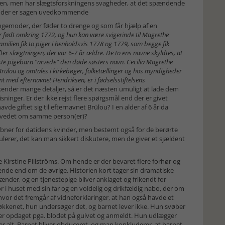
torien, men har slægtsforskningens svagheder, at det spændende
er, der er sagen uvedkommende
ingemoder, der føder to drenge og som får hjælp af en
r født omkring 1772, og hun kan være svigerinde til Magrethe
ilien fik to piger i henholdsvis 1778 og 1779, som begge fik
ter slægtningen, der var 6-7 år ældre. De to ens navne skyldtes, at
ste pigebarn ”arvede” den døde søsters navn. Cecilia Magrethe
ülou og omtales i kirkebøger, folketællinger og hos myndigheder
t med efternavnet Hendriksen, er i fødselsstiftelsens
 kender mange detaljer, så er det næsten umuligt at lade dem
ninger. Er der ikke rejst flere spørgsmål end der er givet
de giftet sig til efternavnet Brülou? I en alder af 6 år da
hovedet om samme person(er)?
skæbner for datidens kvinder, men bestemt også for de berørte
lerer, det kan man sikkert diskutere, men de giver et sjældent
Kirstine Piilströms. Om hende er der bevaret flere forhør og
hende end om de øvrige. Historien kort tager sin dramatiske
der, og en tjenestepige bliver anklaget og frikendt for
 i huset med sin far og en voldelig og drikfældig nabo, der om
 hvor det fremgår af vidneforklaringer, at han også havde et
i køkkenet, hun undersøger det, og barnet lever ikke. Hun svøber
ver opdaget pga. blodet på gulvet og anmeldt. Hun udlægger
 alt. Barnet bliver obduceret, og man konkluderer, at barnet