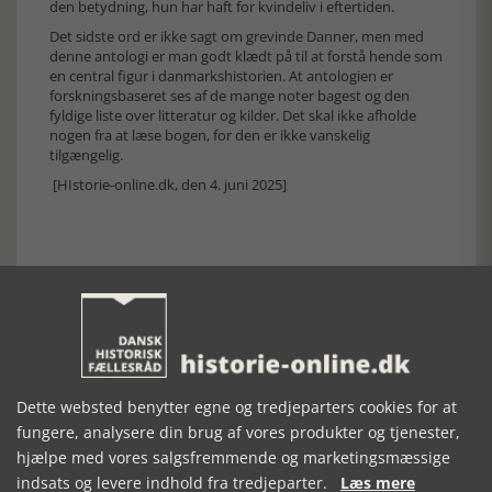
den betydning, hun har haft for kvindeliv i eftertiden.
Det sidste ord er ikke sagt om grevinde Danner, men med
denne antologi er man godt klædt på til at forstå hende som
en central figur i danmarkshistorien. At antologien er
forskningsbaseret ses af de mange noter bagest og den
fyldige liste over litteratur og kilder. Det skal ikke afholde
nogen fra at læse bogen, for den er ikke vanskelig
tilgængelig.
[HIstorie-online.dk, den 4. juni 2025]
Forrige artikel
Dette websted benytter egne og tredjeparters cookies for at
SE RELATEREDE ARTIKLER
fungere, analysere din brug af vores produkter og tjenester,
hjælpe med vores salgsfremmende og marketingsmæssige
indsats og levere indhold fra tredjeparter.
Læs mere