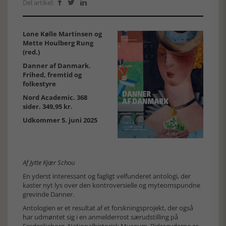
Del artikel:



Lone Kølle Martinsen og
Mette Houlberg Rung
(red.)
Danner af Danmark.
Frihed, fremtid og
folkestyre
Nord Academic. 368
sider. 349,95 kr.
Udkommer 5. juni 2025
Af Jytte Kjær Schou
En yderst interessant og fagligt velfunderet antologi, der
kaster nyt lys over den kontroversielle og myteomspundne
grevinde Danner.
Antologien er et resultat af et forskningsprojekt, der også
har udmøntet sig i en anmelderrost særudstilling på