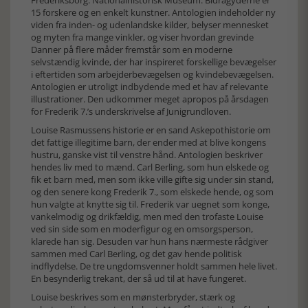
Frederiksborg. Nationalhistorisk Museum. Bidragyderne er
15 forskere og en enkelt kunstner. Antologien indeholder ny
viden fra inden- og udenlandske kilder, belyser mennesket
og myten fra mange vinkler, og viser hvordan grevinde
Danner på flere måder fremstår som en moderne
selvstændig kvinde, der har inspireret forskellige bevægelser
i eftertiden som arbejderbevægelsen og kvindebevægelsen.
Antologien er utroligt indbydende med et hav af relevante
illustrationer. Den udkommer meget apropos på årsdagen
for Frederik 7.’s underskrivelse af Junigrundloven.
Louise Rasmussens historie er en sand Askepothistorie om
det fattige illegitime barn, der ender med at blive kongens
hustru, ganske vist til venstre hånd. Antologien beskriver
hendes liv med to mænd. Carl Berling, som hun elskede og
fik et barn med, men som ikke ville gifte sig under sin stand,
og den senere kong Frederik 7., som elskede hende, og som
hun valgte at knytte sig til. Frederik var uegnet som konge,
vankelmodig og drikfældig, men med den trofaste Louise
ved sin side som en moderfigur og en omsorgsperson,
klarede han sig. Desuden var hun hans nærmeste rådgiver
sammen med Carl Berling, og det gav hende politisk
indflydelse. De tre ungdomsvenner holdt sammen hele livet.
En besynderlig trekant, der så ud til at have fungeret.
Louise beskrives som en mønsterbryder, stærk og