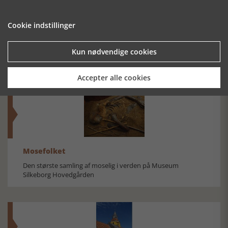
Cookie indstillinger
SÆDELIGHEDSFEJDEN
NATIONALROMANTIK
SLAGTEBÆNK
BLIVER
DYBBØL
Kun nødvendige cookies
FOLKEEJE
Accepter alle cookies
Mosefolket
Den største samling af moselig i verden på Museum
Silkeborg Hovedgården