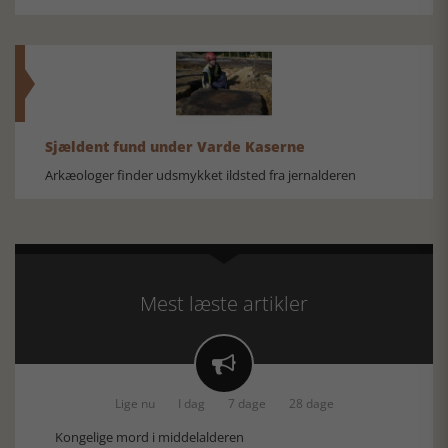
Sjældent fund under Varde Kaserne
Arkæologer finder udsmykket ildsted fra jernalderen
Mest læste artikler

Lige nu
I dag
7 dage
28 dage
Kongelige mord i middelalderen