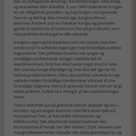
blev en dybtgående ændring i statsforfatningen nødvendig,
og enevælden blev afskaffet. 5. juni 1849 underskrev kongen
en ret vidtgående grundlov, og bag kongen stod grevinde
Danner og Berling. Ikke mindst pga. Junigrundloven
beskrives Frederik som en folkekær konge, og grevinden
gjorde sit bedste for at holde ham fast på grundloven, som
visse politiske kredse gerne ville udvande.
Kongens regeringstid beskrives som ret kaotisk med ikke
mindre end 13 skiftende regeringer med forskellige politiske
dagsordener. Den politiske situation var speget og
arvefølgen problematisk. Kongen hældede lidt til
skandinavismen, fordi han ikke havde noget imod at lade
den svenske konge efterfølge sig, hvis ikke det lige var for
helstatsproblematikken. Mens den politisk uskolede konge
vaklede mellem forskellige standpunkter påvirket af sine
forskellige rådgivere, fremstår grevinde Danner som en langt
bedre politiker, hvilket bl.a. fremgår af den svenske konges
breve.
Tidens skiftende syn på grevinde Danner afspejler sig bl.a. i
kunsten, og antologien kommer med flere eksempler på,
hvordan hun f.eks. er fremstillet i litteraturen og i
billedkunsten. Det afsluttende kapitel beskriver den
bronzestatue af hende, der blev indviet i 2024. Gennem sine
mange billedelementer afspejler den både grevindens liv, og