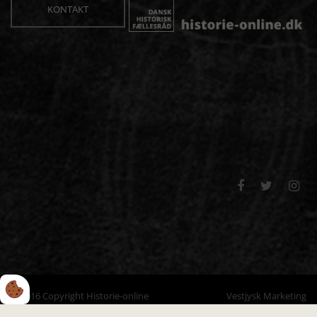
KONTAKT



© 2016 Copyright Historie-online
Vestjysk Marketing