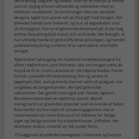
selvstændig, begavet og belæst. Man får et indtryk af hende
som en dygtig erhvervsdrivende og netværker med en
eksklusiv modebutik. Da forretningen ikke var rentabel
længere, lagde hun planer om at blive gift med kongen. Det
lykkedes hende som bekendt, og hun så ægteskabet som
sin livsopgave. Hun er et glimrende eksempel på, at der bag
enhver betydningsfuld mand, står en kvinde. Det fremgår, at
hun vitterlig havde en god indflydelse på kongen, og hendes
politiske betydning vurderes til at være større, end hidtil
antaget.
Ægteskabet satte gang i en hadefuld smædekampagne fra
eliten i København, som fortsatte, selv om kongen satte alt
ind på at få sin hustru anerkendt i de højeste kredse. Parret
fortrak i perioder til Frederiksborg Slot og senere til
Jægerspris Slot, som grevinde Danner satte sit præg på. Her
omgikkes de borgerstanden, der bød grevinden
velkommen. Det gjorde man også ude i landet, ligesom
Bondevennerne blev en støtte for parret. Blandt
menigmand var grevinden populær som en kvinde af folket,
ikke mindst da hun viste sit sociale engagement ved at
testamentere sin store formue til to stiftelser for fattige
piger og fattige kvinder fra arbejderklassen. Stiftelser, der
eksisterer endnu, omend i en lidt anden form.
På baggrund af politiske bevægelser i Danmark og Europa