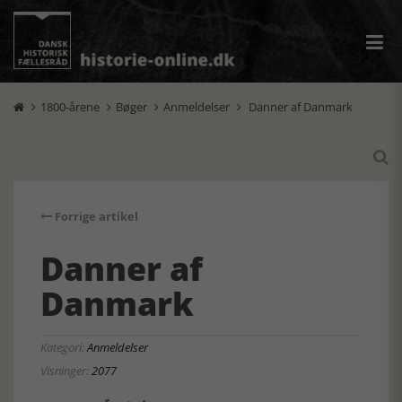
1800-årene
Bøger
Anmeldelser
Danner af Danmark





Forrige artikel
Danner af
Danmark
Kategori:
Anmeldelser
Visninger:
2077