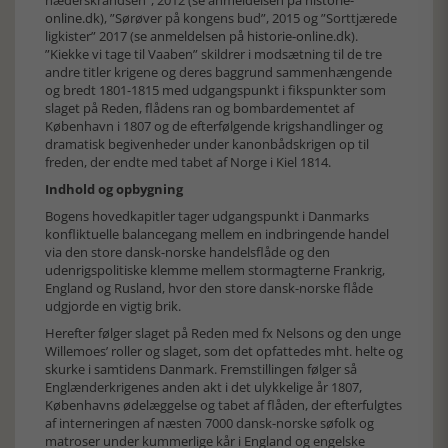
hæderskrandsen”, 2012 (
se anmeldelsen på historie-
online.dk
), ”Sørøver på kongens bud”, 2015 og ”Sorttjærede
ligkister” 2017 (
se anmeldelsen på historie-online.dk
).
”Kiekke vi tage til Vaaben” skildrer i modsætning til de tre
andre titler krigene og deres baggrund sammenhængende
og bredt 1801-1815 med udgangspunkt i fikspunkter som
slaget på Reden, flådens ran og bombardementet af
København i 1807 og de efterfølgende krigshandlinger og
dramatisk begivenheder under kanonbådskrigen op til
freden, der endte med tabet af Norge i Kiel 1814.
Indhold og opbygning
Bogens hovedkapitler tager udgangspunkt i Danmarks
konfliktuelle balancegang mellem en indbringende handel
via den store dansk-norske handelsflåde og den
udenrigspolitiske klemme mellem stormagterne Frankrig,
England og Rusland, hvor den store dansk-norske flåde
udgjorde en vigtig brik.
Herefter følger slaget på Reden med fx Nelsons og den unge
Willemoes’ roller og slaget, som det opfattedes mht. helte og
skurke i samtidens Danmark. Fremstillingen følger så
Englænderkrigenes anden akt i det ulykkelige år 1807,
Københavns ødelæggelse og tabet af flåden, der efterfulgtes
af interneringen af næsten 7000 dansk-norske søfolk og
matroser under kummerlige kår i England og engelske