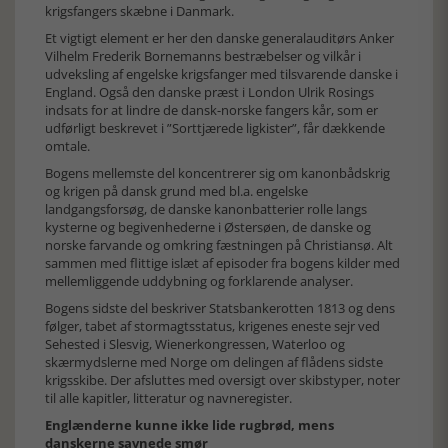
krigsfangers skæbne i Danmark.
Et vigtigt element er her den danske generalauditørs Anker
Vilhelm Frederik Bornemanns bestræbelser og vilkår i
udveksling af engelske krigsfanger med tilsvarende danske i
England. Også den danske præst i London Ulrik Rosings
indsats for at lindre de dansk-norske fangers kår, som er
udførligt beskrevet i ”Sorttjærede ligkister”, får dækkende
omtale.
Bogens mellemste del koncentrerer sig om kanonbådskrig
og krigen på dansk grund med bl.a. engelske
landgangsforsøg, de danske kanonbatterier rolle langs
kysterne og begivenhederne i Østersøen, de danske og
norske farvande og omkring fæstningen på Christiansø. Alt
sammen med flittige islæt af episoder fra bogens kilder med
mellemliggende uddybning og forklarende analyser.
Bogens sidste del beskriver Statsbankerotten 1813 og dens
følger, tabet af stormagtsstatus, krigenes eneste sejr ved
Sehested i Slesvig, Wienerkongressen, Waterloo og
skærmydslerne med Norge om delingen af flådens sidste
krigsskibe. Der afsluttes med oversigt over skibstyper, noter
til alle kapitler, litteratur og navneregister.
Englænderne kunne ikke lide rugbrød, mens
danskerne savnede smør