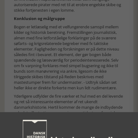
autoriserede pirater med ret til at erobre engelske skibe og
stikke fortjenesten i egen lomme.
Konklusion og målgruppe
Bogen er letlæselig med et velfungerende samspil mellem
kilder og historisk beretning. Fremstillingen journalistisk,
almen med fine letforståelige forklaringer på de sværere
søfarts- og krigsrelaterede begreber med fx taktiske
elementer. Fagligheden og forskningen er på dette niveau
således fint i bevaret. Et element, der gør bogen både
spændende og læseværdig for periodeinteresserede. Selv
om fx varpning forklares med simpel bugsering og ikke til
bunds som manøvrering via ankre, ligesom de ikke
tilriggede skibes tilstand på Reden beskrives med
mastestumper frem for undermaster. - Udtryk sådan set
heller ikke er direkte forkerte men kun lidt rudimentære.
Yderligere udfylder de fire værker et hul med en del levende
og ret så interessante elementer af ret ukendt
danmarkshistorie. Hertil kommer de mange de indbydende
velvalgte illustrationer, som giver samtidsatmosfære i deres
fine samspil med teksten
[Historie-online.dk, den 10. november 2021]