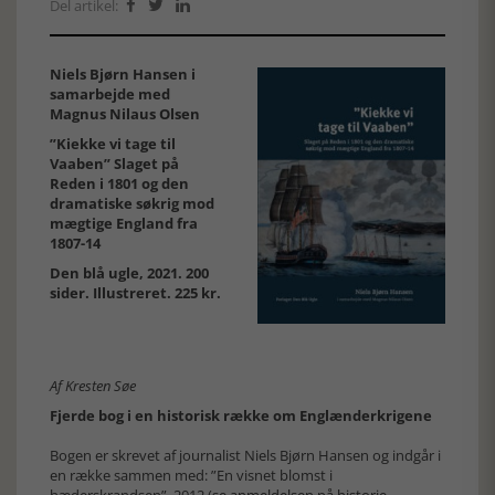
Del artikel:



Niels Bjørn Hansen i
samarbejde med
Magnus Nilaus Olsen
”Kiekke vi tage til
Vaaben” Slaget på
Reden i 1801 og den
dramatiske søkrig mod
mægtige England fra
1807-14
Den blå ugle, 2021. 200
sider. Illustreret. 225 kr.
Af Kresten Søe
Fjerde bog i en historisk række om Englænderkrigene
Bogen er skrevet af journalist Niels Bjørn Hansen og indgår i
en række sammen med: ”En visnet blomst i