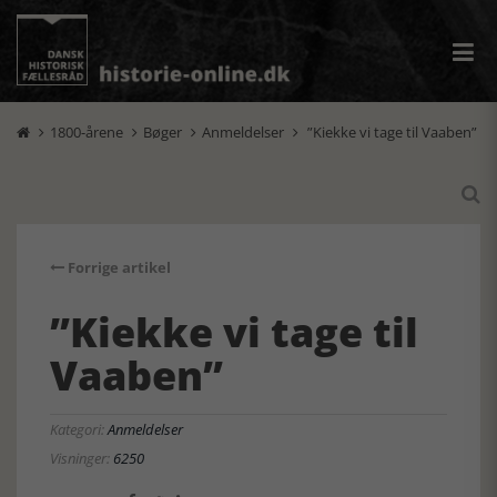
1800-årene
Bøger
Anmeldelser
”Kiekke vi tage til Vaaben”





Forrige artikel
”Kiekke vi tage til
Vaaben”
Kategori:
Anmeldelser
Visninger:
6250