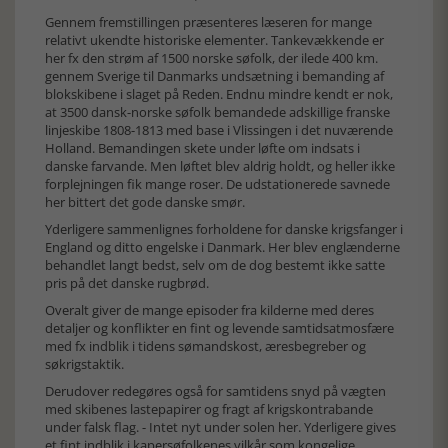
Gennem fremstillingen præsenteres læseren for mange
relativt ukendte historiske elementer. Tankevækkende er
her fx den strøm af 1500 norske søfolk, der ilede 400 km.
gennem Sverige til Danmarks undsætning i bemanding af
blokskibene i slaget på Reden. Endnu mindre kendt er nok,
at 3500 dansk-norske søfolk bemandede adskillige franske
linjeskibe 1808-1813 med base i Vlissingen i det nuværende
Holland. Bemandingen skete under løfte om indsats i
danske farvande. Men løftet blev aldrig holdt, og heller ikke
forplejningen fik mange roser. De udstationerede savnede
her bittert det gode danske smør.
Yderligere sammenlignes forholdene for danske krigsfanger i
England og ditto engelske i Danmark. Her blev englænderne
behandlet langt bedst, selv om de dog bestemt ikke satte
pris på det danske rugbrød.
Overalt giver de mange episoder fra kilderne med deres
detaljer og konflikter en fint og levende samtidsatmosfære
med fx indblik i tidens sømandskost, æresbegreber og
søkrigstaktik.
Derudover redegøres også for samtidens snyd på vægten
med skibenes lastepapirer og fragt af krigskontrabande
under falsk flag. - Intet nyt under solen her. Yderligere gives
et fint indblik i kapersøfolkenes vilkår som kongelige