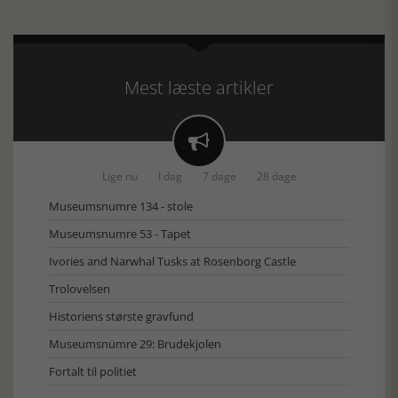
Mest læste artikler

Lige nu
I dag
7 dage
28 dage
Museumsnumre 134 - stole
Museumsnumre 53 - Tapet
Ivories and Narwhal Tusks at Rosenborg Castle
Trolovelsen
Historiens største gravfund
Museumsnumre 29: Brudekjolen
Fortalt til politiet