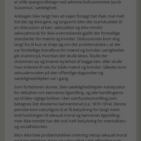
at stille spørgsmålstegn ved selveste kultusminister Jacob
Scavenius´ sædelighed.
Anklagen blev langt hen ad vejen forsøgt tiet ihjel, men helt
lod det sig ikke gøre, og langsomt blev det startskuddet til
en diskussion af køn, seksualitet og ikke mindst
seksualmoral; for ikke overraskende gjaldt der forskellige
standarder for mænd og kvinder. Diskussionen kom dog
langt fra til kun at dreje sig om det problematiske i, at der
var forskellige morallove for mænd og kvinder, uenigheden
gik snarere på, hvordan det skulle løses. Skulle der
strammes op og kræves kyskhed af begge køn, eller skulle
man tolerere fri sex for både mænd og kvinder. Således kom
seksualmoralen på den offentlige dagsorden og
sædelighedsfejden var i gang.
Som forfatteren skriver, blev sædelighedsfejden katalysator
for debatten om kønnenes ligestilling, og alle handlingerne
op til blev vigtige brikker i den samfundsomstilling,som
betegnes Det Moderne Gennembrud (ca. 1870-1914). Denne
periode kom naturligvis til at få betydning for langt mere
end holdningen til seksuel moral og kønnenes ligestilling,
men ikke mindst har det nok haft betydning for mentalitets-
og socialhistorien.
Mon ikke hele problematikken omkring netop seksuel moral
og italesættelsen af sex og seksualitet i det offentlige rum