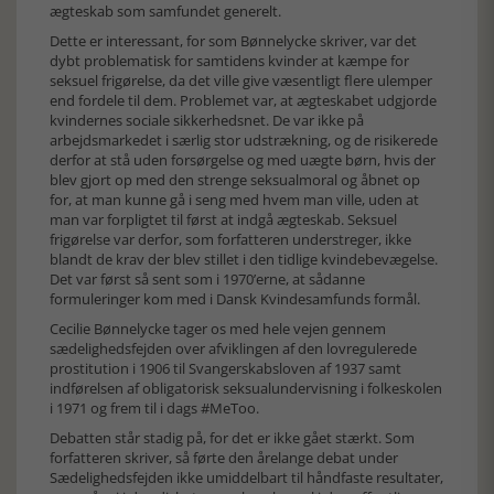
ægteskab som samfundet generelt.
Dette er interessant, for som Bønnelycke skriver, var det
dybt problematisk for samtidens kvinder at kæmpe for
seksuel frigørelse, da det ville give væsentligt flere ulemper
end fordele til dem. Problemet var, at ægteskabet udgjorde
kvindernes sociale sikkerhedsnet. De var ikke på
arbejdsmarkedet i særlig stor udstrækning, og de risikerede
derfor at stå uden forsørgelse og med uægte børn, hvis der
blev gjort op med den strenge seksualmoral og åbnet op
for, at man kunne gå i seng med hvem man ville, uden at
man var forpligtet til først at indgå ægteskab. Seksuel
frigørelse var derfor, som forfatteren understreger, ikke
blandt de krav der blev stillet i den tidlige kvindebevægelse.
Det var først så sent som i 1970’erne, at sådanne
formuleringer kom med i Dansk Kvindesamfunds formål.
Cecilie Bønnelycke tager os med hele vejen gennem
sædelighedsfejden over afviklingen af den lovregulerede
prostitution i 1906 til Svangerskabsloven af 1937 samt
indførelsen af obligatorisk seksualundervisning i folkeskolen
i 1971 og frem til i dags #MeToo.
Debatten står stadig på, for det er ikke gået stærkt. Som
forfatteren skriver, så førte den årelange debat under
Sædelighedsfejden ikke umiddelbart til håndfaste resultater,