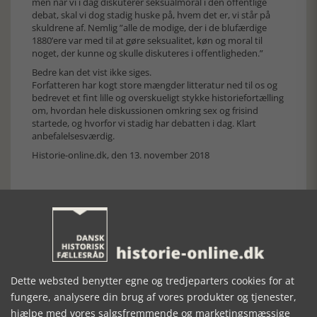
men når vi i dag diskuterer seksualmoral i den offentlige
debat, skal vi dog stadig huske på, hvem det er, vi står på
skuldrene af. Nemlig ”alle de modige, der i de blufærdige
1880’ere var med til at gøre seksualitet, køn og moral til
noget, der kunne og skulle diskuteres i offentligheden.”
Bedre kan det vist ikke siges.
Forfatteren har kogt store mængder litteratur ned til os og
bedrevet et fint lille og overskueligt stykke historiefortælling
om, hvordan hele diskussionen omkring sex og frisind
startede, og hvorfor vi stadig har debatten i dag. Klart
anbefalelsesværdig.
Historie-online.dk, den 13. november 2018
Forrige artikel
Dette websted benytter egne og tredjeparters cookies for at
fungere, analysere din brug af vores produkter og tjenester,
SE RELATEREDE ARTIKLER
hjælpe med vores salgsfremmende og marketingsmæssige