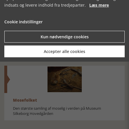
indsats og levere indhold fra tredjeparter.
Læs mere
Cookie indstillinger
LÆREN AF 1864
I RESPEKTFULD
”EN VISNET
Kun nødvendige cookies
ERINDRING
BLOMST I
HÆDERSKRANDSEN”
Accepter alle cookies
Mosefolket
Den største samling af moselig i verden på Museum
Silkeborg Hovedgården