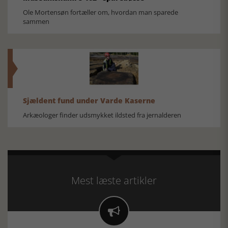
Ole Mortensøn fortæller om, hvordan man sparede
sammen
Sjældent fund under Varde Kaserne
Arkæologer finder udsmykket ildsted fra jernalderen
Mest læste artikler
