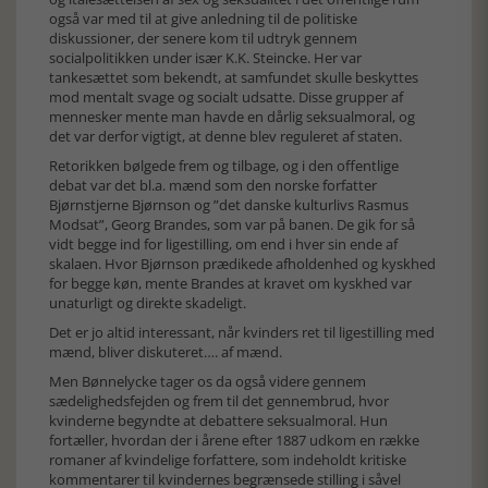
også var med til at give anledning til de politiske
diskussioner, der senere kom til udtryk gennem
socialpolitikken under især K.K. Steincke. Her var
tankesættet som bekendt, at samfundet skulle beskyttes
mod mentalt svage og socialt udsatte. Disse grupper af
mennesker mente man havde en dårlig seksualmoral, og
det var derfor vigtigt, at denne blev reguleret af staten.
Retorikken bølgede frem og tilbage, og i den offentlige
debat var det bl.a. mænd som den norske forfatter
Bjørnstjerne Bjørnson og ”det danske kulturlivs Rasmus
Modsat”, Georg Brandes, som var på banen. De gik for så
vidt begge ind for ligestilling, om end i hver sin ende af
skalaen. Hvor Bjørnson prædikede afholdenhed og kyskhed
for begge køn, mente Brandes at kravet om kyskhed var
unaturligt og direkte skadeligt.
Det er jo altid interessant, når kvinders ret til ligestilling med
mænd, bliver diskuteret…. af mænd.
Men Bønnelycke tager os da også videre gennem
sædelighedsfejden og frem til det gennembrud, hvor
kvinderne begyndte at debattere seksualmoral. Hun
fortæller, hvordan der i årene efter 1887 udkom en række
romaner af kvindelige forfattere, som indeholdt kritiske
kommentarer til kvindernes begrænsede stilling i såvel