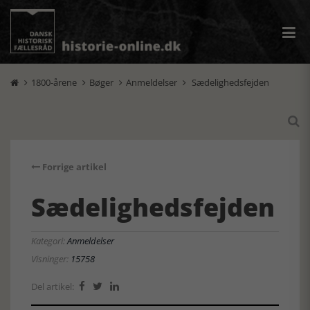
1800-årene
Bøger
Anmeldelser
Sædelighedsfejden





Forrige artikel
Sædelighedsfejden
Kategori:
Anmeldelser
Visninger:
15758
Del artikel:


